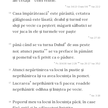
ale cetăţii
celei vesele.
*
**
Isa 34:13
Osea 9:6
Isa 22:2
*
Casa împărătească
este părăsită, cetatea
14
gălăgioasă este lăsată; dealul şi turnul vor
sluji pe vecie ca peşteri; măgarii sălbatici se
vor juca în ele şi turmele vor paşte
*
Isa 27:10
*
până când se va turna Duhul
de sus peste
15
**
noi; atunci pustia
se va preface în pământ
şi pometul va fi privit ca o pădure.
*
**
Ps 104:30
Ioel 2:28
Isa 29:17
Isa 35:2
Atunci nepărtinirea va locui în pustie şi
16
neprihănirea îşi va avea locuinţa în pomet.
*
Lucrarea
neprihănirii va fi pacea; roadele
17
neprihănirii: odihna şi liniştea pe vecie.
*
Iac 3:18
Poporul meu va locui în locuinţa păcii, în case
18
fără grijă şi în adăposturi liniştite.