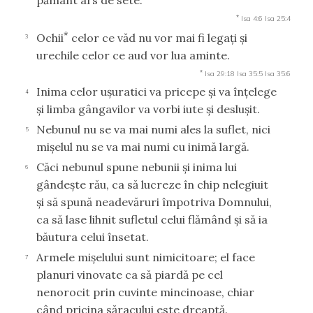
*
Isa 4:6
Isa 25:4
*
Ochii
celor ce văd nu vor mai fi legaţi şi
3
urechile celor ce aud vor lua aminte.
*
Isa 29:18
Isa 35:5
Isa 35:6
Inima celor uşuratici va pricepe şi va înţelege
4
şi limba gângavilor va vorbi iute şi desluşit.
Nebunul nu se va mai numi ales la suflet, nici
5
mişelul nu se va mai numi cu inimă largă.
Căci nebunul spune nebunii şi inima lui
6
gândeşte rău, ca să lucreze în chip nelegiuit
şi să spună neadevăruri împotriva Domnului,
ca să lase lihnit sufletul celui flămând şi să ia
băutura celui însetat.
Armele mişelului sunt nimicitoare; el face
7
planuri vinovate ca să piardă pe cel
nenorocit prin cuvinte mincinoase, chiar
când pricina săracului este dreaptă.