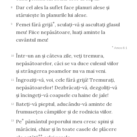
Dar cel ales la suflet face planuri alese şi
8
stăruieşte în planurile lui alese.
*
Femei fără grijă
, sculaţi-vă şi ascultaţi glasul
9
meu! Fiice nepăsătoare, luaţi aminte la
cuvântul meu!
*
Amos 6:1
Într-un an şi câteva zile, veţi tremura,
10
nepăsătoarelor, căci se va duce culesul viilor
şi strângerea poamelor nu va mai veni.
Îngroziţi-vă, voi, cele fără grijă! Tremuraţi,
11
nepăsătoarelor! Dezbrăcaţi-vă, dezgoliţi-vă
şi încingeţi-vă coapsele cu haine de jale!
Bateţi-vă pieptul, aducându-vă aminte de
12
frumuseţea câmpiilor şi de rodnicia viilor.
*
Pe
pământul poporului meu cresc spini şi
13
mărăcini, chiar şi în toate casele de plăcere
**