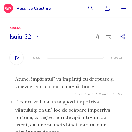
Resurse Creștine
BIBLIA
Isaia
32
0:00:00
0:00:00
0:03:01
0:03:01
*
Atunci împăratul
va împărăţi cu dreptate şi
1
voievozii vor cârmui cu nepărtinire.
*
Ps 45:1
Ier 23:5
Osea 3:5
Zah 9:9
Fiecare va fi ca un adăpost împotriva
2
*
vântului şi ca un
loc de scăpare împotriva
furtunii, ca nişte râuri de apă într-un loc
uscat, ca umbra unei stânci mari într-un
pământ ars de sete.