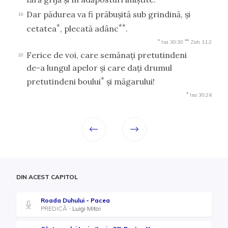
Dar pădurea va fi prăbuşită sub grindină, şi
19
*
**
cetatea
, plecată adânc
.
*
**
Isa 30:30
Zah 11:2
Ferice de voi, care semănaţi pretutindeni
20
de-a lungul apelor şi care daţi drumul
*
pretutindeni boului
şi măgarului!
*
Isa 30:24
DIN ACEST CAPITOL
Roada Duhului - Pacea
PREDICĂ
Luigi Mitoi