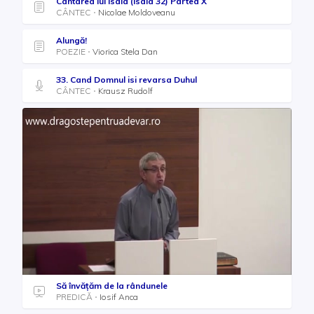
Cântarea lui Isaia (Isaia 32) Partea X
CÂNTEC
Nicolae Moldoveanu
Alungă!
POEZIE
Viorica Stela Dan
33. Cand Domnul isi revarsa Duhul
CÂNTEC
Krausz Rudolf
Să învățăm de la rândunele
PREDICĂ
Iosif Anca