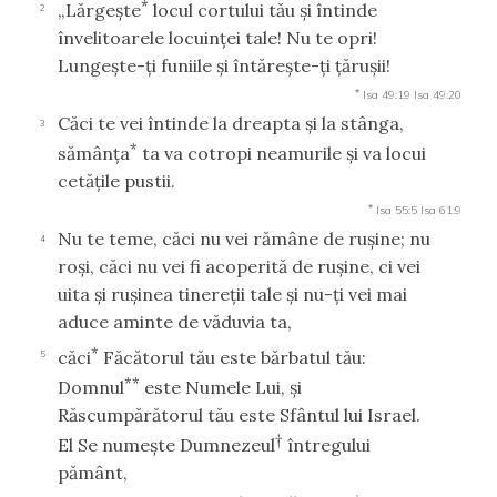
*
„Lărgeşte
locul cortului tău şi întinde
2
învelitoarele locuinţei tale! Nu te opri!
Lungeşte-ţi funiile şi întăreşte-ţi ţăruşii!
*
Isa 49:19
Isa 49:20
Căci te vei întinde la dreapta şi la stânga,
3
*
sămânţa
ta va cotropi neamurile şi va locui
cetăţile pustii.
*
Isa 55:5
Isa 61:9
Nu te teme, căci nu vei rămâne de ruşine; nu
4
roşi, căci nu vei fi acoperită de ruşine, ci vei
uita şi ruşinea tinereţii tale şi nu-ţi vei mai
aduce aminte de văduvia ta,
*
căci
Făcătorul tău este bărbatul tău:
5
**
Domnul
este Numele Lui, şi
Răscumpărătorul tău este Sfântul lui Israel.
†
El Se numeşte Dumnezeul
întregului
pământ,