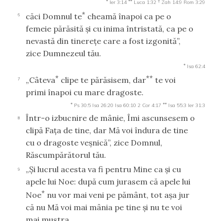
*
**
†
Ier 3:14
Luca 1:32
Zah 14:9
Rom 3:29
*
căci Domnul te
cheamă înapoi ca pe o
6
femeie părăsită şi cu inima întristată, ca pe o
nevastă din tinereţe care a fost izgonită”,
zice Dumnezeul tău.
*
Isa 62:4
*
**
„Câteva
clipe te părăsisem, dar
te voi
7
primi înapoi cu mare dragoste.
*
**
Ps 30:5
Isa 26:20
Isa 60:10
2 Cor 4:17
Isa 55:3
Ier 31:3
Într-o izbucnire de mânie, Îmi ascunsesem o
8
clipă Faţa de tine, dar Mă voi îndura de tine
cu o dragoste veşnică”, zice Domnul,
Răscumpărătorul tău.
„Şi lucrul acesta va fi pentru Mine ca şi cu
9
apele lui Noe: după cum jurasem că apele lui
*
Noe
nu vor mai veni pe pământ, tot aşa jur
că nu Mă voi mai mânia pe tine şi nu te voi
mai mustra.