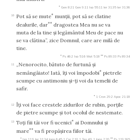
*
Gen 8:21
Gen 9:11
Isa 55:11
Ier 31:35
Ier 31:36
*
Pot să se mute
munţii, pot să se clatine
10
**
dealurile, dar
dragostea Mea nu se va
muta de la tine şi legământul Meu de pace nu
se va clătina”, zice Domnul, care are milă de
tine.
*
**
Ps 46:2
Isa 51:6
Mat 5:18
Ps 89:33
Ps 89:34
„Nenorocito, bătuto de furtună şi
11
*
nemângâiato! Iată, îţi voi împodobi
pietrele
scumpe cu antimoniu şi-ţi voi da temelii de
safir.
*
1 Cron 29:2
Apoc 21:18
Îţi voi face crestele zidurilor de rubin, porţile
12
de pietre scumpe şi tot ocolul de nestemate.
*
Toţi fiii tăi vor fi ucenici
ai Domnului şi
13
**
mare
va fi propăşirea fiilor tăi.
*
**
Isa 11:9
Ier 31:34
Ioan 6:45
1 Cor 2:10
1 Tes 4:9
1 Ioan 2:20
Ps 119:165