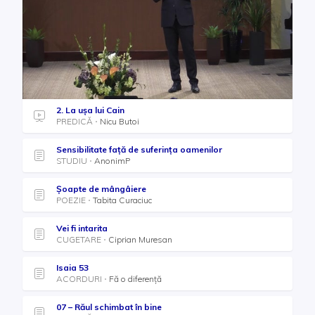
2. La ușa lui Cain
PREDICĂ
Nicu Butoi
Sensibilitate faţă de suferinţa oamenilor
STUDIU
AnonimP
Șoapte de mângâiere
POEZIE
Tabita Curaciuc
Vei fi intarita
CUGETARE
Ciprian Muresan
Isaia 53
ACORDURI
Fă o diferenţă
07 – Răul schimbat în bine