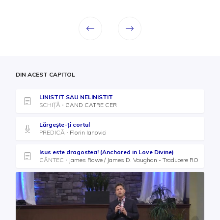
DIN ACEST CAPITOL
LINISTIT SAU NELINISTIT
SCHIȚĂ
GAND CATRE CER
Lărgeşte-ți cortul
PREDICĂ
Florin Ianovici
Isus este dragostea! (Anchored in Love Divine)
CÂNTEC
James Rowe / James D. Vaughan - Traducere RO