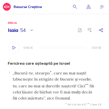
Resurse Creștine
BIBLIA
Isaia
54
0:00:00
0:00:00
0:03:08
0:03:08
Fericirea care aşteaptă pe Israel
*
„Bucură-te, stearpo
, care nu mai naşti!
1
Izbucneşte în strigăte de bucurie şi veselie,
**
tu, care nu mai ai durerile naşterii! Căci
fiii
celei lăsate de bărbat vor fi mai mulţi decât
fiii celei măritate”, zice Domnul.
*
**
Tef 3:14
Gal 4:27
1 Sam 2:5