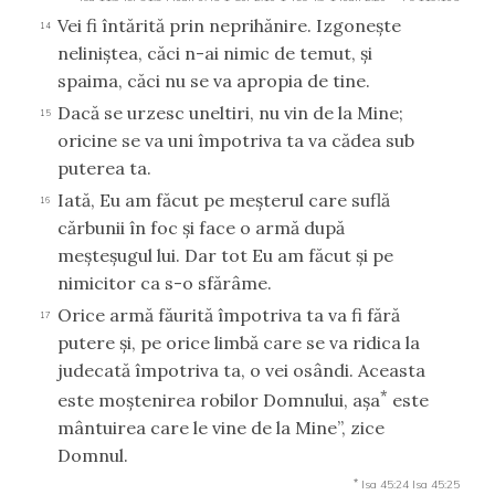
Vei fi întărită prin neprihănire. Izgoneşte
14
neliniştea, căci n-ai nimic de temut, şi
spaima, căci nu se va apropia de tine.
Dacă se urzesc uneltiri, nu vin de la Mine;
15
oricine se va uni împotriva ta va cădea sub
puterea ta.
Iată, Eu am făcut pe meşterul care suflă
16
cărbunii în foc şi face o armă după
meşteşugul lui. Dar tot Eu am făcut şi pe
nimicitor ca s-o sfărâme.
Orice armă făurită împotriva ta va fi fără
17
putere şi, pe orice limbă care se va ridica la
judecată împotriva ta, o vei osândi. Aceasta
*
este moştenirea robilor Domnului, aşa
este
mântuirea care le vine de la Mine”, zice
Domnul.
*
Isa 45:24
Isa 45:25