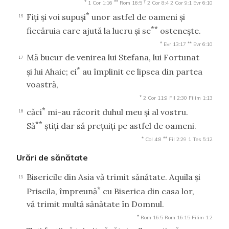
*
**
†
1 Cor 1:16
Rom 16:5
2 Cor 8:4
2 Cor 9:1
Evr 6:10
*
Fiţi şi voi supuşi
unor astfel de oameni şi
16
**
fiecăruia care ajută la lucru şi se
osteneşte.
*
**
Evr 13:17
Evr 6:10
Mă bucur de venirea lui Stefana, lui Fortunat
17
*
şi lui Ahaic; ei
au împlinit ce lipsea din partea
voastră,
*
2 Cor 11:9
Fil 2:30
Filim 1:13
*
căci
mi-au răcorit duhul meu şi al vostru.
18
**
Să
ştiţi dar să preţuiţi pe astfel de oameni.
*
**
Col 4:8
Fil 2:29
1 Tes 5:12
Urări de sănătate
Bisericile din Asia vă trimit sănătate. Aquila şi
19
*
Priscila, împreună
cu Biserica din casa lor,
vă trimit multă sănătate în Domnul.
*
Rom 16:5
Rom 16:15
Filim 1:2