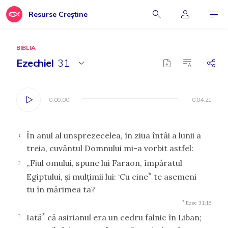
Resurse Creștine
BIBLIA
Ezechiel
31
0:00:00
0:00:00
0:04:21
0:04:21
În anul al unsprezecelea, în ziua întâi a lunii a
1
treia, cuvântul Domnului mi-a vorbit astfel:
„Fiul omului, spune lui Faraon, împăratul
2
*
Egiptului, şi mulţimii lui: ‘Cu cine
te asemeni
tu în mărimea ta?
*
Ezec 31:18
*
Iată
că asirianul era un cedru falnic în Liban;
3