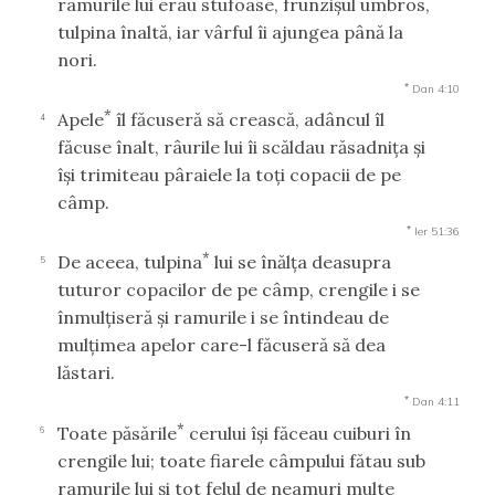
ramurile lui erau stufoase, frunzişul umbros,
tulpina înaltă, iar vârful îi ajungea până la
nori.
*
Dan 4:10
*
Apele
îl făcuseră să crească, adâncul îl
4
făcuse înalt, râurile lui îi scăldau răsadniţa şi
îşi trimiteau pâraiele la toţi copacii de pe
câmp.
*
Ier 51:36
*
De aceea, tulpina
lui se înălţa deasupra
5
tuturor copacilor de pe câmp, crengile i se
înmulţiseră şi ramurile i se întindeau de
mulţimea apelor care-l făcuseră să dea
lăstari.
*
Dan 4:11
*
Toate păsările
cerului îşi făceau cuiburi în
6
crengile lui; toate fiarele câmpului fătau sub
ramurile lui şi tot felul de neamuri multe