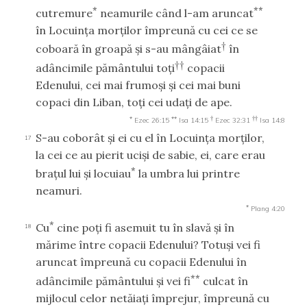
*
**
cutremure
neamurile când l-am aruncat
în Locuinţa morţilor împreună cu cei ce se
†
coboară în groapă şi s-au mângâiat
în
††
adâncimile pământului toţi
copacii
Edenului, cei mai frumoşi şi cei mai buni
copaci din Liban, toţi cei udaţi de ape.
*
**
†
††
Ezec 26:15
Isa 14:15
Ezec 32:31
Isa 14:8
S-au coborât şi ei cu el în Locuinţa morţilor,
17
la cei ce au pierit ucişi de sabie, ei, care erau
*
braţul lui şi locuiau
la umbra lui printre
neamuri.
*
Plang 4:20
*
Cu
cine poţi fi asemuit tu în slavă şi în
18
mărime între copacii Edenului? Totuşi vei fi
aruncat împreună cu copacii Edenului în
**
adâncimile pământului şi vei fi
culcat în
mijlocul celor netăiaţi împrejur, împreună cu