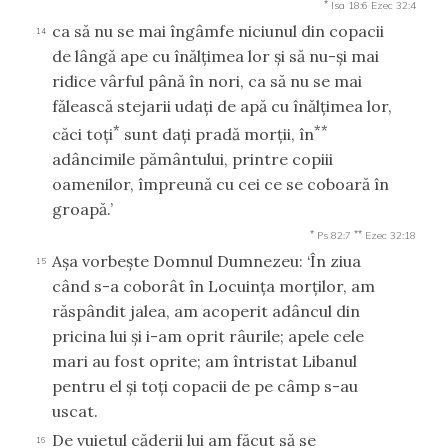
*
Isa 18:6
Ezec 32:4
ca să nu se mai îngâmfe niciunul din copacii
14
de lângă ape cu înălţimea lor şi să nu-şi mai
ridice vârful până în nori, ca să nu se mai
fălească stejarii udaţi de apă cu înălţimea lor,
*
**
căci toţi
sunt daţi pradă morţii, în
adâncimile pământului, printre copiii
oamenilor, împreună cu cei ce se coboară în
groapă.’
*
**
Ps 82:7
Ezec 32:18
Aşa vorbeşte Domnul Dumnezeu: ‘În ziua
15
când s-a coborât în Locuinţa morţilor, am
răspândit jalea, am acoperit adâncul din
pricina lui şi i-am oprit râurile; apele cele
mari au fost oprite; am întristat Libanul
pentru el şi toţi copacii de pe câmp s-au
uscat.
De vuietul căderii lui am făcut să se
16