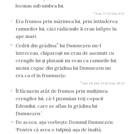
locuiau sub umbra lui.
*
Ezec 17:23
Dan 4:12
Era frumos prin mărimea lui, prin întinderea
7
ramurilor lui, căci rădăcinile îi erau înfipte în
ape mari.
*
Cedrii din grădina
lui Dumnezeu nu-l
8
întreceau, chiparoşii nu erau de asemuit cu
crengile lui şi platanii nu erau ca ramurile lui;
niciun copac din grădina lui Dumnezeu nu
era ca el în frumuseţe.
*
Gen 2:8
Gen 13:10
Ezec 28:13
Îl făcusem atât de frumos prin mulţimea
9
crengilor lui, că-l pizmuiau toţi copacii
Edenului, care se aflau în grădina lui
Dumnezeu.’
De aceea, aşa vorbeşte Domnul Dumnezeu:
10
‘Pentru că avea o tulpină aşa de înaltă,