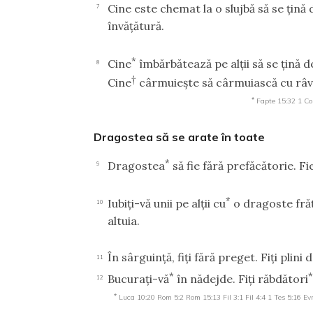
Cine este chemat la o slujbă să se ţină d
7
învăţătură.
*
Cine
îmbărbătează pe alţii să se ţină 
8
†
Cine
cârmuieşte să cârmuiască cu râvn
*
Fapte 15:32
1 Co
Dragostea să se arate în toate
*
Dragostea
să fie fără prefăcătorie. F
9
*
Iubiţi-vă unii pe alţii cu
o dragoste frăţ
10
altuia.
În sârguinţă, fiţi fără preget. Fiţi plini
11
*
Bucuraţi-vă
în nădejde. Fiţi răbdători
12
*
Luca 10:20
Rom 5:2
Rom 15:13
Fil 3:1
Fil 4:4
1 Tes 5:16
Evr