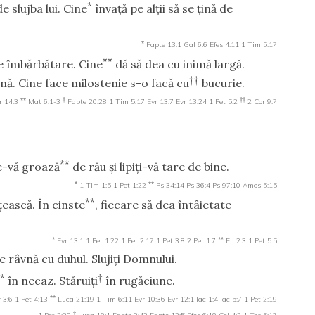
*
e slujba lui. Cine
învaţă pe alţii să se ţină de
*
Fapte 13:1
Gal 6:6
Efes 4:11
1 Tim 5:17
**
de îmbărbătare. Cine
dă să dea cu inimă largă.
††
ă. Cine face milostenie s-o facă cu
bucurie.
**
†
††
r 14:3
Mat 6:1-3
Fapte 20:28
1 Tim 5:17
Evr 13:7
Evr 13:24
1 Pet 5:2
2 Cor 9:7
**
ie-vă groază
de rău şi lipiţi-vă tare de bine.
*
**
1 Tim 1:5
1 Pet 1:22
Ps 34:14
Ps 36:4
Ps 97:10
Amos 5:15
**
ească. În cinste
, fiecare să dea întâietate
*
**
Evr 13:1
1 Pet 1:22
1 Pet 2:17
1 Pet 3:8
2 Pet 1:7
Fil 2:3
1 Pet 5:5
 de râvnă cu duhul. Slujiţi Domnului.
**
†
în necaz. Stăruiţi
în rugăciune.
**
 3:6
1 Pet 4:13
Luca 21:19
1 Tim 6:11
Evr 10:36
Evr 12:1
Iac 1:4
Iac 5:7
1 Pet 2:19
†