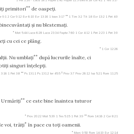
1 Pet 2:20
Luca 18:1
Fapte 2:42
Fapte 12:5
Efes 6:18
Col 4:2
1 Tes 5:17
**
iţi primitori
de oaspeţi.
**
r 9:1
2 Cor 9:12
Evr 6:10
Evr 13:16
1 Ioan 3:17
1 Tim 3:2
Tit 1:8
Evr 13:2
1 Pet 4:9
binecuvântaţi şi nu blestemaţi.
*
Mat 5:44
Luca 6:28
Luca 23:34
Fapte 7:60
1 Cor 4:12
1 Pet 2:23
1 Pet 3:9
ţi cu cei ce plâng.
*
1 Cor 12:26
**
lţii. Nu umblaţi
după lucrurile înalte, ci
tiţi singuri înţelepţi.
**
†
l 3:16
1 Pet 3:8
Ps 131:1
Ps 131:2
Ier 45:5
Prov 3:7
Prov 26:12
Isa 5:21
Rom 11:25
**
 Urmăriţi
ce este bine înaintea tuturor
*
**
Prov 20:22
Mat 5:39
1 Tes 5:15
1 Pet 3:9
Rom 14:16
2 Cor 8:21
*
 voi, trăiţi
în pace cu toţi oamenii.
*
Marc 9:50
Rom 14:19
Evr 12:14