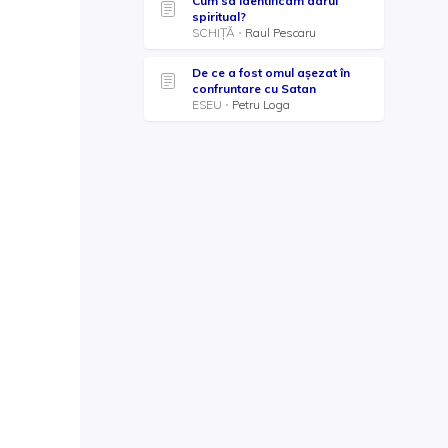
Cum sa identificam darul
spiritual?
SCHIȚĂ
Raul Pescaru
De ce a fost omul așezat în
confruntare cu Satan
ESEU
Petru Loga