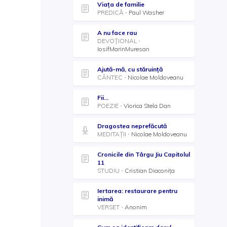
Viața de familie
PREDICĂ
Paul Washer
A nu face rau
DEVOȚIONAL
IosifMarinMuresan
Ajută-mă, cu stăruință
CÂNTEC
Nicolae Moldoveanu
Fii...
POEZIE
Viorica Stela Dan
Dragostea neprefăcută
MEDITAȚII
Nicolae Moldoveanu
Cronicile din Târgu Jiu Capitolul
11
STUDIU
Cristian Diaconița
Iertarea: restaurare pentru
inimă
VERSET
Anonim