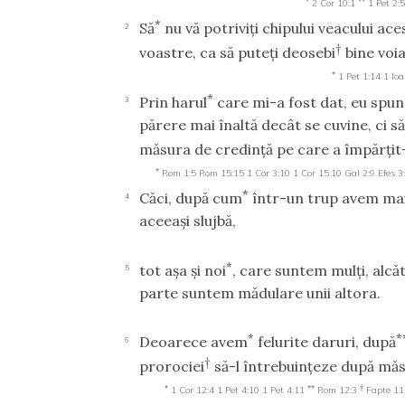
2 Cor 10:1
1 Pet 2:5
*
Să
nu vă potriviţi chipului veacului aces
2
†
voastre, ca să puteţi deosebi
bine voia
*
1 Pet 1:14
1 Ioa
*
Prin harul
care mi-a fost dat, eu spun 
3
părere mai înaltă decât se cuvine, ci s
măsura de credinţă pe care a împărţi
*
Rom 1:5
Rom 15:15
1 Cor 3:10
1 Cor 15:10
Gal 2:9
Efes 3
*
Căci, după cum
într-un trup avem mai
4
aceeaşi slujbă,
*
tot aşa şi noi
, care suntem mulţi, alcă
5
parte suntem mădulare unii altora.
*
*
Deoarece avem
felurite daruri, după
6
†
prorociei
să-l întrebuinţeze după măsu
*
**
†
1 Cor 12:4
1 Pet 4:10
1 Pet 4:11
Rom 12:3
Fapte 11