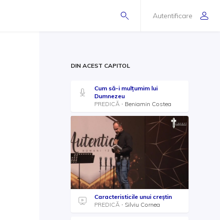
Autentificare
DIN ACEST CAPITOL
Cum să-i mulțumim lui
Dumnezeu
PREDICĂ
Beniamin Costea
Caracteristicile unui creștin
PREDICĂ
Silviu Cornea