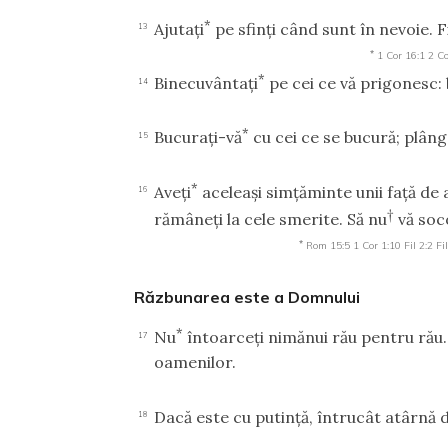
*
Ajutaţi
pe sfinţi când sunt în nevoie. F
13
*
1 Cor 16:1
2 Co
*
Binecuvântaţi
pe cei ce vă prigonesc: 
14
*
Bucuraţi-vă
cu cei ce se bucură; plânge
15
*
Aveţi
aceleaşi simţăminte unii faţă de a
16
†
rămâneţi la cele smerite. Să nu
vă soco
*
Rom 15:5
1 Cor 1:10
Fil 2:2
Fi
Răzbunarea este a Domnului
*
Nu
întoarceţi nimănui rău pentru rău.
17
oamenilor.
Dacă este cu putinţă, întrucât atârnă de
18