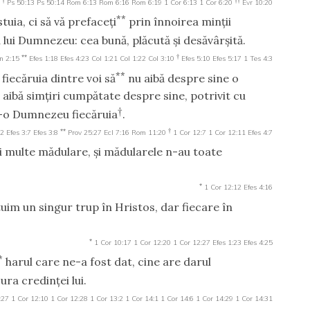
Ps 50:13
Ps 50:14
Rom 6:13
Rom 6:16
Rom 6:19
1 Cor 6:13
1 Cor 6:20
Evr 10:20
**
tuia, ci să vă prefaceţi
prin înnoirea minţii
 lui Dumnezeu: cea bună, plăcută şi desăvârşită.
**
†
n 2:15
Efes 1:18
Efes 4:23
Col 1:21
Col 1:22
Col 3:10
Efes 5:10
Efes 5:17
1 Tes 4:3
**
fiecăruia dintre voi să
nu aibă despre sine o
ă aibă simţiri cumpătate despre sine, potrivit cu
†
t-o Dumnezeu fiecăruia
.
**
†
:2
Efes 3:7
Efes 3:8
Prov 25:27
Ecl 7:16
Rom 11:20
1 Cor 12:7
1 Cor 12:11
Efes 4:7
 multe mădulare, şi mădularele n-au toate
*
1 Cor 12:12
Efes 4:16
tuim un singur trup în Hristos, dar fiecare în
*
1 Cor 10:17
1 Cor 12:20
1 Cor 12:27
Efes 1:23
Efes 4:25
*
harul care ne-a fost dat, cine are darul
ra credinţei lui.
:27
1 Cor 12:10
1 Cor 12:28
1 Cor 13:2
1 Cor 14:1
1 Cor 14:6
1 Cor 14:29
1 Cor 14:31