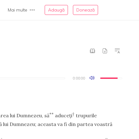
Mai multe
Adaugă
Donează
0:00:00
0:00:00
**
†
area lui Dumnezeu, să
aduceţi
trupurile
tă lui Dumnezeu; aceasta va fi din partea voastră
†
††