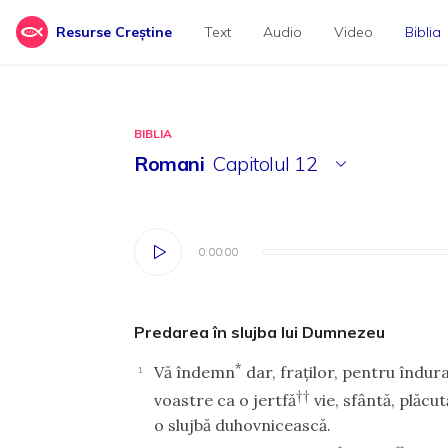
Resurse Creștine
Text
Audio
Video
Biblia
BIBLIA
Romani
Capitolul
12
0:00:00
0:00:00
Predarea în slujba lui Dumnezeu
*
Vă îndemn
dar, fraţilor, pentru îndur
1
††
voastre ca o jertfă
vie, sfântă, plăcu
o slujbă duhovnicească.
*
**