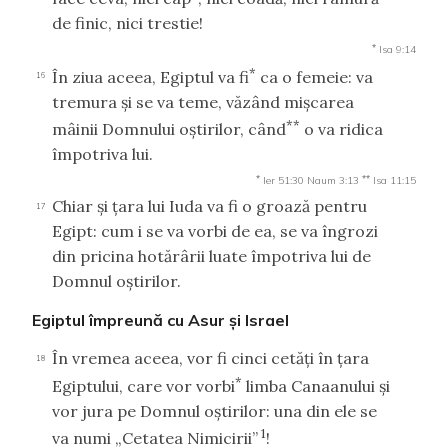
de finic, nici trestie!
*
Isa 9:14
*
În ziua aceea, Egiptul va fi
ca o femeie: va
16
tremura şi se va teme, văzând mişcarea
**
mâinii Domnului oştirilor, când
o va ridica
împotriva lui.
*
**
Ier 51:30
Naum 3:13
Isa 11:15
Chiar şi ţara lui Iuda va fi o groază pentru
17
Egipt: cum i se va vorbi de ea, se va îngrozi
din pricina hotărârii luate împotriva lui de
Domnul oştirilor.
Egiptul împreună cu Asur şi Israel
În vremea aceea, vor fi cinci cetăţi în ţara
18
*
Egiptului, care vor vorbi
limba Canaanului şi
vor jura pe Domnul oştirilor: una din ele se
1
va numi „Cetatea Nimicirii”
!