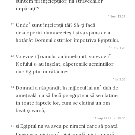
suntem fiii înţelepţilor, fiii străvechilor
împăraţi”?
*
Num 13:22
*
Unde
sunt înţelepţii tăi? Să-ţi facă
12
descoperiri dumnezeieşti şi să spună ce a
hotărât Domnul oştirilor împotriva Egiptului.
*
1 Cor 1:20
*
Voievozii Ţoanului au înnebunit, voievozii
13
Nofului s-au înşelat, căpeteniile seminţiilor
duc Egiptul în rătăcire:
*
Ier 2:16
*
Domnul a răspândit în mijlocul lui un
duh de
14
ameţeală, ca să facă pe egipteni să se clatine
în toate faptele lor, cum se clatină un om
beat şi varsă,
*
1 Imp 22:22
Isa 29:10
şi Egiptul nu va avea pe nimeni care să poată
15
*
face ceva, nici cap
, nici coadă, nici ramură