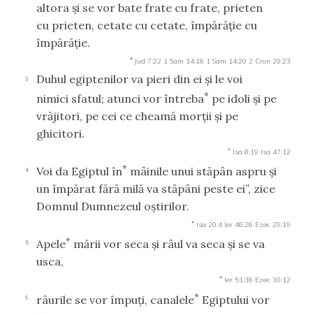
altora şi se vor bate frate cu frate, prieten
cu prieten, cetate cu cetate, împărăţie cu
împărăţie.
*
Jud 7:22
1 Sam 14:16
1 Sam 14:20
2 Cron 20:23
Duhul egiptenilor va pieri din ei şi le voi
3
*
nimici sfatul; atunci vor întreba
pe idoli şi pe
vrăjitori, pe cei ce cheamă morţii şi pe
ghicitori.
*
Isa 8:19
Isa 47:12
*
Voi da Egiptul în
mâinile unui stăpân aspru şi
4
un împărat fără milă va stăpâni peste ei”, zice
Domnul Dumnezeul oştirilor.
*
Isa 20:4
Ier 46:26
Ezec 29:19
*
Apele
mării vor seca şi râul va seca şi se va
5
usca,
*
Ier 51:36
Ezec 30:12
*
râurile se vor împuţi, canalele
Egiptului vor
6