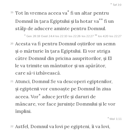
*
Tef 3:9
*
Tot în vremea aceea va
fi un altar pentru
19
**
Domnul în ţara Egiptului şi la hotar va
fi un
stâlp de aducere aminte pentru Domnul.
*
**
Gen 28:18
Exod 24:4
Ios 22:10
Ios 22:26
Ios 22:27
Ios 4:20
Ios 22:27
Acesta va fi pentru Domnul oştirilor un semn
20
şi o mărturie în ţara Egiptului. Ei vor striga
către Domnul din pricina asupritorilor, şi El
le va trimite un mântuitor şi un apărător,
care să-i izbăvească.
Atunci, Domnul Se va descoperi egiptenilor,
21
şi egiptenii vor cunoaşte pe Domnul în ziua
*
aceea. Vor
aduce jertfe şi daruri de
mâncare, vor face juruinţe Domnului şi le vor
împlini.
*
Mal 1:11
Astfel, Domnul va lovi pe egipteni, îi va lovi,
22