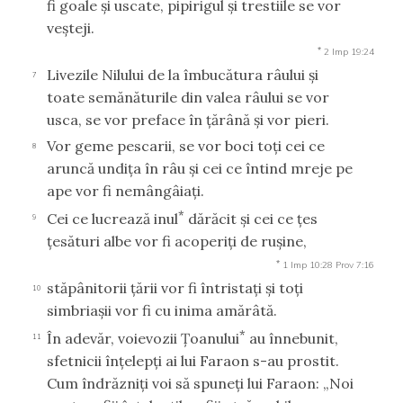
fi goale şi uscate, pipirigul şi trestiile se vor
veşteji.
*
2 Imp 19:24
Livezile Nilului de la îmbucătura râului şi
7
toate semănăturile din valea râului se vor
usca, se vor preface în ţărână şi vor pieri.
Vor geme pescarii, se vor boci toţi cei ce
8
aruncă undiţa în râu şi cei ce întind mreje pe
ape vor fi nemângâiaţi.
*
Cei ce lucrează inul
dărăcit şi cei ce ţes
9
ţesături albe vor fi acoperiţi de ruşine,
*
1 Imp 10:28
Prov 7:16
stăpânitorii ţării vor fi întristaţi şi toţi
10
simbriaşii vor fi cu inima amărâtă.
*
În adevăr, voievozii Ţoanului
au înnebunit,
11
sfetnicii înţelepţi ai lui Faraon s-au prostit.
Cum îndrăzniţi voi să spuneţi lui Faraon: „Noi