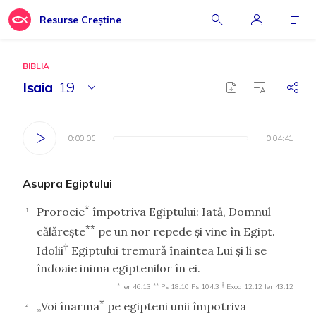
Resurse Creștine
BIBLIA
Isaia
19
0:00:00
0:00:00
0:04:41
0:04:41
Asupra Egiptului
*
Prorocie
împotriva Egiptului: Iată, Domnul
1
**
călăreşte
pe un nor repede şi vine în Egipt.
†
Idolii
Egiptului tremură înaintea Lui şi li se
îndoaie inima egiptenilor în ei.
*
**
†
Ier 46:13
Ps 18:10
Ps 104:3
Exod 12:12
Ier 43:12
*
„Voi înarma
pe egipteni unii împotriva
2