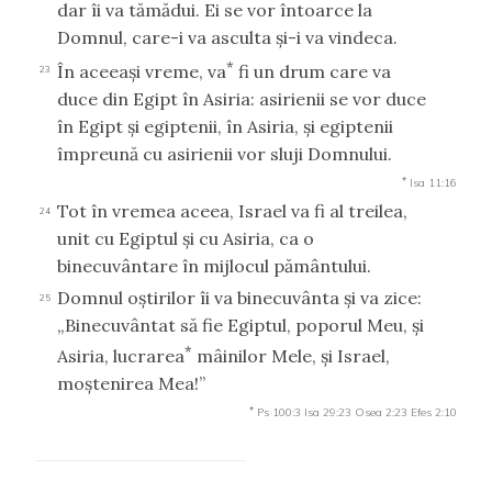
dar îi va tămădui. Ei se vor întoarce la
Domnul, care-i va asculta şi-i va vindeca.
*
În aceeaşi vreme, va
fi un drum care va
23
duce din Egipt în Asiria: asirienii se vor duce
în Egipt şi egiptenii, în Asiria, şi egiptenii
împreună cu asirienii vor sluji Domnului.
*
Isa 11:16
Tot în vremea aceea, Israel va fi al treilea,
24
unit cu Egiptul şi cu Asiria, ca o
binecuvântare în mijlocul pământului.
Domnul oştirilor îi va binecuvânta şi va zice:
25
„Binecuvântat să fie Egiptul, poporul Meu, şi
*
Asiria, lucrarea
mâinilor Mele, şi Israel,
moştenirea Mea!”
*
Ps 100:3
Isa 29:23
Osea 2:23
Efes 2:10