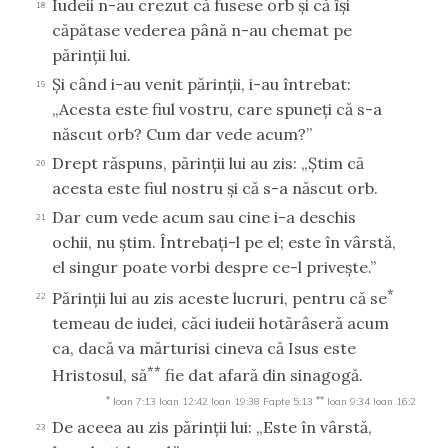
Iudeii n-au crezut că fusese orb şi că îşi
18
căpătase vederea până n-au chemat pe
părinţii lui.
Şi când i-au venit părinţii, i-au întrebat:
19
„Acesta este fiul vostru, care spuneţi că s-a
născut orb? Cum dar vede acum?”
Drept răspuns, părinţii lui au zis: „Ştim că
20
acesta este fiul nostru şi că s-a născut orb.
Dar cum vede acum sau cine i-a deschis
21
ochii, nu ştim. Întrebaţi-l pe el; este în vârstă,
el singur poate vorbi despre ce-l priveşte.”
*
Părinţii lui au zis aceste lucruri, pentru că se
22
temeau de iudei, căci iudeii hotărâseră acum
ca, dacă va mărturisi cineva că Isus este
**
Hristosul, să
fie dat afară din sinagogă.
*
**
Ioan 7:13
Ioan 12:42
Ioan 19:38
Fapte 5:13
Ioan 9:34
Ioan 16:2
De aceea au zis părinţii lui: „Este în vârstă,
23