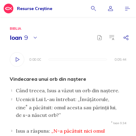
Resurse Creștine
BIBLIA
Ioan
9
0:00:00
0:00:00
0:05:44
0:05:44
Vindecarea unui orb din naştere
Când trecea, Isus a văzut un orb din naştere.
1
Ucenicii Lui L-au întrebat: „Învăţătorule,
2
*
cine
a păcătuit: omul acesta sau părinţii lui,
de s-a născut orb?”
*
Ioan 9:34
Isus a răspuns:
„N-a păcătuit nici omul
3