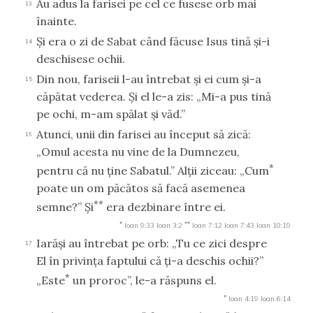
Au adus la farisei pe cel ce fusese orb mai
13
înainte.
Şi era o zi de Sabat când făcuse Isus tină şi-i
14
deschisese ochii.
Din nou, fariseii l-au întrebat şi ei cum şi-a
15
căpătat vederea. Şi el le-a zis: „Mi-a pus tină
pe ochi, m-am spălat şi văd.”
Atunci, unii din farisei au început să zică:
16
„Omul acesta nu vine de la Dumnezeu,
*
pentru că nu ţine Sabatul.” Alţii ziceau: „Cum
poate un om păcătos să facă asemenea
**
semne?” Şi
era dezbinare între ei.
*
**
Ioan 9:33
Ioan 3:2
Ioan 7:12
Ioan 7:43
Ioan 10:19
Iarăşi au întrebat pe orb: „Tu ce zici despre
17
El în privinţa faptului că ţi-a deschis ochii?”
*
„Este
un proroc”, le-a răspuns el.
*
Ioan 4:19
Ioan 6:14