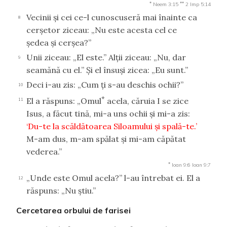
*
**
Neem 3:15
2 Imp 5:14
Vecinii şi cei ce-l cunoscuseră mai înainte ca
8
cerşetor ziceau: „Nu este acesta cel ce
şedea şi cerşea?”
Unii ziceau: „El este.” Alţii ziceau: „Nu, dar
9
seamănă cu el.” Şi el însuşi zicea: „Eu sunt.”
Deci i-au zis: „Cum ţi s-au deschis ochii?”
10
*
El a răspuns: „Omul
acela, căruia I se zice
11
Isus, a făcut tină, mi-a uns ochii şi mi-a zis:
‘Du-te la scăldătoarea Siloamului şi spală-te.’
M-am dus, m-am spălat şi mi-am căpătat
vederea.”
*
Ioan 9:6
Ioan 9:7
„Unde este Omul acela?” l-au întrebat ei. El a
12
răspuns: „Nu ştiu.”
Cercetarea orbului de farisei