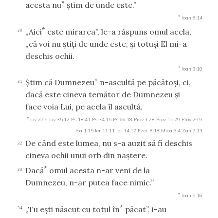
*
acesta nu
ştim de unde este.”
*
Ioan 8:14
*
„Aici
este mirarea”, le-a răspuns omul acela,
30
„că voi nu ştiţi de unde este, şi totuşi El mi-a
deschis ochii.
*
Ioan 3:10
*
Ştim că Dumnezeu
n-ascultă pe păcătoşi, ci,
31
dacă este cineva temător de Dumnezeu şi
face voia Lui, pe acela îl ascultă.
*
Iov 27:9
Iov 35:12
Ps 18:41
Ps 34:15
Ps 66:18
Prov 1:28
Prov 15:29
Prov 29:9
Isa 1:15
Ier 11:11
Ier 14:12
Ezec 8:18
Mica 3:4
Zah 7:13
De când este lumea, nu s-a auzit să fi deschis
32
cineva ochii unui orb din naştere.
*
Dacă
omul acesta n-ar veni de la
33
Dumnezeu, n-ar putea face nimic.”
*
Ioan 9:16
*
„Tu eşti născut cu totul în
păcat”, i-au
34