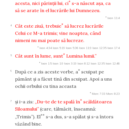
*
acesta, nici părinţii lui, ci
s-a născut aşa, ca
să se arate în el lucrările lui Dumnezeu.
*
Ioan 11:4
*
Cât este ziuă, trebuie
să lucrez lucrările
4
Celui ce M-a trimis; vine noaptea, când
nimeni nu mai poate să lucreze.
*
Ioan 4:34
Ioan 5:19
Ioan 5:36
Ioan 11:9
Ioan 12:35
Ioan 17:4
*
Cât sunt în lume, sunt
Lumina lumii.”
5
*
Ioan 1:5
Ioan 1:9
Ioan 3:19
Ioan 8:12
Ioan 12:35
Ioan 12:46
*
După ce a zis aceste vorbe, a
scuipat pe
6
pământ şi a făcut tină din scuipat. Apoi a uns
ochii orbului cu tina aceasta
*
Marc 7:33
Marc 8:23
*
şi i-a zis:
„Du-te de te spală în
scăldătoarea
7
Siloamului”
(care, tălmăcit, înseamnă:
**
„Trimis”). El
s-a dus, s-a spălat şi s-a întors
văzând bine.