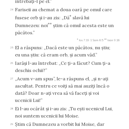
întrebaţi-l pe el.”
Fariseii au chemat a doua oară pe omul care
24
*
fusese orb şi i-au zis: „Dă
slavă lui
**
Dumnezeu: noi
ştim că omul acesta este un
păcătos.”
*
**
Ios 7:19
1 Sam 6:5
Ioan 9:16
El a răspuns: „Dacă este un păcătos, nu ştiu;
25
eu una ştiu: că eram orb, şi acum văd.”
Iarăşi l-au întrebat: „Ce ţi-a făcut? Cum ţi-a
26
deschis ochii?”
„Acum v-am spus”, le-a răspuns el, „şi n-aţi
27
ascultat. Pentru ce voiţi să mai auziţi încă o
dată? Doar n-aţi vrea să vă faceţi şi voi
ucenicii Lui!”
Ei l-au ocărât şi i-au zis: „Tu eşti ucenicul Lui,
28
noi suntem ucenicii lui Moise.
Ştim că Dumnezeu a vorbit lui Moise, dar
29