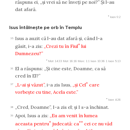
răspuns ei, „şi vrei să ne înveţi pe noi?” Şi l-au
dat afară.
*
Ioan 9:2
Isus întâlneşte pe orb în Templu
Isus a auzit că l-au dat afară şi, când l-a
35
*
găsit, i-a zis:
„Crezi tu în Fiul
lui
Dumnezeu?”
*
Mat 14:33
Mat 16:16
Marc 1:1
Ioan 10:36
1 Ioan 5:13
El a răspuns: „Şi cine este, Doamne, ca să
36
cred în El?”
*
„L-ai şi văzut”
, i-a zis Isus,
„şi Cel
care
37
vorbeşte cu tine, Acela este.”
*
Ioan 4:26
„Cred, Doamne”, I-a zis el; şi I s-a închinat.
38
Apoi, Isus a zis:
„Eu am venit în lumea
39
*
**
aceasta pentru
judecată: ca
cei ce nu văd