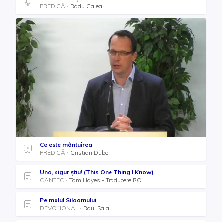
PREDICĂ
Radu Galea
Ce este mântuirea
PREDICĂ
Cristian Dubei
Una, sigur ştiu! (This One Thing I Know)
CÂNTEC
Tom Hayes - Traducere RO
Pe malul Siloamului
DEVOȚIONAL
Raul Sala