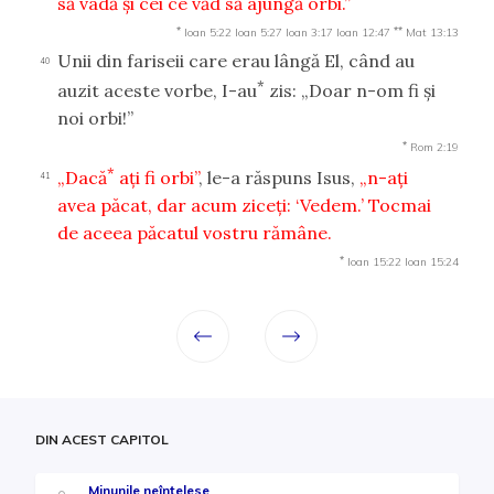
să vadă şi cei ce văd să ajungă orbi.”
*
**
Ioan 5:22
Ioan 5:27
Ioan 3:17
Ioan 12:47
Mat 13:13
Unii din fariseii care erau lângă El, când au
40
*
auzit aceste vorbe, I-au
zis: „Doar n-om fi şi
noi orbi!”
*
Rom 2:19
*
„Dacă
aţi fi orbi”
, le-a răspuns Isus,
„n-aţi
41
avea păcat, dar acum ziceţi: ‘Vedem.’ Tocmai
de aceea păcatul vostru rămâne.
*
Ioan 15:22
Ioan 15:24
DIN ACEST CAPITOL
Minunile neînțelese