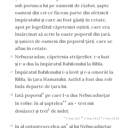
sub porunca lui pe oamenii de război, şapte
oameni din cei ce făceau parte din sfetnicii
împăratului şi care au fost găsiţi în cetate,
apoi pe logofătul căpeteniei oştirii, care era
însărcinat să scrie la oaste poporul din ţară,
şi şaizeci de oameni din poporul ţării, care se
aflau în cetate.
Nebuzaradan, căpetenia străjerilor, i-a luat
26
şi i-a dus la împăratul Babilonului la Ribla.
Împăratul Babilonului i-a lovit şi i-a omorât la
27
Ribla, în ţara Hamatului. Astfel a fost dus rob
Iuda departe de ţara lui.
*
Iată poporul
pe care l-a dus Nebucadneţar
28
**
în robie: în al şaptelea
an – trei mii
†
douăzeci şi trei
de iudei;
*
**
†
2 Imp 24:2
2 Imp 24:12
2 Imp 24:14
*
în al optsprezecelea an
al lui Nebucadneţar,
29