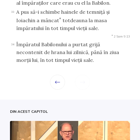
al împăraţilor care erau cu el la Babilon.
A pus să-i schimbe hainele de temniţă şi
33
*
Ioiachin a mâncat
totdeauna la masa
împăratului în tot timpul vieţii sale.
*
2 Sam 9:13
Împăratul Babilonului a purtat grijă
34
necontenit de hrana lui zilnică, până în ziua
morţii lui, în tot timpul vieţii sale.
DIN ACEST CAPITOL