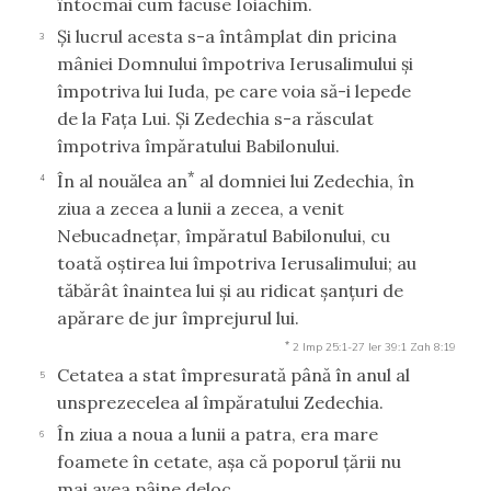
întocmai cum făcuse Ioiachim.
Şi lucrul acesta s-a întâmplat din pricina
3
mâniei Domnului împotriva Ierusalimului şi
împotriva lui Iuda, pe care voia să-i lepede
de la Faţa Lui. Şi Zedechia s-a răsculat
împotriva împăratului Babilonului.
*
În al nouălea an
al domniei lui Zedechia, în
4
ziua a zecea a lunii a zecea, a venit
Nebucadneţar, împăratul Babilonului, cu
toată oştirea lui împotriva Ierusalimului; au
tăbărât înaintea lui şi au ridicat şanţuri de
apărare de jur împrejurul lui.
*
2 Imp 25:1-27
Ier 39:1
Zah 8:19
Cetatea a stat împresurată până în anul al
5
unsprezecelea al împăratului Zedechia.
În ziua a noua a lunii a patra, era mare
6
foamete în cetate, aşa că poporul ţării nu
mai avea pâine deloc.