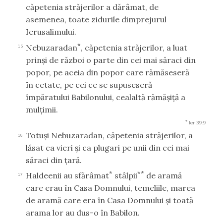
căpetenia străjerilor a dărâmat, de
asemenea, toate zidurile dimprejurul
Ierusalimului.
*
Nebuzaradan
, căpetenia străjerilor, a luat
15
prinşi de război o parte din cei mai săraci din
popor, pe aceia din popor care rămăseseră
în cetate, pe cei ce se supuseseră
împăratului Babilonului, cealaltă rămăşiţă a
mulţimii.
*
Ier 39:9
Totuşi Nebuzaradan, căpetenia străjerilor, a
16
lăsat ca vieri şi ca plugari pe unii din cei mai
săraci din ţară.
*
**
Haldeenii au sfărâmat
stâlpii
de aramă
17
care erau în Casa Domnului, temeliile, marea
de aramă care era în Casa Domnului şi toată
arama lor au dus-o în Babilon.