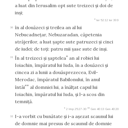
a luat din Ierusalim opt sute treizeci şi doi de
inşi;
*
Ier 52:12
Ier 39:9
în al douăzeci şi treilea an al lui
30
Nebucadneţar, Nebuzaradan, căpetenia
străjerilor, a luat şapte sute patruzeci şi cinci
de iudei; de toţi: patru mii şase sute de inşi.
*
În al treizeci şi şaptelea
an al robiei lui
31
Ioiachin, împăratul lui Iuda, în a douăzeci şi
cincea zi a lunii a douăsprezecea, Evil-
Merodac, împăratul Babilonului, în anul
**
întâi
al domniei lui, a înălţat capul lui
Ioiachin, împăratul lui Iuda, şi l-a scos din
temniţă.
*
**
2 Imp 25:27-30
Gen 40:13
Gen 40:20
I-a vorbit cu bunătate şi i-a aşezat scaunul lui
32
de domnie mai presus de scaunul de domnie