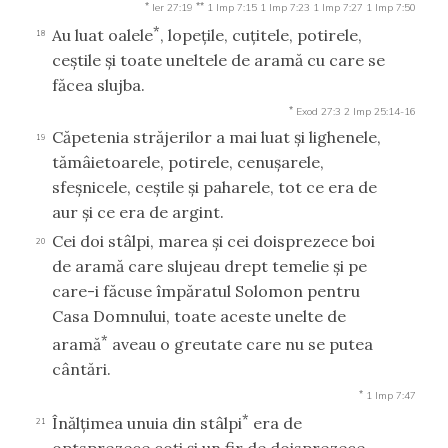
*
**
Ier 27:19
1 Imp 7:15
1 Imp 7:23
1 Imp 7:27
1 Imp 7:50
*
Au luat oalele
, lopeţile, cuţitele, potirele,
18
ceştile şi toate uneltele de aramă cu care se
făcea slujba.
*
Exod 27:3
2 Imp 25:14-16
Căpetenia străjerilor a mai luat şi lighenele,
19
tămâietoarele, potirele, cenuşarele,
sfeşnicele, ceştile şi paharele, tot ce era de
aur şi ce era de argint.
Cei doi stâlpi, marea şi cei doisprezece boi
20
de aramă care slujeau drept temelie şi pe
care-i făcuse împăratul Solomon pentru
Casa Domnului, toate aceste unelte de
*
aramă
aveau o greutate care nu se putea
cântări.
*
1 Imp 7:47
*
Înălţimea unuia din stâlpi
era de
21
optsprezece coţi şi un fir de doisprezece