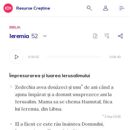
Resurse Creștine
BIBLIA
Ieremia
52
0:00:00
0:00:00
0:06:40
0:06:40
Împresurarea şi luarea Ierusalimului
*
Zedechia avea douăzeci şi unu
de ani când a
1
ajuns împărat şi a domnit unsprezece ani la
Ierusalim. Mama sa se chema Hamutal, fiica
lui Ieremia, din Libna.
*
2 Imp 24:18
El a făcut ce este rău înaintea Domnului,
2