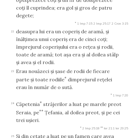
coţi îl cuprindea; era gol şi gros de patru
degete;
*
1 Imp 7:15
2 Imp 25:17
2 Cron 3:15
deasupra lui era un coperiş de aramă, şi
22
înălţimea unui coperiş era de cinci coţi;
împrejurul coperişului era o reţea şi rodii,
toate de aramă; tot aşa era şi al doilea stâlp
şi avea şi el rodii.
Erau nouăzeci şi şase de rodii de fiecare
23
*
parte şi toate rodiile
dimprejurul reţelei
erau în număr de o sută.
*
1 Imp 7:20
*
Căpetenia
străjerilor a luat pe marele preot
24
**
Seraia, pe
Ţefania, al doilea preot, şi pe cei
trei uşieri.
*
**
2 Imp 25:18
Ier 21:1
Ier 29:25
Şi din cetate a luat pe un famen care avea
25