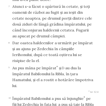
Atunci s-a făcut o spărtură în cetate, şi toţi
7
oamenii de război au fugit şi au ieşit din
cetate noaptea, pe drumul porţii dintre cele
două ziduri de lângă grădina împăratului, pe
când înconjurau haldeenii cetatea. Fugarii
au apucat pe drumul câmpiei.
Dar oastea haldeenilor a urmărit pe împărat
8
şi au ajuns pe Zedechia în câmpiile
Ierihonului, după ce toată oştirea lui se
risipise de la el.
*
Au pus mâna pe împărat
şi l-au dus la
9
împăratul Babilonului la Ribla, în ţara
Hamatului, şi el a rostit o hotărâre împotriva
lui.
*
Ier 32:4
*
Împăratul Babilonului a pus să înjunghie
pe
10
fiii lui Zedechia în faţa lui; a pus să taie la Ribla