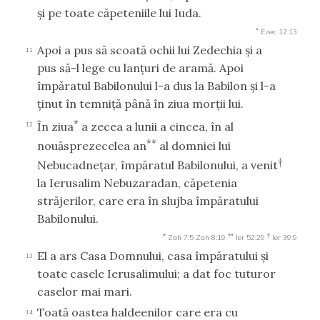
şi pe toate căpeteniile lui Iuda.
*
Ezec 12:13
Apoi a pus să scoată ochii lui Zedechia şi a
11
pus să-l lege cu lanţuri de aramă. Apoi
împăratul Babilonului l-a dus la Babilon şi l-a
ţinut în temniţă până în ziua morţii lui.
*
În ziua
a zecea a lunii a cincea, în al
12
**
nouăsprezecelea an
al domniei lui
†
Nebucadneţar, împăratul Babilonului, a venit
la Ierusalim Nebuzaradan, căpetenia
străjerilor, care era în slujba împăratului
Babilonului.
*
**
†
Zah 7:5
Zah 8:19
Ier 52:29
Ier 39:9
El a ars Casa Domnului, casa împăratului şi
13
toate casele Ierusalimului; a dat foc tuturor
caselor mai mari.
Toată oastea haldeenilor care era cu
14