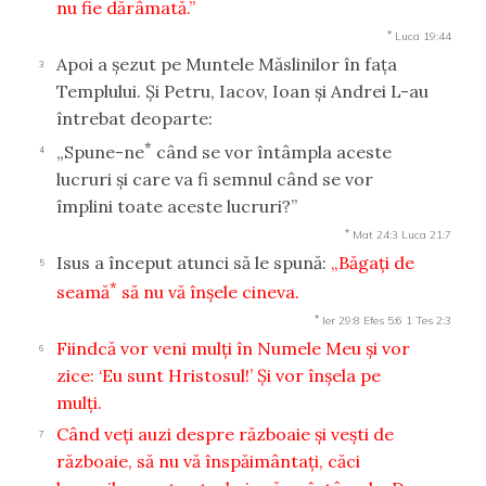
nu fie dărâmată.”
*
Luca 19:44
Apoi a şezut pe Muntele Măslinilor în faţa
3
Templului. Şi Petru, Iacov, Ioan şi Andrei L-au
întrebat deoparte:
*
„Spune-ne
când se vor întâmpla aceste
4
lucruri şi care va fi semnul când se vor
împlini toate aceste lucruri?”
*
Mat 24:3
Luca 21:7
Isus a început atunci să le spună:
„Băgaţi de
5
*
seamă
să nu vă înşele cineva.
*
Ier 29:8
Efes 5:6
1 Tes 2:3
Fiindcă vor veni mulţi în Numele Meu şi vor
6
zice: ‘Eu sunt Hristosul!’ Şi vor înşela pe
mulţi.
Când veţi auzi despre războaie şi veşti de
7
războaie, să nu vă înspăimântaţi, căci