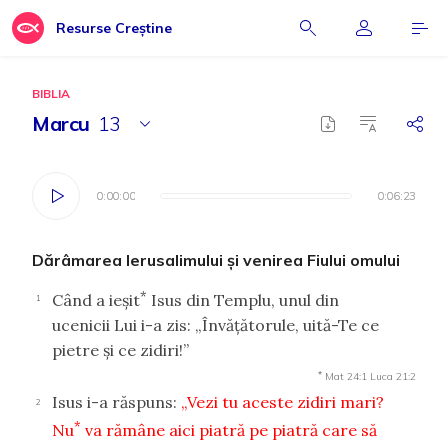
Resurse Creștine
BIBLIA
Marcu
13
0:00:00
0:00:00
0:06:23
0:06:23
Dărâmarea Ierusalimului şi venirea Fiului omului
*
Când a ieşit
Isus din Templu, unul din
1
ucenicii Lui i-a zis: „Învăţătorule, uită-Te ce
pietre şi ce zidiri!”
*
Mat 24:1
Luca 21:2
Isus i-a răspuns:
„Vezi tu aceste zidiri mari?
2
*
Nu
va rămâne aici piatră pe piatră care să