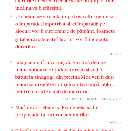
lucrurile acestea trebuie să se întâmple. Dar
încă nu va fi sfârşitul.
Un neam se va scula împotriva altui neam şi
8
o împărăţie, împotriva altei împărăţii; pe
alocuri vor fi cutremure de pământ, foamete
*
şi tulburări. Aceste
lucruri vor fi începutul
durerilor.
*
Mat 24:8
*
Luaţi seama
la voi înşivă. Au să vă dea pe
9
mâna soboarelor judecătoreşti şi veţi fi
bătuţi în sinagogi; din pricina Mea veţi fi duşi
înaintea dregătorilor şi înaintea împăraţilor,
pentru ca să le slujiţi de mărturie.
*
Mat 10:17
Mat 10:18
Mat 24:9
Apoc 2:10
*
Mai
întâi trebuie ca Evanghelia să fie
10
propovăduită tuturor neamurilor.
*
Mat 24:14
*
Când
vă vor duce să vă dea în mâinile lor, să
11