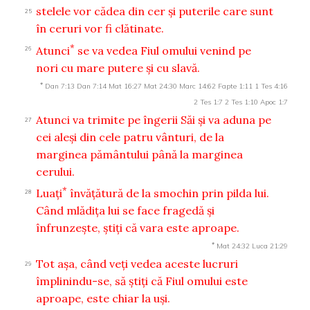
stelele vor cădea din cer şi puterile care sunt
25
în ceruri vor fi clătinate.
*
Atunci
se va vedea Fiul omului venind pe
26
nori cu mare putere şi cu slavă.
*
Dan 7:13
Dan 7:14
Mat 16:27
Mat 24:30
Marc 14:62
Fapte 1:11
1 Tes 4:16
2 Tes 1:7
2 Tes 1:10
Apoc 1:7
Atunci va trimite pe îngerii Săi şi va aduna pe
27
cei aleşi din cele patru vânturi, de la
marginea pământului până la marginea
cerului.
*
Luaţi
învăţătură de la smochin prin pilda lui.
28
Când mlădiţa lui se face fragedă şi
înfrunzeşte, ştiţi că vara este aproape.
*
Mat 24:32
Luca 21:29
Tot aşa, când veţi vedea aceste lucruri
29
împlinindu-se, să ştiţi că Fiul omului este
aproape, este chiar la uşi.