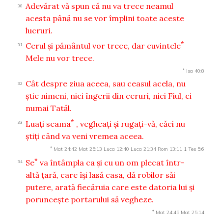
Adevărat vă spun că nu va trece neamul
30
acesta până nu se vor împlini toate aceste
lucruri.
*
Cerul şi pământul vor trece, dar cuvintele
31
Mele nu vor trece.
*
Isa 40:8
Cât despre ziua aceea, sau ceasul acela, nu
32
ştie nimeni, nici îngerii din ceruri, nici Fiul, ci
numai Tatăl.
*
Luaţi seama
, vegheaţi şi rugaţi-vă, căci nu
33
ştiţi când va veni vremea aceea.
*
Mat 24:42
Mat 25:13
Luca 12:40
Luca 21:34
Rom 13:11
1 Tes 5:6
*
Se
va întâmpla ca şi cu un om plecat într-
34
altă ţară, care îşi lasă casa, dă robilor săi
putere, arată fiecăruia care este datoria lui şi
porunceşte portarului să vegheze.
*
Mat 24:45
Mat 25:14