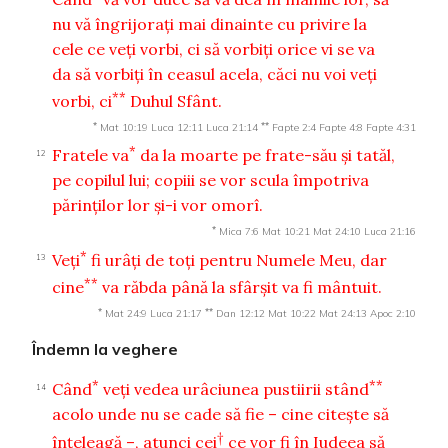
nu vă îngrijoraţi mai dinainte cu privire la
cele ce veţi vorbi, ci să vorbiţi orice vi se va
da să vorbiţi în ceasul acela, căci nu voi veţi
**
vorbi, ci
Duhul Sfânt.
*
**
Mat 10:19
Luca 12:11
Luca 21:14
Fapte 2:4
Fapte 4:8
Fapte 4:31
*
Fratele va
da la moarte pe frate-său şi tatăl,
12
pe copilul lui; copiii se vor scula împotriva
părinţilor lor şi-i vor omorî.
*
Mica 7:6
Mat 10:21
Mat 24:10
Luca 21:16
*
Veţi
fi urâţi de toţi pentru Numele Meu, dar
13
**
cine
va răbda până la sfârşit va fi mântuit.
*
**
Mat 24:9
Luca 21:17
Dan 12:12
Mat 10:22
Mat 24:13
Apoc 2:10
Îndemn la veghere
*
**
Când
veţi vedea urâciunea pustiirii stând
14
acolo unde nu se cade să fie – cine citeşte să
†
înţeleagă –, atunci cei
ce vor fi în Iudeea să