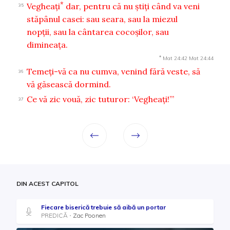
*
Vegheaţi
dar, pentru că nu ştiţi când va veni
35
stăpânul casei: sau seara, sau la miezul
nopţii, sau la cântarea cocoşilor, sau
dimineaţa.
*
Mat 24:42
Mat 24:44
Temeţi-vă ca nu cumva, venind fără veste, să
36
vă găsească dormind.
Ce vă zic vouă, zic tuturor: ‘Vegheaţi!’”
37
DIN ACEST CAPITOL
Fiecare biserică trebuie să aibă un portar
PREDICĂ
Zac Poonen