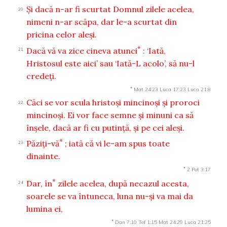
Şi dacă n-ar fi scurtat Domnul zilele acelea,
20
nimeni n-ar scăpa, dar le-a scurtat din
pricina celor aleşi.
*
Dacă vă va zice cineva atunci
: ‘Iată,
21
Hristosul este aici’ sau ‘Iată-L acolo’, să nu-l
credeţi.
*
Mat 24:23
Luca 17:23
Luca 21:8
Căci se vor scula hristoşi mincinoşi şi proroci
22
mincinoşi. Ei vor face semne şi minuni ca să
înşele, dacă ar fi cu putinţă, şi pe cei aleşi.
*
Păziţi-vă
; iată că vi le-am spus toate
23
dinainte.
*
2 Pet 3:17
*
Dar, în
zilele acelea, după necazul acesta,
24
soarele se va întuneca, luna nu-şi va mai da
lumina ei,
*
Dan 7:10
Tef 1:15
Mat 24:29
Luca 21:25