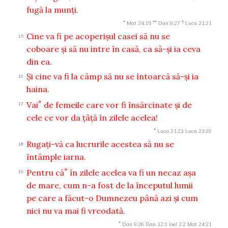
fugă la munţi.
*
**
†
Mat 24:15
Dan 9:27
Luca 21:21
Cine va fi pe acoperişul casei să nu se
15
coboare şi să nu intre în casă, ca să-şi ia ceva
din ea.
Şi cine va fi la câmp să nu se întoarcă să-şi ia
16
haina.
*
Vai
de femeile care vor fi însărcinate şi de
17
cele ce vor da ţâţă în zilele acelea!
*
Luca 21:23
Luca 23:29
Rugaţi-vă ca lucrurile acestea să nu se
18
întâmple iarna.
*
Pentru că
în zilele acelea va fi un necaz aşa
19
de mare, cum n-a fost de la începutul lumii
pe care a făcut-o Dumnezeu până azi şi cum
nici nu va mai fi vreodată
.
*
Dan 9:26
Dan 12:1
Ioel 2:2
Mat 24:21