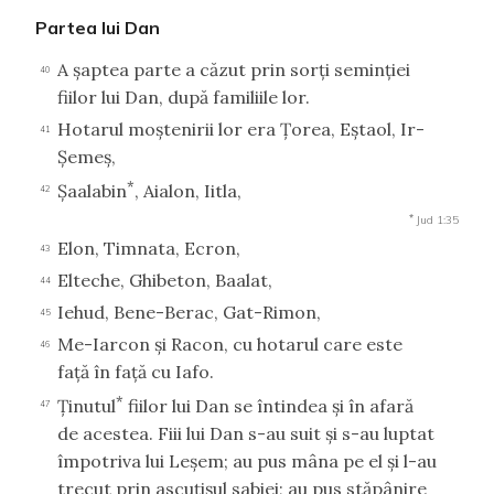
Partea lui Dan
A şaptea parte a căzut prin sorţi seminţiei
40
fiilor lui Dan, după familiile lor.
Hotarul moştenirii lor era Ţorea, Eştaol, Ir-
41
Şemeş,
*
Şaalabin
, Aialon, Iitla,
42
*
Jud 1:35
Elon, Timnata, Ecron,
43
Elteche, Ghibeton, Baalat,
44
Iehud, Bene-Berac, Gat-Rimon,
45
Me-Iarcon şi Racon, cu hotarul care este
46
faţă în faţă cu Iafo.
*
Ţinutul
fiilor lui Dan se întindea şi în afară
47
de acestea. Fiii lui Dan s-au suit şi s-au luptat
împotriva lui Leşem; au pus mâna pe el şi l-au
trecut prin ascuţişul sabiei; au pus stăpânire