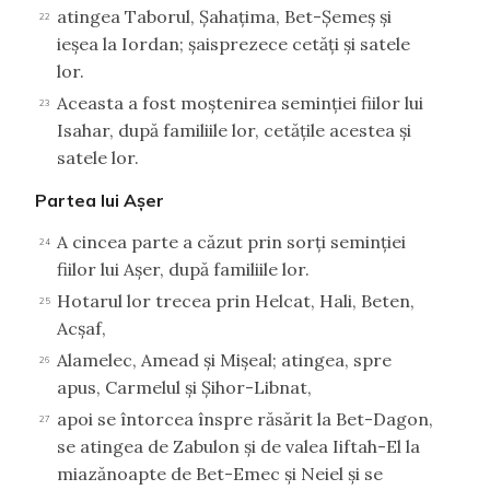
atingea Taborul, Şahaţima, Bet-Şemeş şi
22
ieşea la Iordan; şaisprezece cetăţi şi satele
lor.
Aceasta a fost moştenirea seminţiei fiilor lui
23
Isahar, după familiile lor, cetăţile acestea şi
satele lor.
Partea lui Aşer
A cincea parte a căzut prin sorţi seminţiei
24
fiilor lui Aşer, după familiile lor.
Hotarul lor trecea prin Helcat, Hali, Beten,
25
Acşaf,
Alamelec, Amead şi Mişeal; atingea, spre
26
apus, Carmelul şi Şihor-Libnat,
apoi se întorcea înspre răsărit la Bet-Dagon,
27
se atingea de Zabulon şi de valea Iiftah-El la
miazănoapte de Bet-Emec şi Neiel şi se