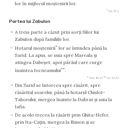
lor în mijlocul moştenirii lor.
*
Ios 19:1
Partea lui Zabulon
A treia parte a căzut prin sorţi fiilor lui
10
Zabulon după familiile lor.
*
Hotarul moştenirii
lor se întindea până la
11
Sarid. La apus, se suia spre Mareala şi
atingea Dabeşet, apoi pârâul care curge
**
înaintea Iocneamului
.
*
**
Gen 49:13
Ios 12:22
Din Sarid se întorcea spre răsărit, spre
12
răsăritul soarelui, până la hotarul Chislot-
Taborului, mergea înainte la Dabrat şi suia la
Iafia.
De acolo trecea la răsărit prin Ghita-Hefer,
13
prin Ita-Caţin, mergea la Rimon şi se