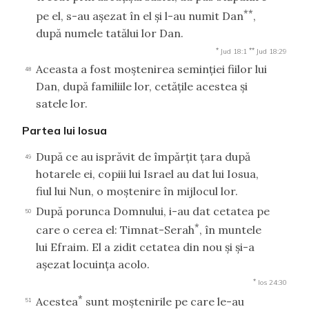
**
pe el, s-au aşezat în el şi l-au numit Dan
,
după numele tatălui lor Dan.
*
**
Jud 18:1
Jud 18:29
Aceasta a fost moştenirea seminţiei fiilor lui
48
Dan, după familiile lor, cetăţile acestea şi
satele lor.
Partea lui Iosua
După ce au isprăvit de împărţit ţara după
49
hotarele ei, copiii lui Israel au dat lui Iosua,
fiul lui Nun, o moştenire în mijlocul lor.
După porunca Domnului, i-au dat cetatea pe
50
*
care o cerea el: Timnat-Serah
, în muntele
lui Efraim. El a zidit cetatea din nou şi şi-a
aşezat locuinţa acolo.
*
Ios 24:30
*
Acestea
sunt moştenirile pe care le-au
51