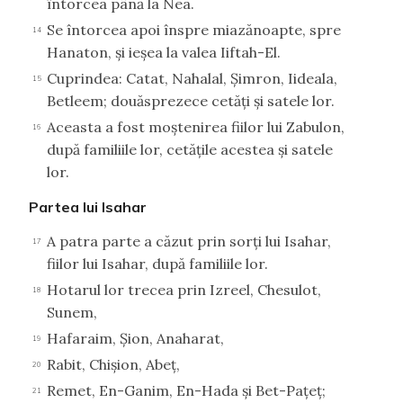
întorcea până la Nea.
Se întorcea apoi înspre miazănoapte, spre
14
Hanaton, şi ieşea la valea Iiftah-El.
Cuprindea: Catat, Nahalal, Şimron, Iideala,
15
Betleem; douăsprezece cetăţi şi satele lor.
Aceasta a fost moştenirea fiilor lui Zabulon,
16
după familiile lor, cetăţile acestea şi satele
lor.
Partea lui Isahar
A patra parte a căzut prin sorţi lui Isahar,
17
fiilor lui Isahar, după familiile lor.
Hotarul lor trecea prin Izreel, Chesulot,
18
Sunem,
Hafaraim, Şion, Anaharat,
19
Rabit, Chişion, Abeţ,
20
Remet, En-Ganim, En-Hada şi Bet-Paţeţ;
21