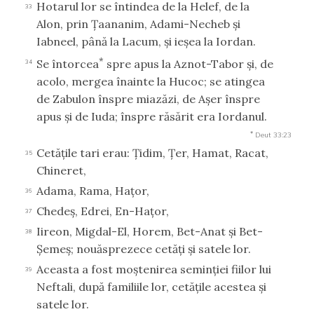
Hotarul lor se întindea de la Helef, de la
33
Alon, prin Ţaananim, Adami-Necheb şi
Iabneel, până la Lacum, şi ieşea la Iordan.
*
Se întorcea
spre apus la Aznot-Tabor şi, de
34
acolo, mergea înainte la Hucoc; se atingea
de Zabulon înspre miazăzi, de Aşer înspre
apus şi de Iuda; înspre răsărit era Iordanul.
*
Deut 33:23
Cetăţile tari erau: Ţidim, Ţer, Hamat, Racat,
35
Chineret,
Adama, Rama, Haţor,
36
Chedeş, Edrei, En-Haţor,
37
Iireon, Migdal-El, Horem, Bet-Anat şi Bet-
38
Şemeş; nouăsprezece cetăţi şi satele lor.
Aceasta a fost moştenirea seminţiei fiilor lui
39
Neftali, după familiile lor, cetăţile acestea şi
satele lor.