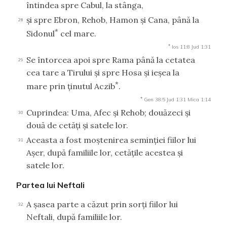
întindea spre Cabul, la stânga,
şi spre Ebron, Rehob, Hamon şi Cana, până la
28
*
Sidonul
cel mare.
*
Ios 11:8
Jud 1:31
Se întorcea apoi spre Rama până la cetatea
29
cea tare a Tirului şi spre Hosa şi ieşea la
*
mare prin ţinutul Aczib
.
*
Gen 38:5
Jud 1:31
Mica 1:14
Cuprindea: Uma, Afec şi Rehob; douăzeci şi
30
două de cetăţi şi satele lor.
Aceasta a fost moştenirea seminţiei fiilor lui
31
Aşer, după familiile lor, cetăţile acestea şi
satele lor.
Partea lui Neftali
A şasea parte a căzut prin sorţi fiilor lui
32
Neftali, după familiile lor.