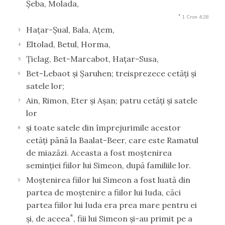
Şeba, Molada,
*
1 Cron 4:28
Haţar-Şual, Bala, Aţem,
3
Eltolad, Betul, Horma,
4
Ţiclag, Bet-Marcabot, Haţar-Susa,
5
Bet-Lebaot şi Şaruhen; treisprezece cetăţi şi
6
satele lor;
Ain, Rimon, Eter şi Aşan; patru cetăţi şi satele
7
lor
şi toate satele din împrejurimile acestor
8
cetăţi până la Baalat-Beer, care este Ramatul
de miazăzi. Aceasta a fost moştenirea
seminţiei fiilor lui Simeon, după familiile lor.
Moştenirea fiilor lui Simeon a fost luată din
9
partea de moştenire a fiilor lui Iuda, căci
partea fiilor lui Iuda era prea mare pentru ei
*
şi, de aceea
, fiii lui Simeon şi-au primit pe a