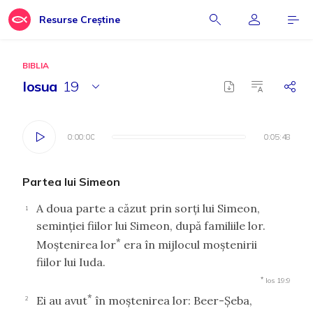
Resurse Creștine
BIBLIA
Iosua
19
0:00:00
0:00:00
0:05:48
0:05:48
Partea lui Simeon
A doua parte a căzut prin sorţi lui Simeon,
1
seminţiei fiilor lui Simeon, după familiile lor.
*
Moştenirea lor
era în mijlocul moştenirii
fiilor lui Iuda.
*
Ios 19:9
*
Ei au avut
în moştenirea lor: Beer-Şeba,
2