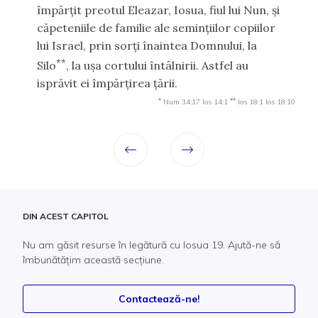
împărţit preotul Eleazar, Iosua, fiul lui Nun, şi
căpeteniile de familie ale seminţiilor copiilor
lui Israel, prin sorţi înaintea Domnului, la
**
Silo
, la uşa cortului întâlnirii. Astfel au
isprăvit ei împărţirea ţării.
*
**
Num 34:17
Ios 14:1
Ios 18:1
Ios 18:10
DIN ACEST CAPITOL
Nu am găsit resurse în legătură cu Iosua 19. Ajută-ne să
îmbunătățim această secțiune.
Contactează-ne!