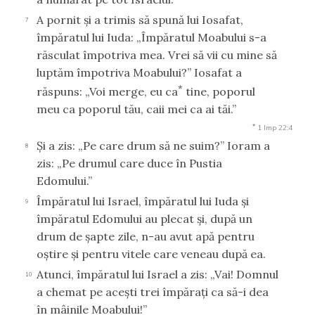
A pornit şi a trimis să spună lui Iosafat,
7
împăratul lui Iuda: „Împăratul Moabului s-a
răsculat împotriva mea. Vrei să vii cu mine să
luptăm împotriva Moabului?” Iosafat a
*
răspuns: „Voi merge, eu ca
tine, poporul
meu ca poporul tău, caii mei ca ai tăi.”
*
1 Imp 22:4
Şi a zis: „Pe care drum să ne suim?” Ioram a
8
zis: „Pe drumul care duce în Pustia
Edomului.”
Împăratul lui Israel, împăratul lui Iuda şi
9
împăratul Edomului au plecat şi, după un
drum de şapte zile, n-au avut apă pentru
oştire şi pentru vitele care veneau după ea.
Atunci, împăratul lui Israel a zis: „Vai! Domnul
10
a chemat pe aceşti trei împăraţi ca să-i dea
în mâinile Moabului!”