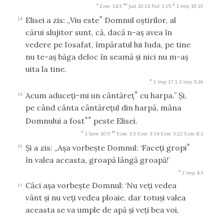
*
**
†
Ezec 14:3
Jud 10:14
Rut 1:15
1 Imp 18:19
*
Elisei a zis: „Viu este
Domnul oştirilor, al
14
cărui slujitor sunt, că, dacă n-aş avea în
vedere pe Iosafat, împăratul lui Iuda, pe tine
nu te-aş băga deloc în seamă şi nici nu m-aş
uita la tine.
*
1 Imp 17:1
2 Imp 5:16
*
Acum aduceţi-mi un cântăreţ
cu harpa.” Şi,
15
pe când cânta cântăreţul din harpă, mâna
**
Domnului a fost
peste Elisei.
*
**
1 Sam 10:5
Ezec 1:3
Ezec 3:14
Ezec 3:22
Ezec 8:1
*
Şi a zis: „Aşa vorbeşte Domnul: ‘Faceţi gropi
16
în valea aceasta, groapă lângă groapă!’
*
2 Imp 4:3
Căci aşa vorbeşte Domnul: ‘Nu veţi vedea
17
vânt şi nu veţi vedea ploaie, dar totuşi valea
aceasta se va umple de apă şi veţi bea voi,