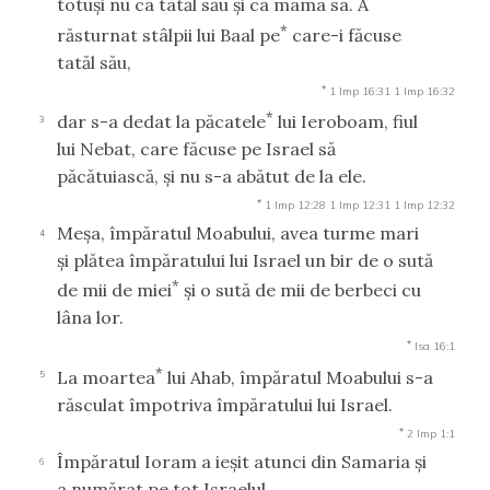
totuşi nu ca tatăl său şi ca mama sa. A
*
răsturnat stâlpii lui Baal pe
care-i făcuse
tatăl său,
*
1 Imp 16:31
1 Imp 16:32
*
dar s-a dedat la păcatele
lui Ieroboam, fiul
3
lui Nebat, care făcuse pe Israel să
păcătuiască, şi nu s-a abătut de la ele.
*
1 Imp 12:28
1 Imp 12:31
1 Imp 12:32
Meşa, împăratul Moabului, avea turme mari
4
şi plătea împăratului lui Israel un bir de o sută
*
de mii de miei
şi o sută de mii de berbeci cu
lâna lor.
*
Isa 16:1
*
La moartea
lui Ahab, împăratul Moabului s-a
5
răsculat împotriva împăratului lui Israel.
*
2 Imp 1:1
Împăratul Ioram a ieşit atunci din Samaria şi
6
a numărat pe tot Israelul.