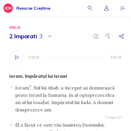
Resurse Creștine
BIBLIA
2 Imparati
3
0:00:00
0:00:00
0:05:23
0:05:23
Ioram, împăratul lui Israel
*
Ioram
, fiul lui Ahab, a început să domnească
1
peste Israel la Samaria, în al optsprezecelea
an al lui Iosafat, împăratul lui Iuda. A domnit
doisprezece ani.
*
2 Imp 1:17
El a făcut ce este rău înaintea Domnului,
2