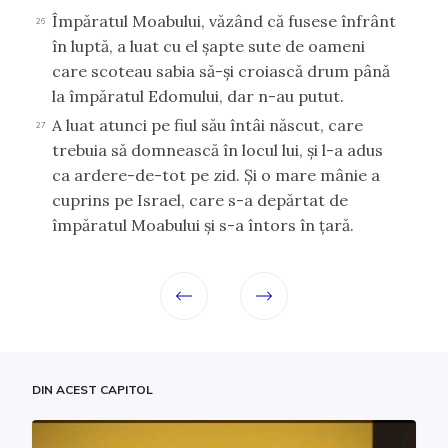
Împăratul Moabului, văzând că fusese înfrânt
26
în luptă, a luat cu el şapte sute de oameni
care scoteau sabia să-şi croiască drum până
la împăratul Edomului, dar n-au putut.
A luat atunci pe fiul său întâi născut, care
27
trebuia să domnească în locul lui, şi l-a adus
ca ardere-de-tot pe zid. Şi o mare mânie a
cuprins pe Israel, care s-a depărtat de
împăratul Moabului şi s-a întors în ţară.
DIN ACEST CAPITOL