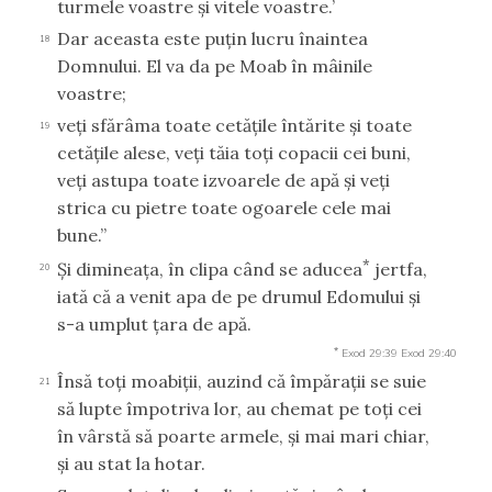
turmele voastre şi vitele voastre.’
Dar aceasta este puţin lucru înaintea
18
Domnului. El va da pe Moab în mâinile
voastre;
veţi sfărâma toate cetăţile întărite şi toate
19
cetăţile alese, veţi tăia toţi copacii cei buni,
veţi astupa toate izvoarele de apă şi veţi
strica cu pietre toate ogoarele cele mai
bune.”
*
Şi dimineaţa, în clipa când se aducea
jertfa,
20
iată că a venit apa de pe drumul Edomului şi
s-a umplut ţara de apă.
*
Exod 29:39
Exod 29:40
Însă toţi moabiţii, auzind că împăraţii se suie
21
să lupte împotriva lor, au chemat pe toţi cei
în vârstă să poarte armele, şi mai mari chiar,
şi au stat la hotar.