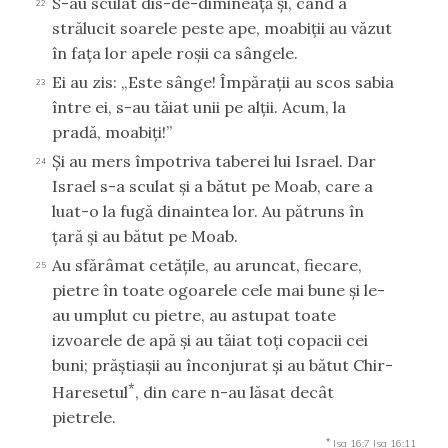
S-au sculat dis-de-dimineaţă şi, când a
22
strălucit soarele peste ape, moabiţii au văzut
în faţa lor apele roşii ca sângele.
Ei au zis: „Este sânge! Împăraţii au scos sabia
23
între ei, s-au tăiat unii pe alţii. Acum, la
pradă, moabiţi!”
Şi au mers împotriva taberei lui Israel. Dar
24
Israel s-a sculat şi a bătut pe Moab, care a
luat-o la fugă dinaintea lor. Au pătruns în
ţară şi au bătut pe Moab.
Au sfărâmat cetăţile, au aruncat, fiecare,
25
pietre în toate ogoarele cele mai bune şi le-
au umplut cu pietre, au astupat toate
izvoarele de apă şi au tăiat toţi copacii cei
buni; prăştiaşii au înconjurat şi au bătut Chir-
*
Haresetul
, din care n-au lăsat decât
pietrele.
*
Isa 16:7
Isa 16:11