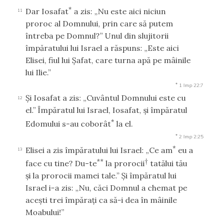
*
Dar Iosafat
a zis: „Nu este aici niciun
11
proroc al Domnului, prin care să putem
întreba pe Domnul?” Unul din slujitorii
împăratului lui Israel a răspuns: „Este aici
Elisei, fiul lui Şafat, care turna apă pe mâinile
lui Ilie.”
*
1 Imp 22:7
Şi Iosafat a zis: „Cuvântul Domnului este cu
12
el.” Împăratul lui Israel, Iosafat, şi împăratul
*
Edomului s-au coborât
la el.
*
2 Imp 2:25
*
Elisei a zis împăratului lui Israel: „Ce am
eu a
13
**
†
face cu tine? Du-te
la prorocii
tatălui tău
şi la prorocii mamei tale.” Şi împăratul lui
Israel i-a zis: „Nu, căci Domnul a chemat pe
aceşti trei împăraţi ca să-i dea în mâinile
Moabului!”