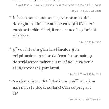
*
**
†
Isa 2:10
Osea 10:8
Luca 23:30
Apoc 6:16
Apoc 9:6
2 Tes 1:9
Isa 30:32
Hag 2:6
Hag 2:21
Evr 12:26
*
În
ziua aceea, oamenii îşi vor arunca idolii
20
de argint şi idolii de aur pe care şi-i făcuseră
ca să se închine la ei, îi vor arunca la şobolani
şi la lilieci
*
Isa 30:22
Isa 31:7
*
şi
vor intra în găurile stâncilor şi în
21
**
crăpăturile pietrelor de frica
Domnului şi
de strălucirea măreţiei Lui, când Se va scula
să îngrozească pământul.
*
**
Isa 2:19
Isa 2:10
Isa 2:19
*
**
Nu vă mai încredeţi
dar în om, în
ale cărui
22
nări nu este decât suflare! Căci ce preţ are
el?
*
**
Ps 146:3
Ier 17:5
Iov 27:3