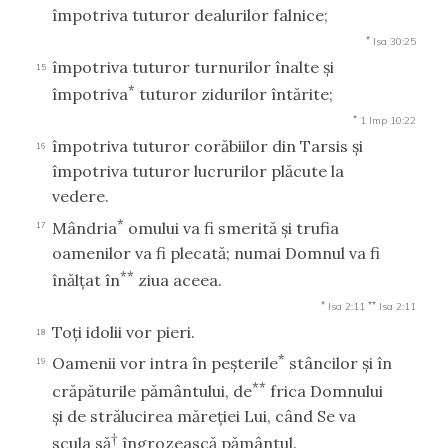
împotriva tuturor dealurilor falnice;
*
Isa 30:25
împotriva tuturor turnurilor înalte şi
15
*
împotriva
tuturor zidurilor întărite;
*
1 Imp 10:22
împotriva tuturor corăbiilor din Tarsis şi
16
împotriva tuturor lucrurilor plăcute la
vedere.
*
Mândria
omului va fi smerită şi trufia
17
oamenilor va fi plecată; numai Domnul va fi
**
înălţat în
ziua aceea.
*
**
Isa 2:11
Isa 2:11
Toţi idolii vor pieri.
18
*
Oamenii vor intra în peşterile
stâncilor şi în
19
**
crăpăturile pământului, de
frica Domnului
şi de strălucirea măreţiei Lui, când Se va
†
scula să
îngrozească pământul.