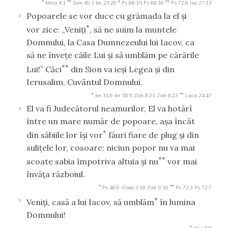
*
**
†
††
Mica 4:1
Gen 49:1
Ier 23:20
Ps 68:15
Ps 68:16
Ps 72:8
Isa 27:13
Popoarele se vor duce cu grămada la el şi
3
*
vor zice: „Veniţi
, să ne suim la muntele
Domnului, la Casa Dumnezeului lui Iacov, ca
să ne înveţe căile Lui şi să umblăm pe cărările
**
Lui!” Căci
din Sion va ieşi Legea şi din
Ierusalim, Cuvântul Domnului.
*
**
Ier 31:6
Ier 50:5
Zah 8:21
Zah 8:23
Luca 24:47
El va fi Judecătorul neamurilor, El va hotărî
4
între un mare număr de popoare, aşa încât
*
din săbiile lor îşi vor
făuri fiare de plug şi din
suliţele lor, cosoare: niciun popor nu va mai
**
scoate sabia împotriva altuia şi nu
vor mai
învăţa războiul.
*
**
Ps 46:9
Osea 2:18
Zah 9:10
Ps 72:3
Ps 72:7
*
Veniţi, casă a lui Iacov, să umblăm
în lumina
5
Domnului!
*