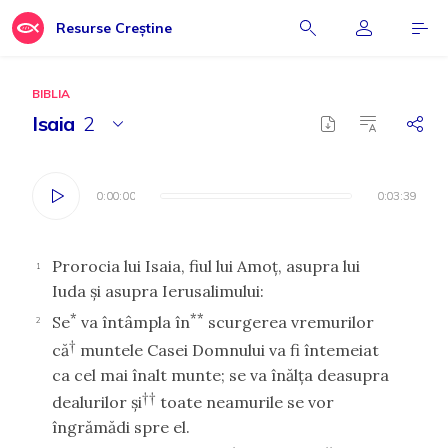
Resurse Creștine
BIBLIA
Isaia
2
0:00:00
0:00:00
0:03:39
0:03:39
Prorocia lui Isaia, fiul lui Amoţ, asupra lui
1
Iuda şi asupra Ierusalimului:
*
**
Se
va întâmpla în
scurgerea vremurilor
2
†
că
muntele Casei Domnului va fi întemeiat
ca cel mai înalt munte; se va înălţa deasupra
††
dealurilor şi
toate neamurile se vor
îngrămădi spre el.