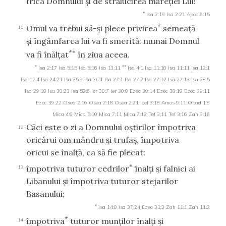
frica Domnului şi de strălucirea măreţiei Lui!
*
Isa 2:19
Isa 2:21
Apoc 6:15
*
Omul va trebui să-şi plece privirea
semeaţă
11
şi îngâmfarea lui va fi smerită: numai Domnul
**
va fi înălţat
în ziua aceea.
*
**
Isa 2:17
Isa 5:15
Isa 5:16
Isa 13:11
Isa 4:1
Isa 11:10
Isa 11:11
Isa 12:1
Isa 12:4
Isa 24:21
Isa 25:9
Isa 26:1
Isa 27:1
Isa 27:2
Isa 27:12
Isa 27:13
Isa 28:5
Isa 29:18
Isa 30:23
Isa 52:6
Ier 30:7
Ier 30:8
Ezec 38:14
Ezec 38:19
Ezec 39:11
Ezec 39:22
Osea 2:16
Osea 2:18
Osea 2:21
Ioel 3:18
Amos 9:11
Obad 1:8
Mica 4:6
Mica 5:10
Mica 7:11
Mica 7:12
Tef 3:11
Tef 3:16
Zah 9:16
Căci este o zi a Domnului oştirilor împotriva
12
oricărui om mândru şi trufaş, împotriva
oricui se înalţă, ca să fie plecat:
*
împotriva tuturor cedrilor
înalţi şi falnici ai
13
Libanului şi împotriva tuturor stejarilor
Basanului;
*
Isa 14:8
Isa 37:24
Ezec 31:3
Zah 11:1
Zah 11:2
*
împotriva
tuturor munţilor înalţi şi
14