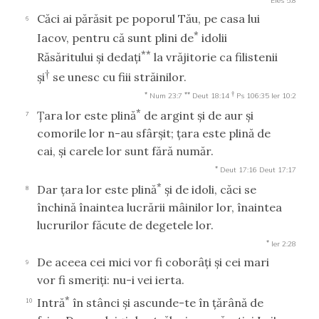
Efes 5:8
Căci ai părăsit pe poporul Tău, pe casa lui
6
*
Iacov, pentru că sunt plini de
idolii
**
Răsăritului şi dedaţi
la vrăjitorie ca filistenii
†
şi
se unesc cu fiii străinilor.
*
**
†
Num 23:7
Deut 18:14
Ps 106:35
Ier 10:2
*
Ţara lor este plină
de argint şi de aur şi
7
comorile lor n-au sfârşit; ţara este plină de
cai, şi carele lor sunt fără număr.
*
Deut 17:16
Deut 17:17
*
Dar ţara lor este plină
şi de idoli, căci se
8
închină înaintea lucrării mâinilor lor, înaintea
lucrurilor făcute de degetele lor.
*
Ier 2:28
De aceea cei mici vor fi coborâţi şi cei mari
9
vor fi smeriţi: nu-i vei ierta.
*
Intră
în stânci şi ascunde-te în ţărână de
10