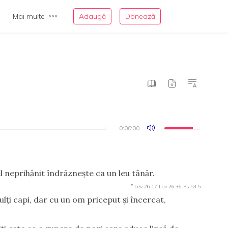
Mai multe
Adaugă
Donează
0:00:00
0:00:00
el neprihănit îndrăzneşte ca un leu tânăr.
*
Lev 26:17
Lev 26:36
Ps 53:5
lţi capi, dar cu un om priceput şi încercat,