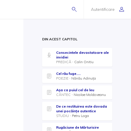
Autentificare
DIN ACEST CAPITOL
Consecintele devastatoare ale
invidiei
PREDICĂ
Calin Onitiu
Cel rău fuge.....
POEZIE
Nănău Adinuţa
Așa ca puiul cel de leu
CÂNTEC
Nicolae Moldoveanu
De ce restituirea este dovada
unei pocăințe autentice
STUDIU
Petru Loga
Rugăciune de Mărturisire