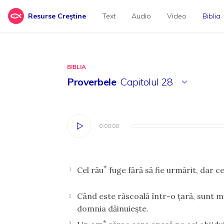
Resurse Creștine
Text
Audio
Video
Biblia
BIBLIA
Proverbele
Capitolul
28
0:00:00
0:00:00
*
Cel rău
fuge fără să fie urmărit, dar c
1
Când este răscoală într-o ţară, sunt mu
2
domnia dăinuieşte.
*
3