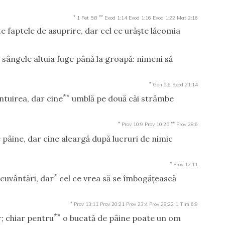
*
**
1 Pet 5:8
Exod 1:14
Exod 1:16
Exod 1:22
Mat 2:16
e faptele de asuprire, dar cel ce urăşte lăcomia
 sângele altuia fuge până la groapă: nimeni să
*
Gen 9:6
Exod 21:14
**
tuirea, dar cine
umblă pe două căi strâmbe
*
**
Prov 10:9
Prov 10:25
Prov 28:6
 pâine, dar cine aleargă după lucruri de nimic
*
Prov 12:11
*
cuvântări, dar
cel ce vrea să se îmbogăţească
*
Prov 13:11
Prov 20:21
Prov 23:4
Prov 28:22
1 Tim 6:9
**
r; chiar pentru
o bucată de pâine poate un om