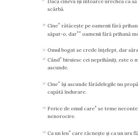
Dacă cineva îşi întoarce urechea ca să 
9
scârbă.
*
Cine
rătăceşte pe oamenii fără prihan
10
**
săpat-o, dar
oamenii fără prihană mo
Omul bogat se crede înţelept, dar săra
11
*
Când
biruiesc cei neprihăniţi, este o m
12
ascunde.
*
Cine
îşi ascunde fărădelegile nu propăş
13
capătă îndurare.
*
Ferice de omul care
se teme neconten
14
nenorocire.
*
Ca un leu
care răcneşte şi ca un urs f
15