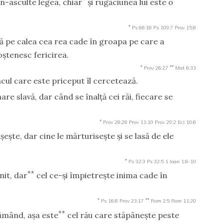
n-asculte legea, chiar
şi rugăciunea lui este o
*
Ps 66:18
Ps 109:7
Prov 15:8
ă pe calea cea rea cade în groapa pe care a
ştenesc fericirea.
*
**
Prov 26:27
Mat 6:33
cul care este priceput îl cercetează.
are slavă, dar când se înalţă cei răi, fiecare se
*
Prov 28:28
Prov 11:10
Prov 29:2
Ecl 10:6
eşte, dar cine le mărturiseşte şi se lasă de ele
*
Ps 32:3
Ps 32:5
1 Ioan 1:8-10
**
it, dar
cel ce-şi împietreşte inima cade în
*
**
Ps 16:8
Prov 23:17
Rom 2:5
Rom 11:20
**
lămând, aşa este
cel rău care stăpâneşte peste