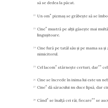
să se dedea la păcat.
*
Un om
pizmaş se grăbeşte să se îmbogă
22
*
Cine
mustră pe alţii găseşte mai mult
23
linguşitoare.
Cine fură pe tatăl său şi pe mama sa şi
24
nimicitorul.
*
**
Cel lacom
stârneşte certuri, dar
cel
25
Cine se încrede în inima lui este un ne
26
*
Cine
dă săracului nu duce lipsă, dar c
27
*
**
Când
se înalţă cei răi, fiecare
se ascu
28