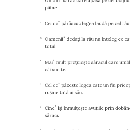
Un om
sărac care apasă pe cei obijdui
pâine.
*
Cei ce
părăsesc legea laudă pe cel rău
4
*
Oamenii
dedaţi la rău nu înţeleg ce es
5
totul.
*
Mai
mult preţuieşte săracul care umbl
6
căi sucite.
*
Cel ce
păzeşte legea este un fiu pricep
7
ruşine tatălui său.
*
Cine
îşi înmulţeşte avuţiile prin dobâ
8
săraci.