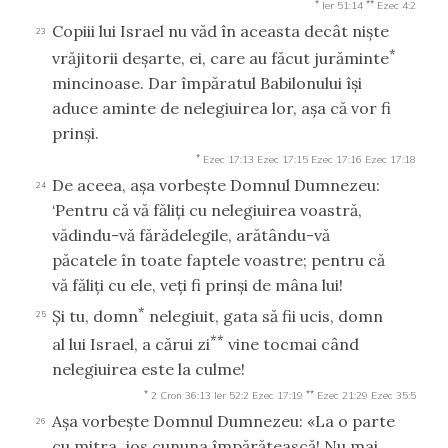
*
**
Ier 51:14
Ezec 4:2
Copiii lui Israel nu văd în aceasta decât nişte
23
*
vrăjitorii deşarte, ei, care au făcut jurăminte
mincinoase. Dar împăratul Babilonului îşi
aduce aminte de nelegiuirea lor, aşa că vor fi
prinşi.
*
Ezec 17:13
Ezec 17:15
Ezec 17:16
Ezec 17:18
De aceea, aşa vorbeşte Domnul Dumnezeu:
24
‘Pentru că vă făliţi cu nelegiuirea voastră,
vădindu-vă fărădelegile, arătându-vă
păcatele în toate faptele voastre; pentru că
vă făliţi cu ele, veţi fi prinşi de mâna lui!
*
Şi tu, domn
nelegiuit, gata să fii ucis, domn
25
**
al lui Israel, a cărui zi
vine tocmai când
nelegiuirea este la culme!
*
**
2 Cron 36:13
Ier 52:2
Ezec 17:19
Ezec 21:29
Ezec 35:5
Aşa vorbeşte Domnul Dumnezeu: «La o parte
26
cu mitra, jos cununa împărătească! Nu mai