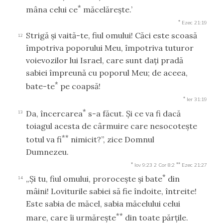
*
mâna celui ce
măcelăreşte.’
*
Ezec 21:19
Strigă şi vaită-te, fiul omului! Căci este scoasă
12
împotriva poporului Meu, împotriva tuturor
voievozilor lui Israel, care sunt daţi pradă
sabiei împreună cu poporul Meu; de aceea,
*
bate-te
pe coapsă!
*
Ier 31:19
*
Da, încercarea
s-a făcut. Şi ce va fi dacă
13
toiagul acesta de cârmuire care nesocoteşte
**
totul va fi
nimicit?”, zice Domnul
Dumnezeu.
*
**
Iov 9:23
2 Cor 8:2
Ezec 21:27
*
„Şi tu, fiul omului, proroceşte şi bate
din
14
mâini! Loviturile sabiei să fie îndoite, întreite!
Este sabia de măcel, sabia măcelului celui
**
mare, care îi urmăreşte
din toate părţile.