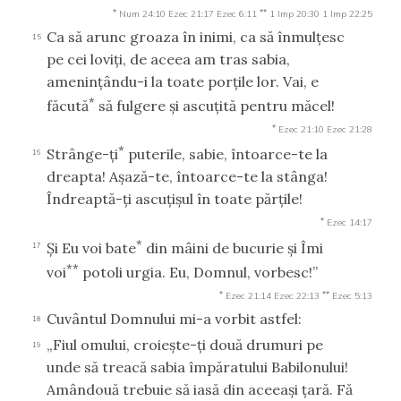
*
**
Num 24:10
Ezec 21:17
Ezec 6:11
1 Imp 20:30
1 Imp 22:25
Ca să arunc groaza în inimi, ca să înmulţesc
15
pe cei loviţi, de aceea am tras sabia,
ameninţându-i la toate porţile lor. Vai, e
*
făcută
să fulgere şi ascuţită pentru măcel!
*
Ezec 21:10
Ezec 21:28
*
Strânge-ţi
puterile, sabie, întoarce-te la
16
dreapta! Aşază-te, întoarce-te la stânga!
Îndreaptă-ţi ascuţişul în toate părţile!
*
Ezec 14:17
*
Şi Eu voi bate
din mâini de bucurie şi Îmi
17
**
voi
potoli urgia. Eu, Domnul, vorbesc!”
*
**
Ezec 21:14
Ezec 22:13
Ezec 5:13
Cuvântul Domnului mi-a vorbit astfel:
18
„Fiul omului, croieşte-ţi două drumuri pe
19
unde să treacă sabia împăratului Babilonului!
Amândouă trebuie să iasă din aceeaşi ţară. Fă