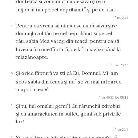
din teacă şi voi nimici cu desăvârşire în
*
mijlocul tău pe cel neprihănit
şi pe cel rău.
*
Iov 9:22
Pentru că vreau să nimicesc cu desăvârşire
4
din mijlocul tău pe cel neprihănit şi pe cel
rău, sabia Mea va ieşi din teacă, pentru ca să
*
lovească orice făptură, de la
miazăzi până la
miazănoapte.
*
Ezec 20:47
Şi orice făptură va şti că Eu, Domnul, Mi-am
5
*
scos sabia din teacă şi nu
se va mai întoarce
înapoi în ea.»’
*
Isa 45:23
Isa 55:11
*
Şi tu, fiul omului, gemi
! Cu rărunchii zdrobiţi
6
şi cu amărăciunea în suflet, gemi sub privirile
lor!
*
Isa 22:4
Şi, dacă te vor întreba: ‘Pentru ce gemi?’, să
7