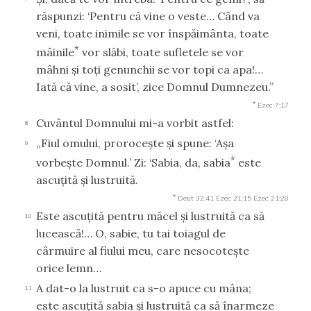
răspunzi: ‘Pentru că vine o veste… Când va
veni, toate inimile se vor înspăimânta, toate
*
mâinile
vor slăbi, toate sufletele se vor
mâhni şi toţi genunchii se vor topi ca apa!…
Iată că vine, a sosit’, zice Domnul Dumnezeu.”
*
Ezec 7:17
Cuvântul Domnului mi-a vorbit astfel:
8
„Fiul omului, proroceşte şi spune: ‘Aşa
9
*
vorbeşte Domnul.’ Zi: ‘Sabia, da, sabia
este
ascuţită şi lustruită.
*
Deut 32:41
Ezec 21:15
Ezec 21:28
Este ascuţită pentru măcel şi lustruită ca să
10
lucească!… O, sabie, tu tai toiagul de
cârmuire al fiului meu, care nesocoteşte
orice lemn…
A dat-o la lustruit ca s-o apuce cu mâna;
11
este ascuţită sabia şi lustruită ca să înarmeze