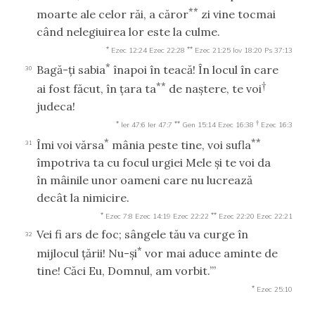
**
moarte ale celor răi, a căror
zi vine tocmai
când nelegiuirea lor este la culme.
*
**
Ezec 12:24
Ezec 22:28
Ezec 21:25
Iov 18:20
Ps 37:13
*
Bagă-ţi sabia
înapoi în teacă! În locul în care
30
**
†
ai fost făcut, în ţara ta
de naştere, te voi
judeca!
*
**
†
Ier 47:6
Ier 47:7
Gen 15:14
Ezec 16:38
Ezec 16:3
*
**
Îmi voi vărsa
mânia peste tine, voi sufla
31
împotriva ta cu focul urgiei Mele şi te voi da
în mâinile unor oameni care nu lucrează
decât la nimicire.
*
**
Ezec 7:8
Ezec 14:19
Ezec 22:22
Ezec 22:20
Ezec 22:21
Vei fi ars de foc; sângele tău va curge în
32
*
mijlocul ţării! Nu-şi
vor mai aduce aminte de
tine! Căci Eu, Domnul, am vorbit.’”
*
Ezec 25:10