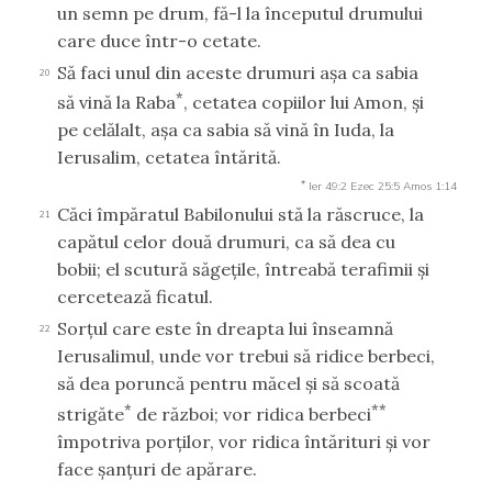
un semn pe drum, fă-l la începutul drumului
care duce într-o cetate.
Să faci unul din aceste drumuri aşa ca sabia
20
*
să vină la Raba
, cetatea copiilor lui Amon, şi
pe celălalt, aşa ca sabia să vină în Iuda, la
Ierusalim, cetatea întărită.
*
Ier 49:2
Ezec 25:5
Amos 1:14
Căci împăratul Babilonului stă la răscruce, la
21
capătul celor două drumuri, ca să dea cu
bobii; el scutură săgeţile, întreabă terafimii şi
cercetează ficatul.
Sorţul care este în dreapta lui înseamnă
22
Ierusalimul, unde vor trebui să ridice berbeci,
să dea poruncă pentru măcel şi să scoată
*
**
strigăte
de război; vor ridica berbeci
împotriva porţilor, vor ridica întărituri şi vor
face şanţuri de apărare.