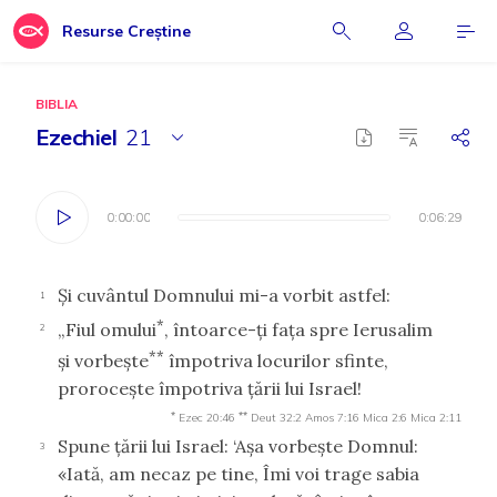
Resurse Creștine
BIBLIA
Ezechiel
21
0:00:00
0:00:00
0:06:29
0:06:29
Şi cuvântul Domnului mi-a vorbit astfel:
1
*
„Fiul omului
, întoarce-ţi faţa spre Ierusalim
2
**
şi vorbeşte
împotriva locurilor sfinte,
proroceşte împotriva ţării lui Israel!
*
**
Ezec 20:46
Deut 32:2
Amos 7:16
Mica 2:6
Mica 2:11
Spune ţării lui Israel: ‘Aşa vorbeşte Domnul:
3
«Iată, am necaz pe tine, Îmi voi trage sabia