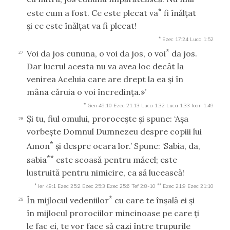
*
este cum a fost. Ce este plecat va
fi înălţat
şi ce este înălţat va fi plecat!
*
Ezec 17:24
Luca 1:52
*
Voi da jos cununa, o voi da jos, o voi
da jos.
27
Dar lucrul acesta nu va avea loc decât la
venirea Aceluia care are drept la ea şi în
mâna căruia o voi încredinţa.»’
*
Gen 49:10
Ezec 21:13
Luca 1:32
Luca 1:33
Ioan 1:49
Şi tu, fiul omului, proroceşte şi spune: ‘Aşa
28
vorbeşte Domnul Dumnezeu despre copiii lui
*
Amon
şi despre ocara lor.’ Spune: ‘Sabia, da,
**
sabia
este scoasă pentru măcel; este
lustruită pentru nimicire, ca să lucească!
*
**
Ier 49:1
Ezec 25:2
Ezec 25:3
Ezec 25:6
Tef 2:8-10
Ezec 21:9
Ezec 21:10
*
În mijlocul vedeniilor
cu care te înşală ei şi
29
în mijlocul prorociilor mincinoase pe care ţi
le fac ei, te vor face să cazi între trupurile