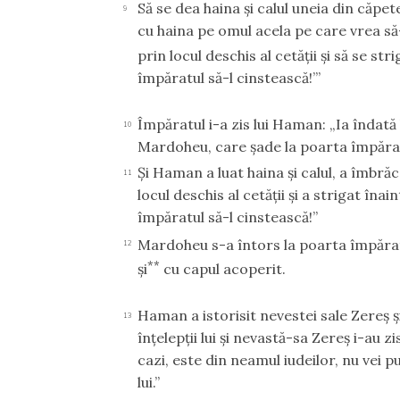
Să se dea haina şi calul uneia din căpe
9
cu haina pe omul acela pe care vrea să-
prin locul deschis al cetăţii şi să se stri
împăratul să-l cinstească!’”
Împăratul i-a zis lui Haman: „Ia îndată ha
10
Mardoheu, care şade la poarta împăratu
Şi Haman a luat haina şi calul, a îmbră
11
locul deschis al cetăţii şi a strigat îna
împăratul să-l cinstească!”
Mardoheu s-a întors la poarta împărat
12
**
şi
cu capul acoperit.
Haman a istorisit nevestei sale Zereş şi
13
înţelepţii lui şi nevastă-sa Zereş i-au 
cazi, este din neamul iudeilor, nu vei p
lui.”