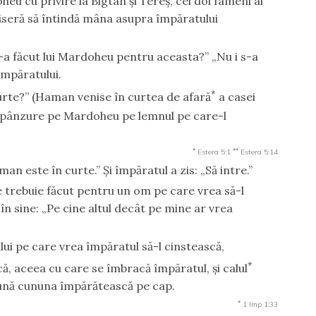
eu cu privire la Bigtan şi Tereş, cei doi fameni ai
voiseră să întindă mâna asupra împăratului
 s-a făcut lui Mardoheu pentru aceasta?” „Nu i s-a
împăratului.
*
curte?” (Haman venise în curtea de afară
a casei
spânzure pe Mardoheu pe lemnul pe care-l
*
**
Estera 5:1
Estera 5:14
man este în curte.” Şi împăratul a zis: „Să intre.”
Ce trebuie făcut pentru un om pe care vrea să-l
n sine: „Pe cine altul decât pe mine ar vrea
ui pe care vrea împăratul să-l cinstească,
*
ă, aceea cu care se îmbracă împăratul, şi calul
 pună cununa împărătească pe cap.
*
1 Imp 1:33