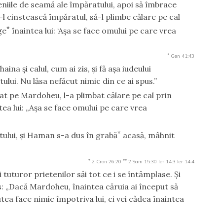
teniile de seamă ale împăratului, apoi să îmbrace
l cinstească împăratul, să-l plimbe călare pe cal
*
ge
înaintea lui: ‘Aşa se face omului pe care vrea
*
Gen 41:43
ina şi calul, cum ai zis, şi fă aşa iudeului
lui. Nu lăsa nefăcut nimic din ce ai spus.”
cat pe Mardoheu, l-a plimbat călare pe cal prin
intea lui: „Aşa se face omului pe care vrea
*
ului, şi Haman s-a dus în grabă
acasă, mâhnit
*
**
2 Cron 26:20
2 Sam 15:30
Ier 14:3
Ier 14:4
 tuturor prietenilor săi tot ce i se întâmplase. Şi
zis: „Dacă Mardoheu, înaintea căruia ai început să
utea face nimic împotriva lui, ci vei cădea înaintea