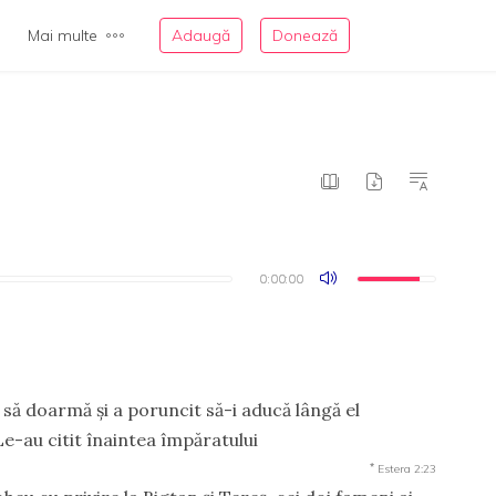
Mai multe
Adaugă
Donează
0:00:00
0:00:00
să doarmă şi a poruncit să-i aducă lângă el
e-au citit înaintea împăratului
*
Estera 2:23