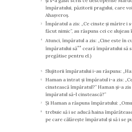
şi s-a găsit scris ce descoperise Mardoh
2
împăratului, păzitorii pragului, care 
Ahaşveroş.
Împăratul a zis: „Ce cinste şi mărire i
3
făcut nimic”, au răspuns cei ce slujeau 
Atunci, împăratul a zis: „Cine este în 
4
**
împăratului să
ceară împăratului să 
pregătise pentru el.)
Slujitorii împăratului i-au răspuns: „Ha
5
Haman a intrat şi împăratul i-a zis: „
6
cinstească împăratul?” Haman şi-a zis î
împăratul să-l cinstească?”
Şi Haman a răspuns împăratului: „Omul
7
trebuie să i se aducă haina împărăteasc
8
pe care călăreşte împăratul şi să i se