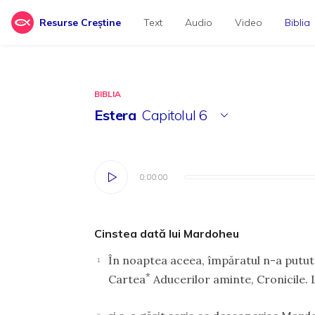
Resurse Creștine
Text
Audio
Video
Biblia
BIBLIA
Estera
Capitolul
6
0:00:00
0:00:00
Cinstea dată lui Mardoheu
În noaptea aceea, împăratul n-a putut 
1
*
Cartea
Aducerilor aminte, Cronicile. L