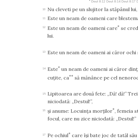
*
Deut 8:12
Deut 8:14
Deut 8:17
D
Nu cleveti pe un slujitor la stăpânul lui
10
Este un neam de oameni care blestemă
11
*
Este un neam de oameni care
se crede
12
lui.
Este un neam de oameni ai căror ochi 
13
*
Este
un neam de oameni ai căror dinţi 
14
**
cuţite, ca
să mănânce pe cel nenorocit
Lipitoarea are două fete: „Dă! dă!” Trei
15
niciodată: „Destul!”,
*
şi anume: Locuinţa morţilor
, femeia s
16
focul, care nu zice niciodată: „Destul!”
*
Pe ochiul
care îşi bate joc de tatăl să
17