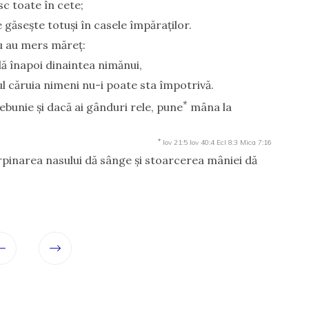
sc toate în cete;
e găseşte totuşi în casele împăraţilor.
ru au mers măreţ:
 dă înapoi dinaintea nimănui,
tul căruia nimeni nu-i poate sta împotrivă.
*
bunie şi dacă ai gânduri rele, pune
mâna la
*
Iov 21:5
Iov 40:4
Ecl 8:3
Mica 7:16
rpinarea nasului dă sânge şi stoarcerea mâniei dă