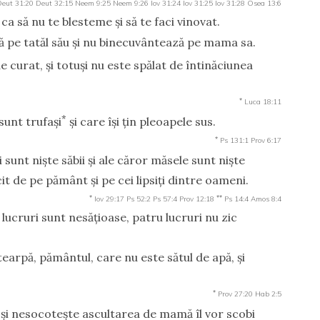
eut 31:20
Deut 32:15
Neem 9:25
Neem 9:26
Iov 31:24
Iov 31:25
Iov 31:28
Osea 13:6
, ca să nu te blesteme şi să te faci vinovat.
 pe tatăl său şi nu binecuvântează pe mama sa.
 curat, şi totuşi nu este spălat de întinăciunea
*
Luca 18:11
*
sunt trufaşi
şi care îşi ţin pleoapele sus.
*
Ps 131:1
Prov 6:17
sunt nişte săbii şi ale căror măsele sunt nişte
 de pe pământ şi pe cei lipsiţi dintre oameni.
*
**
Iov 29:17
Ps 52:2
Ps 57:4
Prov 12:18
Ps 14:4
Amos 8:4
 lucruri sunt nesăţioase, patru lucruri nu zic
tearpă, pământul, care nu este sătul de apă, şi
*
Prov 27:20
Hab 2:5
u şi nesocoteşte ascultarea de mamă îl vor scobi