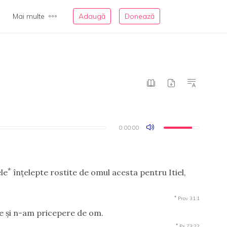
Mai multe
Adaugă
Donează
0:00:00
0:00:00
*
ele
înţelepte rostite de omul acesta pentru Itiel,
*
Prov 31:1
ne şi n-am pricepere de om.
*
Ps 73:22