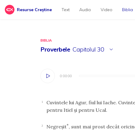
Resurse Creștine
Text
Audio
Video
Biblia
BIBLIA
Proverbele
Capitolul
30
0:00:00
0:00:00
Cuvintele lui Agur, fiul lui Iache. Cuvint
1
pentru Itiel şi pentru Ucal.
*
Negreşit
, sunt mai prost decât orici
2