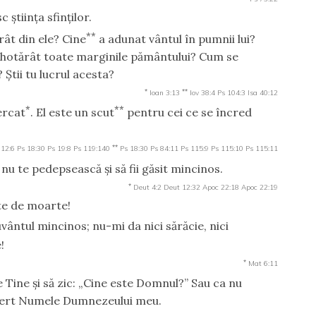
ştiinţa sfinţilor.
**
rât din ele? Cine
a adunat vântul în pumnii lui?
 a hotărât toate marginile pământului? Cum se
 Ştii tu lucrul acesta?
*
**
Ioan 3:13
Iov 38:4
Ps 104:3
Isa 40:12
*
**
ercat
. El este un scut
pentru cei ce se încred
**
 12:6
Ps 18:30
Ps 19:8
Ps 119:140
Ps 18:30
Ps 84:11
Ps 115:9
Ps 115:10
Ps 115:11
 nu te pedepsească şi să fii găsit mincinos.
*
Deut 4:2
Deut 12:32
Apoc 22:18
Apoc 22:19
nte de moarte!
vântul mincinos; nu-mi da nici sărăcie, nici
!
*
Mat 6:11
 Tine şi să zic: „Cine este Domnul?” Sau ca nu
 deşert Numele Dumnezeului meu.