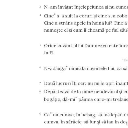
N-am învăţat înţelepciunea şi nu cunosc 
3
*
Cine
s-a suit la ceruri şi cine s-a cobo
4
Cine a strâns apele în haina lui? Cine
numeşte el şi cum îl cheamă pe fiul său?
Orice cuvânt al lui Dumnezeu este înc
5
în El.
*
Ps
*
N-adăuga
nimic la cuvintele Lui, ca să
6
Două lucruri Îţi cer: nu mi le opri înai
7
Depărtează de la mine neadevărul şi cu
8
*
bogăţie, dă-mi
pâinea care-mi trebuie
*
Ca
nu cumva, în belşug, să mă lepăd de
9
cumva, în sărăcie, să fur şi să iau în