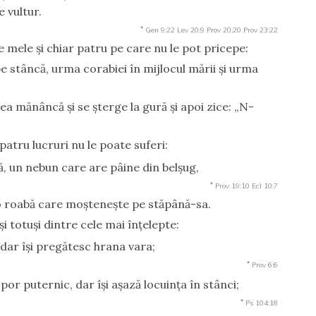
e vultur.
*
Gen 9:22
Lev 20:9
Prov 20:20
Prov 23:22
e mele şi chiar patru pe care nu le pot pricepe:
e stâncă, urma corabiei în mijlocul mării şi urma
 ea mănâncă şi se şterge la gură şi apoi zice: „N-
 patru lucruri nu le poate suferi:
, un nebun care are pâine din belşug,
*
Prov 19:10
Ecl 10:7
 o roabă care moşteneşte pe stăpână-sa.
i totuşi dintre cele mai înţelepte:
 dar îşi pregătesc hrana vara;
*
Prov 6:6
r puternic, dar îşi aşază locuinţa în stânci;
*
Ps 104:18