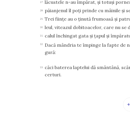
lăcustele n-au împărat, şi totuşi porne
27
păianjenul îl poţi prinde cu mâinile şi s
28
Trei fiinţe au o ţinută frumoasă şi pat
29
leul, viteazul dobitoacelor, care nu se
30
calul închingat gata şi ţapul şi împăra
31
Dacă mândria te împinge la fapte de ne
32
gură:
căci baterea laptelui dă smântână, scă
33
certuri.