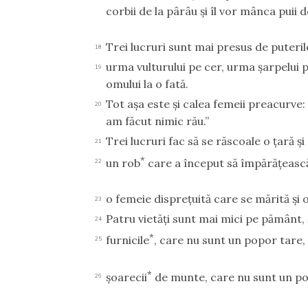
corbii de la pârâu şi îl vor mânca puii d
Trei lucruri sunt mai presus de puteril
18
urma vulturului pe cer, urma şarpelui p
19
omului la o fată.
Tot aşa este şi calea femeii preacurve:
20
am făcut nimic rău.”
Trei lucruri fac să se răscoale o ţară şi
21
*
un rob
care a început să împărăţească
22
o femeie dispreţuită care se mărită şi
23
Patru vietăţi sunt mai mici pe pământ, ş
24
*
furnicile
, care nu sunt un popor tare,
25
*
şoarecii
de munte, care nu sunt un popo
26