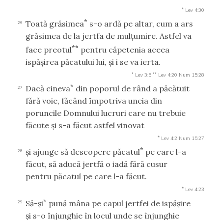
*
Lev 4:30
*
Toată grăsimea
s-o ardă pe altar, cum a ars
26
grăsimea de la jertfa de mulţumire. Astfel va
**
face preotul
pentru căpetenia aceea
ispăşirea păcatului lui, şi i se va ierta.
*
**
Lev 3:5
Lev 4:20
Num 15:28
*
Dacă cineva
din poporul de rând a păcătuit
27
fără voie, făcând împotriva uneia din
poruncile Domnului lucruri care nu trebuie
făcute şi s-a făcut astfel vinovat
*
Lev 4:2
Num 15:27
*
şi ajunge să descopere păcatul
pe care l-a
28
făcut, să aducă jertfă o iadă fără cusur
pentru păcatul pe care l-a făcut.
*
Lev 4:23
*
Să-şi
pună mâna pe capul jertfei de ispăşire
29
şi s-o înjunghie în locul unde se înjunghie