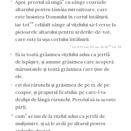
*
Apoi, preotul să ungă
cu sânge coarnele
7
altarului pentru tămâia mirositoare, care
este înaintea Domnului în cortul întâlnirii,
**
iar tot
celălalt sânge al viţelului să-l verse la
picioarele altarului pentru arderile-de-tot,
care este la uşa cortului întâlnirii.
*
**
Lev 8:15
Lev 9:9
Lev 16:18
Lev 5:9
Să ia toată grăsimea viţelului adus ca jertfă
8
de ispăşire, şi anume grăsimea care acoperă
măruntaiele şi toată grăsimea care ţine de
ele,
cei doi rărunchi şi grăsimea de pe ei, de pe
9
coapse, şi prapurul ficatului, pe care-l va
dezlipi de lângă rărunchi. Preotul să ia aceste
părţi,
*
cum
se iau de la viţelul adus ca jertfă de
10
mulţumire, şi să le ardă pe altarul pentru
arderile-de-tot.