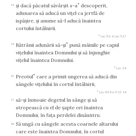
*
şi dacă păcatul săvârşit s-a
descoperit,
14
adunarea să aducă un viţel ca jertfă de
ispăşire, şi anume să-l aducă înaintea
cortului întâlnirii.
*
Lev 5:2-4
Lev 5:17
*
Bătrânii adunării să-şi
pună mâinile pe capul
15
viţelului înaintea Domnului şi să înjunghie
viţelul înaintea Domnului.
*
Lev 1:4
*
Preotul
care a primit ungerea să aducă din
16
sângele viţelului în cortul întâlnirii,
*
Lev 4:5
Evr 9:12-14
să-şi înmoaie degetul în sânge şi să
17
stropească cu el de şapte ori înaintea
Domnului, în faţa perdelei dinăuntru.
Să ungă cu sângele acesta coarnele altarului
18
care este înaintea Domnului, în cortul