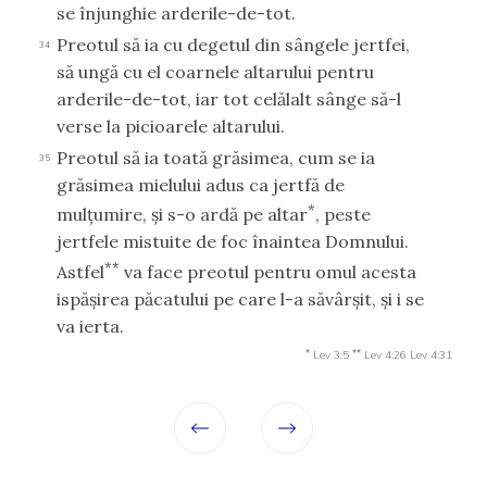
se înjunghie arderile-de-tot.
Preotul să ia cu degetul din sângele jertfei,
34
să ungă cu el coarnele altarului pentru
arderile-de-tot, iar tot celălalt sânge să-l
verse la picioarele altarului.
Preotul să ia toată grăsimea, cum se ia
35
grăsimea mielului adus ca jertfă de
*
mulţumire, şi s-o ardă pe altar
, peste
jertfele mistuite de foc înaintea Domnului.
**
Astfel
va face preotul pentru omul acesta
ispăşirea păcatului pe care l-a săvârşit, şi i se
va ierta.
*
**
Lev 3:5
Lev 4:26
Lev 4:31