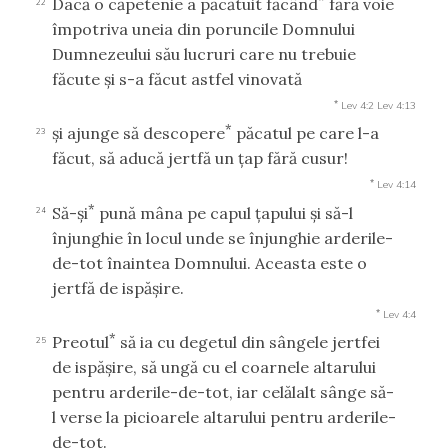
Dacă o căpetenie a păcătuit făcând
fără voie
22
împotriva uneia din poruncile Domnului
Dumnezeului său lucruri care nu trebuie
făcute şi s-a făcut astfel vinovată
*
Lev 4:2
Lev 4:13
*
şi ajunge să descopere
păcatul pe care l-a
23
făcut, să aducă jertfă un ţap fără cusur!
*
Lev 4:14
*
Să-şi
pună mâna pe capul ţapului şi să-l
24
înjunghie în locul unde se înjunghie arderile-
de-tot înaintea Domnului. Aceasta este o
jertfă de ispăşire.
*
Lev 4:4
*
Preotul
să ia cu degetul din sângele jertfei
25
de ispăşire, să ungă cu el coarnele altarului
pentru arderile-de-tot, iar celălalt sânge să-
l verse la picioarele altarului pentru arderile-
de-tot.