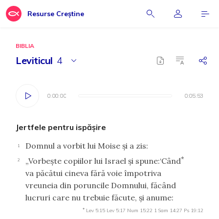
Resurse Creștine
BIBLIA
Leviticul
4
0:00:00
0:00:00
0:05:53
0:05:53
Jertfele pentru ispăşire
Domnul a vorbit lui Moise şi a zis:
1
*
„Vorbeşte copiilor lui Israel şi spune:‘Când
2
va păcătui cineva fără voie împotriva
vreuneia din poruncile Domnului, făcând
lucruri care nu trebuie făcute, şi anume:
*
Lev 5:15
Lev 5:17
Num 15:22
1 Sam 14:27
Ps 19:12