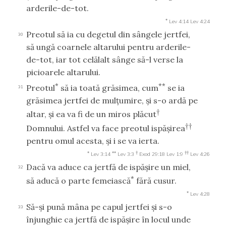
arderile-de-tot.
*
Lev 4:14
Lev 4:24
Preotul să ia cu degetul din sângele jertfei,
30
să ungă coarnele altarului pentru arderile-
de-tot, iar tot celălalt sânge să-l verse la
picioarele altarului.
*
**
Preotul
să ia toată grăsimea, cum
se ia
31
grăsimea jertfei de mulţumire, şi s-o ardă pe
†
altar, şi ea va fi de un miros plăcut
††
Domnului. Astfel va face preotul ispăşirea
pentru omul acesta, şi i se va ierta.
*
**
†
††
Lev 3:14
Lev 3:3
Exod 29:18
Lev 1:9
Lev 4:26
Dacă va aduce ca jertfă de ispăşire un miel,
32
*
să aducă o parte femeiască
fără cusur.
*
Lev 4:28
Să-şi pună mâna pe capul jertfei şi s-o
33
înjunghie ca jertfă de ispăşire în locul unde