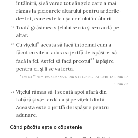
întâlnirii, şi să verse tot sângele care a mai
rămas la picioarele altarului pentru arderile-
de-tot, care este la uşa cortului întâlnirii.
Toată grăsimea viţelului s-o ia şi s-o ardă pe
19
altar.
*
Cu viţelul
acesta să facă întocmai cum a
20
făcut cu viţelul adus ca jertfă de ispăşire; să
**
facă la fel. Astfel să facă preotul
ispăşire
pentru ei, şi li se va ierta.
*
**
Lev 4:3
Num 15:25
Dan 9:24
Rom 5:11
Evr 2:17
Evr 10:10-12
1 Ioan 1:7
1 Ioan 2:2
Viţelul rămas să-l scoată apoi afară din
21
tabără şi să-l ardă ca şi pe viţelul dintâi.
Aceasta este o jertfă de ispăşire pentru
adunare.
Când păcătuieşte o căpetenie
*