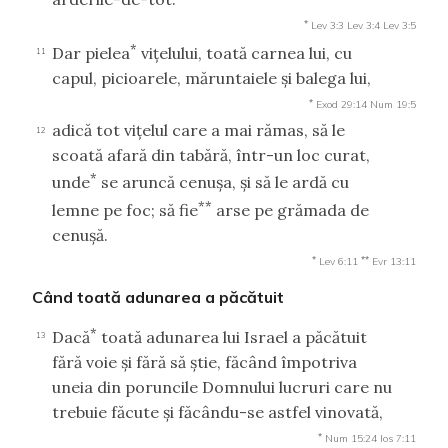
*
Lev 3:3
Lev 3:4
Lev 3:5
*
Dar pielea
viţelului, toată carnea lui, cu
11
capul, picioarele, măruntaiele şi balega lui,
*
Exod 29:14
Num 19:5
adică tot viţelul care a mai rămas, să le
12
scoată afară din tabără, într-un loc curat,
*
unde
se aruncă cenuşa, şi să le ardă cu
**
lemne pe foc; să fie
arse pe grămada de
cenuşă.
*
**
Lev 6:11
Evr 13:11
Când toată adunarea a păcătuit
*
Dacă
toată adunarea lui Israel a păcătuit
13
fără voie şi fără să ştie, făcând împotriva
uneia din poruncile Domnului lucruri care nu
trebuie făcute şi făcându-se astfel vinovată,
*
Num 15:24
Ios 7:11