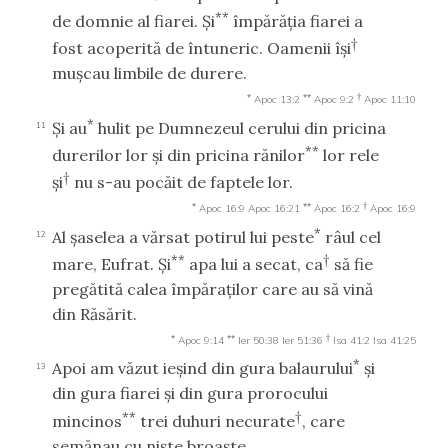
**
de domnie al fiarei. Şi
împărăţia fiarei a
†
fost acoperită de întuneric. Oamenii îşi
muşcau limbile de durere.
*
**
†
Apoc 13:2
Apoc 9:2
Apoc 11:10
*
Şi au
hulit pe Dumnezeul cerului din pricina
11
**
durerilor lor şi din pricina rănilor
lor rele
†
şi
nu s-au pocăit de faptele lor.
*
**
†
Apoc 16:9
Apoc 16:21
Apoc 16:2
Apoc 16:9
*
Al şaselea a vărsat potirul lui peste
râul cel
12
**
†
mare, Eufrat. Şi
apa lui a secat, ca
să fie
pregătită calea împăraţilor care au să vină
din Răsărit.
*
**
†
Apoc 9:14
Ier 50:38
Ier 51:36
Isa 41:2
Isa 41:25
*
Apoi am văzut ieşind din gura balaurului
şi
13
din gura fiarei şi din gura prorocului
**
†
mincinos
trei duhuri necurate
, care
semănau cu nişte broaşte.