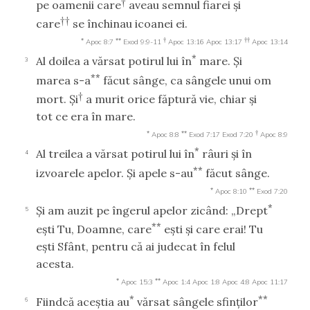
†
pe oamenii care
aveau semnul fiarei şi
††
care
se închinau icoanei ei.
*
**
†
††
Apoc 8:7
Exod 9:9-11
Apoc 13:16
Apoc 13:17
Apoc 13:14
*
Al doilea a vărsat potirul lui în
mare. Şi
3
**
marea s-a
făcut sânge, ca sângele unui om
†
mort. Şi
a murit orice făptură vie, chiar şi
tot ce era în mare.
*
**
†
Apoc 8:8
Exod 7:17
Exod 7:20
Apoc 8:9
*
Al treilea a vărsat potirul lui în
râuri şi în
4
**
izvoarele apelor. Şi apele s-au
făcut sânge.
*
**
Apoc 8:10
Exod 7:20
*
Şi am auzit pe îngerul apelor zicând: „Drept
5
**
eşti Tu, Doamne, care
eşti şi care erai! Tu
eşti Sfânt, pentru că ai judecat în felul
acesta.
*
**
Apoc 15:3
Apoc 1:4
Apoc 1:8
Apoc 4:8
Apoc 11:17
*
**
Fiindcă aceştia au
vărsat sângele sfinţilor
6