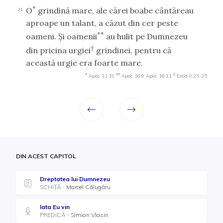
*
O
grindină mare, ale cărei boabe cântăreau
21
aproape un talant, a căzut din cer peste
**
oameni. Şi oamenii
au hulit pe Dumnezeu
†
din pricina urgiei
grindinei, pentru că
această urgie era foarte mare.
*
**
†
Apoc 11:19
Apoc 16:9
Apoc 16:11
Exod 9:23-25
DIN ACEST CAPITOL
Dreptatea lui Dumnezeu
SCHIȚĂ
Marcel Călugăru
Iata Eu vin
PREDICĂ
Simion Vlasin