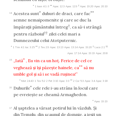
*
**
†
1 Ioan 4:1-3
Apoc 12:3
Apoc 12:9
Apoc 19:20
Apoc 20:10
*
**
Acestea sunt
duhuri de draci, care fac
14
semne nemaipomenite şi care se duc la
†
împăraţii pământului întreg
, ca să-i strângă
††
pentru războiul
zilei celei mari a
Dumnezeului celui Atotputernic.
*
**
†
††
1 Tim 4:1
Iac 3:15
2 Tes 2:9
Apoc 13:13
Apoc 13:14
Apoc 19:20
Luca 2:1
Apoc 17:14
Apoc 19:19
Apoc 20:8
*
„Iată
, Eu vin ca un hoţ. Ferice de cel ce
15
**
veghează şi îşi păzeşte hainele, ca
să nu
umble gol şi să i se vadă ruşinea!”
*
**
Mat 24:43
1 Tes 5:2
2 Pet 3:10
Apoc 3:3
2 Cor 5:3
Apoc 3:4
Apoc 3:18
*
Duhurile
cele rele i-au strâns în locul care
16
pe evreieşte se cheamă Armaghedon.
*
Apoc 19:19
Al şaptelea a vărsat potirul lui în văzduh. Şi
17
din Templu, din scaunul de domnie, a ieşit un