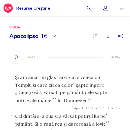
Resurse Creștine
BIBLIA
Apocalipsa
16
0:00:00
0:00:00
0:04:07
0:04:07
Şi am auzit un glas tare, care venea din
1
*
Templu şi care zicea celor
şapte îngeri:
„Duceţi-vă şi vărsaţi pe pământ cele şapte
**
potire ale mâniei
lui Dumnezeu!”
*
**
Apoc 15:1
Apoc 14:10
Apoc 15:7
*
Cel dintâi s-a dus şi a vărsat potirul lui pe
2
**
pământ. Şi o rană rea şi dureroasă a lovit