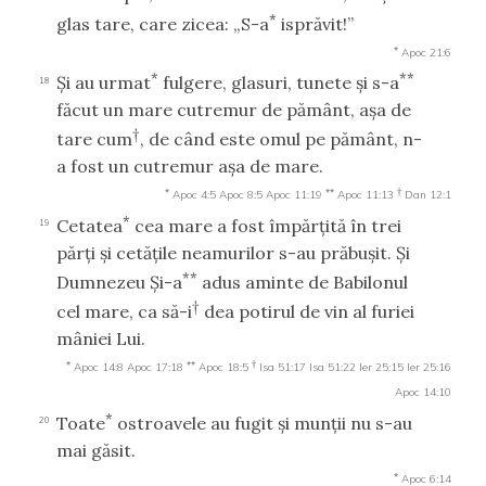
*
glas tare, care zicea: „S-a
isprăvit!”
*
Apoc 21:6
*
**
Şi au urmat
fulgere, glasuri, tunete şi s-a
18
făcut un mare cutremur de pământ, aşa de
†
tare cum
, de când este omul pe pământ, n-
a fost un cutremur aşa de mare.
*
**
†
Apoc 4:5
Apoc 8:5
Apoc 11:19
Apoc 11:13
Dan 12:1
*
Cetatea
cea mare a fost împărţită în trei
19
părţi şi cetăţile neamurilor s-au prăbuşit. Şi
**
Dumnezeu Şi-a
adus aminte de Babilonul
†
cel mare, ca să-i
dea potirul de vin al furiei
mâniei Lui.
*
**
†
Apoc 14:8
Apoc 17:18
Apoc 18:5
Isa 51:17
Isa 51:22
Ier 25:15
Ier 25:16
Apoc 14:10
*
Toate
ostroavele au fugit şi munţii nu s-au
20
mai găsit.
*
Apoc 6:14