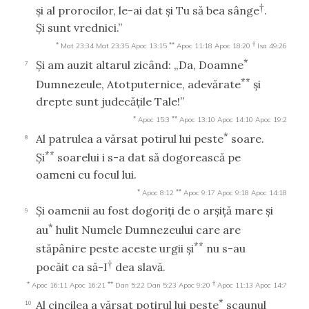
†
şi al prorocilor, le-ai dat şi Tu să bea sânge
.
Şi sunt vrednici.”
*
**
†
Mat 23:34
Mat 23:35
Apoc 13:15
Apoc 11:18
Apoc 18:20
Isa 49:26
*
Şi am auzit altarul zicând: „Da, Doamne
7
**
Dumnezeule, Atotputernice, adevărate
şi
drepte sunt judecăţile Tale!”
*
**
Apoc 15:3
Apoc 13:10
Apoc 14:10
Apoc 19:2
*
Al patrulea a vărsat potirul lui peste
soare.
8
**
Şi
soarelui i s-a dat să dogorească pe
oameni cu focul lui.
*
**
Apoc 8:12
Apoc 9:17
Apoc 9:18
Apoc 14:18
Şi oamenii au fost dogoriţi de o arşiţă mare şi
9
*
au
hulit Numele Dumnezeului care are
**
stăpânire peste aceste urgii şi
nu s-au
†
pocăit ca să-I
dea slavă.
*
**
†
Apoc 16:11
Apoc 16:21
Dan 5:22
Dan 5:23
Apoc 9:20
Apoc 11:13
Apoc 14:7
*
Al cincilea a vărsat potirul lui peste
scaunul
10