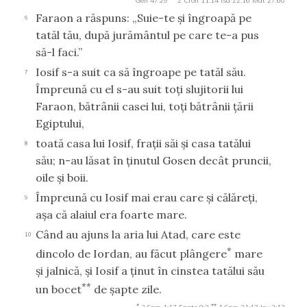
Gen 47:29
2 Cron 11:14
Isa 22:16
Mat 27:60
Faraon a răspuns: „Suie-te şi îngroapă pe
6
tatăl tău, după jurământul pe care te-a pus
să-l faci.”
Iosif s-a suit ca să îngroape pe tatăl său.
7
Împreună cu el s-au suit toţi slujitorii lui
Faraon, bătrânii casei lui, toţi bătrânii ţării
Egiptului,
toată casa lui Iosif, fraţii săi şi casa tatălui
8
său; n-au lăsat în ţinutul Gosen decât pruncii,
oile şi boii.
Împreună cu Iosif mai erau care şi călăreţi,
9
aşa că alaiul era foarte mare.
Când au ajuns la aria lui Atad, care este
10
*
dincolo de Iordan, au făcut plângere
mare
şi jalnică, şi Iosif a ţinut în cinstea tatălui său
**
un bocet
de şapte zile.
*
**