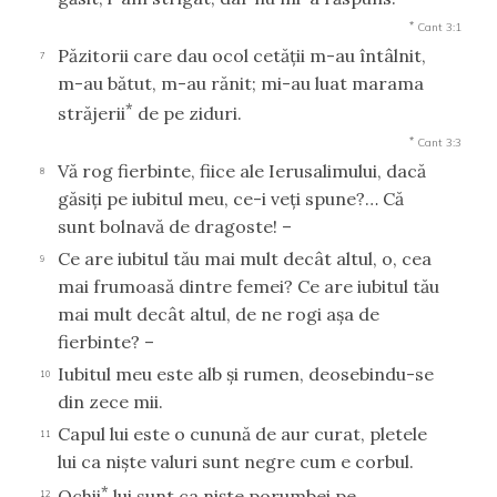
*
Cant 3:1
Păzitorii care dau ocol cetăţii m-au întâlnit,
7
m-au bătut, m-au rănit; mi-au luat marama
*
străjerii
de pe ziduri.
*
Cant 3:3
Vă rog fierbinte, fiice ale Ierusalimului, dacă
8
găsiţi pe iubitul meu, ce-i veţi spune?… Că
sunt bolnavă de dragoste! –
Ce are iubitul tău mai mult decât altul, o, cea
9
mai frumoasă dintre femei? Ce are iubitul tău
mai mult decât altul, de ne rogi aşa de
fierbinte? –
Iubitul meu este alb şi rumen, deosebindu-se
10
din zece mii.
Capul lui este o cunună de aur curat, pletele
11
lui ca nişte valuri sunt negre cum e corbul.
*
Ochii
lui sunt ca nişte porumbei pe
12