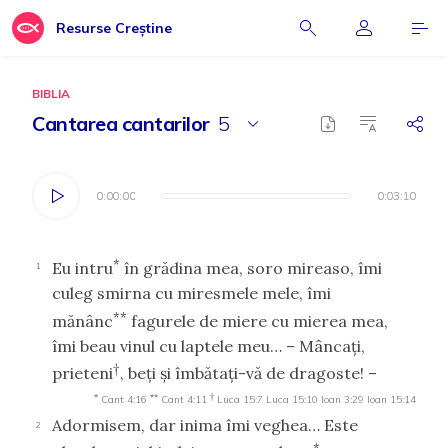
Resurse Creștine
BIBLIA
Cantarea cantarilor
5
0:00:00
0:00:00
0:03:10
0:03:10
*
Eu intru
în grădina mea, soro mireaso, îmi
1
culeg smirna cu miresmele mele, îmi
**
mănânc
fagurele de miere cu mierea mea,
îmi beau vinul cu laptele meu… – Mâncaţi,
†
prieteni
, beţi şi îmbătaţi-vă de dragoste! –
*
**
†
Cant 4:16
Cant 4:11
Luca 15:7
Luca 15:10
Ioan 3:29
Ioan 15:14
Adormisem, dar inima îmi veghea… Este
2
*