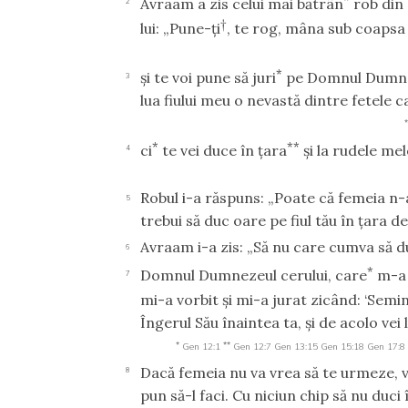
Avraam a zis celui mai bătrân
rob din 
2
†
lui: „Pune-ţi
, te rog, mâna sub coaps
*
şi te voi pune să juri
pe Domnul Dumnez
3
lua fiului meu o nevastă dintre fetele c
*
*
**
ci
te vei duce în ţara
şi la rudele mel
4
Robul i-a răspuns: „Poate că femeia n-
5
trebui să duc oare pe fiul tău în ţara de
Avraam i-a zis: „Să nu care cumva să du
6
*
Domnul Dumnezeul cerului, care
m-a 
7
mi-a vorbit şi mi-a jurat zicând: ‘Semin
Îngerul Său înaintea ta, şi de acolo vei 
*
**
Gen 12:1
Gen 12:7
Gen 13:15
Gen 15:18
Gen 17:8
Dacă femeia nu va vrea să te urmeze, v
8
pun să-l faci. Cu niciun chip să nu duci 