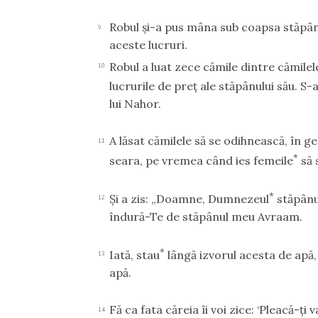
Robul şi-a pus mâna sub coapsa stăpânu
9
aceste lucruri.
Robul a luat zece cămile dintre cămilel
10
lucrurile de preţ ale stăpânului său. S
lui Nahor.
A lăsat cămilele să se odihnească, în g
11
*
seara, pe vremea când ies femeile
să 
*
Şi a zis: „Doamne, Dumnezeul
stăpânu
12
îndură-Te de stăpânul meu Avraam.
*
Iată, stau
lângă izvorul acesta de apă, 
13
apă.
Fă ca fata căreia îi voi zice: ‘Pleacă-ţi
14