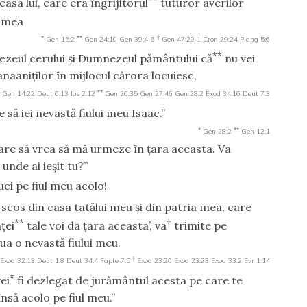
casa lui, care era îngrijitorul
tuturor averilor
a mea
*
**
†
Gen 15:2
Gen 24:10
Gen 39:4-6
Gen 47:29
1 Cron 29:24
Plang 5:6
**
eul cerului şi Dumnezeul pământului că
nu vei
anaaniţilor în mijlocul cărora locuiesc,
**
Gen 14:22
Deut 6:13
Ios 2:12
Gen 26:35
Gen 27:46
Gen 28:2
Exod 34:16
Deut 7:3
e să iei nevastă fiului meu Isaac.”
*
**
Gen 28:2
Gen 12:1
are să vrea să mă urmeze în ţara aceasta. Va
 unde ai ieşit tu?”
ci pe fiul meu acolo!
scos din casa tatălui meu şi din patria mea, care
**
†
ţei
tale voi da ţara aceasta’, va
trimite pe
lua o nevastă fiului meu.
†
Exod 32:13
Deut 1:8
Deut 34:4
Fapte 7:5
Exod 23:20
Exod 23:23
Exod 33:2
Evr 1:14
*
ei
fi dezlegat de jurământul acesta pe care te
însă acolo pe fiul meu.”