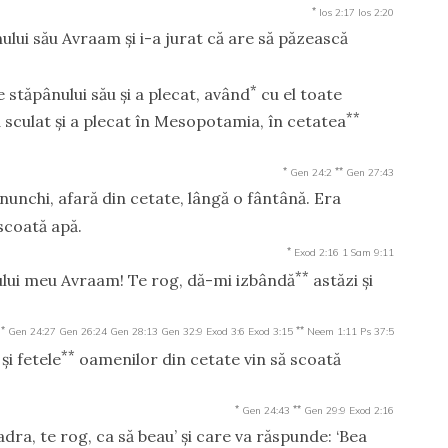
*
Ios 2:17
Ios 2:20
lui său Avraam şi i-a jurat că are să păzească
*
e stăpânului său şi a plecat, având
cu el toate
**
-a sculat şi a plecat în Mesopotamia, în cetatea
*
**
Gen 24:2
Gen 27:43
enunchi, afară din cetate, lângă o fântână. Era
scoată apă.
*
Exod 2:16
1 Sam 9:11
**
lui meu Avraam! Te rog, dă-mi izbândă
astăzi şi
*
**
Gen 24:27
Gen 26:24
Gen 28:13
Gen 32:9
Exod 3:6
Exod 3:15
Neem 1:11
Ps 37:5
**
şi fetele
oamenilor din cetate vin să scoată
*
**
Gen 24:43
Gen 29:9
Exod 2:16
 vadra, te rog, ca să beau’ şi care va răspunde: ‘Bea