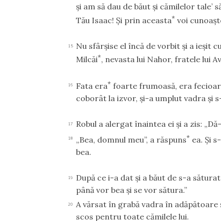
şi am să dau de băut şi cămilelor tale’ 
*
Tău Isaac! Şi prin aceasta
voi cunoaşt
Nu sfârşise el încă de vorbit şi a ieşit 
15
*
Milcăi
, nevasta lui Nahor, fratele lui 
*
Fata era
foarte frumoasă, era fecioară
16
coborât la izvor, şi-a umplut vadra şi s-
Robul a alergat înaintea ei şi a zis: „Dă
17
*
„Bea, domnul meu”, a răspuns
ea. Şi s
18
bea.
După ce i-a dat şi a băut de s-a săturat
19
până vor bea şi se vor sătura.”
A vărsat în grabă vadra în adăpătoare şi
20
scos pentru toate cămilele lui.