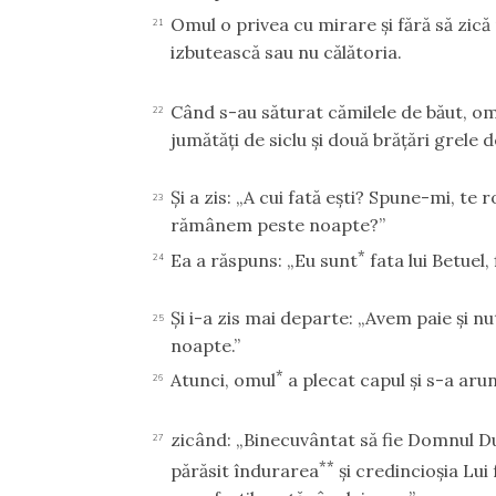
Omul o privea cu mirare şi fără să zic
21
izbutească sau nu călătoria.
Când s-au săturat cămilele de băut, omu
22
jumătăţi de siclu şi două brăţări grele d
Şi a zis: „A cui fată eşti? Spune-mi, te 
23
rămânem peste noapte?”
*
Ea a răspuns: „Eu sunt
fata lui Betuel, f
24
Şi i-a zis mai departe: „Avem paie şi nu
25
noapte.”
*
Atunci, omul
a plecat capul şi s-a aru
26
zicând: „Binecuvântat să fie Domnul 
27
**
părăsit îndurarea
şi credincioşia Lu