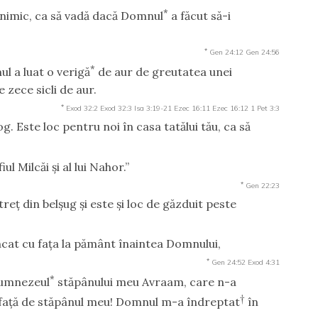
*
ă nimic, ca să vadă dacă Domnul
a făcut să-i
*
Gen 24:12
Gen 24:56
*
l a luat o verigă
de aur de greutatea unei
e zece sicli de aur.
*
Exod 32:2
Exod 32:3
Isa 3:19-21
Ezec 16:11
Ezec 16:12
1 Pet 3:3
rog. Este loc pentru noi în casa tatălui tău, ca să
iul Milcăi şi al lui Nahor.”
*
Gen 22:23
treţ din belşug şi este şi loc de găzduit peste
ncat cu faţa la pământ înaintea Domnului,
*
Gen 24:52
Exod 4:31
*
Dumnezeul
stăpânului meu Avraam, care n-a
†
i faţă de stăpânul meu! Domnul m-a îndreptat
în