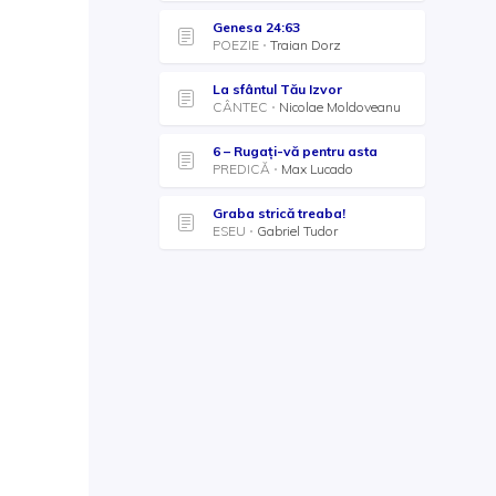
Genesa 24:63
POEZIE
Traian Dorz
La sfântul Tău Izvor
CÂNTEC
Nicolae Moldoveanu
6 – Rugați-vă pentru asta
PREDICĂ
Max Lucado
Graba strică treaba!
ESEU
Gabriel Tudor