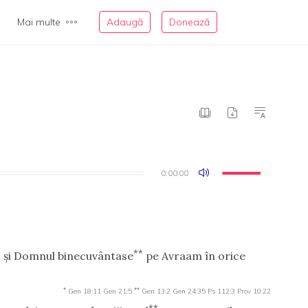
Mai multe
Adaugă
Donează
0:00:00
0:00:00
**
ă, şi Domnul binecuvântase
pe Avraam în orice
*
**
Gen 18:11
Gen 21:5
Gen 13:2
Gen 24:35
Ps 112:3
Prov 10:22
**