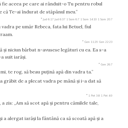
să fie aceea pe care ai rânduit-o Tu pentru robul
e că Te-ai îndurat de stăpânul meu.”
*
Jud 6:17
Jud 6:37
1 Sam 6:7
1 Sam 14:10
1 Sam 20:7
cu vadra pe umăr Rebeca, fata lui Betuel, fiul
Avraam.
*
Gen 11:29
Gen 22:23
 şi niciun bărbat n-avusese legături cu ea. Ea s-a
a suit iarăşi.
*
Gen 26:7
-mi, te rog, să beau puţină apă din vadra ta.”
-a grăbit de a plecat vadra pe mână şi i-a dat să
*
1 Pet 3:8
1 Pet 4:9
, a zis: „Am să scot apă şi pentru cămilele tale,
 a alergat iarăşi la fântână ca să scoată apă şi a