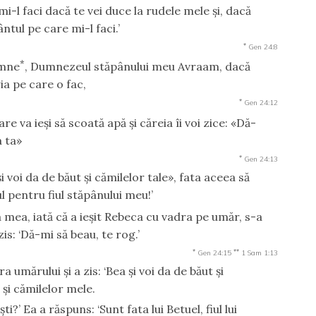
i-l faci dacă te vei duce la rudele mele şi, dacă
ntul pe care mi-l faci.’
*
Gen 24:8
*
amne
, Dumnezeul stăpânului meu Avraam, dacă
ia pe care o fac,
*
Gen 24:12
are va ieşi să scoată apă şi căreia îi voi zice: «Dă-
a ta»
*
Gen 24:13
i voi da de băut şi cămilelor tale», fata aceea să
 pentru fiul stăpânului meu!’
 mea, iată că a ieşit Rebeca cu vadra pe umăr, s-a
is: ‘Dă-mi să beau, te rog.’
*
**
Gen 24:15
1 Sam 1:13
 umărului şi a zis: ‘Bea şi voi da de băut şi
 şi cămilelor mele.
ti?’ Ea a răspuns: ‘Sunt fata lui Betuel, fiul lui