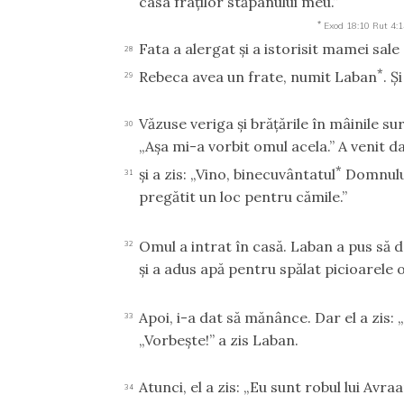
casa fraţilor stăpânului meu.”
*
Exod 18:10
Rut 4:1
Fata a alergat şi a istorisit mamei sal
28
*
Rebeca avea un frate, numit Laban
. Ş
29
Văzuse veriga şi brăţările în mâinile s
30
„Aşa mi-a vorbit omul acela.” A venit da
*
şi a zis: „Vino, binecuvântatul
Domnului
31
pregătit un loc pentru cămile.”
Omul a intrat în casă. Laban a pus să 
32
şi a adus apă pentru spălat picioarele 
Apoi, i-a dat să mănânce. Dar el a zis
33
„Vorbeşte!” a zis Laban.
Atunci, el a zis: „Eu sunt robul lui Avra
34