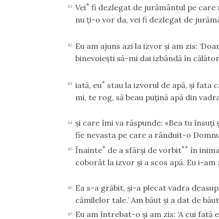
*
Vei
fi dezlegat de jurământul pe care m
41
nu ţi-o vor da, vei fi dezlegat de jurămâ
Eu am ajuns azi la izvor şi am zis: ‘Do
42
binevoieşti să-mi dai izbândă în călător
*
iată, eu
stau la izvorul de apă, şi fata c
43
mi, te rog, să beau puţină apă din vadr
şi care îmi va răspunde: «Bea tu însuţi ş
44
fie nevasta pe care a rânduit-o Domnul
*
**
Înainte
de a sfârşi de vorbit
în inima
45
coborât la izvor şi a scos apă. Eu i-am z
Ea s-a grăbit, şi-a plecat vadra deasupra
46
cămilelor tale.’ Am băut şi a dat de băut
Eu am întrebat-o şi am zis: ‘A cui fată eş
47