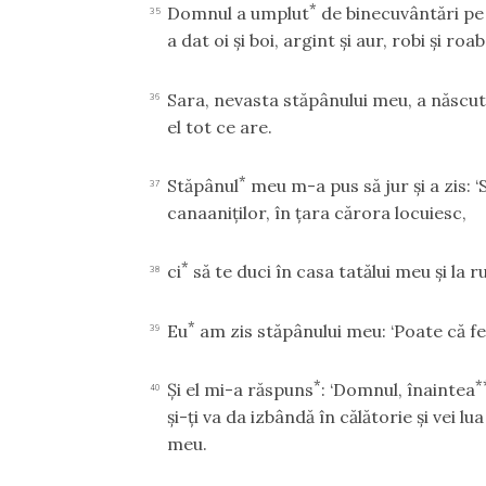
*
Domnul a umplut
de binecuvântări pe 
35
a dat oi şi boi, argint şi aur, robi şi roa
Sara, nevasta stăpânului meu, a născu
36
el tot ce are.
*
Stăpânul
meu m-a pus să jur şi a zis: ‘
37
canaaniţilor, în ţara cărora locuiesc,
*
ci
să te duci în casa tatălui meu şi la r
38
*
Eu
am zis stăpânului meu: ‘Poate că f
39
*
*
Şi el mi-a răspuns
: ‘Domnul, înaintea
40
şi-ţi va da izbândă în călătorie şi vei lu
meu.