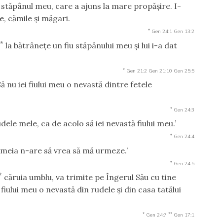
stăpânul meu, care a ajuns la mare propăşire. I-
be, cămile şi măgari.
*
Gen 24:1
Gen 13:2
*
t
la bătrâneţe un fiu stăpânului meu şi lui i-a dat
*
Gen 21:2
Gen 21:10
Gen 25:5
Să nu iei fiului meu o nevastă dintre fetele
*
Gen 24:3
udele mele, ca de acolo să iei nevastă fiului meu.’
*
Gen 24:4
emeia n-are să vrea să mă urmeze.’
*
Gen 24:5
*
căruia umblu, va trimite pe Îngerul Său cu tine
a fiului meu o nevastă din rudele şi din casa tatălui
*
**
Gen 24:7
Gen 17:1