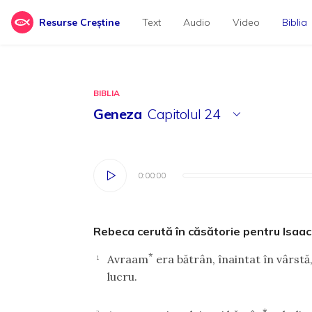
Resurse Creștine
Text
Audio
Video
Biblia
BIBLIA
Geneza
Capitolul
24
0:00:00
0:00:00
Rebeca cerută în căsătorie pentru Isaac
*
Avraam
era bătrân, înaintat în vârst
1
lucru.
*