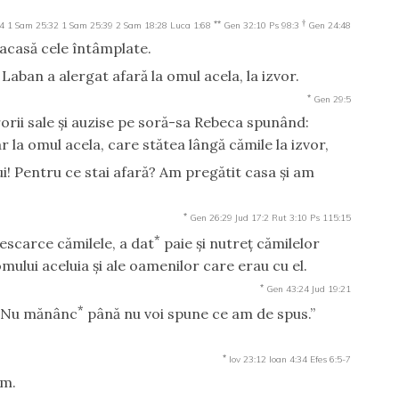
**
†
4
1 Sam 25:32
1 Sam 25:39
2 Sam 18:28
Luca 1:68
Gen 32:10
Ps 98:3
Gen 24:48
e acasă cele întâmplate.
i Laban a alergat afară la omul acela, la izvor.
*
Gen 29:5
urorii sale şi auzise pe soră-sa Rebeca spunând:
r la omul acela, care stătea lângă cămile la izvor,
! Pentru ce stai afară? Am pregătit casa şi am
*
Gen 26:29
Jud 17:2
Rut 3:10
Ps 115:15
*
descarce cămilele, a dat
paie şi nutreţ cămilelor
omului aceluia şi ale oamenilor care erau cu el.
*
Gen 43:24
Jud 19:21
*
: „Nu mănânc
până nu voi spune ce am de spus.”
*
Iov 23:12
Ioan 4:34
Efes 6:5-7
am.