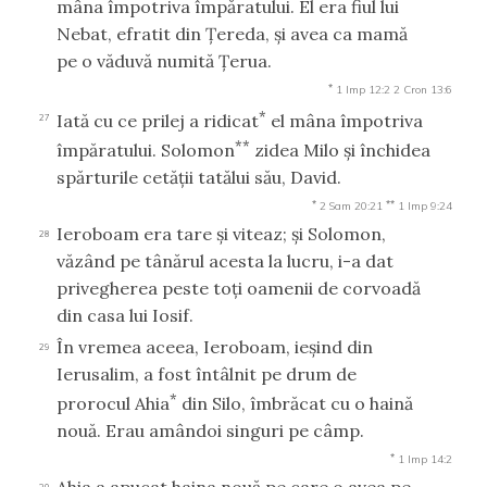
mâna împotriva împăratului. El era fiul lui
Nebat, efratit din Ţereda, şi avea ca mamă
pe o văduvă numită Ţerua.
*
1 Imp 12:2
2 Cron 13:6
*
Iată cu ce prilej a ridicat
el mâna împotriva
27
**
împăratului. Solomon
zidea Milo şi închidea
spărturile cetăţii tatălui său, David.
*
**
2 Sam 20:21
1 Imp 9:24
Ieroboam era tare şi viteaz; şi Solomon,
28
văzând pe tânărul acesta la lucru, i-a dat
privegherea peste toţi oamenii de corvoadă
din casa lui Iosif.
În vremea aceea, Ieroboam, ieşind din
29
Ierusalim, a fost întâlnit pe drum de
*
prorocul Ahia
din Silo, îmbrăcat cu o haină
nouă. Erau amândoi singuri pe câmp.
*
1 Imp 14:2