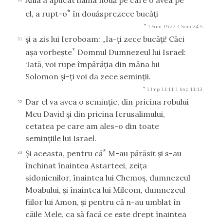
Ahia a apucat haina nouă pe care o avea pe
30
*
el, a rupt-o
în douăsprezece bucăţi
*
1 Sam 15:27
1 Sam 24:5
şi a zis lui Ieroboam: „Ia-ţi zece bucăţi! Căci
31
*
aşa vorbeşte
Domnul Dumnezeul lui Israel:
‘Iată, voi rupe împărăţia din mâna lui
Solomon şi-ţi voi da zece seminţii.
*
1 Imp 11:11
1 Imp 11:13
Dar el va avea o seminţie, din pricina robului
32
Meu David şi din pricina Ierusalimului,
cetatea pe care am ales-o din toate
seminţiile lui Israel.
*
Şi aceasta, pentru că
M-au părăsit şi s-au
33
închinat înaintea Astarteei, zeiţa
sidonienilor, înaintea lui Chemoş, dumnezeul
Moabului, şi înaintea lui Milcom, dumnezeul
fiilor lui Amon, şi pentru că n-au umblat în
căile Mele, ca să facă ce este drept înaintea