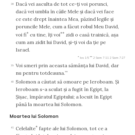
Dacă vei asculta de tot ce-ţi voi porunci,
38
dacă vei umbla în căile Mele şi dacă vei face
ce este drept înaintea Mea, păzind legile şi
poruncile Mele, cum a făcut robul Meu David,
*
**
voi fi
cu tine, îţi voi
zidi o casă trainică, aşa
cum am zidit lui David, şi-ţi voi da ţie pe
Israel.
*
**
Ios 1:5
2 Sam 7:11
2 Sam 7:27
Voi smeri prin aceasta sămânţa lui David, dar
39
nu pentru totdeauna.’”
Solomon a căutat să omoare pe Ieroboam. Şi
40
Ieroboam s-a sculat şi a fugit în Egipt, la
Şişac, împăratul Egiptului; a locuit în Egipt
până la moartea lui Solomon.
Moartea lui Solomon
*
Celelalte
fapte ale lui Solomon, tot ce a
41