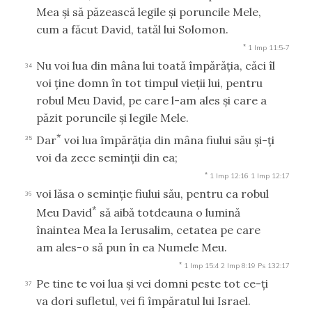
Mea şi să păzească legile şi poruncile Mele,
cum a făcut David, tatăl lui Solomon.
*
1 Imp 11:5-7
Nu voi lua din mâna lui toată împărăţia, căci îl
34
voi ţine domn în tot timpul vieţii lui, pentru
robul Meu David, pe care l-am ales şi care a
păzit poruncile şi legile Mele.
*
Dar
voi lua împărăţia din mâna fiului său şi-ţi
35
voi da zece seminţii din ea;
*
1 Imp 12:16
1 Imp 12:17
voi lăsa o seminţie fiului său, pentru ca robul
36
*
Meu David
să aibă totdeauna o lumină
înaintea Mea la Ierusalim, cetatea pe care
am ales-o să pun în ea Numele Meu.
*
1 Imp 15:4
2 Imp 8:19
Ps 132:17
Pe tine te voi lua şi vei domni peste tot ce-ţi
37
va dori sufletul, vei fi împăratul lui Israel.