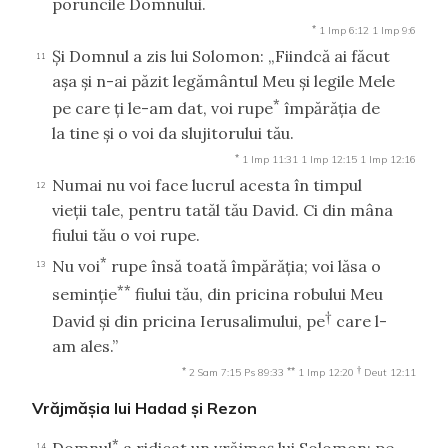
poruncile Domnului.
*
1 Imp 6:12
1 Imp 9:6
Şi Domnul a zis lui Solomon: „Fiindcă ai făcut
11
aşa şi n-ai păzit legământul Meu şi legile Mele
*
pe care ţi le-am dat, voi rupe
împărăţia de
la tine şi o voi da slujitorului tău.
*
1 Imp 11:31
1 Imp 12:15
1 Imp 12:16
Numai nu voi face lucrul acesta în timpul
12
vieţii tale, pentru tatăl tău David. Ci din mâna
fiului tău o voi rupe.
*
Nu voi
rupe însă toată împărăţia; voi lăsa o
13
**
seminţie
fiului tău, din pricina robului Meu
†
David şi din pricina Ierusalimului, pe
care l-
am ales.”
*
**
†
2 Sam 7:15
Ps 89:33
1 Imp 12:20
Deut 12:11
Vrăjmăşia lui Hadad şi Rezon
*
14