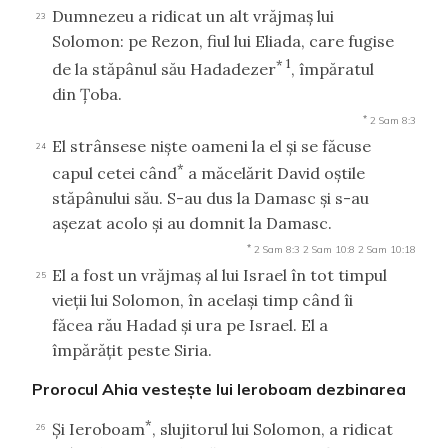
Dumnezeu a ridicat un alt vrăjmaş lui
23
Solomon: pe Rezon, fiul lui Eliada, care fugise
*
1
de la stăpânul său Hadadezer
, împăratul
din Ţoba.
*
2 Sam 8:3
El strânsese nişte oameni la el şi se făcuse
24
*
capul cetei când
a măcelărit David oştile
stăpânului său. S-au dus la Damasc şi s-au
aşezat acolo şi au domnit la Damasc.
*
2 Sam 8:3
2 Sam 10:8
2 Sam 10:18
El a fost un vrăjmaş al lui Israel în tot timpul
25
vieţii lui Solomon, în acelaşi timp când îi
făcea rău Hadad şi ura pe Israel. El a
împărăţit peste Siria.
Prorocul Ahia vesteşte lui Ieroboam dezbinarea
*
Şi Ieroboam
, slujitorul lui Solomon, a ridicat
26