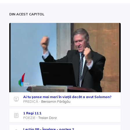
DIN ACEST CAPITOL
Ai tu șanse mai mari în viață decât a avut Solomon?
PREDICĂ
Beniamin Fărăgău
1 Regi 11:1
POEZIE
Traian Dorz
Lecţia 08 - Înşelare - partea 2