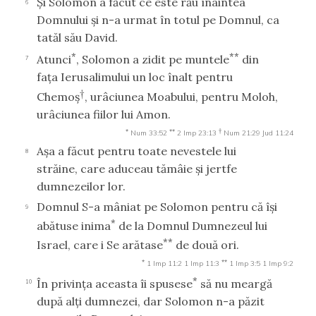
Şi Solomon a făcut ce este rău înaintea
6
Domnului şi n-a urmat în totul pe Domnul, ca
tatăl său David.
*
**
Atunci
, Solomon a zidit pe muntele
din
7
faţa Ierusalimului un loc înalt pentru
†
Chemoş
, urâciunea Moabului, pentru Moloh,
urâciunea fiilor lui Amon.
*
**
†
Num 33:52
2 Imp 23:13
Num 21:29
Jud 11:24
Aşa a făcut pentru toate nevestele lui
8
străine, care aduceau tămâie şi jertfe
dumnezeilor lor.
Domnul S-a mâniat pe Solomon pentru că îşi
9
*
abătuse inima
de la Domnul Dumnezeul lui
**
Israel, care i Se arătase
de două ori.
*
**
1 Imp 11:2
1 Imp 11:3
1 Imp 3:5
1 Imp 9:2
*
În privinţa aceasta îi spusese
să nu meargă
10
după alţi dumnezei, dar Solomon n-a păzit