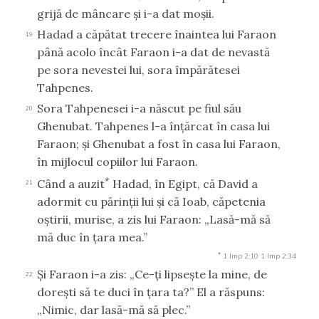
grijă de mâncare şi i-a dat moşii.
Hadad a căpătat trecere înaintea lui Faraon
19
până acolo încât Faraon i-a dat de nevastă
pe sora nevestei lui, sora împărătesei
Tahpenes.
Sora Tahpenesei i-a născut pe fiul său
20
Ghenubat. Tahpenes l-a înţărcat în casa lui
Faraon; şi Ghenubat a fost în casa lui Faraon,
în mijlocul copiilor lui Faraon.
*
Când a auzit
Hadad, în Egipt, că David a
21
adormit cu părinţii lui şi că Ioab, căpetenia
oştirii, murise, a zis lui Faraon: „Lasă-mă să
mă duc în ţara mea.”
*
1 Imp 2:10
1 Imp 2:34
Şi Faraon i-a zis: „Ce-ţi lipseşte la mine, de
22
doreşti să te duci în ţara ta?” El a răspuns:
„Nimic, dar lasă-mă să plec.”