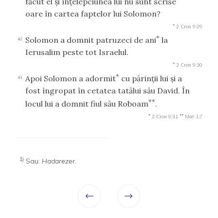
făcut el şi înţelepciunea lui nu sunt scrise
oare în cartea faptelor lui Solomon?
*
2 Cron 9:29
*
Solomon a domnit patruzeci de ani
la
42
Ierusalim peste tot Israelul.
*
2 Cron 9:30
*
Apoi Solomon a adormit
cu părinţii lui şi a
43
fost îngropat în cetatea tatălui său David. În
**
locul lui a domnit fiul său Roboam
.
*
**
2 Cron 9:31
Mat 1:7
1)
Sau:
Hadarezer
.