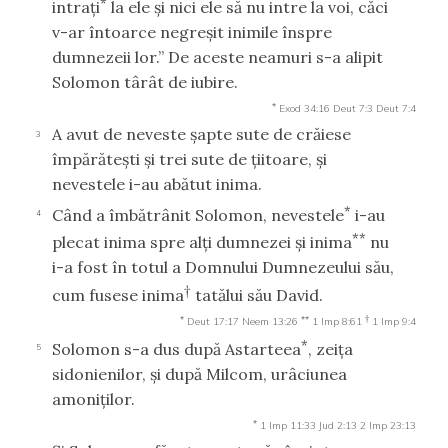
*
intraţi
la ele şi nici ele să nu intre la voi, căci
v-ar întoarce negreşit inimile înspre
dumnezeii lor.” De aceste neamuri s-a alipit
Solomon târât de iubire.
*
Exod 34:16
Deut 7:3
Deut 7:4
A avut de neveste şapte sute de crăiese
3
împărăteşti şi trei sute de ţiitoare, şi
nevestele i-au abătut inima.
*
Când a îmbătrânit Solomon, nevestele
i-au
4
**
plecat inima spre alţi dumnezei şi inima
nu
i-a fost în totul a Domnului Dumnezeului său,
†
cum fusese inima
tatălui său David.
*
**
†
Deut 17:17
Neem 13:26
1 Imp 8:61
1 Imp 9:4
*
Solomon s-a dus după Astarteea
, zeiţa
5
sidonienilor, şi după Milcom, urâciunea
amoniţilor.
*
1 Imp 11:33
Jud 2:13
2 Imp 23:13