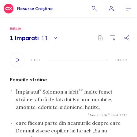
Resurse Creștine
BIBLIA
1 Imparati
11
0:00:00
0:00:00
0:08:07
0:08:07
Femeile străine
*
**
Împăratul
Solomon a iubit
multe femei
1
străine, afară de fata lui Faraon: moabite,
amonite, edomite, sidoniene, hetite,
*
**
Neem 13:26
Deut 17:17
care făceau parte din neamurile despre care
2
Domnul zisese copiilor lui Israel: „Să nu