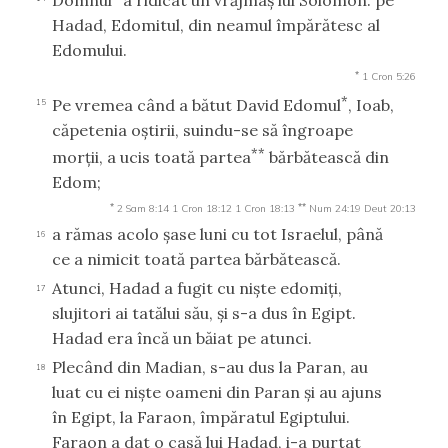
Domnul
a ridicat un vrăjmaş lui Solomon: pe
Hadad, Edomitul, din neamul împărătesc al
Edomului.
*
1 Cron 5:26
*
Pe vremea când a bătut David Edomul
, Ioab,
15
căpetenia oştirii, suindu-se să îngroape
**
morţii, a ucis toată partea
bărbătească din
Edom;
*
**
2 Sam 8:14
1 Cron 18:12
1 Cron 18:13
Num 24:19
Deut 20:13
a rămas acolo şase luni cu tot Israelul, până
16
ce a nimicit toată partea bărbătească.
Atunci, Hadad a fugit cu nişte edomiţi,
17
slujitori ai tatălui său, şi s-a dus în Egipt.
Hadad era încă un băiat pe atunci.
Plecând din Madian, s-au dus la Paran, au
18
luat cu ei nişte oameni din Paran şi au ajuns
în Egipt, la Faraon, împăratul Egiptului.
Faraon a dat o casă lui Hadad, i-a purtat