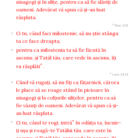
sinagogi şi în uliţe, pentru ca să fie slăviţi de
oameni. Adevărat vă spun că şi-au luat
răsplata.
*
Rom 12:8
Ci tu, când faci milostenie, să nu ştie stânga
3
ta ce face dreapta,
pentru ca milostenia ta să fie făcută în
4
ascuns; şi Tatăl tău, care vede în ascuns, îţi
*
va răsplăti
.
*
Luca 14:14
Când vă rugaţi, să nu fiţi ca făţarnicii, cărora
5
le place să se roage stând în picioare în
sinagogi şi la colţurile uliţelor, pentru ca să
fie văzuţi de oameni. Adevărat vă spun că şi-
au luat răsplata.
*
Ci tu, când te rogi, intră
în odăiţa ta, încuie-
6
ţi uşa şi roagă-te Tatălui tău, care este în
ascuns; şi Tatăl tău, care vede în ascuns, îţi