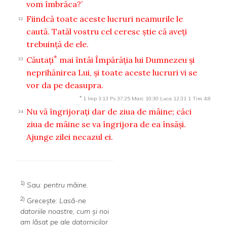
vom îmbrăca?’
Fiindcă toate aceste lucruri neamurile le
32
caută. Tatăl vostru cel ceresc ştie că aveţi
trebuinţă de ele.
*
Căutaţi
mai întâi Împărăţia lui Dumnezeu şi
33
neprihănirea Lui, şi toate aceste lucruri vi se
vor da pe deasupra.
*
1 Imp 3:13
Ps 37:25
Marc 10:30
Luca 12:31
1 Tim 4:8
Nu vă îngrijoraţi dar de ziua de mâine; căci
34
ziua de mâine se va îngrijora de ea însăşi.
Ajunge zilei necazul ei.
1)
Sau:
pentru mâine
.
2)
Greceşte:
Lasă-ne
datoriile noastre, cum şi noi
am lăsat pe ale datornicilor