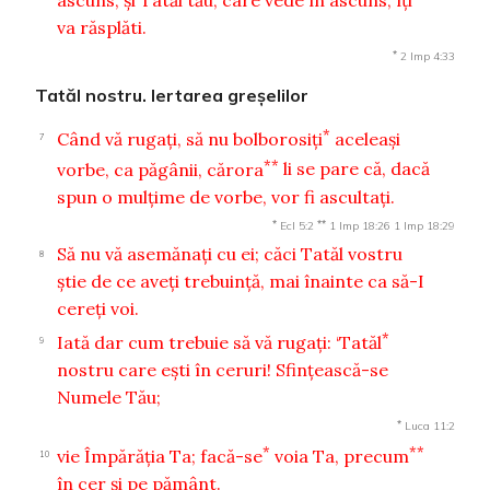
va răsplăti.
*
2 Imp 4:33
Tatăl nostru. Iertarea greşelilor
*
Când vă rugaţi, să nu bolborosiţi
aceleaşi
7
**
vorbe, ca păgânii, cărora
li se pare că, dacă
spun o mulţime de vorbe, vor fi ascultaţi.
*
**
Ecl 5:2
1 Imp 18:26
1 Imp 18:29
Să nu vă asemănaţi cu ei; căci Tatăl vostru
8
ştie de ce aveţi trebuinţă, mai înainte ca să-I
cereţi voi.
*
Iată dar cum trebuie să vă rugaţi: ‘Tatăl
9
nostru care eşti în ceruri! Sfinţească-se
Numele Tău;
*
Luca 11:2
*
**
vie Împărăţia Ta; facă-se
voia Ta, precum
10
în cer şi pe pământ.