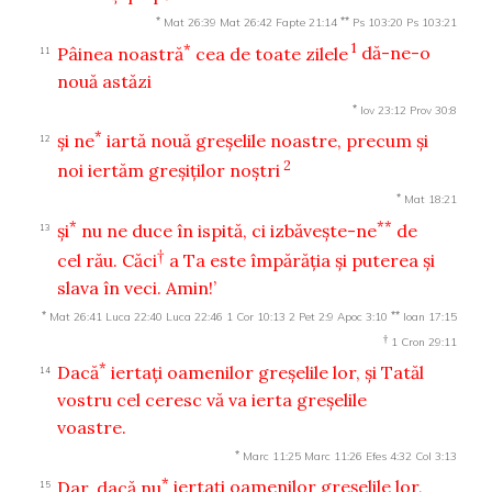
*
**
Mat 26:39
Mat 26:42
Fapte 21:14
Ps 103:20
Ps 103:21
*
1
Pâinea noastră
cea de toate zilele
dă-ne-o
11
nouă astăzi
*
Iov 23:12
Prov 30:8
*
şi ne
iartă nouă greşelile noastre, precum şi
12
2
noi iertăm greşiţilor noştri
*
Mat 18:21
*
**
şi
nu ne duce în ispită, ci izbăveşte-ne
de
13
†
cel rău. Căci
a Ta este împărăţia şi puterea şi
slava în veci. Amin!’
*
**
Mat 26:41
Luca 22:40
Luca 22:46
1 Cor 10:13
2 Pet 2:9
Apoc 3:10
Ioan 17:15
†
1 Cron 29:11
*
Dacă
iertaţi oamenilor greşelile lor, şi Tatăl
14
vostru cel ceresc vă va ierta greşelile
voastre.
*
Marc 11:25
Marc 11:26
Efes 4:32
Col 3:13
*
Dar, dacă nu
iertaţi oamenilor greşelile lor,
15