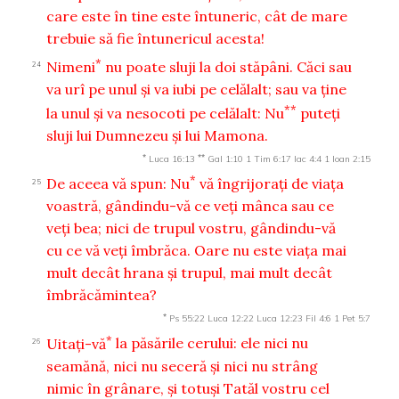
care este în tine este întuneric, cât de mare
trebuie să fie întunericul acesta!
*
Nimeni
nu poate sluji la doi stăpâni. Căci sau
24
va urî pe unul şi va iubi pe celălalt; sau va ţine
**
la unul şi va nesocoti pe celălalt: Nu
puteţi
sluji lui Dumnezeu şi lui Mamona.
*
**
Luca 16:13
Gal 1:10
1 Tim 6:17
Iac 4:4
1 Ioan 2:15
*
De aceea vă spun: Nu
vă îngrijoraţi de viaţa
25
voastră, gândindu-vă ce veţi mânca sau ce
veţi bea; nici de trupul vostru, gândindu-vă
cu ce vă veţi îmbrăca. Oare nu este viaţa mai
mult decât hrana şi trupul, mai mult decât
îmbrăcămintea?
*
Ps 55:22
Luca 12:22
Luca 12:23
Fil 4:6
1 Pet 5:7
*
Uitaţi-vă
la păsările cerului: ele nici nu
26
seamănă, nici nu seceră şi nici nu strâng
nimic în grânare, şi totuşi Tatăl vostru cel