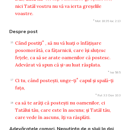
nici Tatăl vostru nu vă va ierta greşelile
voastre.
*
Mat 18:35
Iac 2:13
Despre post
*
Când postiţi
, să nu vă luaţi o înfăţişare
16
posomorâtă, ca făţarnicii, care îşi sluţesc
feţele, ca să se arate oamenilor că postesc.
Adevărat vă spun că şi-au luat răsplata.
*
Isa 58:5
*
Ci tu, când posteşti, unge-ţi
capul şi spală-ţi
17
faţa,
*
Rut 3:3
Dan 10:3
ca să te arăţi că posteşti nu oamenilor, ci
18
Tatălui tău, care este în ascuns; şi Tatăl tău,
care vede în ascuns, îţi va răsplăti.
Adevăratele comori. Neputinţa de a sluji la doi