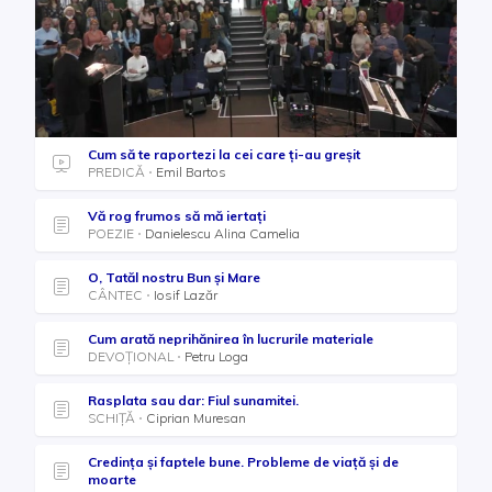
Cum să te raportezi la cei care ți-au greșit
PREDICĂ
Emil Bartos
Vă rog frumos să mă iertați
POEZIE
Danielescu Alina Camelia
O, Tatăl nostru Bun și Mare
CÂNTEC
Iosif Lazăr
Cum arată neprihănirea în lucrurile materiale
DEVOȚIONAL
Petru Loga
Rasplata sau dar: Fiul sunamitei.
SCHIȚĂ
Ciprian Muresan
Credința și faptele bune. Probleme de viață și de
moarte