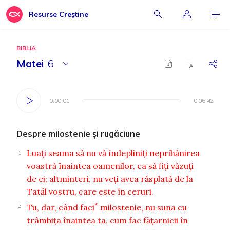
Resurse Creștine
BIBLIA
Matei
6
0:00:00
0:00:00
0:06:42
0:06:42
Despre milostenie şi rugăciune
Luaţi seama să nu vă îndepliniţi neprihănirea
1
voastră înaintea oamenilor, ca să fiţi văzuţi
de ei; altminteri, nu veţi avea răsplată de la
Tatăl vostru, care este în ceruri.
*
Tu, dar, când faci
milostenie, nu suna cu
2
trâmbiţa înaintea ta, cum fac făţarnicii în