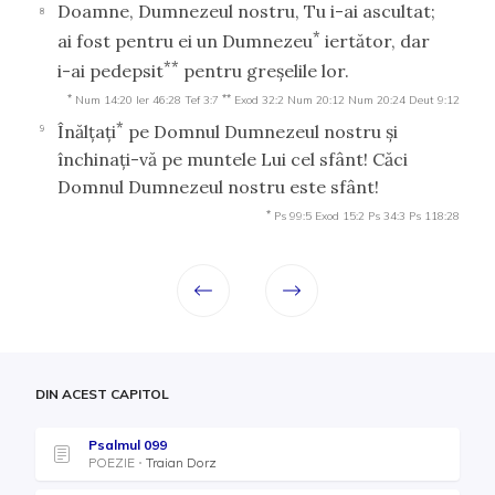
Doamne, Dumnezeul nostru, Tu i-ai ascultat;
8
*
ai fost pentru ei un Dumnezeu
iertător, dar
**
i-ai pedepsit
pentru greşelile lor.
*
**
Num 14:20
Ier 46:28
Tef 3:7
Exod 32:2
Num 20:12
Num 20:24
Deut 9:12
*
Înălţaţi
pe Domnul Dumnezeul nostru şi
9
închinaţi-vă pe muntele Lui cel sfânt! Căci
Domnul Dumnezeul nostru este sfânt!
*
Ps 99:5
Exod 15:2
Ps 34:3
Ps 118:28
DIN ACEST CAPITOL
Psalmul 099
POEZIE
Traian Dorz