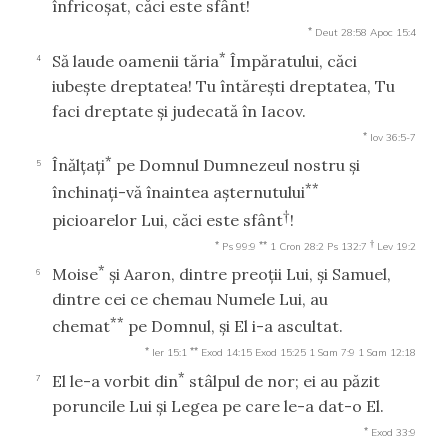
înfricoşat, căci este sfânt!
*
Deut 28:58
Apoc 15:4
*
Să laude oamenii tăria
Împăratului, căci
4
iubeşte dreptatea! Tu întăreşti dreptatea, Tu
faci dreptate şi judecată în Iacov.
*
Iov 36:5-7
*
Înălţaţi
pe Domnul Dumnezeul nostru şi
5
**
închinaţi-vă înaintea aşternutului
†
picioarelor Lui, căci este sfânt
!
*
**
†
Ps 99:9
1 Cron 28:2
Ps 132:7
Lev 19:2
*
Moise
şi Aaron, dintre preoţii Lui, şi Samuel,
6
dintre cei ce chemau Numele Lui, au
**
chemat
pe Domnul, şi El i-a ascultat.
*
**
Ier 15:1
Exod 14:15
Exod 15:25
1 Sam 7:9
1 Sam 12:18
*
El le-a vorbit din
stâlpul de nor; ei au păzit
7
poruncile Lui şi Legea pe care le-a dat-o El.
*
Exod 33:9