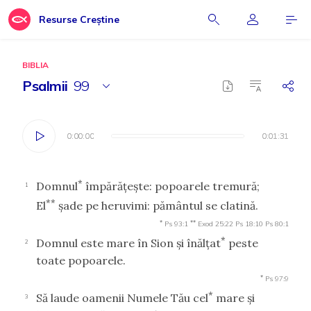
Resurse Creștine
BIBLIA
Psalmii
99
0:00:00
0:00:00
0:01:31
0:01:31
*
Domnul
împărăţeşte: popoarele tremură;
1
**
El
şade pe heruvimi: pământul se clatină.
*
**
Ps 93:1
Exod 25:22
Ps 18:10
Ps 80:1
*
Domnul este mare în Sion şi înălţat
peste
2
toate popoarele.
*
Ps 97:9
*
Să laude oamenii Numele Tău cel
mare şi
3