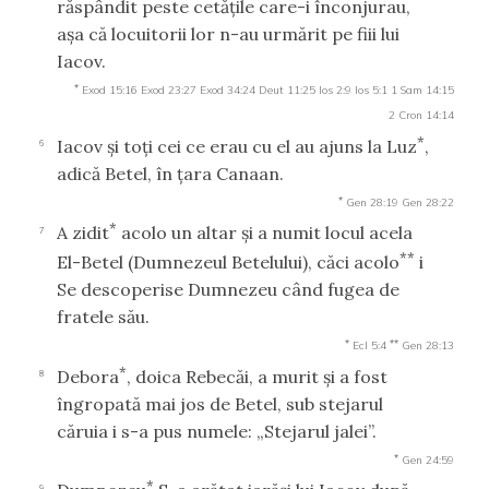
răspândit peste cetăţile care-i înconjurau,
aşa că locuitorii lor n-au urmărit pe fiii lui
Iacov.
*
Exod 15:16
Exod 23:27
Exod 34:24
Deut 11:25
Ios 2:9
Ios 5:1
1 Sam 14:15
2 Cron 14:14
*
Iacov şi toţi cei ce erau cu el au ajuns la Luz
,
6
adică Betel, în ţara Canaan.
*
Gen 28:19
Gen 28:22
*
A zidit
acolo un altar şi a numit locul acela
7
**
El-Betel (Dumnezeul Betelului), căci acolo
i
Se descoperise Dumnezeu când fugea de
fratele său.
*
**
Ecl 5:4
Gen 28:13
*
Debora
, doica Rebecăi, a murit şi a fost
8
îngropată mai jos de Betel, sub stejarul
căruia i s-a pus numele: „Stejarul jalei”.
*
Gen 24:59
*
9