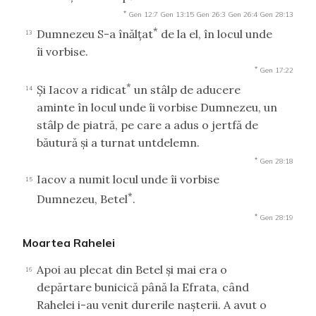
*
Gen 12:7
Gen 13:15
Gen 26:3
Gen 26:4
Gen 28:13
*
Dumnezeu S-a înălţat
de la el, în locul unde
13
îi vorbise.
*
Gen 17:22
*
Şi Iacov a ridicat
un stâlp de aducere
14
aminte în locul unde îi vorbise Dumnezeu, un
stâlp de piatră, pe care a adus o jertfă de
băutură şi a turnat untdelemn.
*
Gen 28:18
Iacov a numit locul unde îi vorbise
15
*
Dumnezeu, Betel
.
*
Gen 28:19
Moartea Rahelei
Apoi au plecat din Betel şi mai era o
16
depărtare bunicică până la Efrata, când
Rahelei i-au venit durerile naşterii. A avut o