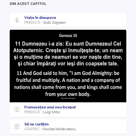
DIN ACEST CAPITOL
Viața în diaspora
PREDICĂ
Gabi Zagrean
Frumusețea unui nou început
PREDICĂ
Luigi Mitoi
Să ne curățim
CÂNTEC
Nicolae Moldoveanu