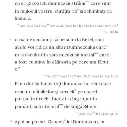
**
cu el: „Scoateţi dumnezeii străini
care sunt
†
în mijlocul vostru, curăţiţi-vă
şi schimbaţi-vă
hainele,
*
**
†
Gen 18:19
Ios 24:15
Gen 31:19
Gen 31:34
Ios 24:2
Ios 24:23
1 Sam 7:3
Exod 19:10
ca să ne sculăm şi să ne suim la Betel, căci
3
*
acolo voi ridica un altar Dumnezeului care
**
m-a ascultat în ziua necazului meu şi
care
a fost cu mine în călătoria pe care am făcut-
o.”
*
**
Gen 32:7
Gen 32:24
Gen 28:20
Gen 31:3
Gen 31:42
Ei au dat lui Iacov toţi dumnezeii străini care
4
*
erau în mâinile lor şi cerceii
pe care-i
purtau în urechi. Iacov i-a îngropat în
**
pământ, sub stejarul
de lângă Sihem.
*
**
Osea 2:13
Ios 24:26
Jud 9:6
*
Apoi au plecat. Groaza
lui Dumnezeu s-a
5