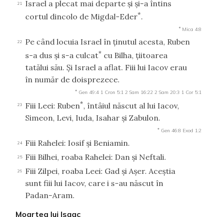
Israel a plecat mai departe şi şi-a întins
21
*
cortul dincolo de Migdal-Eder
.
*
Mica 4:8
Pe când locuia Israel în ţinutul acesta, Ruben
22
*
s-a dus şi s-a culcat
cu Bilha, ţiitoarea
tatălui său. Şi Israel a aflat. Fiii lui Iacov erau
în număr de doisprezece.
*
Gen 49:4
1 Cron 5:1
2 Sam 16:22
2 Sam 20:3
1 Cor 5:1
*
Fiii Leei: Ruben
, întâiul născut al lui Iacov,
23
Simeon, Levi, Iuda, Isahar şi Zabulon.
*
Gen 46:8
Exod 1:2
Fiii Rahelei: Iosif şi Beniamin.
24
Fiii Bilhei, roaba Rahelei: Dan şi Neftali.
25
Fiii Zilpei, roaba Leei: Gad şi Aşer. Aceştia
26
sunt fiii lui Iacov, care i s-au născut în
Padan-Aram.
Moartea lui Isaac