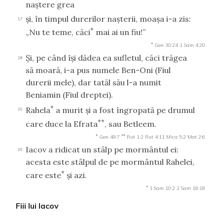
naştere grea
şi, în timpul durerilor naşterii, moaşa i-a zis:
17
*
„Nu te teme, căci
mai ai un fiu!”
*
Gen 30:24
1 Sam 4:20
Şi, pe când îşi dădea ea sufletul, căci trăgea
18
să moară, i-a pus numele Ben-Oni (Fiul
durerii mele), dar tatăl său l-a numit
Beniamin (Fiul dreptei).
*
Rahela
a murit şi a fost îngropată pe drumul
19
**
care duce la Efrata
, sau Betleem.
*
**
Gen 48:7
Rut 1:2
Rut 4:11
Mica 5:2
Mat 2:6
Iacov a ridicat un stâlp pe mormântul ei:
20
acesta este stâlpul de pe mormântul Rahelei,
*
care este
şi azi.
*
1 Sam 10:2
2 Sam 18:18
Fiii lui Iacov