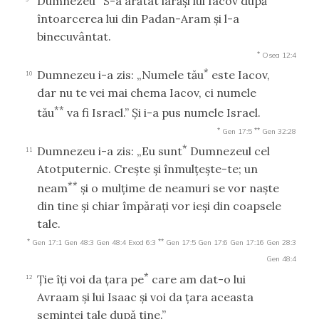
Dumnezeu
S-a arătat iarăşi lui Iacov după
întoarcerea lui din Padan-Aram şi l-a
binecuvântat.
*
Osea 12:4
*
Dumnezeu i-a zis: „Numele tău
este Iacov,
10
dar nu te vei mai chema Iacov, ci numele
**
tău
va fi Israel.” Şi i-a pus numele Israel.
*
**
Gen 17:5
Gen 32:28
*
Dumnezeu i-a zis: „Eu sunt
Dumnezeul cel
11
Atotputernic. Creşte şi înmulţeşte-te; un
**
neam
şi o mulţime de neamuri se vor naşte
din tine şi chiar împăraţi vor ieşi din coapsele
tale.
*
**
Gen 17:1
Gen 48:3
Gen 48:4
Exod 6:3
Gen 17:5
Gen 17:6
Gen 17:16
Gen 28:3
Gen 48:4
*
Ţie îţi voi da ţara pe
care am dat-o lui
12
Avraam şi lui Isaac şi voi da ţara aceasta
seminţei tale după tine.”