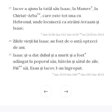
*
Iacov a ajuns la tatăl său Isaac, la Mamre
, la
27
**
Chiriat-Arba
, care este tot una cu
Hebronul, unde locuiseră ca străini Avraam şi
Isaac.
*
**
Gen 13:18
Gen 23:2
Gen 23:19
Ios 14:15
Ios 15:13
Zilele vieţii lui Isaac au fost de o sută optzeci
28
de ani.
*
Isaac şi-a dat duhul şi a murit şi a fost
29
adăugat la poporul său, bătrân şi sătul de zile.
**
Fiii
săi, Esau şi Iacov, l-au îngropat.
*
**
Gen 15:15
Gen 25:8
Gen 25:9
Gen 49:31