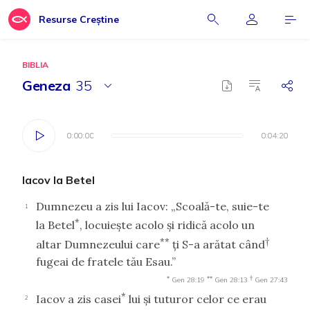
Resurse Creștine
BIBLIA
Geneza
35
0:00:00
0:00:00
0:04:20
0:04:20
Iacov la Betel
Dumnezeu a zis lui Iacov: „Scoală-te, suie-te
1
*
la Betel
, locuieşte acolo şi ridică acolo un
**
†
altar Dumnezeului care
ţi S-a arătat când
fugeai de fratele tău Esau.”
*
**
†
Gen 28:19
Gen 28:13
Gen 27:43
*
Iacov a zis casei
lui şi tuturor celor ce erau
2