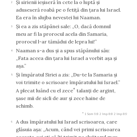
Şi sirienii ieşiseră în cete la o luptă şi
2
aduseseră roabă pe o fetiţă din ţara lui Israel.
Ea era în slujba nevestei lui Naaman.
Şi ea a zis stăpânei sale: „O, dacă domnul
3
meu ar fi la prorocul acela din Samaria,
prorocul l-ar tămădui de lepra lui!”
Naaman s-a dus şi a spus stăpânului său:
4
„Fata aceea din ţara lui Israel a vorbit aşa şi
aşa.”
Şi împăratul Siriei a zis: „Du-te la Samaria şi
5
voi trimite o scrisoare împăratului lui Israel.”
*
A plecat luând cu el zece
talanţi de argint,
şase mii de sicli de aur şi zece haine de
schimb.
*
1 Sam 9:8
2 Imp 8:8
2 Imp 8:9
A dus împăratului lui Israel scrisoarea, care
6
glăsuia aşa: „Acum, când vei primi scrisoarea
aceasta, vei şti că îţi trimit pe slujitorul meu