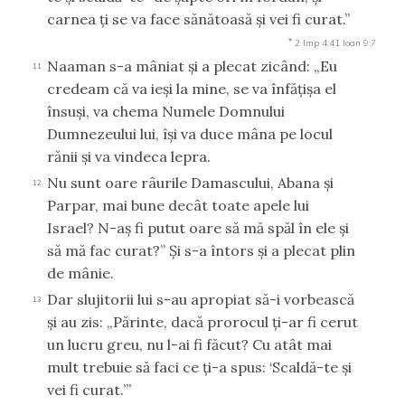
carnea ţi se va face sănătoasă şi vei fi curat.”
*
2 Imp 4:41
Ioan 9:7
Naaman s-a mâniat şi a plecat zicând: „Eu
11
credeam că va ieşi la mine, se va înfăţişa el
însuşi, va chema Numele Domnului
Dumnezeului lui, îşi va duce mâna pe locul
rănii şi va vindeca lepra.
Nu sunt oare râurile Damascului, Abana şi
12
Parpar, mai bune decât toate apele lui
Israel? N-aş fi putut oare să mă spăl în ele şi
să mă fac curat?” Şi s-a întors şi a plecat plin
de mânie.
Dar slujitorii lui s-au apropiat să-i vorbească
13
şi au zis: „Părinte, dacă prorocul ţi-ar fi cerut
un lucru greu, nu l-ai fi făcut? Cu atât mai
mult trebuie să faci ce ţi-a spus: ‘Scaldă-te şi
vei fi curat.’”