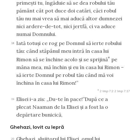
primeşti tu, îngăduie să se dea robului tău
pământ cât pot duce doi catâri, căci robul
tău nu mai vrea să mai aducă altor dumnezei
nici ardere-de-tot, nici jertfă, ci va aduce
numai Domnului.
Iată totuşi ce rog pe Domnul să ierte robului
18
tău: când stăpânul meu intră în casa lui
*
Rimon să se închine acolo şi se sprijină
pe
mâna mea, mă închin şi eu în casa lui Rimon –
să ierte Domnul pe robul tău când mă voi
închina în casa lui Rimon!”
*
2 Imp 7:2
2 Imp 7:17
Elisei i-a zis: „Du-te în pace!”După ce a
19
plecat Naaman de la Elisei şi a fost la o
depărtare bunicică,
Ghehazi, lovit cu lepră
Ghehazi, slujitorul lui Elisei, omul lui
20