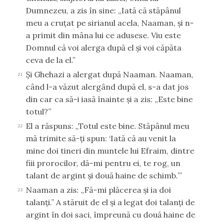
Dumnezeu, a zis în sine: „Iată că stăpânul
meu a cruţat pe sirianul acela, Naaman, şi n-
a primit din mâna lui ce adusese. Viu este
Domnul că voi alerga după el şi voi căpăta
ceva de la el.”
Şi Ghehazi a alergat după Naaman. Naaman,
21
când l-a văzut alergând după el, s-a dat jos
din car ca să-i iasă înainte şi a zis: „Este bine
totul?”
El a răspuns: „Totul este bine. Stăpânul meu
22
mă trimite să-ţi spun: ‘Iată că au venit la
mine doi tineri din muntele lui Efraim, dintre
fiii prorocilor, dă-mi pentru ei, te rog, un
talant de argint şi două haine de schimb.’”
Naaman a zis: „Fă-mi plăcerea şi ia doi
23
talanţi.” A stăruit de el şi a legat doi talanţi de
argint în doi saci, împreună cu două haine de