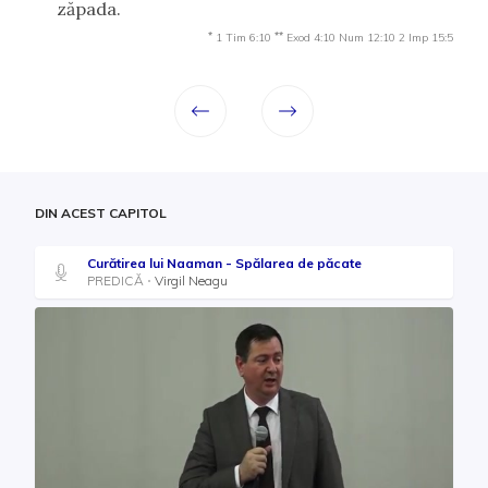
zăpada.
*
**
1 Tim 6:10
Exod 4:10
Num 12:10
2 Imp 15:5
DIN ACEST CAPITOL
Curătirea lui Naaman - Spălarea de păcate
PREDICĂ
Virgil Neagu