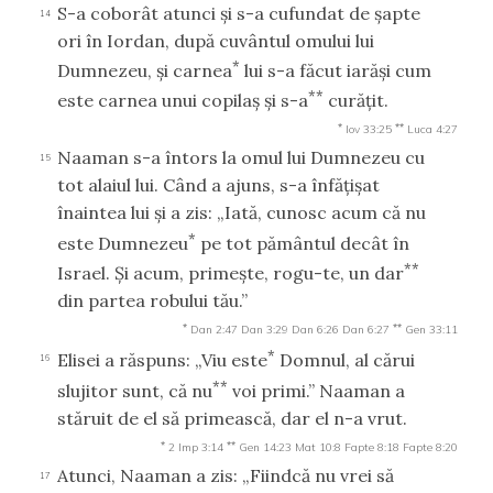
S-a coborât atunci şi s-a cufundat de şapte
14
ori în Iordan, după cuvântul omului lui
*
Dumnezeu, şi carnea
lui s-a făcut iarăşi cum
**
este carnea unui copilaş şi s-a
curăţit.
*
**
Iov 33:25
Luca 4:27
Naaman s-a întors la omul lui Dumnezeu cu
15
tot alaiul lui. Când a ajuns, s-a înfăţişat
înaintea lui şi a zis: „Iată, cunosc acum că nu
*
este Dumnezeu
pe tot pământul decât în
**
Israel. Şi acum, primeşte, rogu-te, un dar
din partea robului tău.”
*
**
Dan 2:47
Dan 3:29
Dan 6:26
Dan 6:27
Gen 33:11
*
Elisei a răspuns: „Viu este
Domnul, al cărui
16
**
slujitor sunt, că nu
voi primi.” Naaman a
stăruit de el să primească, dar el n-a vrut.
*
**
2 Imp 3:14
Gen 14:23
Mat 10:8
Fapte 8:18
Fapte 8:20
Atunci, Naaman a zis: „Fiindcă nu vrei să
17