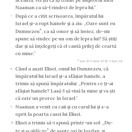
Naaman ca să-l vindeci de lepra lui.”
După ce a citit scrisoarea, împăratul lui
7
Israel şi-a rupt hainele şi a zis: „Oare sunt eu
*
Dumnezeu
, ca să omor şi să înviez, de-mi
spune să vindec pe un om de lepra lui? Să ştiţi
dar şi să înţelegeţi că el caută prilej de ceartă
cu mine.”
*
Gen 30:2
Deut 32:39
1 Sam 2:6
Când a auzit Elisei, omul lui Dumnezeu, că
8
împăratul lui Israel şi-a sfâşiat hainele, a
trimis să spună împăratului: „Pentru ce ţi-ai
sfâşiat hainele? Lasă-l să vină la mine şi va şti
că este un proroc în Israel.”
Naaman a venit cu caii şi cu carul lui şi s-a
9
oprit la poarta casei lui Elisei.
Elisei a trimis să-i spună printr-un sol: „Du-
10
*
te şi scaldă-te
de şapte ori în Iordan; şi