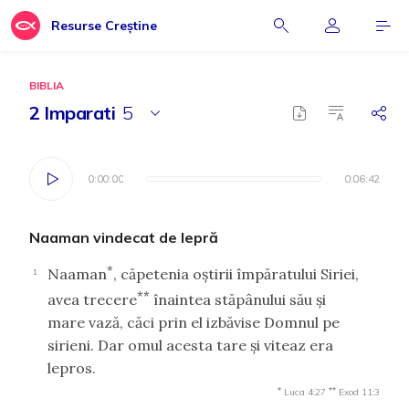
Resurse Creștine
BIBLIA
2 Imparati
5
0:00:00
0:00:00
0:06:42
0:06:42
Naaman vindecat de lepră
*
Naaman
, căpetenia oştirii împăratului Siriei,
1
**
avea trecere
înaintea stăpânului său şi
mare vază, căci prin el izbăvise Domnul pe
sirieni. Dar omul acesta tare şi viteaz era
lepros.
*
**
Luca 4:27
Exod 11:3