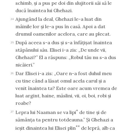
schimb, şi a pus pe doi din slujitorii săi să le
ducă înaintea lui Ghehazi.
Ajungând la deal, Ghehazi le-a luat din
24
mâinile lor şi le-a pus în casă. Apoi a dat
drumul oamenilor acelora, care au plecat.
După aceea s-a dus şi s-a înfăţişat înaintea
25
stăpânului său. Elisei i-a zis: „De unde vii,
Ghehazi?” El a răspuns: „Robul tău nu s-a dus
nicăieri.”
Dar Elisei i-a zis: „Oare n-a fost duhul meu
26
cu tine când a lăsat omul acela carul şi a
venit înaintea ta? Este oare acum vremea de
luat argint, haine, măslini, vii, oi, boi, robi şi
roabe?
*
Lepra lui Naaman se va lipi
de tine şi de
27
sămânţa ta pentru totdeauna.” Şi Ghehazi a
**
ieşit dinaintea lui Elisei plin
de lepră, alb ca