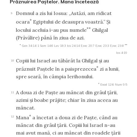
Prăznuirea Paştelor. Mana încetează
Domnul a zis lui Iosua: „Astăzi, am ridicat
9
*
ocara
Egiptului de deasupra voastră.” Şi
**
locului aceluia i-au pus numele
Ghilgal
(Prăvălire) până în ziua de azi.
*
**
Gen 34:14
1 Sam 14:6
Lev 18:3
Ios 24:14
Ezec 20:7
Ezec 23:3
Ezec 23:8
Ios 4:19
Copiii lui Israel au tăbărât la Ghilgal şi au
10
*
prăznuit Paştele în a paisprezecea
zi a lunii,
spre seară, în câmpia Ierihonului.
*
Exod 12:6
Num 9:5
A doua zi de Paşte au mâncat din grâul ţării,
11
azimi şi boabe prăjite; chiar în ziua aceea au
mâncat.
*
Mana
a încetat a doua zi de Paşte, când au
12
mâncat din grâul ţării. Copiii lui Israel n-au
mai avut mană, ci au mâncat din roadele ţării