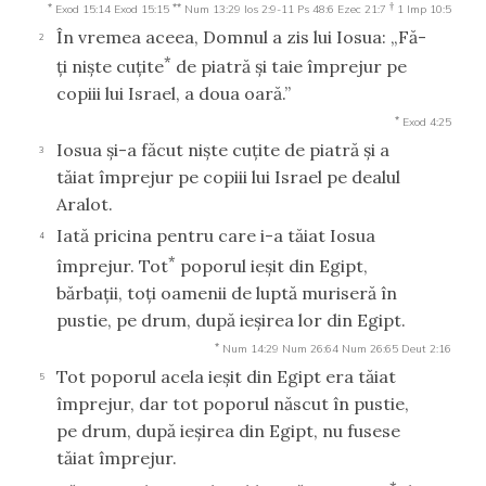
*
**
†
Exod 15:14
Exod 15:15
Num 13:29
Ios 2:9-11
Ps 48:6
Ezec 21:7
1 Imp 10:5
În vremea aceea, Domnul a zis lui Iosua: „Fă-
2
*
ţi nişte cuţite
de piatră şi taie împrejur pe
copiii lui Israel, a doua oară.”
*
Exod 4:25
Iosua şi-a făcut nişte cuţite de piatră şi a
3
tăiat împrejur pe copiii lui Israel pe dealul
Aralot.
Iată pricina pentru care i-a tăiat Iosua
4
*
împrejur. Tot
poporul ieşit din Egipt,
bărbaţii, toţi oamenii de luptă muriseră în
pustie, pe drum, după ieşirea lor din Egipt.
*
Num 14:29
Num 26:64
Num 26:65
Deut 2:16
Tot poporul acela ieşit din Egipt era tăiat
5
împrejur, dar tot poporul născut în pustie,
pe drum, după ieşirea din Egipt, nu fusese
tăiat împrejur.