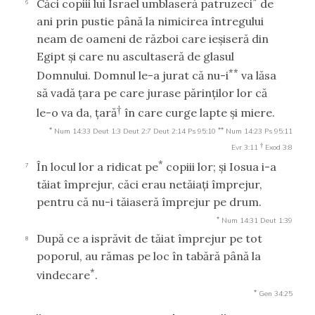
*
Căci copiii lui Israel umblaseră patruzeci
de
6
ani prin pustie până la nimicirea întregului
neam de oameni de război care ieşiseră din
Egipt şi care nu ascultaseră de glasul
**
Domnului. Domnul le-a jurat că nu-i
va lăsa
să vadă ţara pe care jurase părinţilor lor că
†
le-o va da, ţară
în care curge lapte şi miere.
*
**
Num 14:33
Deut 1:3
Deut 2:7
Deut 2:14
Ps 95:10
Num 14:23
Ps 95:11
†
Evr 3:11
Exod 3:8
*
În locul lor a ridicat pe
copiii lor; şi Iosua i-a
7
tăiat împrejur, căci erau netăiaţi împrejur,
pentru că nu-i tăiaseră împrejur pe drum.
*
Num 14:31
Deut 1:39
După ce a isprăvit de tăiat împrejur pe tot
8
poporul, au rămas pe loc în tabără până la
*
vindecare
.
*
Gen 34:25