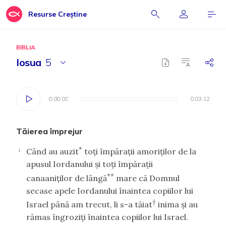
Resurse Creștine
BIBLIA
Iosua
5
0:00:00
0:00:00
0:03:12
0:03:12
Tăierea împrejur
*
Când au auzit
toţi împăraţii amoriţilor de la
1
apusul Iordanului şi toţi împăraţii
**
canaaniţilor de lângă
mare că Domnul
secase apele Iordanului înaintea copiilor lui
†
Israel până am trecut, li s-a tăiat
inima şi au
rămas îngroziţi înaintea copiilor lui Israel.