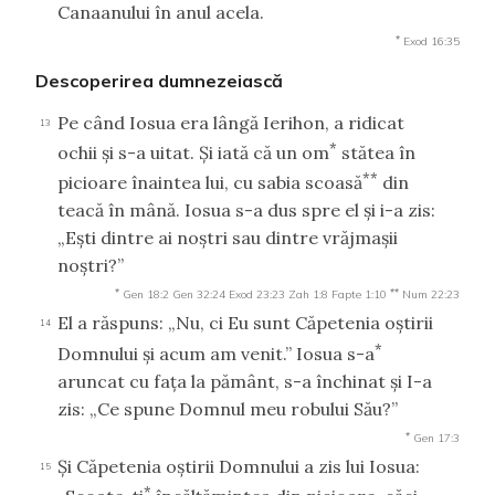
Canaanului în anul acela.
*
Exod 16:35
Descoperirea dumnezeiască
Pe când Iosua era lângă Ierihon, a ridicat
13
*
ochii şi s-a uitat. Şi iată că un om
stătea în
**
picioare înaintea lui, cu sabia scoasă
din
teacă în mână. Iosua s-a dus spre el şi i-a zis:
„Eşti dintre ai noştri sau dintre vrăjmaşii
noştri?”
*
**
Gen 18:2
Gen 32:24
Exod 23:23
Zah 1:8
Fapte 1:10
Num 22:23
El a răspuns: „Nu, ci Eu sunt Căpetenia oştirii
14
*
Domnului şi acum am venit.” Iosua s-a
aruncat cu faţa la pământ, s-a închinat şi I-a
zis: „Ce spune Domnul meu robului Său?”
*
Gen 17:3
Şi Căpetenia oştirii Domnului a zis lui Iosua:
15
*