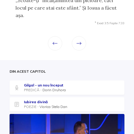
„Scoate-ţi
încălţămintea din picioare, căci
locul pe care stai este sfânt.” Şi Iosua a făcut
aşa.
*
Exod 3:5
Fapte 7:33
DIN ACEST CAPITOL
Gilgal - un nou început
PREDICĂ
Dorin Druhora
Iubirea divină
POEZIE
Viorica Stela Dan