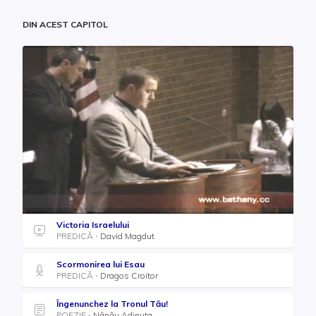
DIN ACEST CAPITOL
Victoria Israelului
PREDICĂ
David Magdut
Scormonirea lui Esau
PREDICĂ
Dragos Croitor
Îngenunchez la Tronul Tău!
POEZIE
Nănău Adinuţa