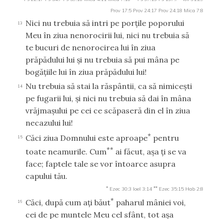
Prov 17:5
Prov 24:17
Prov 24:18
Mica 7:8
Nici nu trebuia să intri pe porţile poporului
13
Meu în ziua nenorocirii lui, nici nu trebuia să
te bucuri de nenorocirea lui în ziua
prăpădului lui şi nu trebuia să pui mâna pe
bogăţiile lui în ziua prăpădului lui!
Nu trebuia să stai la răspântii, ca să nimiceşti
14
pe fugarii lui, şi nici nu trebuia să dai în mâna
vrăjmaşului pe cei ce scăpaseră din el în ziua
necazului lui!
*
Căci ziua Domnului este aproape
pentru
15
**
toate neamurile. Cum
ai făcut, aşa ţi se va
face; faptele tale se vor întoarce asupra
capului tău.
*
**
Ezec 30:3
Ioel 3:14
Ezec 35:15
Hab 2:8
*
Căci, după cum aţi băut
paharul mâniei voi,
16
cei de pe muntele Meu cel sfânt, tot aşa