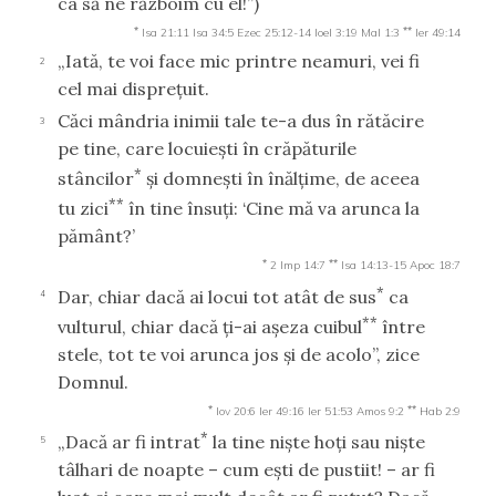
ca să ne războim cu el!”)
*
**
Isa 21:11
Isa 34:5
Ezec 25:12-14
Ioel 3:19
Mal 1:3
Ier 49:14
„Iată, te voi face mic printre neamuri, vei fi
2
cel mai dispreţuit.
Căci mândria inimii tale te-a dus în rătăcire
3
pe tine, care locuieşti în crăpăturile
*
stâncilor
şi domneşti în înălţime, de aceea
**
tu zici
în tine însuţi: ‘Cine mă va arunca la
pământ?’
*
**
2 Imp 14:7
Isa 14:13-15
Apoc 18:7
*
Dar, chiar dacă ai locui tot atât de sus
ca
4
**
vulturul, chiar dacă ţi-ai aşeza cuibul
între
stele, tot te voi arunca jos şi de acolo”, zice
Domnul.
*
**
Iov 20:6
Ier 49:16
Ier 51:53
Amos 9:2
Hab 2:9
*
„Dacă ar fi intrat
la tine nişte hoţi sau nişte
5
tâlhari de noapte – cum eşti de pustiit! – ar fi