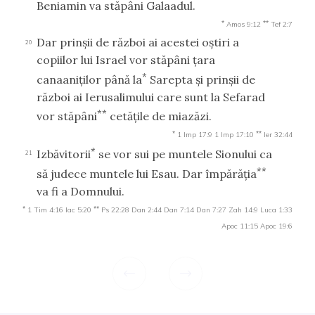
Beniamin va stăpâni Galaadul.
*
**
Amos 9:12
Tef 2:7
Dar prinşii de război ai acestei oştiri a
20
copiilor lui Israel vor stăpâni ţara
*
canaaniţilor până la
Sarepta şi prinşii de
război ai Ierusalimului care sunt la Sefarad
**
vor stăpâni
cetăţile de miazăzi.
*
**
1 Imp 17:9
1 Imp 17:10
Ier 32:44
*
Izbăvitorii
se vor sui pe muntele Sionului ca
21
**
să judece muntele lui Esau. Dar împărăţia
va fi a Domnului.
*
**
1 Tim 4:16
Iac 5:20
Ps 22:28
Dan 2:44
Dan 7:14
Dan 7:27
Zah 14:9
Luca 1:33
Apoc 11:15
Apoc 19:6