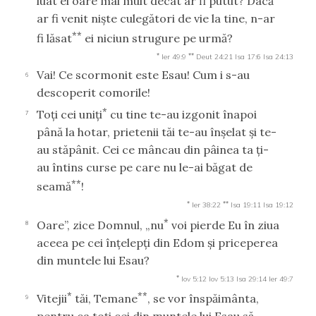
luat ei oare mai mult decât ar fi putut? Dacă
ar fi venit nişte culegători de vie la tine, n-ar
**
fi lăsat
ei niciun strugure pe urmă?
*
**
Ier 49:9
Deut 24:21
Isa 17:6
Isa 24:13
Vai! Ce scormonit este Esau! Cum i s-au
6
descoperit comorile!
*
Toţi cei uniţi
cu tine te-au izgonit înapoi
7
până la hotar, prietenii tăi te-au înşelat şi te-
au stăpânit. Cei ce mâncau din pâinea ta ţi-
au întins curse pe care nu le-ai băgat de
**
seamă
!
*
**
Ier 38:22
Isa 19:11
Isa 19:12
*
Oare”, zice Domnul, „nu
voi pierde Eu în ziua
8
aceea pe cei înţelepţi din Edom şi priceperea
din muntele lui Esau?
*
Iov 5:12
Iov 5:13
Isa 29:14
Ier 49:7
*
**
Vitejii
tăi, Temane
, se vor înspăimânta,
9
pentru ca toţi cei din muntele lui Esau să