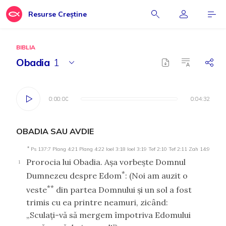
Resurse Creștine
BIBLIA
Obadia
1
0:00:00
0:00:00
0:04:32
0:04:32
OBADIA SAU AVDIE
*
Ps 137:7
Plang 4:21
Plang 4:22
Ioel 3:18
Ioel 3:19
Tef 2:10
Tef 2:11
Zah 14:9
Prorocia lui Obadia. Aşa vorbeşte Domnul
1
*
Dumnezeu despre Edom
: (Noi am auzit o
**
veste
din partea Domnului şi un sol a fost
trimis cu ea printre neamuri, zicând:
„Sculaţi-vă să mergem împotriva Edomului