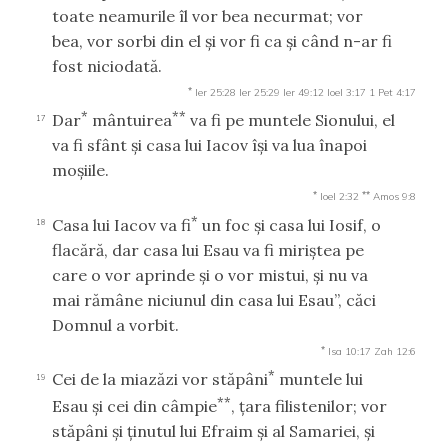
toate neamurile îl vor bea necurmat; vor
bea, vor sorbi din el şi vor fi ca şi când n-ar fi
fost niciodată.
*
Ier 25:28
Ier 25:29
Ier 49:12
Ioel 3:17
1 Pet 4:17
*
**
Dar
mântuirea
va fi pe muntele Sionului, el
17
va fi sfânt şi casa lui Iacov îşi va lua înapoi
moşiile.
*
**
Ioel 2:32
Amos 9:8
*
Casa lui Iacov va fi
un foc şi casa lui Iosif, o
18
flacără, dar casa lui Esau va fi miriştea pe
care o vor aprinde şi o vor mistui, şi nu va
mai rămâne niciunul din casa lui Esau”, căci
Domnul a vorbit.
*
Isa 10:17
Zah 12:6
*
Cei de la miazăzi vor stăpâni
muntele lui
19
**
Esau şi cei din câmpie
, ţara filistenilor; vor
stăpâni şi ţinutul lui Efraim şi al Samariei, şi