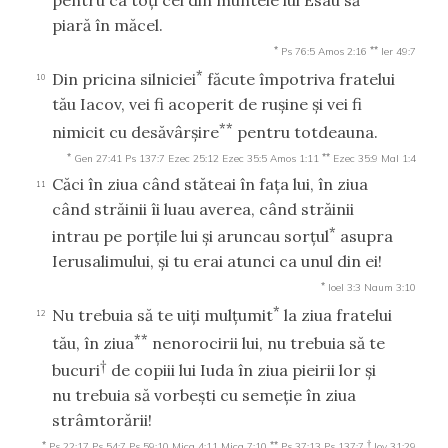
piară în măcel.
*
**
Ps 76:5
Amos 2:16
Ier 49:7
*
Din pricina silniciei
făcute împotriva fratelui
10
tău Iacov, vei fi acoperit de ruşine şi vei fi
**
nimicit cu desăvârşire
pentru totdeauna.
*
**
Gen 27:41
Ps 137:7
Ezec 25:12
Ezec 35:5
Amos 1:11
Ezec 35:9
Mal 1:4
Căci în ziua când stăteai în faţa lui, în ziua
11
când străinii îi luau averea, când străinii
*
intrau pe porţile lui şi aruncau sorţul
asupra
Ierusalimului, şi tu erai atunci ca unul din ei!
*
Ioel 3:3
Naum 3:10
*
Nu trebuia să te uiţi mulţumit
la ziua fratelui
12
**
tău, în ziua
nenorocirii lui, nu trebuia să te
†
bucuri
de copiii lui Iuda în ziua pieirii lor şi
nu trebuia să vorbeşti cu semeţie în ziua
strâmtorării!
*
**
†
Ps 22:17
Ps 54:7
Ps 59:10
Mica 4:11
Mica 7:10
Ps 37:13
Ps 137:7
Iov 31:29