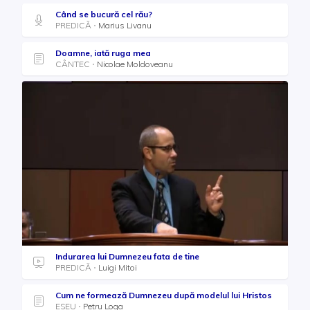
Când se bucură cel rău?
PREDICĂ
Marius Livanu
Doamne, iată ruga mea
CÂNTEC
Nicolae Moldoveanu
Indurarea lui Dumnezeu fata de tine
PREDICĂ
Luigi Mitoi
Cum ne formează Dumnezeu după modelul lui Hristos
ESEU
Petru Loga