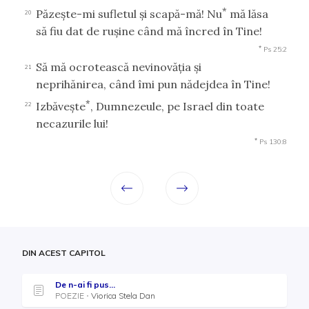
*
Păzeşte-mi sufletul şi scapă-mă! Nu
mă lăsa
20
să fiu dat de ruşine când mă încred în Tine!
*
Ps 25:2
Să mă ocrotească nevinovăţia şi
21
neprihănirea, când îmi pun nădejdea în Tine!
*
Izbăveşte
, Dumnezeule, pe Israel din toate
22
necazurile lui!
*
Ps 130:8
DIN ACEST CAPITOL
De n-ai fi pus...
POEZIE
Viorica Stela Dan