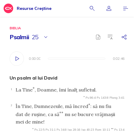
Resurse Creștine
BIBLIA
Psalmii
25
0:00:00
0:00:00
0:02:46
0:02:46
Un psalm al lui David
*
La Tine
, Doamne, îmi înalţ sufletul.
1
*
Ps 86:4
Ps 143:8
Plang 3:41
*
În Tine, Dumnezeule, mă încred
: să nu fiu
2
**
dat de ruşine, ca să
nu se bucure vrăjmaşii
mei de mine!
*
**
Ps 22:5
Ps 31:1
Ps 34:8
Isa 28:16
Isa 49:23
Rom 10:11
Ps 13:4