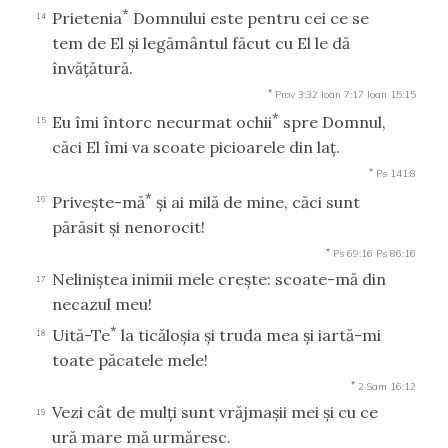
*
Prietenia
Domnului este pentru cei ce se
14
tem de El şi legământul făcut cu El le dă
învăţătură.
*
Prov 3:32
Ioan 7:17
Ioan 15:15
*
Eu îmi întorc necurmat ochii
spre Domnul,
15
căci El îmi va scoate picioarele din laţ.
*
Ps 141:8
*
Priveşte-mă
şi ai milă de mine, căci sunt
16
părăsit şi nenorocit!
*
Ps 69:16
Ps 86:16
Neliniştea inimii mele creşte: scoate-mă din
17
necazul meu!
*
Uită-Te
la ticăloşia şi truda mea şi iartă-mi
18
toate păcatele mele!
*
2 Sam 16:12
Vezi cât de mulţi sunt vrăjmaşii mei şi cu ce
19
ură mare mă urmăresc.