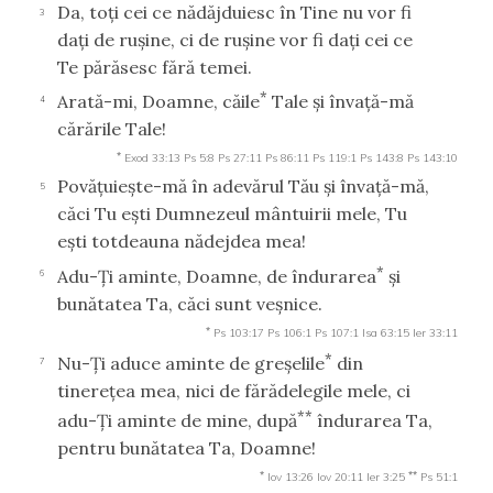
Da, toţi cei ce nădăjduiesc în Tine nu vor fi
3
daţi de ruşine, ci de ruşine vor fi daţi cei ce
Te părăsesc fără temei.
*
Arată-mi, Doamne, căile
Tale şi învaţă-mă
4
cărările Tale!
*
Exod 33:13
Ps 5:8
Ps 27:11
Ps 86:11
Ps 119:1
Ps 143:8
Ps 143:10
Povăţuieşte-mă în adevărul Tău şi învaţă-mă,
5
căci Tu eşti Dumnezeul mântuirii mele, Tu
eşti totdeauna nădejdea mea!
*
Adu-Ţi aminte, Doamne, de îndurarea
şi
6
bunătatea Ta, căci sunt veşnice.
*
Ps 103:17
Ps 106:1
Ps 107:1
Isa 63:15
Ier 33:11
*
Nu-Ţi aduce aminte de greşelile
din
7
tinereţea mea, nici de fărădelegile mele, ci
**
adu-Ţi aminte de mine, după
îndurarea Ta,
pentru bunătatea Ta, Doamne!
*
**
Iov 13:26
Iov 20:11
Ier 3:25
Ps 51:1