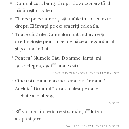
Domnul este bun şi drept, de aceea arată El
8
păcătoşilor calea.
El face pe cei smeriţi să umble în tot ce este
9
drept. El învaţă pe cei smeriţi calea Sa.
Toate cărările Domnului sunt îndurare şi
10
credincioşie pentru cei ce păzesc legământul
şi poruncile Lui.
*
Pentru
Numele Tău, Doamne, iartă-mi
11
**
fărădelegea, căci
mare este!
*
**
Ps 31:3
Ps 79:9
Ps 109:21
Ps 143:11
Rom 5:20
Cine este omul care se teme de Domnul?
12
*
Aceluia
Domnul îi arată calea pe care
trebuie s-o aleagă.
*
Ps 37:23
*
**
El
va locui în fericire şi sămânţa
lui va
13
stăpâni ţara.
*
**
Prov 19:23
Ps 37:11
Ps 37:22
Ps 37:29