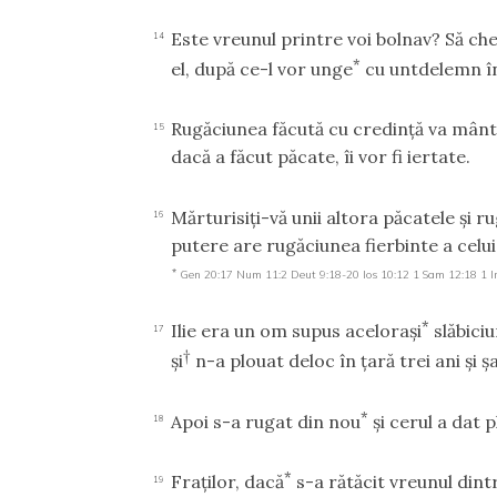
Este vreunul printre voi bolnav? Să ch
14
*
el, după ce-l vor unge
cu untdelemn î
Rugăciunea făcută cu credinţă va mântui
15
dacă a făcut păcate, îi vor fi iertate.
Mărturisiţi-vă unii altora păcatele şi rug
16
putere are rugăciunea fierbinte a celui
*
Gen 20:17
Num 11:2
Deut 9:18-20
Ios 10:12
1 Sam 12:18
1 I
*
Ilie era un om supus aceloraşi
slăbiciun
17
†
şi
n-a plouat deloc în ţară trei ani şi şa
*
Apoi s-a rugat din nou
şi cerul a dat p
18
*
Fraţilor, dacă
s-a rătăcit vreunul dintr
19