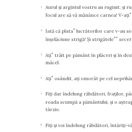
Aurul şi argintul vostru au ruginit; şi 
3
*
focul are să vă mănânce carnea! V-aţi
*
Iată că plata
lucrătorilor care v-au se
4
**
înşelăciune strigă! Şi strigătele
seceră
*
Aţi
trăit pe pământ în plăceri şi în desf
5
măcel.
*
Aţi
osândit, aţi omorât pe cel neprihăn
6
Fiţi dar îndelung răbdători, fraţilor, p
7
roada scumpă a pământului, şi o aştea
târzie.
Fiţi şi voi îndelung răbdători, întăriţi-vă
8