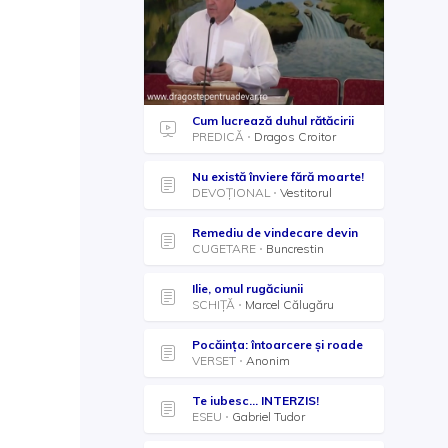
Cum lucrează duhul rătăcirii
PREDICĂ
Dragos Croitor
Nu există înviere fără moarte!
DEVOȚIONAL
Vestitorul
Remediu de vindecare devin
CUGETARE
Buncrestin
Ilie, omul rugăciunii
SCHIȚĂ
Marcel Călugăru
Pocăința: întoarcere și roade
VERSET
Anonim
Te iubesc... INTERZIS!
ESEU
Gabriel Tudor