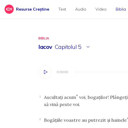
Resurse Creștine
Text
Audio
Video
Biblia
BIBLIA
Iacov
Capitolul
5
0:00:00
0:00:00
*
Ascultaţi acum
voi, bogaţilor! Plângeţi
1
să vină peste voi.
Bogăţiile voastre au putrezit şi hainele
2