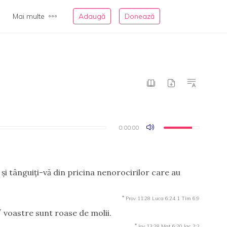
Mai multe
Adaugă
Donează
0:00:00
0:00:00
 şi tânguiţi-vă din pricina nenorocirilor care au
*
Prov 11:28
Luca 6:24
1 Tim 6:9
*
voastre sunt roase de molii.
*
Iov 13:28
Mat 6:20
Iac 2:2