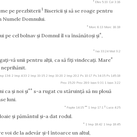
*
Efes 5:19
Col 3:16
1
eme pe prezbiterii
Bisericii şi să se roage pentru
n Numele Domnului.
*
Marc 6:13
Marc 16:18
*
 pe cel bolnav şi Domnul îl va însănătoşi şi
,
*
Isa 33:24
Mat 9:2
*
aţi-vă unii pentru alţii, ca să fiţi vindecaţi. Mare
 neprihănit.
mp 13:6
2 Imp 4:33
2 Imp 19:15
2 Imp 19:20
2 Imp 20:2
Ps 10:17
Ps 34:15
Ps 145:18
Prov 15:29
Prov 28:9
Ioan 9:31
1 Ioan 3:22
**
i ca şi noi şi
s-a rugat cu stăruinţă să nu plouă
se luni.
*
**
†
Fapte 14:15
1 Imp 17:1
Luca 4:25
loaie şi pământul şi-a dat rodul.
*
1 Imp 18:42
1 Imp 18:45
e voi de la adevăr şi-l întoarce un altul,