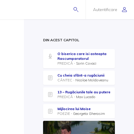
Autentificare
DIN ACEST CAPITOL
O biserica care isi asteapta
Rascumparatorul
PREDICĂ
Sorin Covaci
Cu cheia sfânt-a rugăciunii
CÂNTEC
Nicolae Moldoveanu
13 – Rugăciunile tale au putere
PREDICĂ
Max Lucado
Mijlocirea lui Moise
POEZIE
Georgeta Gherasim