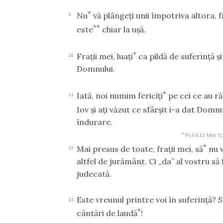
*
Nu
vă plângeţi unii împotriva altora, fr
9
**
este
chiar la uşă.
*
Fraţii mei, luaţi
ca pildă de suferinţă ş
10
Domnului.
*
Iată, noi numim fericiţi
pe cei ce au r
11
Iov şi aţi văzut ce sfârşit i-a dat Domn
îndurare.
*
Ps 94:12
Mat 5:
*
Mai presus de toate, fraţii mei, să
nu v
12
altfel de jurământ. Ci „da” al vostru să f
judecată.
Este vreunul printre voi în suferinţă? 
13
*
cântări de laudă
!