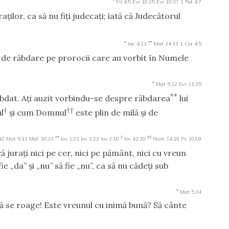
Fil 4:5
Evr 10:25
Evr 10:37
1 Pet 4:7
aţilor, ca să nu fiţi judecaţi; iată că Judecătorul
*
**
Iac 4:11
Mat 24:33
1 Cor 4:5
i de răbdare pe prorocii care au vorbit în Numele
*
Mat 5:12
Evr 11:35
**
ăbdat. Aţi auzit vorbindu-se despre răbdarea
lui
†
††
ul
şi cum Domnul
este plin de milă şi de
**
†
††
10
Mat 5:11
Mat 10:22
Iov 1:21
Iov 1:22
Iov 2:10
Iov 42:10
Num 14:18
Ps 103:8
ă juraţi nici pe cer, nici pe pământ, nici cu vreun
ie „da” şi „nu” să fie „nu”, ca să nu cădeţi sub
*
Mat 5:34
Să se roage! Este vreunul cu inimă bună? Să cânte