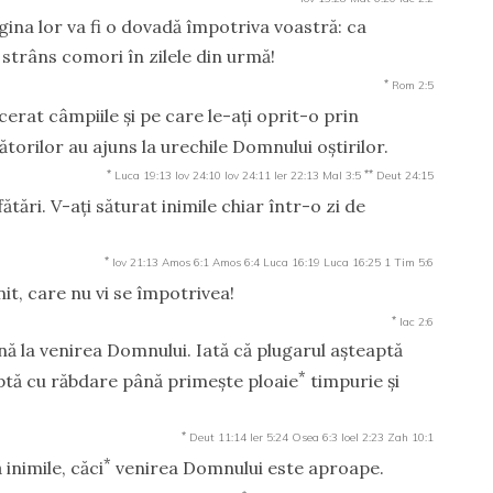
rugina lor va fi o dovadă împotriva voastră: ca
strâns comori în zilele din urmă!
*
Rom 2:5
cerat câmpiile şi pe care le-aţi oprit-o prin
torilor au ajuns la urechile Domnului oştirilor.
*
**
Luca 19:13
Iov 24:10
Iov 24:11
Ier 22:13
Mal 3:5
Deut 24:15
ătări. V-aţi săturat inimile chiar într-o zi de
*
Iov 21:13
Amos 6:1
Amos 6:4
Luca 16:19
Luca 16:25
1 Tim 5:6
it, care nu vi se împotrivea!
*
Iac 2:6
ână la venirea Domnului. Iată că plugarul aşteaptă
*
ptă cu răbdare până primeşte ploaie
timpurie şi
*
Deut 11:14
Ier 5:24
Osea 6:3
Ioel 2:23
Zah 10:1
*
 inimile, căci
venirea Domnului este aproape.
*