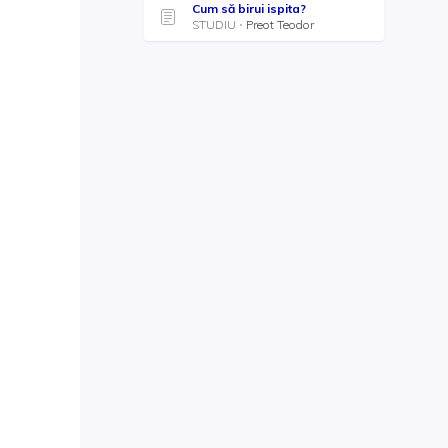
Cum să birui ispita?
STUDIU
Preot Teodor