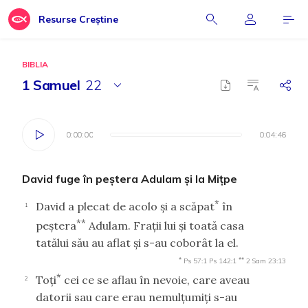
Resurse Creștine
BIBLIA
1 Samuel
22
0:00:00
0:00:00
0:04:46
0:04:46
David fuge în peştera Adulam şi la Miţpe
*
David a plecat de acolo şi a scăpat
în
1
**
peştera
Adulam. Fraţii lui şi toată casa
tatălui său au aflat şi s-au coborât la el.
*
**
Ps 57:1
Ps 142:1
2 Sam 23:13
*
Toţi
cei ce se aflau în nevoie, care aveau
2
datorii sau care erau nemulţumiţi s-au