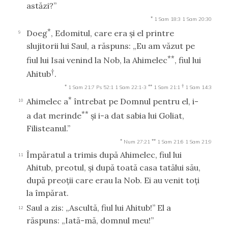
astăzi?”
*
1 Sam 18:3
1 Sam 20:30
*
Doeg
, Edomitul, care era şi el printre
9
slujitorii lui Saul, a răspuns: „Eu am văzut pe
**
fiul lui Isai venind la Nob, la Ahimelec
, fiul lui
†
Ahitub
.
*
**
†
1 Sam 21:7
Ps 52:1
1 Sam 22:1-3
1 Sam 21:1
1 Sam 14:3
*
Ahimelec a
întrebat pe Domnul pentru el, i-
10
**
a dat merinde
şi i-a dat sabia lui Goliat,
Filisteanul.”
*
**
Num 27:21
1 Sam 21:6
1 Sam 21:9
Împăratul a trimis după Ahimelec, fiul lui
11
Ahitub, preotul, şi după toată casa tatălui său,
după preoţii care erau la Nob. Ei au venit toţi
la împărat.
Saul a zis: „Ascultă, fiul lui Ahitub!” El a
12
răspuns: „Iată-mă, domnul meu!”