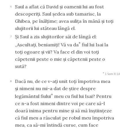
Saul a aflat că David şi oamenii lui au fost
6
descoperiţi. Saul şedea sub tamarisc, la
Ghibea, pe înălţime; avea suliţa în mână şi toţi
slujitorii lui stăteau lângă el.
Şi Saul a zis slujitorilor săi de lângă el:
7
*
„Ascultaţi, beniamiţi! Vă va da
fiul lui Isai la
toţi ogoare şi vii? Va face el din voi toţi
căpetenii peste o mie şi căpetenii peste o
sută?
*
1 Sam 8:14
Dacă nu, de ce v-aţi unit toţi împotriva mea
8
şi nimeni nu mi-a dat de ştire despre
*
legământul fiului
meu cu fiul lui Isai? Pentru
ce n-a fost nimeni dintre voi pe care să-l
doară inima pentru mine şi să mă înştiinţeze
că fiul meu a răsculat pe robul meu împotriva
mea, ca să-mi întindă curse, cum face