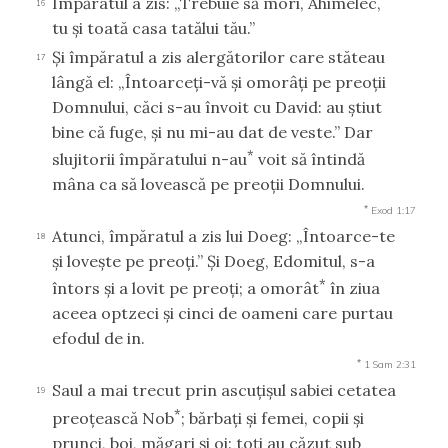
Împăratul a zis: „Trebuie să mori, Ahimelec,
16
tu şi toată casa tatălui tău.”
Şi împăratul a zis alergătorilor care stăteau
17
lângă el: „Întoarceţi-vă şi omorâţi pe preoţii
Domnului, căci s-au învoit cu David: au ştiut
bine că fuge, şi nu mi-au dat de veste.” Dar
*
slujitorii împăratului n-au
voit să întindă
mâna ca să lovească pe preoţii Domnului.
*
Exod 1:17
Atunci, împăratul a zis lui Doeg: „Întoarce-te
18
şi loveşte pe preoţi.” Şi Doeg, Edomitul, s-a
*
întors şi a lovit pe preoţi; a omorât
în ziua
aceea optzeci şi cinci de oameni care purtau
efodul de in.
*
1 Sam 2:31
Saul a mai trecut prin ascuţişul sabiei cetatea
19
*
preoţească Nob
; bărbaţi şi femei, copii şi
prunci, boi, măgari şi oi: toţi au căzut sub