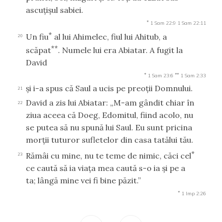
ascuţişul sabiei.
*
1 Sam 22:9
1 Sam 22:11
*
Un fiu
al lui Ahimelec, fiul lui Ahitub, a
20
**
scăpat
. Numele lui era Abiatar. A fugit la
David
*
**
1 Sam 23:6
1 Sam 2:33
şi i-a spus că Saul a ucis pe preoţii Domnului.
21
David a zis lui Abiatar: „M-am gândit chiar în
22
ziua aceea că Doeg, Edomitul, fiind acolo, nu
se putea să nu spună lui Saul. Eu sunt pricina
morţii tuturor sufletelor din casa tatălui tău.
*
Rămâi cu mine, nu te teme de nimic, căci cel
23
ce caută să ia viaţa mea caută s-o ia şi pe a
ta; lângă mine vei fi bine păzit.”
*
1 Imp 2:26