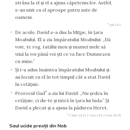
strâns la el şi el a ajuns căpetenia lor. Astfel,
s-au unit cu el aproape patru sute de
oameni.
*
Jud 11:3
De acolo, David s-a dus la Miţpe, în ţara
3
Moabului. El a zis împăratului Moabului: „Dă
voie, te rog, tatălui meu şi mamei mele să
vină la voi până voi şti ce va face Dumnezeu
cu mine.”
Şi i-a adus înaintea împăratului Moabului şi
4
au locuit cu el în tot timpul cât a stat David
în cetăţuie.
*
Prorocul Gad
a zis lui David: „Nu şedea în
5
cetăţuie, ci du-te şi intră în ţara lui Iuda.” Şi
David a plecat şi a ajuns la pădurea Heret.
*
2 Sam 24:11
1 Cron 21:9
2 Cron 29:25
Saul ucide preoţii din Nob