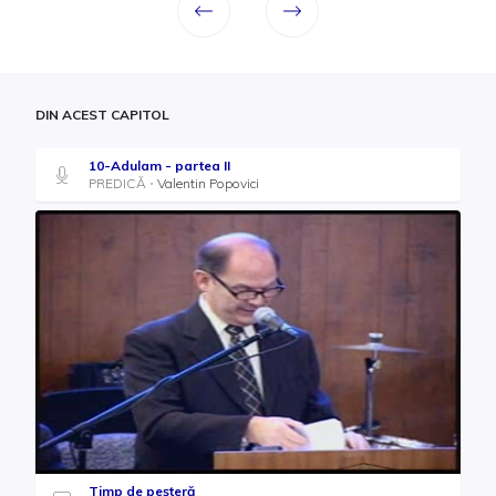
DIN ACEST CAPITOL
10-Adulam - partea II
PREDICĂ
Valentin Popovici
Timp de peșteră