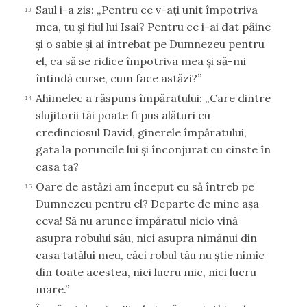
Saul i-a zis: „Pentru ce v-aţi unit împotriva
13
mea, tu şi fiul lui Isai? Pentru ce i-ai dat pâine
şi o sabie şi ai întrebat pe Dumnezeu pentru
el, ca să se ridice împotriva mea şi să-mi
întindă curse, cum face astăzi?”
Ahimelec a răspuns împăratului: „Care dintre
14
slujitorii tăi poate fi pus alături cu
credinciosul David, ginerele împăratului,
gata la poruncile lui şi înconjurat cu cinste în
casa ta?
Oare de astăzi am început eu să întreb pe
15
Dumnezeu pentru el? Departe de mine aşa
ceva! Să nu arunce împăratul nicio vină
asupra robului său, nici asupra nimănui din
casa tatălui meu, căci robul tău nu ştie nimic
din toate acestea, nici lucru mic, nici lucru
mare.”