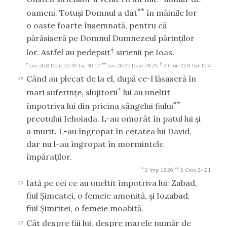
**
oameni. Totuşi Domnul a dat
în mâinile lor
o oaste foarte însemnată, pentru că
părăsiseră pe Domnul Dumnezeul părinţilor
†
lor. Astfel au pedepsit
sirienii pe Ioas.
*
**
†
Lev 26:8
Deut 32:30
Isa 30:17
Lev 26:25
Deut 28:25
2 Cron 22:8
Isa 10:4
Când au plecat de la el, după ce-l lăsaseră în
25
*
mari suferinţe, slujitorii
lui au uneltit
**
împotriva lui din pricina sângelui fiului
preotului Iehoiada. L-au omorât în patul lui şi
a murit. L-au îngropat în cetatea lui David,
dar nu l-au îngropat în mormintele
împăraţilor.
*
**
2 Imp 12:20
2 Cron 24:21
Iată pe cei ce au uneltit împotriva lui: Zabad,
26
fiul Şimeatei, o femeie amonită, şi Iozabad,
fiul Şimritei, o femeie moabită.
Cât despre fiii lui, despre marele număr de
27