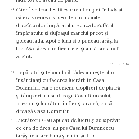
*
Când
vedeau leviţii că e mult argint în ladă şi
11
că era vremea ca s-o dea în mâinile
dregătorilor împăratului, venea logofătul
împăratului şi slujbaşul marelui preot şi
goleau lada. Apoi o luau şi o puneau iarăşi la
loc. Aşa făceau în fiecare zi şi au strâns mult
argint.
*
2 Imp 12:10
Împăratul şi Iehoiada îl dădeau meşterilor
12
însărcinaţi cu facerea lucrării în Casa
Domnului, care tocmeau cioplitori de piatră
şi tâmplari, ca să dreagă Casa Domnului,
precum şi lucrători în fier şi aramă, ca să
dreagă Casa Domnului.
Lucrătorii s-au apucat de lucru şi au isprăvit
13
ce era de dres; au pus Casa lui Dumnezeu
iarăşi în stare bună şi au întărit-o.