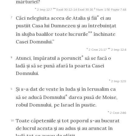
mărturiei?
*
**
†
2 Imp 12:7
Exod 30:12-14
Exod 30:16
Num 1:50
Fapte 7:44
*
Căci nelegiuita aceea de Atalia şi fiii
ei au
7
pustiit Casa lui Dumnezeu şi au întrebuinţat
**
în slujba baalilor toate lucrurile
închinate
Casei Domnului.”
*
**
2 Cron 21:17
2 Imp 12:4
*
Atunci, împăratul a poruncit
să se facă o
8
ladă şi să se pună afară la poarta Casei
Domnului.
*
2 Imp 12:9
Şi s-a dat de veste în Iuda şi în Ierusalim ca
9
*
să se aducă Domnului
darea pusă de Moise,
robul Domnului, pe Israel în pustie.
*
2 Cron 24:6
Toate căpeteniile şi tot poporul s-au bucurat
10
de lucrul acesta şi au adus şi au aruncat în
ladă tot ce aveau de plătit.