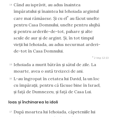
Când au isprăvit, au adus înaintea
14
împăratului şi înaintea lui Iehoiada argintul
*
care mai rămăsese. Şi cu el
au făcut unelte
pentru Casa Domnului, unelte pentru slujbă
şi pentru arderile-de-tot, pahare şi alte
scule de aur şi de argint. Şi, în tot timpul
vieţii lui Iehoiada, au adus necurmat arderi-
de-tot în Casa Domnului.
*
2 Imp 12:13
Iehoiada a murit bătrân şi sătul de zile. La
15
moarte, avea o sută treizeci de ani.
L-au îngropat în cetatea lui David, la un loc
16
cu împăraţii, pentru că făcuse bine în Israel,
şi faţă de Dumnezeu, şi faţă de Casa Lui.
Ioas şi închinarea la idoli
După moartea lui Iehoiada, căpeteniile lui
17