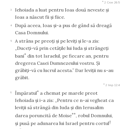
*
2 Cron 26:5
Iehoiada a luat pentru Ioas două neveste şi
3
Ioas a născut fii şi fiice.
După aceea, Ioas şi-a pus de gând să dreagă
4
Casa Domnului.
A strâns pe preoţi şi pe leviţi şi le-a zis:
5
„Duceţi-vă prin cetăţile lui Iuda şi strângeţi
*
bani
din tot Israelul, pe fiecare an, pentru
dregerea Casei Dumnezeului vostru. Şi
grăbiţi-vă cu lucrul acesta.” Dar leviţii nu s-au
grăbit.
*
2 Imp 12:4
*
Împăratul
a chemat pe marele preot
6
Iehoiada şi i-a zis: „Pentru ce n-ai vegheat ca
leviţii să strângă din Iuda şi din Ierusalim
**
darea poruncită de Moise
, robul Domnului,
†
şi pusă pe adunarea lui Israel pentru cortul