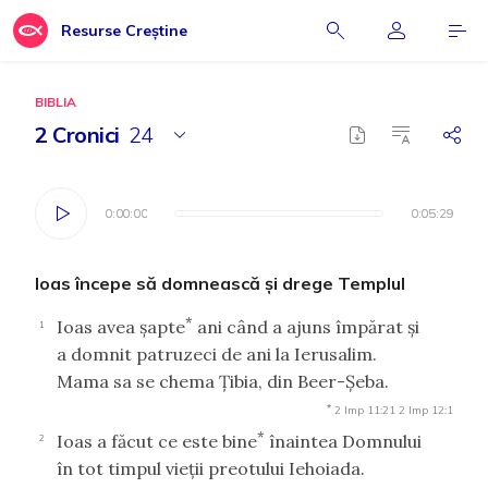
Resurse Creștine
BIBLIA
2 Cronici
24
0:00:00
0:00:00
0:05:29
0:05:29
Ioas începe să domnească şi drege Templul
*
Ioas avea şapte
ani când a ajuns împărat şi
1
a domnit patruzeci de ani la Ierusalim.
Mama sa se chema Ţibia, din Beer-Şeba.
*
2 Imp 11:21
2 Imp 12:1
*
Ioas a făcut ce este bine
înaintea Domnului
2
în tot timpul vieţii preotului Iehoiada.