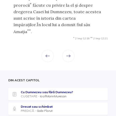
*
prorocii
făcute cu privire la el şi despre
dregerea Casei lui Dumnezeu, toate acestea
sunt scrise în istoria din cartea
împăraţilor.În locul lui a domnit fiul său
**
Amaţia
.
*
**
2 Imp 12:18
2 Imp 12:21
DIN ACEST CAPITOL
Cu Dumnezeu sau fără Dumnezeu?
CUGETARE
IosifMarinMuresan
Dresat sau schimbat
PREDICĂ
Gabi Florut