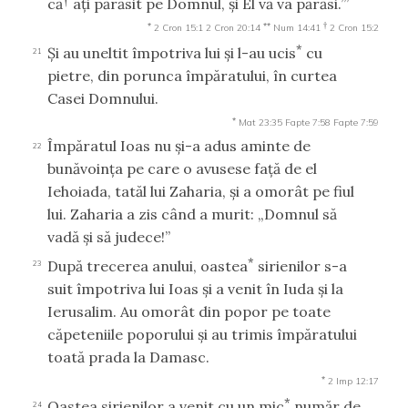
că
aţi părăsit pe Domnul, şi El vă va părăsi.’”
*
**
†
2 Cron 15:1
2 Cron 20:14
Num 14:41
2 Cron 15:2
*
Şi au uneltit împotriva lui şi l-au ucis
cu
21
pietre, din porunca împăratului, în curtea
Casei Domnului.
*
Mat 23:35
Fapte 7:58
Fapte 7:59
Împăratul Ioas nu şi-a adus aminte de
22
bunăvoinţa pe care o avusese faţă de el
Iehoiada, tatăl lui Zaharia, şi a omorât pe fiul
lui. Zaharia a zis când a murit: „Domnul să
vadă şi să judece!”
*
După trecerea anului, oastea
sirienilor s-a
23
suit împotriva lui Ioas şi a venit în Iuda şi la
Ierusalim. Au omorât din popor pe toate
căpeteniile poporului şi au trimis împăratului
toată prada la Damasc.
*
2 Imp 12:17
*
Oastea sirienilor a venit cu un mic
număr de
24