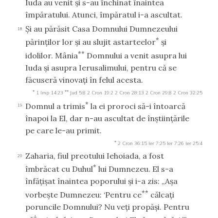
Iuda au venit şi s-au închinat înaintea
împăratului. Atunci, împăratul i-a ascultat.
Şi au părăsit Casa Domnului Dumnezeului
18
*
părinţilor lor şi au slujit astarteelor
şi
**
idolilor. Mânia
Domnului a venit asupra lui
Iuda şi asupra Ierusalimului, pentru că se
făcuseră vinovaţi în felul acesta.
*
**
1 Imp 14:23
Jud 5:8
2 Cron 19:2
2 Cron 28:13
2 Cron 29:8
2 Cron 32:25
*
Domnul a trimis
la ei proroci să-i întoarcă
19
înapoi la El, dar n-au ascultat de înştiinţările
pe care le-au primit.
*
2 Cron 36:15
Ier 7:25
Ier 7:26
Ier 25:4
Zaharia, fiul preotului Iehoiada, a fost
20
*
îmbrăcat cu Duhul
lui Dumnezeu. El s-a
înfăţişat înaintea poporului şi i-a zis: „Aşa
**
vorbeşte Dumnezeu: ‘Pentru ce
călcaţi
poruncile Domnului? Nu veţi propăşi. Pentru
†