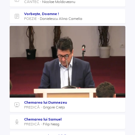
CÂNTEC
Nicolae Moldoveanu
Vorbește, Doamne !
POEZIE
Danielescu Alina Camelia
Chemarea lui Dumnezeu
PREDICĂ
Grigore Creța
Chemarea lui Samuel
PREDICĂ
Filip Neag