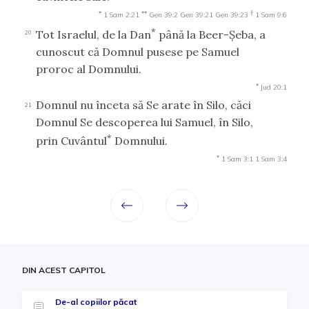
*
**
†
1 Sam 2:21
Gen 39:2
Gen 39:21
Gen 39:23
1 Sam 9:6
*
Tot Israelul, de la Dan
până la Beer-Şeba, a
20
cunoscut că Domnul pusese pe Samuel
proroc al Domnului.
*
Jud 20:1
Domnul nu înceta să Se arate în Silo, căci
21
Domnul Se descoperea lui Samuel, în Silo,
*
prin Cuvântul
Domnului.
*
1 Sam 3:1
1 Sam 3:4
DIN ACEST CAPITOL
De-al copiilor păcat