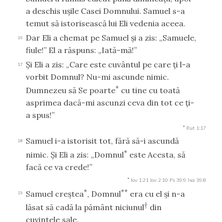
a deschis uşile Casei Domnului. Samuel s-a
temut să istorisească lui Eli vedenia aceea.
Dar Eli a chemat pe Samuel şi a zis: „Samuele,
16
fiule!” El a răspuns: „Iată-mă!”
Şi Eli a zis: „Care este cuvântul pe care ţi l-a
17
vorbit Domnul? Nu-mi ascunde nimic.
*
Dumnezeu să Se poarte
cu tine cu toată
asprimea dacă-mi ascunzi ceva din tot ce ţi-
a spus!”
*
Rut 1:17
Samuel i-a istorisit tot, fără să-i ascundă
18
*
nimic. Şi Eli a zis: „Domnul
este Acesta, să
facă ce va crede!”
*
Iov 1:21
Iov 2:10
Ps 39:9
Isa 39:8
*
**
Samuel creştea
, Domnul
era cu el şi n-a
19
†
lăsat să cadă la pământ niciunul
din
cuvintele sale.