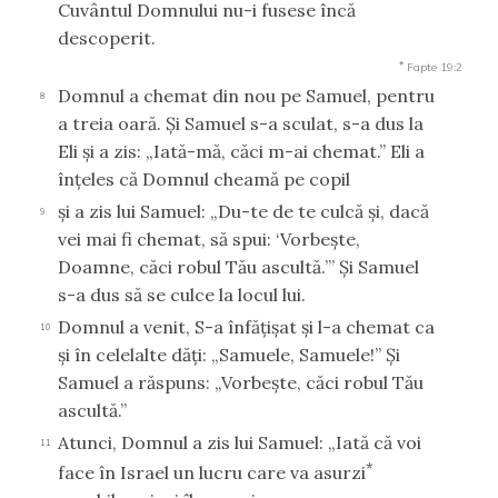
Cuvântul Domnului nu-i fusese încă
descoperit.
*
Fapte 19:2
Domnul a chemat din nou pe Samuel, pentru
8
a treia oară. Şi Samuel s-a sculat, s-a dus la
Eli şi a zis: „Iată-mă, căci m-ai chemat.” Eli a
înţeles că Domnul cheamă pe copil
şi a zis lui Samuel: „Du-te de te culcă şi, dacă
9
vei mai fi chemat, să spui: ‘Vorbeşte,
Doamne, căci robul Tău ascultă.’” Şi Samuel
s-a dus să se culce la locul lui.
Domnul a venit, S-a înfăţişat şi l-a chemat ca
10
şi în celelalte dăţi: „Samuele, Samuele!” Şi
Samuel a răspuns: „Vorbeşte, căci robul Tău
ascultă.”
Atunci, Domnul a zis lui Samuel: „Iată că voi
11
*
face în Israel un lucru care va asurzi