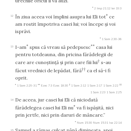
urechile oricui îl va auzi.
*
2 Imp 21:12
Ier 19:3
*
În ziua aceea voi împlini asupra lui Eli tot
ce
12
am rostit împotriva casei lui; voi începe şi voi
isprăvi.
*
1 Sam 2:30-36
*
**
I-am
spus că vreau să pedepsesc
casa lui
13
pentru totdeauna, din pricina fărădelegii de
†
care are cunoştinţă şi prin care fiii lui
s-au
††
făcut vrednici de lepădat, fără
ca el să-i fi
oprit.
*
**
†
††
1 Sam 2:29-31
Ezec 7:3
Ezec 18:30
1 Sam 2:12
1 Sam 2:17
1 Sam 2:22
1 Sam 2:23
1 Sam 2:25
De aceea, jur casei lui Eli că niciodată
14
*
fărădelegea casei lui Eli nu
va fi ispăşită, nici
prin jertfe, nici prin daruri de mâncare.”
*
Num 15:30
Num 15:31
Isa 22:14
Samuel a rămas culcat până dimineaţa, apoi
15