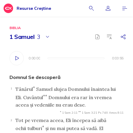
Resurse Creștine
BIBLIA
1 Samuel
3
0:00:00
0:00:00
0:03:55
0:03:55
Domnul Se descoperă
*
Tânărul
Samuel slujea Domnului înaintea lui
1
**
Eli. Cuvântul
Domnului era rar în vremea
aceea şi vedeniile nu erau dese.
*
**
1 Sam 2:11
1 Sam 3:21
Ps 74:9
Amos 8:11
Tot pe vremea aceea, Eli începea să aibă
2
*
ochii tulburi
şi nu mai putea să vadă. El