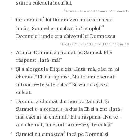
stătea culcat la locul lui,
*
Gen 27:1
Gen 48:10
1 Sam 2:22
1 Sam 4:15
*
iar candela
lui Dumnezeu nu se stinsese
3
**
încă şi Samuel era culcat în Templul
Domnului, unde era chivotul lui Dumnezeu.
*
**
Exod 27:21
Lev 24:3
2 Cron 13:11
1 Sam 1:9
Atunci, Domnul a chemat pe Samuel. El a
4
răspuns: „Iată-mă!”
Şi a alergat la Eli şi a zis: „Iată-mă, căci m-ai
5
chemat.” Eli a răspuns: „Nu te-am chemat;
întoarce-te şi te culcă.” Şi s-a dus şi s-a
culcat.
Domnul a chemat din nou pe Samuel. Şi
6
Samuel s-a sculat, s-a dus la Eli şi a zis: „Iată-
mă, căci m-ai chemat.” Eli a răspuns: „Nu te-
am chemat, fiule, întoarce-te şi te culcă.”
*
Samuel nu cunoştea
încă pe Domnul şi
7