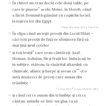
În chivot nu erau decât cele două table, pe
10
*
care le pusese
acolo Moise, în Horeb, când
a făcut Domnul legământ cu copiii lui Israel,
la ieşirea lor din Egipt.
*
Deut 10:2
Deut 10:5
2 Cron 6:11
În clipa când au ieşit preoţii din Locul Sfânt –
11
căci toţi preoţii de faţă se sfinţiseră fără să
mai ţină şirul cetelor
*
şi toţi leviţii
care erau cântăreţi: Asaf,
12
Heman, Iedutun, fiii şi fraţii lor, îmbrăcaţi în
in subţire, stăteau, la răsăritul altarului, cu
**
chimvale, alăute şi harpe şi aveau cu
ei o
sută douăzeci de preoţi care sunau din
trâmbiţe –
*
**
1 Cron 25:1
1 Cron 15:24
Ps 136:1
şi când cei ce sunau din trâmbiţe şi cei ce
13
cântau, unindu-se într-un glas ca să