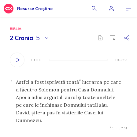
Resurse Creștine
BIBLIA
2 Cronici
5
0:00:00
0:00:00
0:02:52
0:02:52
*
Astfel a fost isprăvită toată
lucrarea pe care
1
a făcut-o Solomon pentru Casa Domnului.
Apoi a adus argintul, aurul şi toate uneltele
pe care le închinase Domnului tatăl său,
David, şi le-a pus în vistieriile Casei lui
Dumnezeu.
*
1 Imp 7:51