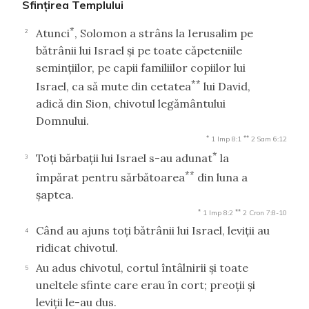
Sfinţirea Templului
*
Atunci
, Solomon a strâns la Ierusalim pe
2
bătrânii lui Israel şi pe toate căpeteniile
seminţiilor, pe capii familiilor copiilor lui
**
Israel, ca să mute din cetatea
lui David,
adică din Sion, chivotul legământului
Domnului.
*
**
1 Imp 8:1
2 Sam 6:12
*
Toţi bărbaţii lui Israel s-au adunat
la
3
**
împărat pentru sărbătoarea
din luna a
şaptea.
*
**
1 Imp 8:2
2 Cron 7:8-10
Când au ajuns toţi bătrânii lui Israel, leviţii au
4
ridicat chivotul.
Au adus chivotul, cortul întâlnirii şi toate
5
uneltele sfinte care erau în cort; preoţii şi
leviţii le-au dus.