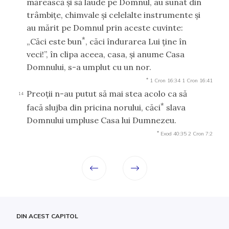
mărească şi să laude pe Domnul, au sunat din
trâmbiţe, chimvale şi celelalte instrumente şi
au mărit pe Domnul prin aceste cuvinte:
*
„Căci este bun
, căci îndurarea Lui ţine în
veci!”, în clipa aceea, casa, şi anume Casa
Domnului, s-a umplut cu un nor.
*
1 Cron 16:34
1 Cron 16:41
Preoţii n-au putut să mai stea acolo ca să
14
*
facă slujba din pricina norului, căci
slava
Domnului umpluse Casa lui Dumnezeu.
*
Exod 40:35
2 Cron 7:2
DIN ACEST CAPITOL