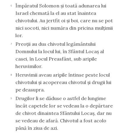
Împăratul Solomon şi toată adunarea lui
6
Israel chemată la el au stat înaintea
chivotului. Au jertfit oi şi boi, care nu se pot
nici socoti, nici număra din pricina mulţimii
lor.
Preoţii au dus chivotul legământului
7
Domnului la locul lui, în Sfântul Locaş al
casei, în Locul Preasfânt, sub aripile
heruvimilor.
Heruvimii aveau aripile întinse peste locul
8
chivotului şi acopereau chivotul şi drugii lui
pe deasupra.
Drugilor li se dăduse o astfel de lungime
9
încât capetele lor se vedeau la o depărtare
de chivot dinaintea Sfântului Locaş, dar nu
se vedeau de afară. Chivotul a fost acolo
până în ziua de azi.