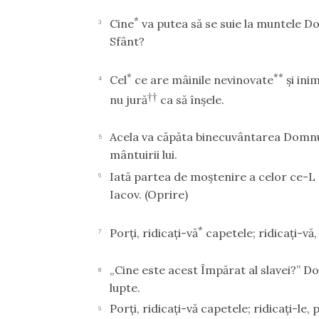
*
Cine
va putea să se suie la muntele Do
3
Sfânt?
*
**
Cel
ce are mâinile nevinovate
şi ini
4
††
nu jură
ca să înşele.
Acela va căpăta binecuvântarea Domnul
5
mântuirii lui.
Iată partea de moştenire a celor ce-L
6
Iacov.
(Oprire)
*
Porţi, ridicaţi-vă
capetele; ridicaţi-vă,
7
„Cine este acest Împărat al slavei?” Do
8
lupte.
Porţi, ridicaţi-vă capetele; ridicaţi-le, 
9