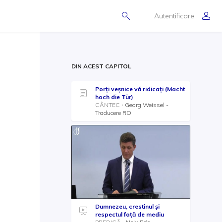
Autentificare
DIN ACEST CAPITOL
Porţi veşnice vă ridicaţi (Macht
hoch die Tür)
CÂNTEC
Georg Weissel -
Traducere RO
Dumnezeu, crestinul şi
respectul față de mediu