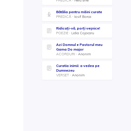
PREDICĂ
Nelu Brie
Bătălia pentru mâini curate
PREDICĂ
Iosif Borca
Ridicați-vă, porți veșnice!
POEZIE
Lidia Cojocaru
Azi Domnul e Pastorul meu
Gama Do major
ACORDURI
Anonim
Curatia inimii: a vedea pe
Dumnezeu
VERSET
Anonim