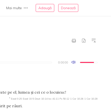
Mai multe
Adaugă
Donează
0:00:00
0:00:00
te pe el, lumea şi cei ce o locuiesc!
*
Exod 9:29
Exod 19:5
Deut 10:14
Iov 41:11
Ps 50:12
1 Cor 10:26
1 Cor 10:28
rit pe râuri.