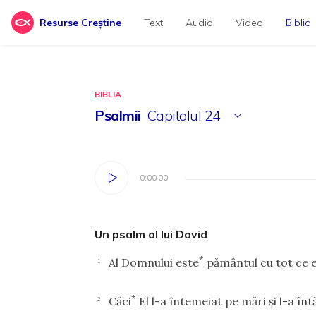
Resurse Creștine
Text
Audio
Video
Biblia
BIBLIA
Psalmii
Capitolul
24
0:00:00
0:00:00
Un psalm al lui David
*
Al Domnului este
pământul cu tot ce es
1
*
Căci
El l-a întemeiat pe mări şi l-a întă
2