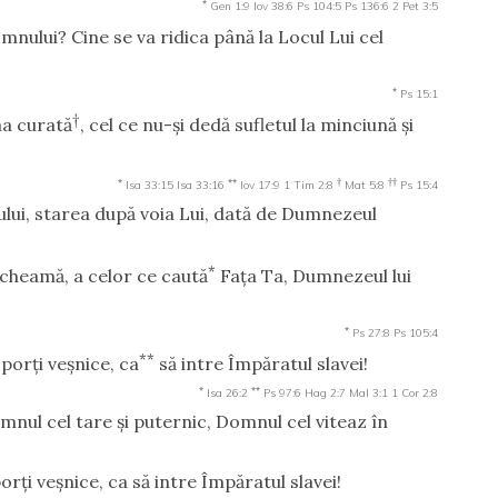
*
Gen 1:9
Iov 38:6
Ps 104:5
Ps 136:6
2 Pet 3:5
mnului? Cine se va ridica până la Locul Lui cel
*
Ps 15:1
†
ma curată
, cel ce nu-şi dedă sufletul la minciună şi
*
**
†
††
Isa 33:15
Isa 33:16
Iov 17:9
1 Tim 2:8
Mat 5:8
Ps 15:4
ui, starea după voia Lui, dată de Dumnezeul
*
 cheamă, a celor ce caută
Faţa Ta, Dumnezeul lui
*
Ps 27:8
Ps 105:4
**
 porţi veşnice, ca
să intre Împăratul slavei!
*
**
Isa 26:2
Ps 97:6
Hag 2:7
Mal 3:1
1 Cor 2:8
mnul cel tare şi puternic, Domnul cel viteaz în
porţi veşnice, ca să intre Împăratul slavei!