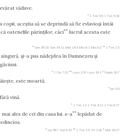
evărat văduve.
*
1 Tim 5:5
1 Tim 5:16
 copii, aceştia să se deprindă să fie evlavioşi întâi
**
ă ostenelile părinţilor, căci
lucrul acesta este
*
**
Gen 45:10
Gen 45:11
Mat 15:4
Efes 6:1
Efes 6:2
1 Tim 2:3
 singură, şi-a pus nădejdea în Dumnezeu şi
ugăciuni.
*
**
†
1 Cor 7:32
Luca 2:39
Luca 18:1
Fapte 26:7
ăieşte, este moartă.
*
Iac 5:5
fără vină.
*
1 Tim 1:3
1 Tim 4:11
1 Tim 6:17
*
**
mai ales de cei din casa lui, s-a
lepădat de
edincios.
*
**
†
Isa 58:7
Gal 6:10
2 Tim 3:5
Tit 1:16
Mat 18:17