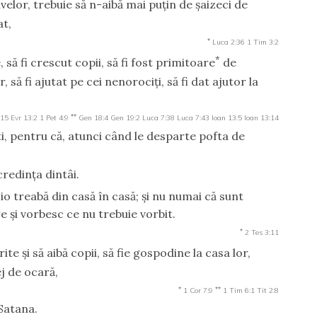
uvelor, trebuie să n-aibă mai puţin de şaizeci de
at,
*
Luca 2:36
1 Tim 3:2
*
 să fi crescut copii, să fi fost primitoare
de
r, să fi ajutat pe cei nenorociţi, să fi dat ajutor la
**
:15
Evr 13:2
1 Pet 4:9
Gen 18:4
Gen 19:2
Luca 7:38
Luca 7:43
Ioan 13:5
Ioan 13:14
ti, pentru că, atunci când le desparte pofta de
 credinţa dintâi.
io treabă din casă în casă; şi nu numai că sunt
re şi vorbesc ce nu trebuie vorbit.
*
2 Tes 3:11
te şi să aibă copii, să fie gospodine la casa lor,
ej de ocară,
*
**
1 Cor 7:9
1 Tim 6:1
Tit 2:8
 Satana.