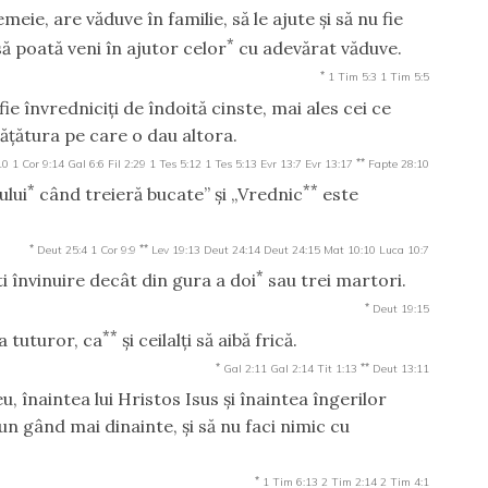
meie, are văduve în familie, să le ajute şi să nu fie
*
ă poată veni în ajutor celor
cu adevărat văduve.
*
1 Tim 5:3
1 Tim 5:5
fie învredniciţi de îndoită cinste, mai ales cei ce
ăţătura pe care o dau altora.
**
10
1 Cor 9:14
Gal 6:6
Fil 2:29
1 Tes 5:12
1 Tes 5:13
Evr 13:7
Evr 13:17
Fapte 28:10
*
**
ului
când treieră bucate” şi „Vrednic
este
*
**
Deut 25:4
1 Cor 9:9
Lev 19:13
Deut 24:14
Deut 24:15
Mat 10:10
Luca 10:7
*
i învinuire decât din gura a doi
sau trei martori.
*
Deut 19:15
**
a tuturor, ca
şi ceilalţi să aibă frică.
*
**
Gal 2:11
Gal 2:14
Tit 1:13
Deut 13:11
, înaintea lui Hristos Isus şi înaintea îngerilor
eun gând mai dinainte, şi să nu faci nimic cu
*
1 Tim 6:13
2 Tim 2:14
2 Tim 4:1