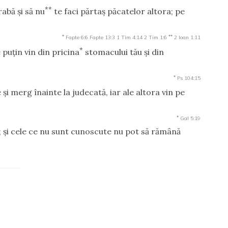
**
abă şi să nu
te faci părtaş păcatelor altora; pe
*
**
Fapte 6:6
Fapte 13:3
1 Tim 4:14
2 Tim 1:6
2 Ioan 1:11
*
e puţin vin din pricina
stomacului tău şi din
*
Ps 104:15
 merg înainte la judecată, iar ale altora vin pe
*
Gal 5:19
; şi cele ce nu sunt cunoscute nu pot să rămână