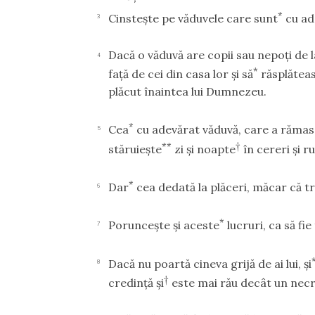
*
Cinsteşte pe văduvele care sunt
cu ad
3
Dacă o văduvă are copii sau nepoţi de la
4
*
faţă de cei din casa lor şi să
răsplăteasc
plăcut înaintea lui Dumnezeu.
*
Cea
cu adevărat văduvă, care a rămas
5
**
†
stăruieşte
zi şi noapte
în cereri şi r
*
Dar
cea dedată la plăceri, măcar că tr
6
*
Porunceşte şi aceste
lucruri, ca să fie 
7
Dacă nu poartă cineva grijă de ai lui, şi
8
†
credinţă şi
este mai rău decât un necr