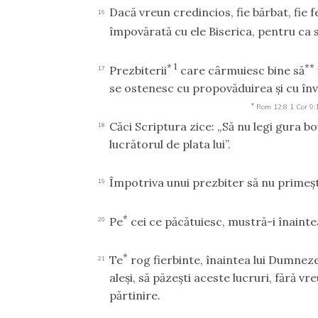
Dacă vreun credincios, fie bărbat, fie fe
16
împovărată cu ele Biserica, pentru ca s
*
1
**
Prezbiterii
care cârmuiesc bine să
17
se ostenesc cu propovăduirea şi cu înv
*
Rom 12:8
1 Cor 9:
Căci Scriptura zice: „Să nu legi gura bo
18
lucrătorul de plata lui”.
Împotriva unui prezbiter să nu primeşt
19
*
Pe
cei ce păcătuiesc, mustră-i înainte
20
*
Te
rog fierbinte, înaintea lui Dumnezeu
21
aleşi, să păzeşti aceste lucruri, fără vr
părtinire.