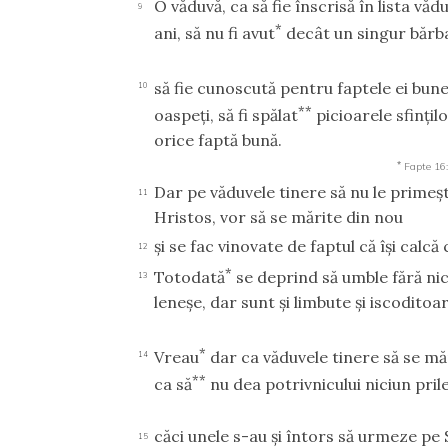
O văduvă, ca să fie înscrisă în lista văd
9
*
ani, să nu fi avut
decât un singur bărb
să fie cunoscută pentru faptele ei bune,
10
**
oaspeţi, să fi spălat
picioarele sfinţilo
orice faptă bună.
*
Fapte 16
Dar pe văduvele tinere să nu le primeş
11
Hristos, vor să se mărite din nou
şi se fac vinovate de faptul că îşi calcă
12
*
Totodată
se deprind să umble fără nic
13
leneşe, dar sunt şi limbute şi iscoditoa
*
Vreau
dar ca văduvele tinere să se mări
14
**
ca să
nu dea potrivnicului niciun pril
căci unele s-au şi întors să urmeze pe
15