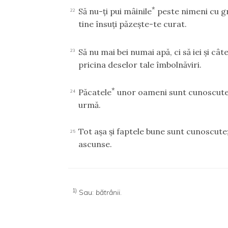
*
Să nu-ţi pui mâinile
peste nimeni cu gr
22
tine însuţi păzeşte-te curat.
Să nu mai bei numai apă, ci să iei şi cât
23
pricina deselor tale îmbolnăviri.
*
Păcatele
unor oameni sunt cunoscute şi
24
urmă.
Tot aşa şi faptele bune sunt cunoscute
25
ascunse.
1)
Sau:
bătrânii
.