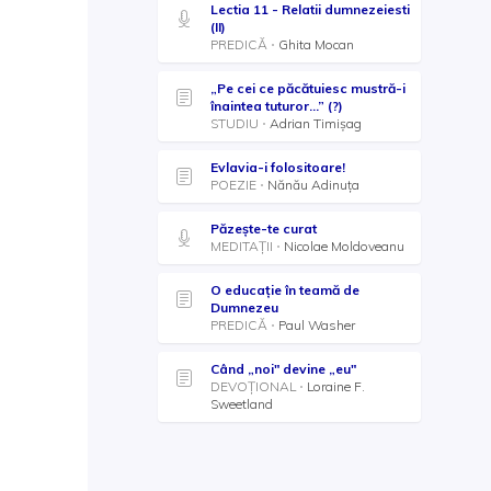
Lectia 11 - Relatii dumnezeiesti
(II)
PREDICĂ
Ghita Mocan
„Pe cei ce păcătuiesc mustră-i
înaintea tuturor...” (?)
STUDIU
Adrian Timișag
Evlavia-i folositoare!
POEZIE
Nănău Adinuţa
Păzește-te curat
MEDITAȚII
Nicolae Moldoveanu
O educație în teamă de
Dumnezeu
PREDICĂ
Paul Washer
Când „noi" devine „eu"
DEVOȚIONAL
Loraine F.
Sweetland