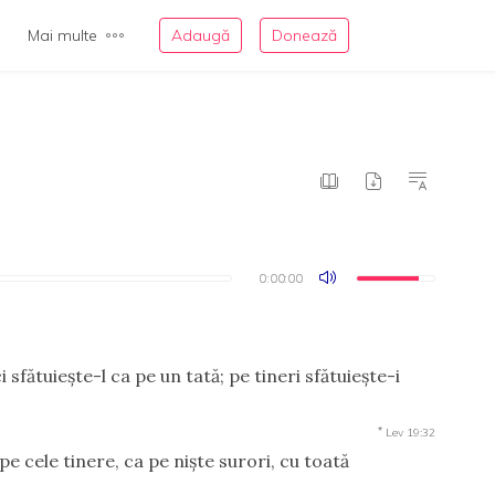
Mai multe
Adaugă
Donează
0:00:00
0:00:00
sfătuieşte-l ca pe un tată; pe tineri sfătuieşte-i
*
Lev 19:32
e cele tinere, ca pe nişte surori, cu toată