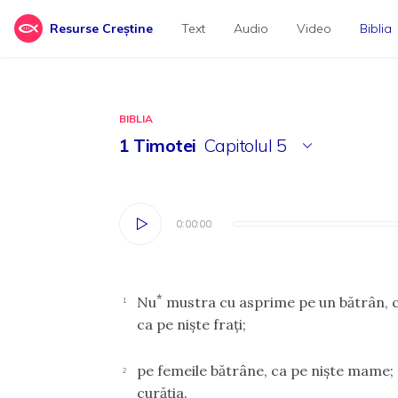
Resurse Creștine
Text
Audio
Video
Biblia
BIBLIA
1 Timotei
Capitolul
5
0:00:00
0:00:00
*
Nu
mustra cu asprime pe un bătrân, ci 
1
ca pe nişte fraţi;
pe femeile bătrâne, ca pe nişte mame; p
2
curăţia.