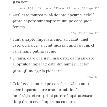
şi va veni.
*
**
†
††
Apoc 11:7
Apoc 13:1
Apoc 13:10
Apoc 17:11
Apoc 13:3
Apoc 13:8
*
**
Aici
este mintea plină de înţelepciune: cele
9
şapte capete sunt şapte munţi pe care şade
femeia.
*
**
Apoc 13:18
Apoc 13:1
Sunt şi şapte împăraţi: cinci au căzut, unul
10
este, celălalt n-a venit încă şi, când va veni, el
va rămâne puţină vreme.
Şi fiara, care era şi nu mai este, ea însăşi este
11
al optulea împărat: este din numărul celor
*
şapte şi
merge la pierzare.
*
Apoc 17:8
*
Cele
zece coarne pe care le-ai văzut sunt
12
zece împăraţi care n-au primit încă
împărăţia, ci vor primi putere împărătească
timp de un ceas împreună cu fiara.
*