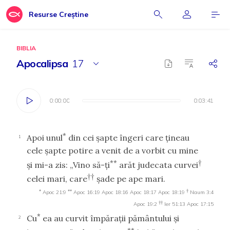
Resurse Creștine
BIBLIA
Apocalipsa
17
0:00:00
0:00:00
0:03:41
0:03:41
*
Apoi unul
din cei şapte îngeri care ţineau
1
cele şapte potire a venit de a vorbit cu mine
**
†
şi mi-a zis: „Vino să-ţi
arăt judecata curvei
††
celei mari, care
şade pe ape mari.
*
**
†
Apoc 21:9
Apoc 16:19
Apoc 18:16
Apoc 18:17
Apoc 18:19
Naum 3:4
††
Apoc 19:2
Ier 51:13
Apoc 17:15
*
Cu
ea au curvit împăraţii pământului şi
2
**