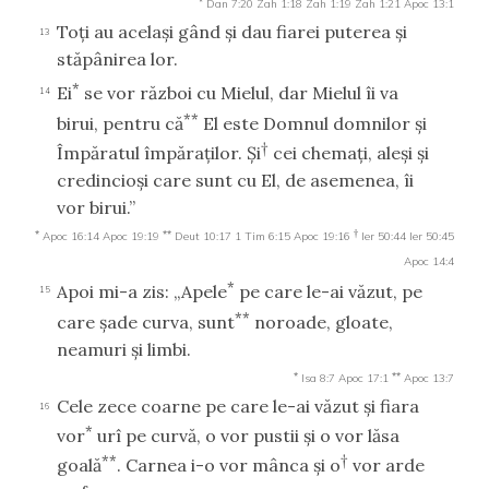
Dan 7:20
Zah 1:18
Zah 1:19
Zah 1:21
Apoc 13:1
Toţi au acelaşi gând şi dau fiarei puterea şi
13
stăpânirea lor.
*
Ei
se vor război cu Mielul, dar Mielul îi va
14
**
birui, pentru că
El este Domnul domnilor şi
†
Împăratul împăraţilor. Şi
cei chemaţi, aleşi şi
credincioşi care sunt cu El, de asemenea, îi
vor birui.”
*
**
†
Apoc 16:14
Apoc 19:19
Deut 10:17
1 Tim 6:15
Apoc 19:16
Ier 50:44
Ier 50:45
Apoc 14:4
*
Apoi mi-a zis: „Apele
pe care le-ai văzut, pe
15
**
care şade curva, sunt
noroade, gloate,
neamuri şi limbi.
*
**
Isa 8:7
Apoc 17:1
Apoc 13:7
Cele zece coarne pe care le-ai văzut şi fiara
16
*
vor
urî pe curvă, o vor pustii şi o vor lăsa
**
†
goală
. Carnea i-o vor mânca şi o
vor arde