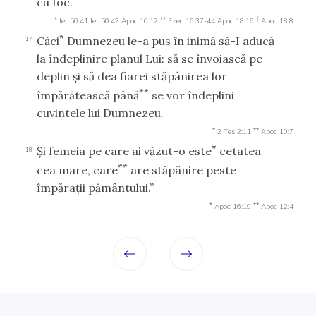
cu foc.
*
**
†
Ier 50:41
Ier 50:42
Apoc 16:12
Ezec 16:37-44
Apoc 18:16
Apoc 18:8
*
Căci
Dumnezeu le-a pus în inimă să-I aducă
17
la îndeplinire planul Lui: să se învoiască pe
deplin şi să dea fiarei stăpânirea lor
**
împărătească până
se vor îndeplini
cuvintele lui Dumnezeu.
*
**
2 Tes 2:11
Apoc 10:7
*
Şi femeia pe care ai văzut-o este
cetatea
18
**
cea mare, care
are stăpânire peste
împăraţii pământului.”
*
**
Apoc 16:19
Apoc 12:4