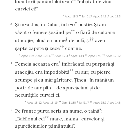
locuitorii pământului s-au
îmbătat de vinul
curviei ei!”
*
**
Apoc 18:3
Ier 51:7
Apoc 14:8
Apoc 18:3
*
Şi m-a dus, în Duhul, într-o
pustie. Şi am
3
**
văzut o femeie şezând pe
o fiară de culoare
†
††
stacojie, plină cu nume
de hulă, şi
avea
*†
şapte capete şi zece
coarne.
*
**
†
††
*†
Apoc 12:6
Apoc 12:14
Apoc 12:3
Apoc 13:1
Apoc 17:9
Apoc 17:12
*
Femeia aceasta era
îmbrăcată cu purpură şi
4
**
stacojiu, era împodobită
cu aur, cu pietre
†
scumpe şi cu mărgăritare. Ţinea
în mână un
††
potir de aur plin
de spurcăciuni şi de
necurăţiile curviei ei.
*
**
†
††
Apoc 18:12
Apoc 18:16
Dan 11:38
Ier 51:7
Apoc 18:6
Apoc 14:8
*
Pe frunte purta scris un nume, o taină
:
5
**
†
„Babilonul cel
mare, mama
curvelor şi
spurcăciunilor pământului”.