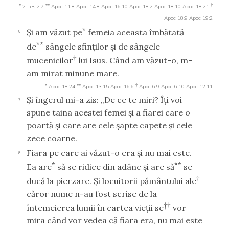
*
**
†
2 Tes 2:7
Apoc 11:8
Apoc 14:8
Apoc 16:10
Apoc 18:2
Apoc 18:10
Apoc 18:21
Apoc 18:9
Apoc 19:2
*
Şi am văzut pe
femeia aceasta îmbătată
6
**
de
sângele sfinţilor şi de sângele
†
mucenicilor
lui Isus. Când am văzut-o, m-
am mirat minune mare.
*
**
†
Apoc 18:24
Apoc 13:15
Apoc 16:6
Apoc 6:9
Apoc 6:10
Apoc 12:11
Şi îngerul mi-a zis: „De ce te miri? Îţi voi
7
spune taina acestei femei şi a fiarei care o
poartă şi care are cele şapte capete şi cele
zece coarne.
Fiara pe care ai văzut-o era şi nu mai este.
8
*
**
Ea are
să se ridice din adânc şi are să
se
†
ducă la pierzare. Şi locuitorii pământului ale
căror nume n-au fost scrise de la
††
întemeierea lumii în cartea vieţii se
vor
mira când vor vedea că fiara era, nu mai este