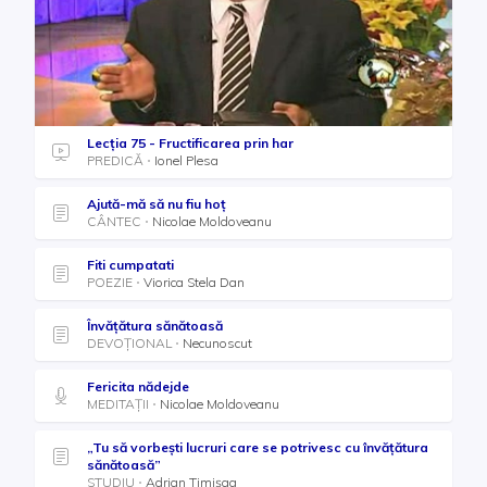
Lecția 75 - Fructificarea prin har
PREDICĂ
Ionel Plesa
Ajută-mă să nu fiu hoț
CÂNTEC
Nicolae Moldoveanu
Fiti cumpatati
POEZIE
Viorica Stela Dan
Învățătura sănătoasă
DEVOȚIONAL
Necunoscut
Fericita nădejde
MEDITAȚII
Nicolae Moldoveanu
„Tu să vorbești lucruri care se potrivesc cu învățătura
sănătoasă”
STUDIU
Adrian Timișag