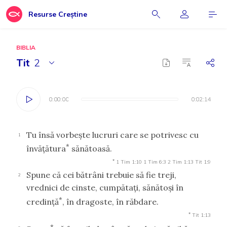
Resurse Creștine
BIBLIA
Tit
2
0:00:00
0:00:00
0:02:14
0:02:14
Tu însă vorbeşte lucruri care se potrivesc cu
1
*
învăţătura
sănătoasă.
*
1 Tim 1:10
1 Tim 6:3
2 Tim 1:13
Tit 1:9
Spune că cei bătrâni trebuie să fie treji,
2
vrednici de cinste, cumpătaţi, sănătoşi în
*
credinţă
, în dragoste, în răbdare.
*
Tit 1:13
*