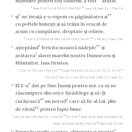
mântuire pentru toţi oamenii, a fost
arătat
*
**
Rom 5:15
Tit 3:4
Tit 3:5
1 Pet 5:12
Luca 3:6
Ioan 1:9
1 Tim 2:4
*
**
şi
ne învaţă s-o rupem cu păgânătatea şi
12
cu poftele lumeşti şi să trăim în veacul de
acum cu cumpătare, dreptate şi evlavie,
*
**
Luca 1:75
Rom 6:19
Efes 1:4
Col 1:22
1 Tes 4:7
1 Pet 4:2
1 Ioan 2:16
*
**
aşteptând
fericita noastră nădejde
şi
13
†
arătarea
slavei marelui nostru Dumnezeu şi
Mântuitor, Isus Hristos.
*
**
†
1 Cor 1:7
Fil 3:20
2 Pet 3:12
Fapte 24:15
Col 1:5
Col 1:23
Tit 1:2
Tit 3:7
Col 3:4
2 Tim 4:1
2 Tim 4:8
Evr 9:28
1 Pet 1:7
1 Ioan 3:2
*
El S-a
dat pe Sine Însuşi pentru noi, ca să ne
14
răscumpere din orice fărădelege şi să-Şi
**
†
curăţească
un norod
care să fie al Lui, plin
††
de râvnă
pentru fapte bune.
*
**
†
Gal 1:4
Gal 2:20
Efes 5:2
1 Tim 2:6
Evr 9:14
Exod 15:16
Exod 19:5
Deut 7:6
††
Deut 14:2
Deut 26:18
1 Pet 2:9
Efes 2:10
Tit 3:8
*
Spune lucrurile acestea, sfătuieşte şi mustră
15