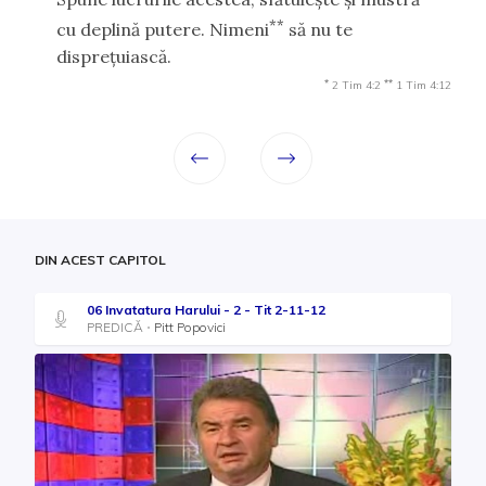
**
cu deplină putere. Nimeni
să nu te
dispreţuiască.
*
**
2 Tim 4:2
1 Tim 4:12
DIN ACEST CAPITOL
06 Invatatura Harului - 2 - Tit 2-11-12
PREDICĂ
Pitt Popovici