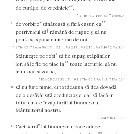
**
de curăţie, de vrednicie
,
*
**
1 Tim 4:12
1 Pet 5:3
Efes 6:24
*
**
de vorbire
sănătoasă şi fără cusur, ca
8
†
potrivnicul să
rămână de ruşine şi să nu
poată să spună nimic rău de noi.
*
**
†
1 Tim 6:3
Neem 5:9
1 Tim 5:14
1 Pet 2:12
1 Pet 2:15
1 Pet 3:16
2 Tes 3:14
*
Sfătuieşte pe robi
să fie supuşi stăpânilor
9
**
lor, să le fie pe plac în
toate lucrurile, să nu
le întoarcă vorba,
*
**
Efes 6:5
Col 3:22
1 Tim 6:1
1 Tim 6:2
1 Pet 2:18
Efes 5:24
să nu fure nimic, ci totdeauna să dea dovadă
10
*
de o desăvârşită credincioşie, ca
să facă în
totul cinste învăţăturii lui Dumnezeu,
Mântuitorul nostru.
*
Mat 5:16
Fil 2:15
*
Căci harul
lui Dumnezeu, care aduce
11
**