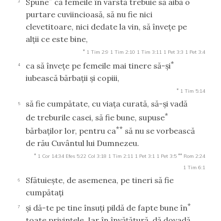
Spune
că femeile în vârstă trebuie să aibă o
3
purtare cuviincioasă, să nu fie nici
clevetitoare, nici dedate la vin, să înveţe pe
alţii ce este bine,
*
1 Tim 2:9
1 Tim 2:10
1 Tim 3:11
1 Pet 3:3
1 Pet 3:4
*
ca să înveţe pe femeile mai tinere să-şi
4
iubească bărbaţii şi copiii,
*
1 Tim 5:14
să fie cumpătate, cu viaţa curată, să-şi vadă
5
*
de treburile casei, să fie bune, supuse
**
bărbaţilor lor, pentru ca
să nu se vorbească
de rău Cuvântul lui Dumnezeu.
*
**
1 Cor 14:34
Efes 5:22
Col 3:18
1 Tim 2:11
1 Pet 3:1
1 Pet 3:5
Rom 2:24
1 Tim 6:1
Sfătuieşte, de asemenea, pe tineri să fie
6
cumpătaţi
*
şi dă-te pe tine însuţi pildă de fapte bune în
7
toate privinţele. Iar în învăţătură, dă dovadă