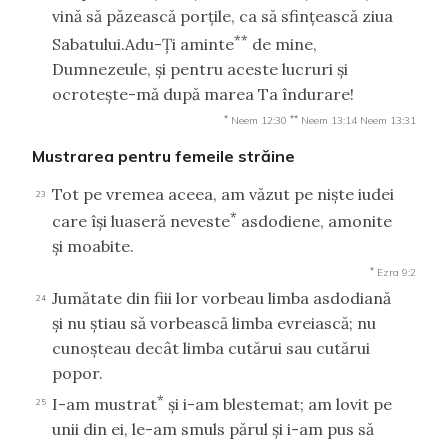
vină să păzească porţile, ca să sfinţească ziua
**
Sabatului.Adu-Ţi aminte
de mine,
Dumnezeule, şi pentru aceste lucruri şi
ocroteşte-mă după marea Ta îndurare!
*
**
Neem 12:30
Neem 13:14
Neem 13:31
Mustrarea pentru femeile străine
Tot pe vremea aceea, am văzut pe nişte iudei
23
*
care îşi luaseră neveste
asdodiene, amonite
şi moabite.
*
Ezra 9:2
Jumătate din fiii lor vorbeau limba asdodiană
24
şi nu ştiau să vorbească limba evreiască; nu
cunoşteau decât limba cutărui sau cutărui
popor.
*
I-am mustrat
şi i-am blestemat; am lovit pe
25
unii din ei, le-am smuls părul şi i-am pus să