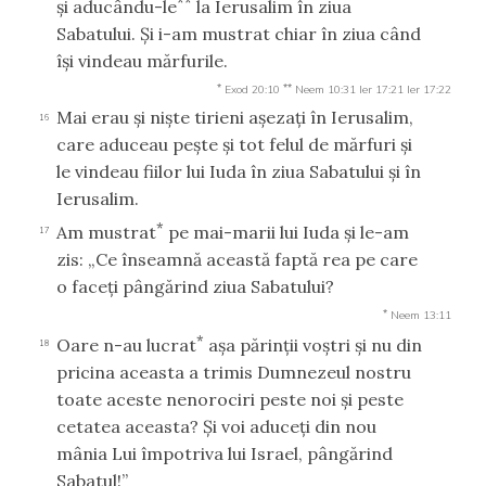
**
şi aducându-le
la Ierusalim în ziua
Sabatului. Şi i-am mustrat chiar în ziua când
îşi vindeau mărfurile.
*
**
Exod 20:10
Neem 10:31
Ier 17:21
Ier 17:22
Mai erau şi nişte tirieni aşezaţi în Ierusalim,
16
care aduceau peşte şi tot felul de mărfuri şi
le vindeau fiilor lui Iuda în ziua Sabatului şi în
Ierusalim.
*
Am mustrat
pe mai-marii lui Iuda şi le-am
17
zis: „Ce înseamnă această faptă rea pe care
o faceţi pângărind ziua Sabatului?
*
Neem 13:11
*
Oare n-au lucrat
aşa părinţii voştri şi nu din
18
pricina aceasta a trimis Dumnezeul nostru
toate aceste nenorociri peste noi şi peste
cetatea aceasta? Şi voi aduceţi din nou
mânia Lui împotriva lui Israel, pângărind
Sabatul!”