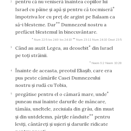
pentru că nu veniseră înaintea copiilor lui
2
*
Israel cu pâine şi apă şi pentru că tocmiseră
împotriva lor cu preţ de argint pe Balaam ca
**
să-i blesteme. Dar
Dumnezeul nostru a
prefăcut blestemul în binecuvântare.
*
**
Num 22:5
Ios 24:9
Ios 24:10
Num 23:11
Num 24:10
Deut 23:5
*
Când au auzit Legea, au deosebit
din Israel
3
pe toţi străinii.
*
Neem 9:2
Neem 10:28
Înainte de aceasta, preotul Eliaşib, care era
4
pus peste cămările Casei Dumnezeului
nostru şi rudă cu Tobia,
*
pregătise pentru el o cămară mare, unde
5
puneau mai înainte darurile de mâncare,
tămâia, uneltele, zeciuiala din grâu, din must
**
şi din untdelemn, părţile rânduite
pentru
leviţi, cântăreţi şi uşieri şi darurile ridicate