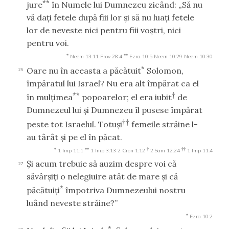
**
jure
în Numele lui Dumnezeu zicând: „Să nu
vă daţi fetele după fiii lor şi să nu luaţi fetele
lor de neveste nici pentru fiii voştri, nici
pentru voi.
*
**
Neem 13:11
Prov 28:4
Ezra 10:5
Neem 10:29
Neem 10:30
*
Oare nu în aceasta a păcătuit
Solomon,
26
împăratul lui Israel? Nu era alt împărat ca el
**
†
în mulţimea
popoarelor; el era iubit
de
Dumnezeul lui şi Dumnezeu îl pusese împărat
††
peste tot Israelul. Totuşi
femeile străine l-
au târât şi pe el în păcat.
*
**
†
††
1 Imp 11:1
1 Imp 3:13
2 Cron 1:12
2 Sam 12:24
1 Imp 11:4
Şi acum trebuie să auzim despre voi că
27
săvârşiţi o nelegiuire atât de mare şi că
*
păcătuiţi
împotriva Dumnezeului nostru
luând neveste străine?”
*
Ezra 10:2
*