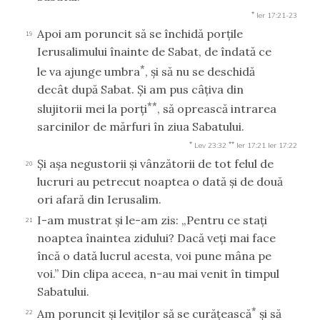
*
Ier 17:21-23
Apoi am poruncit să se închidă porţile
19
Ierusalimului înainte de Sabat, de îndată ce
*
le va ajunge umbra
, şi să nu se deschidă
decât după Sabat. Şi am pus câţiva din
**
slujitorii mei la porţi
, să oprească intrarea
sarcinilor de mărfuri în ziua Sabatului.
*
**
Lev 23:32
Ier 17:21
Ier 17:22
Şi aşa negustorii şi vânzătorii de tot felul de
20
lucruri au petrecut noaptea o dată şi de două
ori afară din Ierusalim.
I-am mustrat şi le-am zis: „Pentru ce staţi
21
noaptea înaintea zidului? Dacă veţi mai face
încă o dată lucrul acesta, voi pune mâna pe
voi.” Din clipa aceea, n-au mai venit în timpul
Sabatului.
*
Am poruncit şi leviţilor să se curăţească
şi să
22