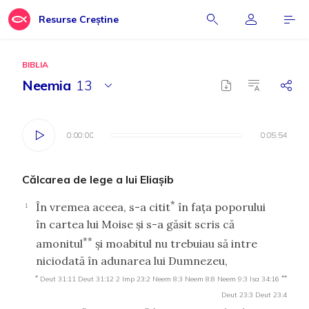
Resurse Creștine
BIBLIA
Neemia
13
0:00:00
0:00:00
0:05:54
0:05:54
Călcarea de lege a lui Eliaşib
*
În vremea aceea, s-a citit
în faţa poporului
1
în cartea lui Moise şi s-a găsit scris că
**
amonitul
şi moabitul nu trebuiau să intre
niciodată în adunarea lui Dumnezeu,
*
**
Deut 31:11
Deut 31:12
2 Imp 23:2
Neem 8:3
Neem 8:8
Neem 9:3
Isa 34:16
Deut 23:3
Deut 23:4