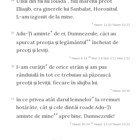
Unul din fiii lui Ioiada
, fiul marelui preot
28
Eliaşib, era ginerele lui Sanbalat, Horonitul.
L-am izgonit de la mine.
*
Neem 12:10
Neem 12:22
*
Adu-Ţi aminte
de ei, Dumnezeule, căci au
29
**
spurcat preoţia şi legământul
încheiat de
preoţi şi leviţi.
*
**
Neem 6:14
Mal 2:4
Mal 2:11
Mal 2:12
*
I-am curăţit
de orice străin şi am pus
30
rânduială în tot ce trebuiau să păzească
preoţii şi leviţii, fiecare în slujba lui,
*
Neem 10:30
*
în ce privea atât darul lemnelor
la vremuri
31
hotărâte, cât şi cele dintâi roade.Adu-Ţi
**
aminte de mine
spre bine, Dumnezeule!
*
**
Neem 10:34
Neem 13:14
Neem 13:22