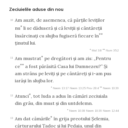
Zeciuielile aduse din nou
Am auzit, de asemenea, că părţile leviţilor
10
*
nu
li se dăduseră şi că leviţii şi cântăreţii
**
însărcinaţi cu slujba fugiseră fiecare în
ţinutul lui.
*
**
Mal 3:8
Num 35:2
*
Am mustrat
pe dregători şi am zis: „Pentru
11
**
ce
a fost părăsită Casa lui Dumnezeu?” Şi
am strâns pe leviţi şi pe cântăreţi şi i-am pus
iarăşi în slujba lor.
*
**
Neem 13:17
Neem 13:25
Prov 28:4
Neem 10:39
*
Atunci
, tot Iuda a adus în cămări zeciuiala
12
din grâu, din must şi din untdelemn.
*
Neem 10:38
Neem 10:39
Neem 12:44
*
Am dat cămările
în grija preotului Şelemia,
13
cărturarului Ţadoc şi lui Pedaia, unul din