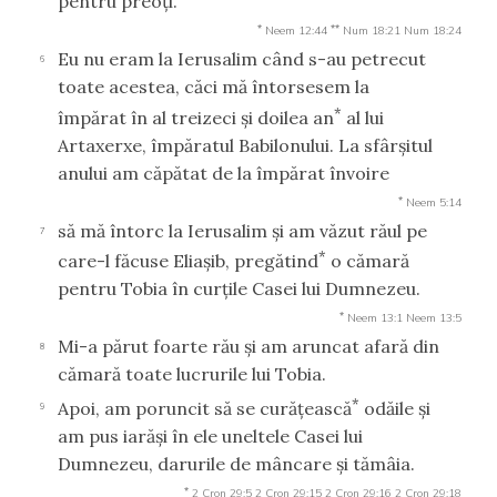
pentru preoţi.
*
**
Neem 12:44
Num 18:21
Num 18:24
Eu nu eram la Ierusalim când s-au petrecut
6
toate acestea, căci mă întorsesem la
*
împărat în al treizeci şi doilea an
al lui
Artaxerxe, împăratul Babilonului. La sfârşitul
anului am căpătat de la împărat învoire
*
Neem 5:14
să mă întorc la Ierusalim şi am văzut răul pe
7
*
care-l făcuse Eliaşib, pregătind
o cămară
pentru Tobia în curţile Casei lui Dumnezeu.
*
Neem 13:1
Neem 13:5
Mi-a părut foarte rău şi am aruncat afară din
8
cămară toate lucrurile lui Tobia.
*
Apoi, am poruncit să se curăţească
odăile şi
9
am pus iarăşi în ele uneltele Casei lui
Dumnezeu, darurile de mâncare şi tămâia.
*
2 Cron 29:5
2 Cron 29:15
2 Cron 29:16
2 Cron 29:18