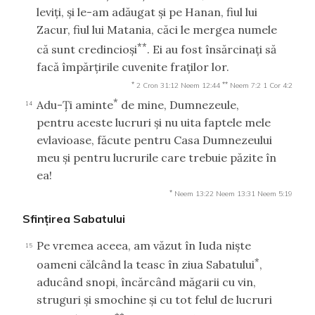
leviţi, şi le-am adăugat şi pe Hanan, fiul lui
Zacur, fiul lui Matania, căci le mergea numele
**
că sunt credincioşi
. Ei au fost însărcinaţi să
facă împărţirile cuvenite fraţilor lor.
*
**
2 Cron 31:12
Neem 12:44
Neem 7:2
1 Cor 4:2
*
Adu-Ţi aminte
de mine, Dumnezeule,
14
pentru aceste lucruri şi nu uita faptele mele
evlavioase, făcute pentru Casa Dumnezeului
meu şi pentru lucrurile care trebuie păzite în
ea!
*
Neem 13:22
Neem 13:31
Neem 5:19
Sfinţirea Sabatului
Pe vremea aceea, am văzut în Iuda nişte
15
*
oameni călcând la teasc în ziua Sabatului
,
aducând snopi, încărcând măgarii cu vin,
struguri şi smochine şi cu tot felul de lucruri