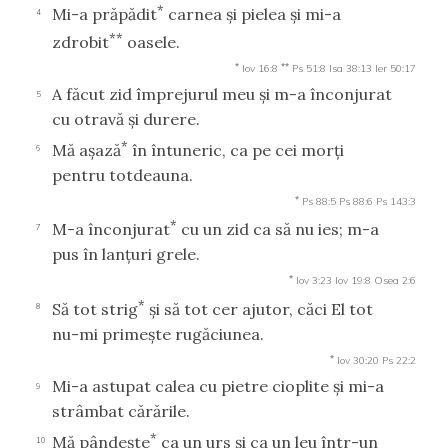
*
Mi-a prăpădit
carnea şi pielea şi mi-a
4
**
zdrobit
oasele.
*
**
Iov 16:8
Ps 51:8
Isa 38:13
Ier 50:17
A făcut zid împrejurul meu şi m-a înconjurat
5
cu otravă şi durere.
*
Mă aşază
în întuneric, ca pe cei morţi
6
pentru totdeauna.
*
Ps 88:5
Ps 88:6
Ps 143:3
*
M-a înconjurat
cu un zid ca să nu ies; m-a
7
pus în lanţuri grele.
*
Iov 3:23
Iov 19:8
Osea 2:6
*
Să tot strig
şi să tot cer ajutor, căci El tot
8
nu-mi primeşte rugăciunea.
*
Iov 30:20
Ps 22:2
Mi-a astupat calea cu pietre cioplite şi mi-a
9
strâmbat cărările.
*
Mă pândeşte
ca un urs şi ca un leu într-un
10