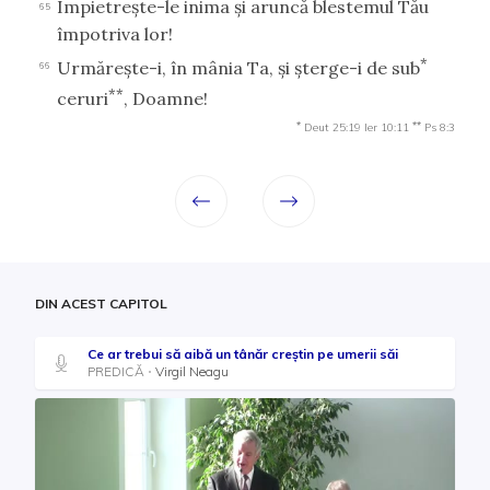
Împietreşte-le inima şi aruncă blestemul Tău
65
împotriva lor!
*
Urmăreşte-i, în mânia Ta, şi şterge-i de sub
66
**
ceruri
, Doamne!
*
**
Deut 25:19
Ier 10:11
Ps 8:3
DIN ACEST CAPITOL
Ce ar trebui să aibă un tânăr creștin pe umerii săi
PREDICĂ
Virgil Neagu