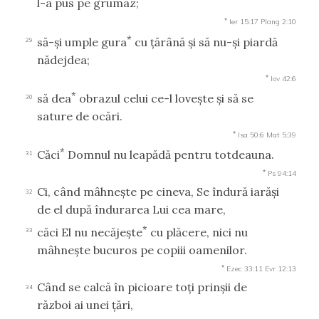
l-a pus pe grumaz;
*
Ier 15:17
Plang 2:10
*
să-şi umple gura
cu ţărână şi să nu-şi piardă
29
nădejdea;
*
Iov 42:6
*
să dea
obrazul celui ce-l loveşte şi să se
30
sature de ocări.
*
Isa 50:6
Mat 5:39
*
Căci
Domnul nu leapădă pentru totdeauna.
31
*
Ps 94:14
Ci, când mâhneşte pe cineva, Se îndură iarăşi
32
de el după îndurarea Lui cea mare,
*
căci El nu necăjeşte
cu plăcere, nici nu
33
mâhneşte bucuros pe copiii oamenilor.
*
Ezec 33:11
Evr 12:13
Când se calcă în picioare toţi prinşii de
34
război ai unei ţări,