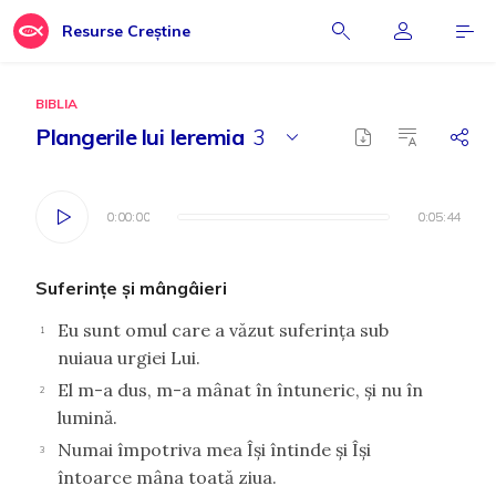
Resurse Creștine
BIBLIA
Plangerile lui Ieremia
3
0:00:00
0:00:00
0:05:44
0:05:44
Suferinţe şi mângâieri
Eu sunt omul care a văzut suferinţa sub
1
nuiaua urgiei Lui.
El m-a dus, m-a mânat în întuneric, şi nu în
2
lumină.
Numai împotriva mea Îşi întinde şi Îşi
3
întoarce mâna toată ziua.