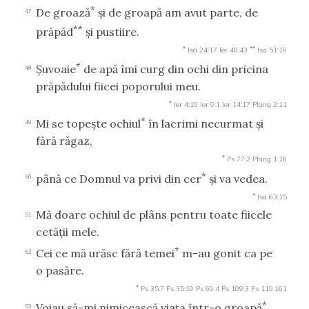
*
De groază
şi de groapă am avut parte, de
47
**
prăpăd
şi pustiire.
*
**
Isa 24:17
Ier 48:43
Isa 51:19
*
Şuvoaie
de apă îmi curg din ochi din pricina
48
prăpădului fiicei poporului meu.
*
Ier 4:19
Ier 9:1
Ier 14:17
Plang 2:11
*
Mi se topeşte ochiul
în lacrimi necurmat şi
49
fără răgaz,
*
Ps 77:2
Plang 1:16
*
până ce Domnul va privi din cer
şi va vedea.
50
*
Isa 63:15
Mă doare ochiul de plâns pentru toate fiicele
51
cetăţii mele.
*
Cei ce mă urăsc fără temei
m-au gonit ca pe
52
o pasăre.
*
Ps 35:7
Ps 35:19
Ps 69:4
Ps 109:3
Ps 119:161
*
Voiau să-mi nimicească viaţa într-o groapă
53