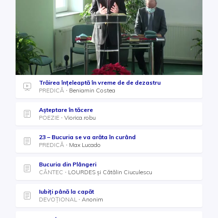
Trăirea înțeleaptă în vreme de de dezastru
PREDICĂ
Beniamin Costea
Așteptare în tăcere
POEZIE
Viorica.robu
23 – Bucuria se va arăta în curând
PREDICĂ
Max Lucado
Bucuria din Plângeri
CÂNTEC
LOURDES și Cătălin Ciuculescu
Iubiți până la capăt
DEVOȚIONAL
Anonim