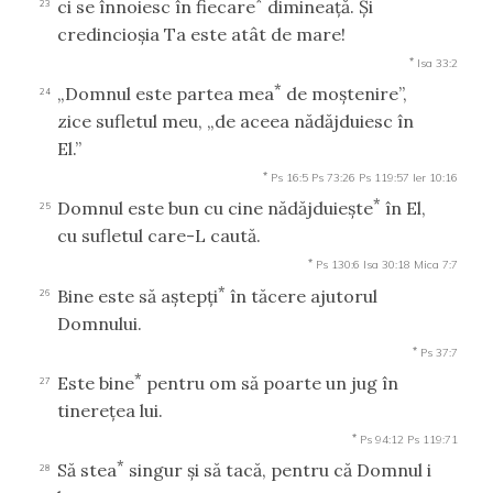
*
ci se înnoiesc în fiecare
dimineaţă. Şi
23
credincioşia Ta este atât de mare!
*
Isa 33:2
*
„Domnul este partea mea
de moştenire”,
24
zice sufletul meu, „de aceea nădăjduiesc în
El.”
*
Ps 16:5
Ps 73:26
Ps 119:57
Ier 10:16
*
Domnul este bun cu cine nădăjduieşte
în El,
25
cu sufletul care-L caută.
*
Ps 130:6
Isa 30:18
Mica 7:7
*
Bine este să aştepţi
în tăcere ajutorul
26
Domnului.
*
Ps 37:7
*
Este bine
pentru om să poarte un jug în
27
tinereţea lui.
*
Ps 94:12
Ps 119:71
*
Să stea
singur şi să tacă, pentru că Domnul i
28