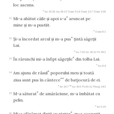
loc ascuns.
*
Iov 10:16
Isa 38:13
Osea 5:14
Osea 13:7
Osea 13:8
*
Mi-a abătut căile şi apoi s-a
aruncat pe
11
mine şi m-a pustiit.
*
Osea 6:1
*
Şi-a încordat arcul şi m-a pus
ţintă săgeţii
12
Lui.
*
Iov 7:20
Iov 16:12
Ps 38:2
*
În rărunchi mi-a înfipt săgeţile
din tolba Lui.
13
*
Iov 6:4
*
Am ajuns de râsul
poporului meu şi toată
14
**
ziua sunt pus în cântece
de batjocură de ei.
*
**
Ier 20:7
Iov 30:9
Ps 69:12
Plang 3:63
*
M-a săturat
de amărăciune, m-a îmbătat cu
15
pelin.
*
Ier 9:15
*
Mi-a sfărâmat dinţii cu pietre
, m-a acoperit
16