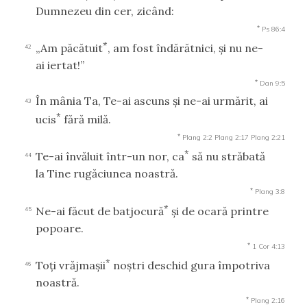
Dumnezeu din cer, zicând:
*
Ps 86:4
*
„Am păcătuit
, am fost îndărătnici, şi nu ne-
42
ai iertat!”
*
Dan 9:5
În mânia Ta, Te-ai ascuns şi ne-ai urmărit, ai
43
*
ucis
fără milă.
*
Plang 2:2
Plang 2:17
Plang 2:21
*
Te-ai învăluit într-un nor, ca
să nu străbată
44
la Tine rugăciunea noastră.
*
Plang 3:8
*
Ne-ai făcut de batjocură
şi de ocară printre
45
popoare.
*
1 Cor 4:13
*
Toţi vrăjmaşii
noştri deschid gura împotriva
46
noastră.
*
Plang 2:16