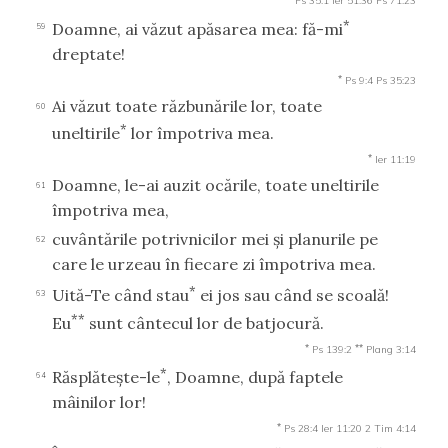
Ps 35:1
Ier 51:36
Ps 71:23
*
Doamne, ai văzut apăsarea mea: fă-mi
59
dreptate!
*
Ps 9:4
Ps 35:23
Ai văzut toate răzbunările lor, toate
60
*
uneltirile
lor împotriva mea.
*
Ier 11:19
Doamne, le-ai auzit ocările, toate uneltirile
61
împotriva mea,
cuvântările potrivnicilor mei şi planurile pe
62
care le urzeau în fiecare zi împotriva mea.
*
Uită-Te când stau
ei jos sau când se scoală!
63
**
Eu
sunt cântecul lor de batjocură.
*
**
Ps 139:2
Plang 3:14
*
Răsplăteşte-le
, Doamne, după faptele
64
mâinilor lor!
*
Ps 28:4
Ier 11:20
2 Tim 4:14