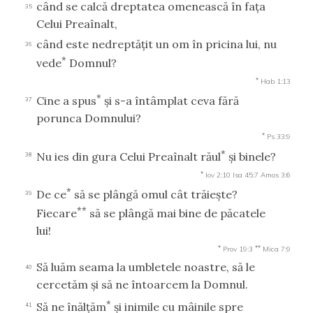
când se calcă dreptatea omenească în faţa
35
Celui Preaînalt,
când este nedreptăţit un om în pricina lui, nu
36
*
vede
Domnul?
*
Hab 1:13
*
Cine a spus
şi s-a întâmplat ceva fără
37
porunca Domnului?
*
Ps 33:9
*
Nu ies din gura Celui Preaînalt răul
şi binele?
38
*
Iov 2:10
Isa 45:7
Amos 3:6
*
De ce
să se plângă omul cât trăieşte?
39
**
Fiecare
să se plângă mai bine de păcatele
lui!
*
**
Prov 19:3
Mica 7:9
Să luăm seama la umbletele noastre, să le
40
cercetăm şi să ne întoarcem la Domnul.
*
Să ne înălţăm
şi inimile cu mâinile spre
41