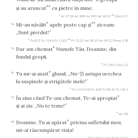
**
şi au aruncat
cu pietre în mine.
*
**
Ier 37:16
Ier 38:6
Ier 38:9
Ier 38:10
Dan 6:17
*
**
Mi-au năvălit
apele peste cap şi
ziceam:
54
„Sunt pierdut!”
*
**
Ps 69:2
Ps 124:4
Ps 124:5
Ps 31:22
Isa 38:10
Isa 38:11
Plang 3:18
*
Dar am chemat
Numele Tău, Doamne, din
55
fundul gropii.
*
Ps 130:1
Iona 2:2
*
Tu mi-ai auzit
glasul: „Nu-Ţi astupa urechea
56
la suspinele şi strigătele mele!”
*
Ps 3:4
Ps 6:8
Ps 18:6
Ps 66:19
Ps 116:1
*
În ziua când Te-am chemat, Te-ai apropiat
57
şi ai zis: „Nu te teme!”
*
Iac 4:8
*
Doamne, Tu ai apărat
pricina sufletului meu,
58
mi-ai răscumpărat viaţa!
*