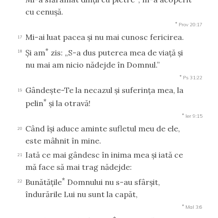
cu cenuşă.
*
Prov 20:17
Mi-ai luat pacea şi nu mai cunosc fericirea.
17
*
Şi am
zis: „S-a dus puterea mea de viaţă şi
18
nu mai am nicio nădejde în Domnul.”
*
Ps 31:22
Gândeşte-Te la necazul şi suferinţa mea, la
19
*
pelin
şi la otravă!
*
Ier 9:15
Când îşi aduce aminte sufletul meu de ele,
20
este mâhnit în mine.
Iată ce mai gândesc în inima mea şi iată ce
21
mă face să mai trag nădejde:
*
Bunătăţile
Domnului nu s-au sfârşit,
22
îndurările Lui nu sunt la capăt,
*
Mal 3:6