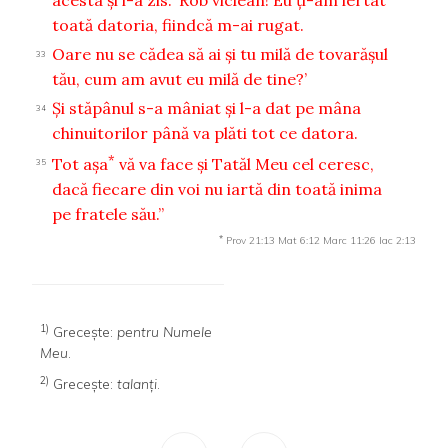
toată datoria, fiindcă m-ai rugat.
Oare nu se cădea să ai şi tu milă de tovarăşul
33
tău, cum am avut eu milă de tine?’
Şi stăpânul s-a mâniat şi l-a dat pe mâna
34
chinuitorilor până va plăti tot ce datora.
*
Tot aşa
vă va face şi Tatăl Meu cel ceresc,
35
dacă fiecare din voi nu iartă din toată inima
pe fratele său.”
*
Prov 21:13
Mat 6:12
Marc 11:26
Iac 2:13
1)
Greceşte:
pentru Numele
Meu
.
2)
Greceşte:
talanţi
.