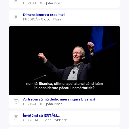
DEZBATERE
John Piper
Dimensionarea credintei
PREDICĂ
Cioban Florin
Ar trebui să mă dedic unei singure biserici?
DEZBATERE
John Piper
Învăţând să IERTĂM...
CUGETARE
John Coblentz