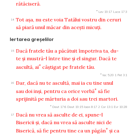
rătăciseră.
*
Lev 19:17
Luca 17:3
Tot aşa, nu este voia Tatălui vostru din ceruri
14
să piară unul măcar din aceşti micuţi.
Iertarea greşelilor
Dacă fratele tău a păcătuit împotriva ta, du-
15
te şi mustră-l între tine şi el singur. Dacă te
*
ascultă, ai
câştigat pe fratele tău.
*
Iac 5:20
1 Pet 3:1
Dar, dacă nu te ascultă, mai ia cu tine unul
16
*
sau doi inşi, pentru ca orice vorbă
să fie
sprijinită pe mărturia a doi sau trei martori.
*
Deut 17:6
Deut 19:15
Ioan 8:17
2 Cor 13:1
Evr 10:28
Dacă nu vrea să asculte de ei, spune-l
17
Bisericii şi, dacă nu vrea să asculte nici de
*
Biserică, să fie pentru tine ca un păgân
şi ca