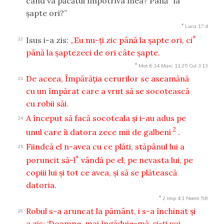
când va păcătui împotriva mea? Până
la
şapte ori?”
*
Luca 17:4
*
Isus i-a zis:
„Eu nu-ţi zic până la şapte ori, ci
22
până la şaptezeci de ori câte şapte.
*
Mat 6:14
Marc 11:25
Col 3:13
De aceea, Împărăţia cerurilor se aseamănă
23
cu un împărat care a vrut să se socotească
cu robii săi.
A început să facă socoteala şi i-au adus pe
24
2
unul care îi datora zece mii de galbeni
.
Fiindcă el n-avea cu ce plăti, stăpânul lui a
25
*
poruncit să-l
vândă pe el, pe nevasta lui, pe
copiii lui şi tot ce avea, şi să se plătească
datoria.
*
2 Imp 4:1
Neem 5:8
Robul s-a aruncat la pământ, i s-a închinat şi
26
a zis: ‘Doamne, mai îngăduie-mă, şi-ţi voi