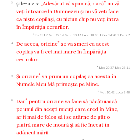
*
şi le-a zis:
„Adevărat vă spun că, dacă
nu vă
3
veţi întoarce la Dumnezeu şi nu vă veţi face
ca nişte copilaşi, cu niciun chip nu veţi intra
în Împărăţia cerurilor.
*
Ps 131:2
Mat 19:14
Marc 10:14
Luca 18:16
1 Cor 14:20
1 Pet 2:2
*
De aceea, oricine
se va smeri ca acest
4
copilaş va fi cel mai mare în Împărăţia
cerurilor.
*
Mat 20:27
Mat 23:11
*
Şi oricine
va primi un copilaş ca acesta în
5
Numele Meu Mă primeşte pe Mine.
*
Mat 10:42
Luca 9:48
*
Dar
pentru oricine va face să păcătuiască
6
pe unul din aceşti micuţi care cred în Mine,
ar fi mai de folos să i se atârne de gât o
piatră mare de moară şi să fie înecat în
adâncul mării.
*