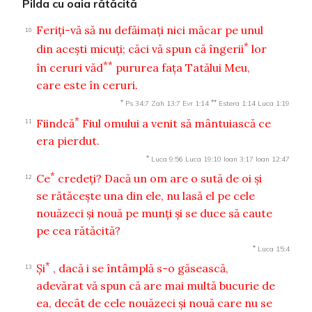
Pilda cu oaia rătăcită
Feriţi-vă să nu defăimaţi nici măcar pe unul
10
*
din aceşti micuţi; căci vă spun că îngerii
lor
**
în ceruri văd
pururea faţa Tatălui Meu,
care este în ceruri.
*
**
Ps 34:7
Zah 13:7
Evr 1:14
Estera 1:14
Luca 1:19
*
Fiindcă
Fiul omului a venit să mântuiască ce
11
era pierdut.
*
Luca 9:56
Luca 19:10
Ioan 3:17
Ioan 12:47
*
Ce
credeţi? Dacă un om are o sută de oi şi
12
se rătăceşte una din ele, nu lasă el pe cele
nouăzeci şi nouă pe munţi şi se duce să caute
pe cea rătăcită?
*
Luca 15:4
*
Şi
, dacă i se întâmplă s-o găsească,
13
adevărat vă spun că are mai multă bucurie de
ea, decât de cele nouăzeci şi nouă care nu se