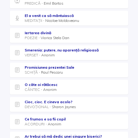
PREDICĂ
Emil Bartos
El a venit ca să mântuiască
MEDITAȚII
Nicolae Moldoveanu
Iertarea divină
POEZIE
Viorica Stela Dan
Smerenia: putere, nu aparență religioasă
VERSET
Anonim
Promisiunea prezentei Sale
SCHIȚĂ
Raul Pescaru
O câte oi rătăcesc
CÂNTEC
Anonim
Cioc, cioc. E cineva acolo?
DEVOȚIONAL
Sharon Jaynes
Ce frumos e sa fii copil
ACORDURI
Anonim
Ar trebui să mă dedic unei singure biserici?