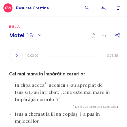
Resurse Creștine
BIBLIA
Matei
18
0:00:00
0:00:00
0:06:39
0:06:39
Cel mai mare în Împărăţia cerurilor
*
În clipa aceea
, ucenicii s-au apropiat de
1
Isus şi L-au întrebat: „Cine este mai mare în
Împărăţia cerurilor?”
*
Marc 9:33
Luca 9:46
Luca 22:24
Isus a chemat la El un copilaş, l-a pus în
2
mijlocul lor