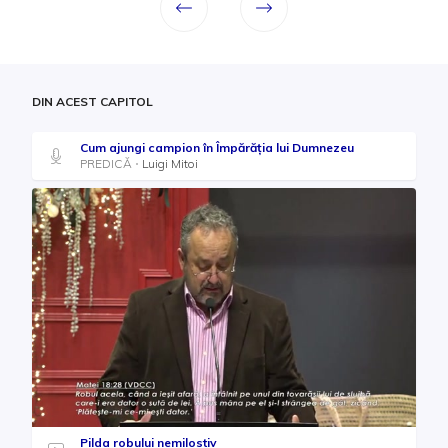
DIN ACEST CAPITOL
Cum ajungi campion în Împărăția lui Dumnezeu
PREDICĂ
Luigi Mitoi
Pilda robului nemilostiv