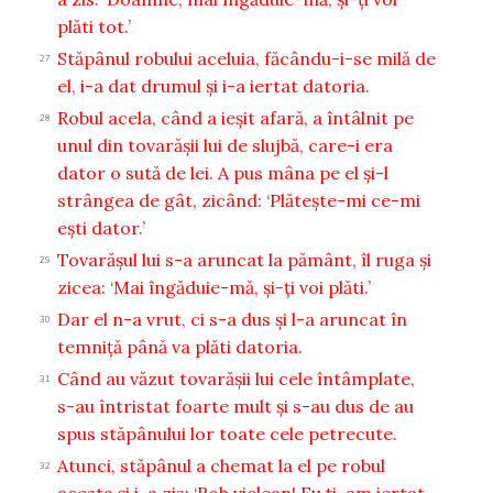
plăti tot.’
Stăpânul robului aceluia, făcându-i-se milă de
27
el, i-a dat drumul şi i-a iertat datoria.
Robul acela, când a ieşit afară, a întâlnit pe
28
unul din tovarăşii lui de slujbă, care-i era
dator o sută de lei. A pus mâna pe el şi-l
strângea de gât, zicând: ‘Plăteşte-mi ce-mi
eşti dator.’
Tovarăşul lui s-a aruncat la pământ, îl ruga şi
29
zicea: ‘Mai îngăduie-mă, şi-ţi voi plăti.’
Dar el n-a vrut, ci s-a dus şi l-a aruncat în
30
temniţă până va plăti datoria.
Când au văzut tovarăşii lui cele întâmplate,
31
s-au întristat foarte mult şi s-au dus de au
spus stăpânului lor toate cele petrecute.
Atunci, stăpânul a chemat la el pe robul
32
acesta şi i-a zis: ‘Rob viclean! Eu ţi-am iertat