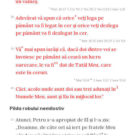
un vameş.
*
Rom 16:17
1 Cor 5:9
2 Tes 3:6
2 Tes 3:14
2 Ioan 1:10
*
Adevărat vă spun că orice
veţi lega pe
18
pământ va fi legat în cer şi orice veţi dezlega
pe pământ va fi dezlegat în cer.
*
Mat 16:19
Ioan 20:23
1 Cor 5:4
*
Vă
mai spun iarăşi că, dacă doi dintre voi se
19
învoiesc pe pământ să ceară un lucru
**
oarecare, le va fi
dat de Tatăl Meu, care
este în ceruri.
*
**
Mat 5:24
1 Ioan 3:22
1 Ioan 5:14
1
Căci, acolo unde sunt doi sau trei adunaţi în
20
Numele Meu, sunt şi Eu în mijlocul lor.”
Pilda robului nemilostiv
Atunci, Petru s-a apropiat de El şi I-a zis:
21
„Doamne, de câte ori să iert pe fratele Meu
*