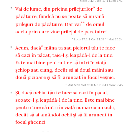
Marc 9:42
Luca 17:1
Luca 17:2
*
Vai de lume, din pricina prilejurilor
de
7
păcătuire, fiindcă nu se poate să nu vină
**
prilejuri de păcătuire! Dar vai
de omul
acela prin care vine prilejul de păcătuire!
*
**
Luca 17:1
1 Cor 11:19
Mat 26:24
*
Acum, dacă
mâna ta sau piciorul tău te face
8
să cazi în păcat, taie-l şi leapădă-l de la tine.
Este mai bine pentru tine să intri în viaţă
şchiop sau ciung, decât să ai două mâini sau
două picioare şi să fii aruncat în focul veşnic.
*
Mat 5:29
Mat 5:30
Marc 9:43
Marc 9:45
Şi, dacă ochiul tău te face să cazi în păcat,
9
scoate-l şi leapădă-l de la tine. Este mai bine
pentru tine să intri în viaţă numai cu un ochi,
decât să ai amândoi ochii şi să fii aruncat în
focul gheenei.