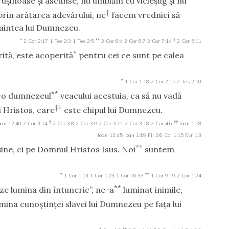
ruşinoase şi ascunse, nu umblăm cu vicleşug şi nu
†
 prin arătarea adevărului, ne
facem vrednici să
naintea lui Dumnezeu.
*
**
†
2 Cor 2:17
1 Tes 2:3
1 Tes 2:5
2 Cor 6:4
2 Cor 6:7
2 Cor 7:14
2 Cor 5:11
*
ită, este acoperită
pentru cei ce sunt pe calea
*
1 Cor 1:18
2 Cor 2:15
2 Tes 2:10
**
t-o dumnezeul
veacului acestuia, ca să nu vadă
††
i Hristos, care
este chipul lui Dumnezeu.
†
††
oan 12:40
2 Cor 3:14
2 Cor 3:8
2 Cor 3:9
2 Cor 3:11
2 Cor 3:18
2 Cor 4:6
Ioan 1:18
Ioan 12:45
Ioan 14:9
Fil 2:6
Col 1:15
Evr 1:3
**
ine, ci pe Domnul Hristos Isus. Noi
suntem
*
**
1 Cor 1:13
1 Cor 1:23
1 Cor 10:33
1 Cor 9:19
2 Cor 1:24
**
eze lumina din întuneric”, ne-a
luminat inimile,
mina cunoştinţei slavei lui Dumnezeu pe faţa lui
*
**
†