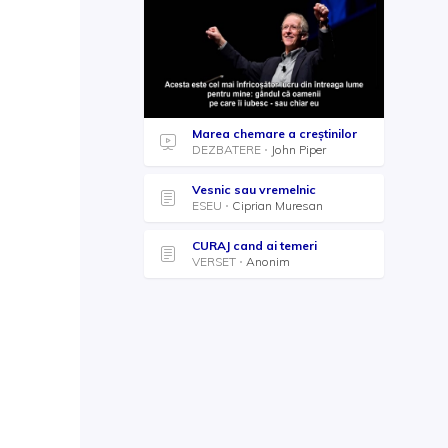
Marea chemare a creștinilor
DEZBATERE
John Piper
Vesnic sau vremelnic
ESEU
Ciprian Muresan
CURAJ cand ai temeri
VERSET
Anonim