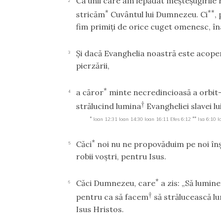
Ca unii care am lepădat meşteşugirile 
2
*
**
stricăm
Cuvântul lui Dumnezeu. Ci
,
fim primiţi de orice cuget omenesc, î
Şi dacă Evanghelia noastră este acoper
3
pierzării,
*
a căror
minte necredincioasă a orbi
4
†
strălucind lumina
Evangheliei slavei lu
*
**
Ioan 12:31
Ioan 14:30
Ioan 16:11
Efes 6:12
Isa 6:10
I
*
Căci
noi nu ne propovăduim pe noi înş
5
robii voştri, pentru Isus.
*
Căci Dumnezeu, care
a zis: „Să lumin
6
†
pentru ca să facem
să strălucească lu
Isus Hristos.