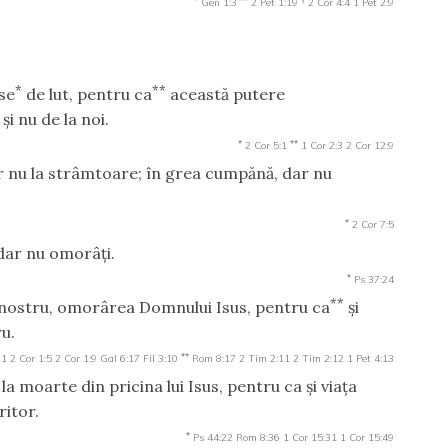
Gen 1:3
2 Pet 1:19
2 Cor 4:4
1 Pet 2:9
*
**
se
de lut, pentru ca
această putere
i nu de la noi.
*
**
2 Cor 5:1
1 Cor 2:3
2 Cor 12:9
ar nu la strâmtoare; în grea cumpănă, dar nu
*
2 Cor 7:5
 dar nu omorâţi.
*
Ps 37:24
**
l nostru, omorârea Domnului Isus, pentru ca
şi
ru.
**
31
2 Cor 1:5
2 Cor 1:9
Gal 6:17
Fil 3:10
Rom 8:17
2 Tim 2:11
2 Tim 2:12
1 Pet 4:13
a moarte din pricina lui Isus, pentru ca şi viaţa
ritor.
*
Ps 44:22
Rom 8:36
1 Cor 15:31
1 Cor 15:49