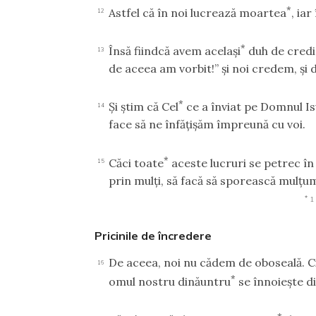
*
Astfel că în noi lucrează moartea
, iar
12
*
Însă fiindcă avem acelaşi
duh de credin
13
de aceea am vorbit!” şi noi credem, şi
*
Şi ştim că Cel
ce a înviat pe Domnul Isu
14
face să ne înfăţişăm împreună cu voi.
*
Căci toate
aceste lucruri se petrec în
15
prin mulţi, să facă să sporească mulţu
*
1
Pricinile de încredere
De aceea, noi nu cădem de oboseală. Ci
16
*
omul nostru dinăuntru
se înnoieşte din