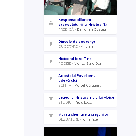
Responsabilitatea
propovăduirii lui Hristos (1)
PREDICĂ
Beniamin Costea
Dincolo de aparențe
CUGETARE
Anonim
Nicicand fara Tine
POEZIE
Viorica Stela Dan
Apostolul Pavel omul
adevărului
SCHIȚĂ
Marcel Călugăru
Legea lui Hristos, nu a lui Moise
STUDIU
Petru Loga
Marea chemare a creștinilor
DEZBATERE
John Piper