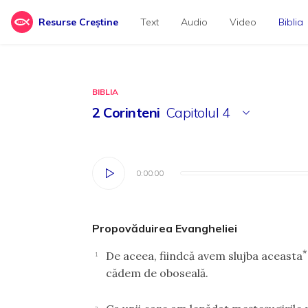
Resurse Creștine
Text
Audio
Video
Biblia
BIBLIA
2 Corinteni
Capitolul
4
0:00:00
0:00:00
Propovăduirea Evangheliei
*
De aceea, fiindcă avem slujba aceasta
1
cădem de oboseală.