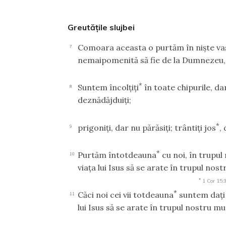
Greutăţile slujbei
Comoara aceasta o purtăm în nişte va
7
nemaipomenită să fie de la Dumnezeu, ş
*
Suntem încolţiţi
în toate chipurile, d
8
deznădăjduiţi;
*
prigoniţi, dar nu părăsiţi; trântiţi jos
,
9
*
Purtăm întotdeauna
cu noi, în trupu
10
viaţa lui Isus să se arate în trupul nost
*
1 Cor 15:
*
Căci noi cei vii totdeauna
suntem daţi l
11
lui Isus să se arate în trupul nostru mu