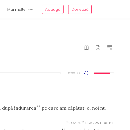
Mai multe
Adaugă
Donează
0:00:00
0:00:00
**
, după îndurarea
pe care am căpătat-o, noi nu
*
**
2 Cor 3:6
1 Cor 7:25
1 Tim 1:18