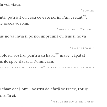
 în voi, viaţa.
*
2 Cor 13:9
**
ţă, potrivit cu ceea ce este scris: „Am crezut
,
 de aceea vorbim.
*
**
Rom 1:12
2 Pet 1:1
Ps 116:10
s ne va învia şi pe noi împreună cu Isus şi ne va
*
Rom 8:11
1 Cor 6:14
**
 folosul vostru, pentru ca harul
mare, căpătat
mirile spre slava lui Dumnezeu.
**
 Cor 3:21
2 Cor 1:6
Col 1:24
2 Tim 2:10
2 Cor 1:11
2 Cor 8:19
2 Cor 9:11
2 Cor 9:12
 chiar dacă omul nostru de afară se trece, totuşi
 zi în zi.
*
Rom 7:22
Efes 3:16
Col 3:10
1 Pet 3:4