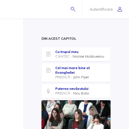
Autentificare
DIN ACEST CAPITOL
Cu trupul meu
CÂNTEC
Nicolae Moldoveanu
Cel mai mare bine al
Evangheliei
PREDICĂ
John Piper
Puterea nevăzutului
PREDICĂ
Nicu Butoi