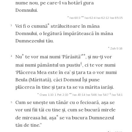
nume nou, pe care-l va hotărî gura
Domnului.
*
**
Isa 60:3
Isa 62:4
Isa 62:12
Isa 65:15
*
Vei fi o cunună
strălucitoare în mâna
3
Domnului, o legătură împărătească în mâna
Dumnezeului tău.
*
Zah 9:16
*
**
Nu
te vor mai numi ‘Părăsită’
, şi nu-ţi vor
4
†
mai numi pământul un pustiu
, ci te vor numi
‘Plăcerea Mea este în ea’ şi ţara ta o vor numi
Beula (Măritată), căci Domnul Îşi pune
plăcerea în tine şi ţara ta se va mărita iarăşi.
*
**
†
Osea 1:10
1 Pet 2:10
Isa 49:14
Isa 54:6
Isa 54:7
Isa 54:1
Cum se uneşte un tânăr cu o fecioară, aşa se
5
vor uni fiii tăi cu tine şi, cum se bucură mirele
*
de mireasa lui, aşa
se va bucura Dumnezeul
tău de tine.”
*