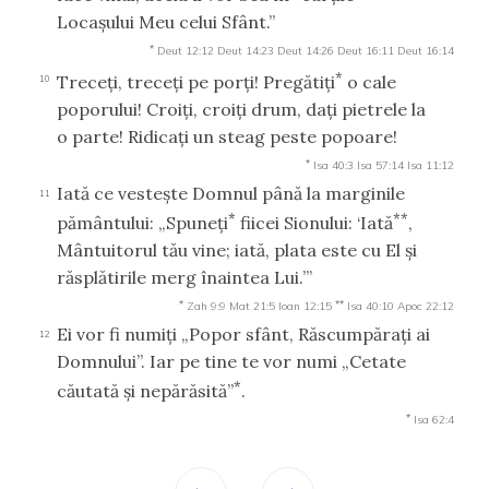
Locaşului Meu celui Sfânt.”
*
Deut 12:12
Deut 14:23
Deut 14:26
Deut 16:11
Deut 16:14
*
Treceţi, treceţi pe porţi! Pregătiţi
o cale
10
poporului! Croiţi, croiţi drum, daţi pietrele la
o parte! Ridicaţi un steag peste popoare!
*
Isa 40:3
Isa 57:14
Isa 11:12
Iată ce vesteşte Domnul până la marginile
11
*
**
pământului: „Spuneţi
fiicei Sionului: ‘Iată
,
Mântuitorul tău vine; iată, plata este cu El şi
răsplătirile merg înaintea Lui.’”
*
**
Zah 9:9
Mat 21:5
Ioan 12:15
Isa 40:10
Apoc 22:12
Ei vor fi numiţi „Popor sfânt, Răscumpăraţi ai
12
Domnului”. Iar pe tine te vor numi „Cetate
*
căutată şi nepărăsită”
.
*
Isa 62:4