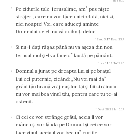
Isa 65:19
*
Pe zidurile tale, Ierusalime, am
pus nişte
6
străjeri, care nu vor tăcea niciodată, nici zi,
nici noapte! Voi, care aduceţi aminte
Domnului de el, nu vă odihniţi deloc!
*
Ezec 3:17
Ezec 33:7
Şi nu-I daţi răgaz până nu va aşeza din nou
7
*
Ierusalimul şi-l va face o
laudă pe pământ.
*
Isa 61:11
Tef 3:20
Domnul a jurat pe dreapta Lui şi pe braţul
8
*
Lui cel puternic, zicând: „Nu voi mai da
grâul tău hrană vrăjmaşilor tăi şi fiii străinului
nu vor mai bea vinul tău, pentru care tu te-ai
ostenit.
*
Deut 28:31
Ier 5:17
Ci cei ce vor strânge grâul, aceia îl vor
9
mânca şi vor lăuda pe Domnul şi cei ce vor
*
face vinul, aceia îl vor bea în
curţile