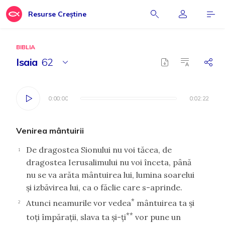
Resurse Creștine
BIBLIA
Isaia
62
0:00:00
0:00:00
0:02:22
0:02:22
Venirea mântuirii
De dragostea Sionului nu voi tăcea, de
1
dragostea Ierusalimului nu voi înceta, până
nu se va arăta mântuirea lui, lumina soarelui
şi izbăvirea lui, ca o făclie care s-aprinde.
*
Atunci neamurile vor vedea
mântuirea ta şi
2
**
toţi împăraţii, slava ta şi-ţi
vor pune un