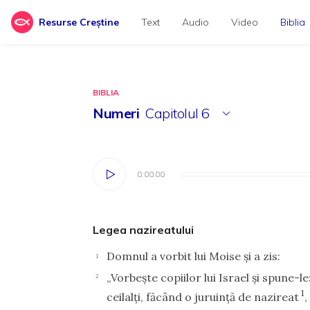
Resurse Creștine
Text
Audio
Video
Biblia
BIBLIA
Numeri
Capitolul
6
0:00:00
0:00:00
Legea nazireatului
Domnul a vorbit lui Moise şi a zis:
1
„Vorbeşte copiilor lui Israel şi spune-l
2
1
ceilalţi, făcând o juruinţă de nazireat
,