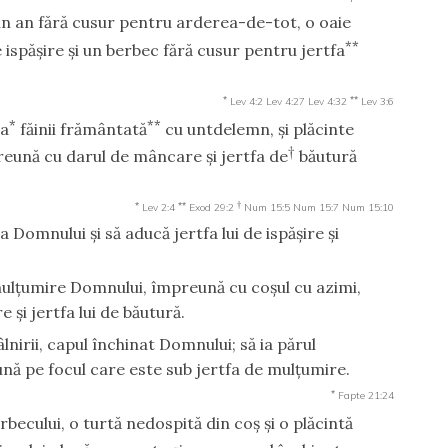
un an fără cusur pentru arderea-de-tot, o oaie
**
 ispăşire şi un berbec fără cusur pentru jertfa
*
**
Lev 4:2
Lev 4:27
Lev 4:32
Lev 3:6
*
**
ea
făinii frământată
cu untdelemn, şi plăcinte
†
reună cu darul de mâncare şi jertfa de
băutură
*
**
†
Lev 2:4
Exod 29:2
Num 15:5
Num 15:7
Num 15:10
 Domnului şi să aducă jertfa lui de ispăşire şi
mulţumire Domnului, împreună cu coşul cu azimi,
 şi jertfa lui de băutură.
âlnirii, capul închinat Domnului; să ia părul
ună pe focul care este sub jertfa de mulţumire.
*
Fapte 21:24
becului, o turtă nedospită din coş şi o plăcintă