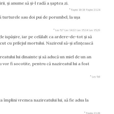
rii, şi anume să şi-l radă a şaptea zi.
*
Fapte 18:18
Fapte 21:24
ă turturele sau doi pui de porumbel, la uşa
*
Lev 5:7
Lev 14:22
Lev 15:14
Lev 15:29
de ispăşire, iar pe celălalt ca ardere-de-tot şi să
ăcut cu prilejul mortului. Nazireul să-şi sfinţească
eatului lui dinainte şi să aducă un miel de un an
u vor fi socotite, pentru că nazireatul lui a fost
*
Lev 5:6
 împlini vremea nazireatului lui, să fie adus la
*
Fapte 21:26