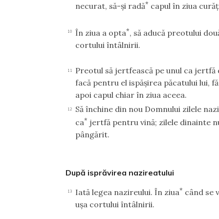
*
necurat, să-şi radă
capul în ziua curăţi
*
În ziua a opta
, să aducă preotului dou
10
cortului întâlnirii.
Preotul să jertfească pe unul ca jertfă 
11
facă pentru el ispăşirea păcatului lui, f
apoi capul chiar în ziua aceea.
Să închine din nou Domnului zilele nazir
12
*
ca
jertfă pentru vină; zilele dinainte n
pângărit.
După isprăvirea nazireatului
*
Iată legea nazireului. În ziua
când se va
13
uşa cortului întâlnirii.