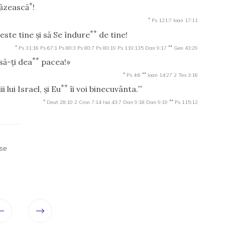
*
păzească
!
*
Ps 121:7
Ioan 17:11
**
este tine şi să Se îndure
de tine!
*
**
Ps 31:16
Ps 67:1
Ps 80:3
Ps 80:7
Ps 80:19
Ps 119:135
Dan 9:17
Gen 43:29
**
să-ţi dea
pacea!»
*
**
Ps 4:6
Ioan 14:27
2 Tes 3:16
**
lui Israel, şi Eu
îi voi binecuvânta.’”
*
**
Deut 28:10
2 Cron 7:14
Isa 43:7
Dan 9:18
Dan 9:19
Ps 115:12
 se