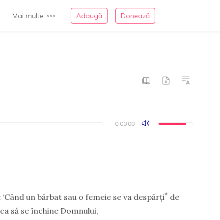
Mai multe
Adaugă
Donează
0:00:00
0:00:00
*
e: ‘Când un bărbat sau o femeie se va despărţi
de
 ca să se închine Domnului,