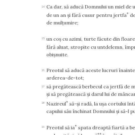
Ca dar, să aducă Domnului un miel de 
14
*
de un an şi fără cusur pentru jertfa
de
de mulţumire;
un coş cu azimi, turte făcute din floar
15
fără aluat, stropite cu untdelemn, împ
obişnuite.
Preotul să aducă aceste lucruri înaintea
16
arderea-de-tot;
să pregătească berbecul ca jertfă de 
17
şi să pregătească şi darul lui de mâncare
*
Nazireul
să-şi radă, la uşa cortului înt
18
capului său închinat Domnului şi să-l p
*
Preotul să ia
spata dreaptă fiartă a ber
19
**