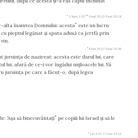
ireului, după ce acesta şi-a ras capul închinat
*
**
1 Sam 2:15
Exod 29:23
Exod 29:24
*
tr-alta înaintea Domnului: acesta
este un lucru
 cu pieptul legănat şi spata adusă ca jertfă prin
 vin.
*
Exod 29:27
Exod 29:28
t juruinţa de nazireat: acesta este darul lui, care
 lui, afară de ce-i vor îngădui mijloacele lui. Să
u juruinţa pe care a făcut-o, după legea
*
-le: ‘Aşa să binecuvântaţi
pe copiii lui Israel şi să le
*
Lev 9:22
1 Cron 23:13