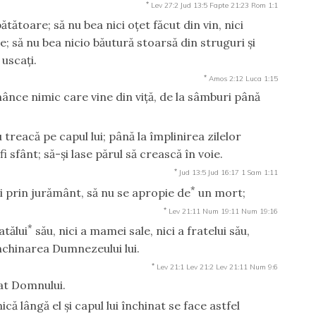
*
Lev 27:2
Jud 13:5
Fapte 21:23
Rom 1:1
tătoare; să nu bea nici oţet făcut din vin, nici
; să nu bea nicio băutură stoarsă din struguri şi
uscaţi.
*
Amos 2:12
Luca 1:15
ănânce nimic care vine din viţă, de la sâmburi până
 treacă pe capul lui; până la împlinirea zilelor
 sfânt; să-şi lase părul să crească în voie.
*
Jud 13:5
Jud 16:17
1 Sam 1:11
*
i prin jurământ, să nu se apropie de
un mort;
*
Lev 21:11
Num 19:11
Num 19:16
*
atălui
său, nici a mamei sale, nici a fratelui său,
 închinarea Dumnezeului lui.
*
Lev 21:1
Lev 21:2
Lev 21:11
Num 9:6
nat Domnului.
 lângă el şi capul lui închinat se face astfel