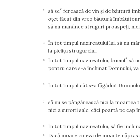
*
să se
ferească de vin şi de băutură îmbă
3
oţet făcut din vreo băutură îmbătătoare
să nu mănânce struguri proaspeţi, nici 
În tot timpul nazireatului lui, să nu m
4
la pieliţa strugurelui.
*
În tot timpul nazireatului, briciul
să nu
5
pentru care s-a închinat Domnului, va fi
În tot timpul cât s-a făgăduit Domnulu
6
să nu se pângărească nici la moartea t
7
nici a surorii sale, căci poartă pe cap
În tot timpul nazireatului, să fie închi
8
Dacă moare cineva de moarte năprasnică
9