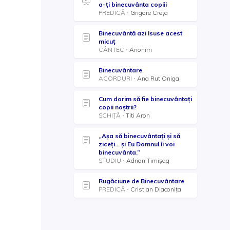
a-ți binecuvânta copiii
PREDICĂ
Grigore Creța
Binecuvântă azi Isuse acest
micuț
CÂNTEC
Anonim
Binecuvântare
ACORDURI
Ana Rut Oniga
Cum dorim să fie binecuvântați
copii noștrii?
SCHIȚĂ
Titi Aron
„Așa să binecuvântați și să
ziceți... și Eu Domnul îi voi
binecuvânta.”
STUDIU
Adrian Timișag
Rugăciune de Binecuvântare
PREDICĂ
Cristian Diaconița