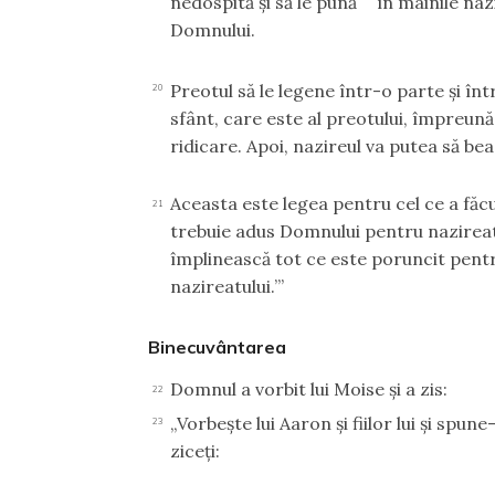
nedospită şi să le pună
în mâinile naz
Domnului.
Preotul să le legene într-o parte şi în
20
sfânt, care este al preotului, împreună
ridicare. Apoi, nazireul va putea să bea
Aceasta este legea pentru cel ce a făcu
21
trebuie adus Domnului pentru nazireatul
împlinească tot ce este poruncit pentr
nazireatului.’”
Binecuvântarea
Domnul a vorbit lui Moise şi a zis:
22
„Vorbeşte lui Aaron şi fiilor lui şi spune
23
ziceţi: