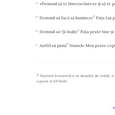
«Domnul să te binecuvânteze şi să te 
24
*
Domnul să facă să lumineze
Faţa Lui p
25
*
Domnul să-Şi înalţe
Faţa peste tine şi 
26
*
Astfel să pună
Numele Meu peste copiii 
27
1)
Nazireat
înseamnă
a se despărţi de ceilalţi
,
a
supune la înfrânări
.