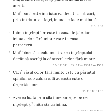
acesta.
*
Mai
bună este întristarea decât râsul, căci,
3
prin întristarea feţei, inima se face mai bună.
*
2 Cor 7:10
Inima înţelepţilor este în casa de jale, iar
4
inima celor fără minte este în casa
petrecerii.
*
Mai
bine să asculţi mustrarea înţeleptului
5
decât să asculţi la cântecul celor fără minte.
*
Ps 141:5
Prov 13:18
Prov 15:31
Prov 15:32
*
Căci
râsul celor fără minte este ca pârâitul
6
spinilor sub căldare. Şi aceasta este o
deşertăciune.
*
Ps 118:12
Ecl 2:2
Averea luată prin silă înnebuneşte pe cel
7
*
înţelept şi
mita strică inima.
*
Exod 23:8
Deut 16:19