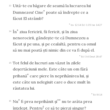
Uită-te cu băgare de seamă la lucrarea lui
13
*
Dumnezeu! Cine
poate să îndrepte ce a
făcut El strâmb?
*
Iov 12:14
Ecl 1:15
Isa 14:27
*
În
ziua fericirii, fii fericit, şi în ziua
14
nenorocirii, gândeşte-te că Dumnezeu a
făcut şi pe una, şi pe cealaltă, pentru ca omul
să nu mai poată şti nimic din ce va fi după el.
*
Ecl 3:4
Deut 28:47
Tot felul de lucruri am văzut în zilele
15
deşertăciunii mele. Este câte un om fără
*
prihană
care piere în neprihănirea lui, şi
este câte un nelegiuit care o duce mult în
răutatea lui.
*
Ecl 8:14
*
**
Nu
fi prea neprihănit şi
nu te arăta prea
16
†
înţelept. Pentru
ce să te pierzi singur?