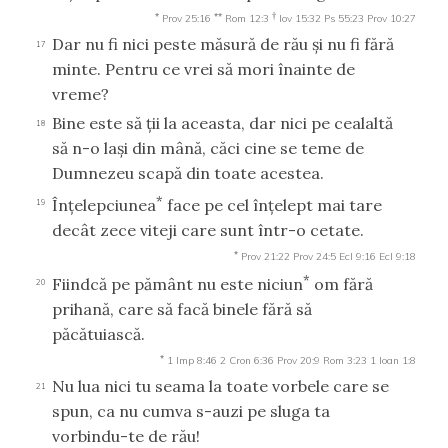
*
**
†
Prov 25:16
Rom 12:3
Iov 15:32
Ps 55:23
Prov 10:27
Dar nu fi nici peste măsură de rău şi nu fi fără
17
minte. Pentru ce vrei să mori înainte de
vreme?
Bine este să ţii la aceasta, dar nici pe cealaltă
18
să n-o laşi din mână, căci cine se teme de
Dumnezeu scapă din toate acestea.
*
Înţelepciunea
face pe cel înţelept mai tare
19
decât zece viteji care sunt într-o cetate.
*
Prov 21:22
Prov 24:5
Ecl 9:16
Ecl 9:18
*
Fiindcă pe pământ nu este niciun
om fără
20
prihană, care să facă binele fără să
păcătuiască.
*
1 Imp 8:46
2 Cron 6:36
Prov 20:9
Rom 3:23
1 Ioan 1:8
Nu lua nici tu seama la toate vorbele care se
21
spun, ca nu cumva s-auzi pe sluga ta
vorbindu-te de rău!