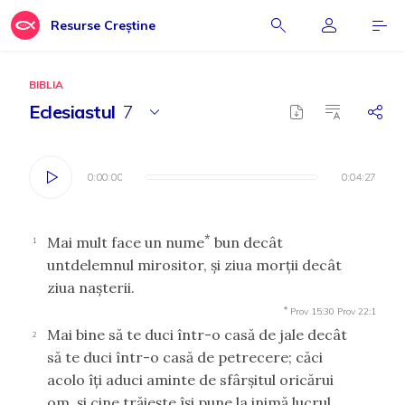
Resurse Creștine
BIBLIA
Eclesiastul
7
0:00:00
0:00:00
0:04:27
0:04:27
*
Mai mult face un nume
bun decât
1
untdelemnul mirositor, şi ziua morţii decât
ziua naşterii.
*
Prov 15:30
Prov 22:1
Mai bine să te duci într-o casă de jale decât
2
să te duci într-o casă de petrecere; căci
acolo îţi aduci aminte de sfârşitul oricărui
om, şi cine trăieşte îşi pune la inimă lucrul