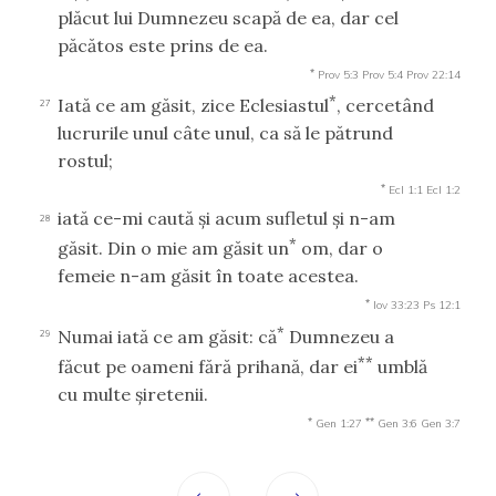
plăcut lui Dumnezeu scapă de ea, dar cel
păcătos este prins de ea.
*
Prov 5:3
Prov 5:4
Prov 22:14
*
Iată ce am găsit, zice Eclesiastul
, cercetând
27
lucrurile unul câte unul, ca să le pătrund
rostul;
*
Ecl 1:1
Ecl 1:2
iată ce-mi caută şi acum sufletul şi n-am
28
*
găsit. Din o mie am găsit un
om, dar o
femeie n-am găsit în toate acestea.
*
Iov 33:23
Ps 12:1
*
Numai iată ce am găsit: că
Dumnezeu a
29
**
făcut pe oameni fără prihană, dar ei
umblă
cu multe şiretenii.
*
**
Gen 1:27
Gen 3:6
Gen 3:7