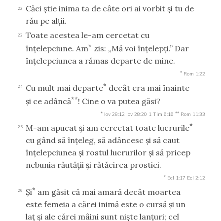
Căci ştie inima ta de câte ori ai vorbit şi tu de
22
rău pe alţii.
Toate acestea le-am cercetat cu
23
*
înţelepciune. Am
zis: „Mă voi înţelepţi.” Dar
înţelepciunea a rămas departe de mine.
*
Rom 1:22
*
Cu mult mai departe
decât era mai înainte
24
**
şi ce adâncă
! Cine o va putea găsi?
*
**
Iov 28:12
Iov 28:20
1 Tim 6:16
Rom 11:33
*
M-am apucat şi am cercetat toate lucrurile
25
cu gând să înţeleg, să adâncesc şi să caut
înţelepciunea şi rostul lucrurilor şi să pricep
nebunia răutăţii şi rătăcirea prostiei.
*
Ecl 1:17
Ecl 2:12
*
Şi
am găsit că mai amară decât moartea
26
este femeia a cărei inimă este o cursă şi un
laţ şi ale cărei mâini sunt nişte lanţuri; cel