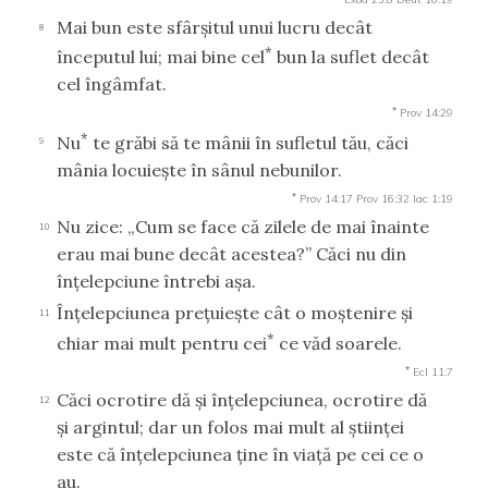
Mai bun este sfârşitul unui lucru decât
8
*
începutul lui; mai bine cel
bun la suflet decât
cel îngâmfat.
*
Prov 14:29
*
Nu
te grăbi să te mânii în sufletul tău, căci
9
mânia locuieşte în sânul nebunilor.
*
Prov 14:17
Prov 16:32
Iac 1:19
Nu zice: „Cum se face că zilele de mai înainte
10
erau mai bune decât acestea?” Căci nu din
înţelepciune întrebi aşa.
Înţelepciunea preţuieşte cât o moştenire şi
11
*
chiar mai mult pentru cei
ce văd soarele.
*
Ecl 11:7
Căci ocrotire dă şi înţelepciunea, ocrotire dă
12
şi argintul; dar un folos mai mult al ştiinţei
este că înţelepciunea ţine în viaţă pe cei ce o
au.