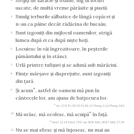
Sfrijiţi de sărăcie şi foame, fug în locuri
3
uscate, de multă vreme părăsite şi pustii.
Smulg ierburile sălbatice de lângă copăcei şi
4
n-au ca pâine decât rădăcina de bucsău.
Sunt izgoniţi din mijlocul oamenilor, strigă
5
lumea după ei ca după nişte hoţi.
Locuiesc în văi îngrozitoare, în peşterile
6
pământului şi în stânci.
Urlă printre tufişuri şi se adună sub mărăcini.
7
Fiinţe mârşave şi dispreţuite, sunt izgoniţi
8
din ţară.
*
Şi acum
, astfel de oameni mă pun în
9
cântecele lor, am ajuns de batjocura lor.
*
Iov 17:6
Ps 35:15
Ps 69:12
Plang 3:14
Plang 3:63
*
Mă urăsc, mă ocolesc, mă scuipă
în faţă.
10
*
Num 12:14
Deut 25:9
Isa 50:6
Mat 26:67
Mat 27:30
Nu se mai sfiesc şi mă înjosesc, nu mai au
11