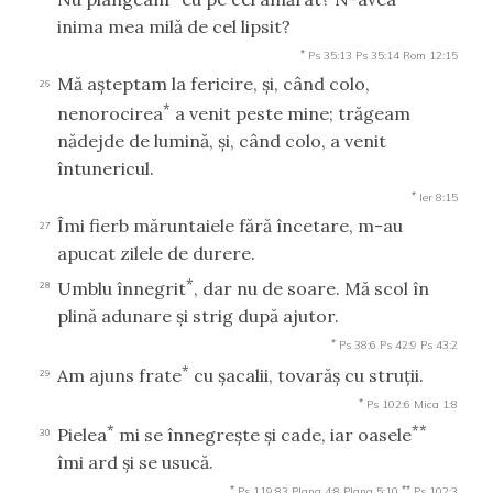
inima mea milă de cel lipsit?
*
Ps 35:13
Ps 35:14
Rom 12:15
Mă aşteptam la fericire, şi, când colo,
26
*
nenorocirea
a venit peste mine; trăgeam
nădejde de lumină, şi, când colo, a venit
întunericul.
*
Ier 8:15
Îmi fierb măruntaiele fără încetare, m-au
27
apucat zilele de durere.
*
Umblu înnegrit
, dar nu de soare. Mă scol în
28
plină adunare şi strig după ajutor.
*
Ps 38:6
Ps 42:9
Ps 43:2
*
Am ajuns frate
cu şacalii, tovarăş cu struţii.
29
*
Ps 102:6
Mica 1:8
*
**
Pielea
mi se înnegreşte şi cade, iar oasele
30
îmi ard şi se usucă.
*
**
Ps 119:83
Plang 4:8
Plang 5:10
Ps 102:3