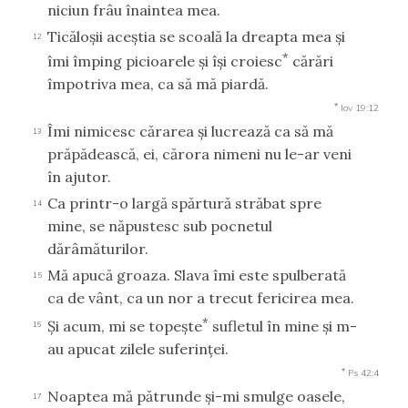
niciun frâu înaintea mea.
Ticăloşii aceştia se scoală la dreapta mea şi
12
*
îmi împing picioarele şi îşi croiesc
cărări
împotriva mea, ca să mă piardă.
*
Iov 19:12
Îmi nimicesc cărarea şi lucrează ca să mă
13
prăpădească, ei, cărora nimeni nu le-ar veni
în ajutor.
Ca printr-o largă spărtură străbat spre
14
mine, se năpustesc sub pocnetul
dărâmăturilor.
Mă apucă groaza. Slava îmi este spulberată
15
ca de vânt, ca un nor a trecut fericirea mea.
*
Şi acum, mi se topeşte
sufletul în mine şi m-
16
au apucat zilele suferinţei.
*
Ps 42:4
Noaptea mă pătrunde şi-mi smulge oasele,
17