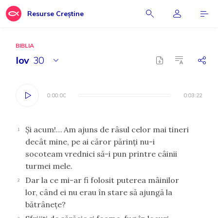
Resurse Creștine
BIBLIA
Iov
30
0:00:00
0:00:00
0:03:22
0:03:22
Şi acum!… Am ajuns de râsul celor mai tineri
1
decât mine, pe ai căror părinţi nu-i
socoteam vrednici să-i pun printre câinii
turmei mele.
Dar la ce mi-ar fi folosit puterea mâinilor
2
lor, când ei nu erau în stare să ajungă la
bătrâneţe?