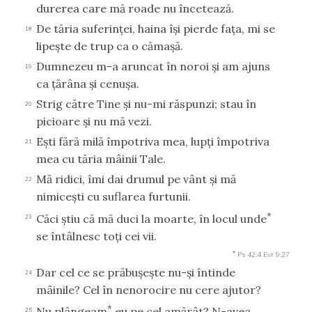
durerea care mă roade nu încetează.
De tăria suferinţei, haina îşi pierde faţa, mi se
18
lipeşte de trup ca o cămaşă.
Dumnezeu m-a aruncat în noroi şi am ajuns
19
ca ţărâna şi cenuşa.
Strig către Tine şi nu-mi răspunzi; stau în
20
picioare şi nu mă vezi.
Eşti fără milă împotriva mea, lupţi împotriva
21
mea cu tăria mâinii Tale.
Mă ridici, îmi dai drumul pe vânt şi mă
22
nimiceşti cu suflarea furtunii.
*
Căci ştiu că mă duci la moarte, în locul unde
23
se întâlnesc toţi cei vii.
*
Ps 42:4
Evr 9:27
Dar cel ce se prăbuşeşte nu-şi întinde
24
mâinile? Cel în nenorocire nu cere ajutor?
*
Nu plângeam
eu pe cel amărât? N-avea
25