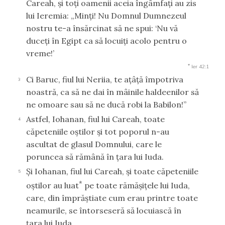
Careah, şi toţi oamenii aceia îngâmfaţi au zis
lui Ieremia: „Minţi! Nu Domnul Dumnezeul
nostru te-a însărcinat să ne spui: ‘Nu vă
duceţi în Egipt ca să locuiţi acolo pentru o
vreme!’
*
Ier 42:1
Ci Baruc, fiul lui Neriia, te aţâţă împotriva
3
noastră, ca să ne dai în mâinile haldeenilor să
ne omoare sau să ne ducă robi la Babilon!”
Astfel, Iohanan, fiul lui Careah, toate
4
căpeteniile oştilor şi tot poporul n-au
ascultat de glasul Domnului, care le
poruncea să rămână în ţara lui Iuda.
Şi Iohanan, fiul lui Careah, şi toate căpeteniile
5
*
oştilor au luat
pe toate rămăşiţele lui Iuda,
care, din împrăştiate cum erau printre toate
neamurile, se întorseseră să locuiască în
ţara lui Iuda,