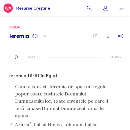
Resurse Creștine
BIBLIA
Ieremia
43
0:00:00
0:00:00
0:03:05
0:03:05
Ieremia târât în Egipt
Când a isprăvit Ieremia de spus întregului
1
popor toate cuvintele Domnului
Dumnezeului lor, toate cuvintele pe care-l
însărcinase Domnul Dumnezeul lor să le
spună,
*
Azaria
, fiul lui Hosea, Iohanan, fiul lui
2