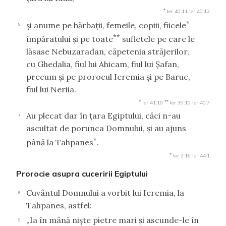
*
Ier 40:11
Ier 40:12
*
şi anume pe bărbaţii, femeile, copiii, fiicele
6
**
împăratului şi pe toate
sufletele pe care le
lăsase Nebuzaradan, căpetenia străjerilor,
cu Ghedalia, fiul lui Ahicam, fiul lui Şafan,
precum şi pe prorocul Ieremia şi pe Baruc,
fiul lui Neriia.
*
**
Ier 41:10
Ier 39:10
Ier 40:7
Au plecat dar în ţara Egiptului, căci n-au
7
ascultat de porunca Domnului, şi au ajuns
*
până la Tahpanes
.
*
Ier 2:16
Ier 44:1
Prorocie asupra cuceririi Egiptului
Cuvântul Domnului a vorbit lui Ieremia, la
8
Tahpanes, astfel:
„Ia în mână nişte pietre mari şi ascunde-le în
9