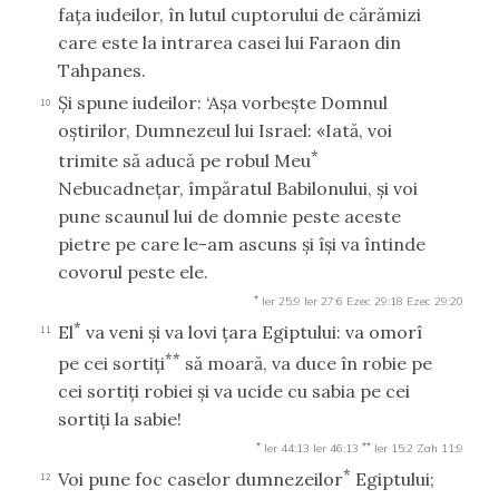
faţa iudeilor, în lutul cuptorului de cărămizi
care este la intrarea casei lui Faraon din
Tahpanes.
Şi spune iudeilor: ‘Aşa vorbeşte Domnul
10
oştirilor, Dumnezeul lui Israel: «Iată, voi
*
trimite să aducă pe robul Meu
Nebucadneţar, împăratul Babilonului, şi voi
pune scaunul lui de domnie peste aceste
pietre pe care le-am ascuns şi îşi va întinde
covorul peste ele.
*
Ier 25:9
Ier 27:6
Ezec 29:18
Ezec 29:20
*
El
va veni şi va lovi ţara Egiptului: va omorî
11
**
pe cei sortiţi
să moară, va duce în robie pe
cei sortiţi robiei şi va ucide cu sabia pe cei
sortiţi la sabie!
*
**
Ier 44:13
Ier 46:13
Ier 15:2
Zah 11:9
*
Voi pune foc caselor dumnezeilor
Egiptului;
12