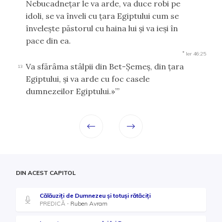
Nebucadneţar le va arde, va duce robi pe
idoli, se va înveli cu ţara Egiptului cum se
înveleşte păstorul cu haina lui şi va ieşi în
pace din ea.
*
Ier 46:25
Va sfărâma stâlpii din Bet-Şemeş, din ţara
13
Egiptului, şi va arde cu foc casele
dumnezeilor Egiptului.»’”
DIN ACEST CAPITOL
Călăuziți de Dumnezeu și totuși rătăciți
PREDICĂ
Ruben Avram