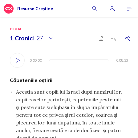
Resurse Creștine
BIBLIA
1 Cronici
27
0:00:00
0:00:00
0:05:33
0:05:33
Căpeteniile oştirii
Aceştia sunt copiii lui Israel după numărul lor,
1
capii caselor părinteşti, căpeteniile peste mii
şi peste sute şi slujbaşii în slujba împăratului
pentru tot ce privea şirul cetelor, sosirea şi
plecarea lor, lună după lună, în toate lunile
anului; fiecare ceată era de douăzeci şi patru