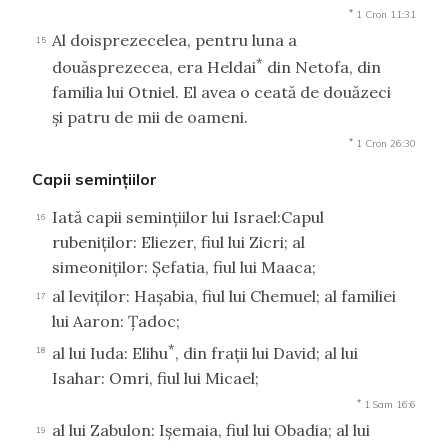
*
1 Cron 11:31
Al doisprezecelea, pentru luna a
15
*
douăsprezecea, era Heldai
din Netofa, din
familia lui Otniel. El avea o ceată de douăzeci
şi patru de mii de oameni.
*
1 Cron 26:30
Capii seminţiilor
Iată capii seminţiilor lui Israel:Capul
16
rubeniţilor: Eliezer, fiul lui Zicri; al
simeoniţilor: Şefatia, fiul lui Maaca;
al leviţilor: Haşabia, fiul lui Chemuel; al familiei
17
lui Aaron: Ţadoc;
*
al lui Iuda: Elihu
, din fraţii lui David; al lui
18
Isahar: Omri, fiul lui Micael;
*
1 Sam 16:6
al lui Zabulon: Işemaia, fiul lui Obadia; al lui
19