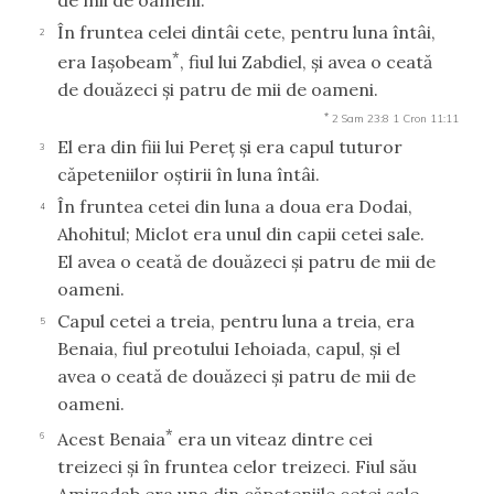
de mii de oameni.
În fruntea celei dintâi cete, pentru luna întâi,
2
*
era Iaşobeam
, fiul lui Zabdiel, şi avea o ceată
de douăzeci şi patru de mii de oameni.
*
2 Sam 23:8
1 Cron 11:11
El era din fiii lui Pereţ şi era capul tuturor
3
căpeteniilor oştirii în luna întâi.
În fruntea cetei din luna a doua era Dodai,
4
Ahohitul; Miclot era unul din capii cetei sale.
El avea o ceată de douăzeci şi patru de mii de
oameni.
Capul cetei a treia, pentru luna a treia, era
5
Benaia, fiul preotului Iehoiada, capul, şi el
avea o ceată de douăzeci şi patru de mii de
oameni.
*
Acest Benaia
era un viteaz dintre cei
6
treizeci şi în fruntea celor treizeci. Fiul său
Amizadab era una din căpeteniile cetei sale.