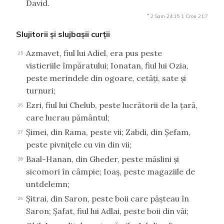
David.
*
2 Sam 24:15
1 Cron 21:7
Slujitorii şi slujbaşii curţii
Azmavet, fiul lui Adiel, era pus peste
25
vistieriile împăratului; Ionatan, fiul lui Ozia,
peste merindele din ogoare, cetăţi, sate şi
turnuri;
Ezri, fiul lui Chelub, peste lucrătorii de la ţară,
26
care lucrau pământul;
Şimei, din Rama, peste vii; Zabdi, din Şefam,
27
peste pivniţele cu vin din vii;
Baal-Hanan, din Gheder, peste măslini şi
28
sicomori în câmpie; Ioaş, peste magaziile de
untdelemn;
Şitrai, din Saron, peste boii care păşteau în
29
Saron; Şafat, fiul lui Adlai, peste boii din văi;