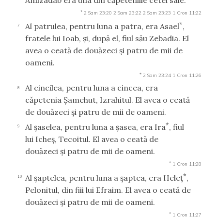
*
2 Sam 23:20
2 Sam 23:22
2 Sam 23:23
1 Cron 11:22
*
Al patrulea, pentru luna a patra, era Asael
,
7
fratele lui Ioab, şi, după el, fiul său Zebadia. El
avea o ceată de douăzeci şi patru de mii de
oameni.
*
2 Sam 23:24
1 Cron 11:26
Al cincilea, pentru luna a cincea, era
8
căpetenia Şamehut, Izrahitul. El avea o ceată
de douăzeci şi patru de mii de oameni.
*
Al şaselea, pentru luna a şasea, era Ira
, fiul
9
lui Icheş, Tecoitul. El avea o ceată de
douăzeci şi patru de mii de oameni.
*
1 Cron 11:28
*
Al şaptelea, pentru luna a şaptea, era Heleţ
,
10
Pelonitul, din fiii lui Efraim. El avea o ceată de
douăzeci şi patru de mii de oameni.
*
1 Cron 11:27