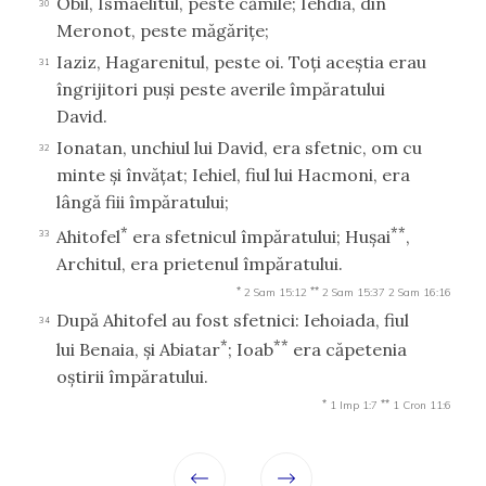
Obil, Ismaelitul, peste cămile; Iehdia, din
30
Meronot, peste măgăriţe;
Iaziz, Hagarenitul, peste oi. Toţi aceştia erau
31
îngrijitori puşi peste averile împăratului
David.
Ionatan, unchiul lui David, era sfetnic, om cu
32
minte şi învăţat; Iehiel, fiul lui Hacmoni, era
lângă fiii împăratului;
*
**
Ahitofel
era sfetnicul împăratului; Huşai
,
33
Architul, era prietenul împăratului.
*
**
2 Sam 15:12
2 Sam 15:37
2 Sam 16:16
După Ahitofel au fost sfetnici: Iehoiada, fiul
34
*
**
lui Benaia, şi Abiatar
; Ioab
era căpetenia
oştirii împăratului.
*
**
1 Imp 1:7
1 Cron 11:6