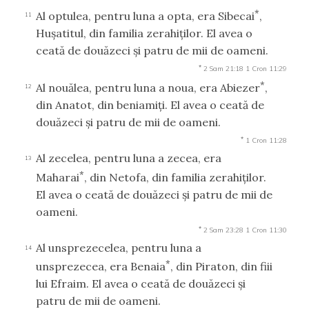
*
Al optulea, pentru luna a opta, era Sibecai
,
11
Huşatitul, din familia zerahiţilor. El avea o
ceată de douăzeci şi patru de mii de oameni.
*
2 Sam 21:18
1 Cron 11:29
*
Al nouălea, pentru luna a noua, era Abiezer
,
12
din Anatot, din beniamiţi. El avea o ceată de
douăzeci şi patru de mii de oameni.
*
1 Cron 11:28
Al zecelea, pentru luna a zecea, era
13
*
Maharai
, din Netofa, din familia zerahiţilor.
El avea o ceată de douăzeci şi patru de mii de
oameni.
*
2 Sam 23:28
1 Cron 11:30
Al unsprezecelea, pentru luna a
14
*
unsprezecea, era Benaia
, din Piraton, din fiii
lui Efraim. El avea o ceată de douăzeci şi
patru de mii de oameni.