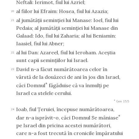
Neftali: Ierimot, fiul lui Azriel;
al fiilor lui Efraim: Hosea, fiul lui Azazia;
20
al jumătăţii seminţiei lui Manase: Ioel, fiul lui
21
Pedaia; al jumătăţii seminţiei lui Manase din
Galaad: Ido, fiul lui Zaharia; al lui Beniamin:
Iaasiel, fiul lui Abner;
al lui Dan: Azareel, fiul lui Ieroham. Aceştia
22
sunt capii seminţiilor lui Israel.
David n-a făcut numărătoarea celor în
23
vârstă de la douăzeci de ani în jos din Israel,
*
căci Domnul
făgăduise că va înmulţi pe
Israel ca stelele cerului.
*
Gen 15:5
Ioab, fiul Ţeruiei, începuse numărătoarea,
24
*
dar n-a isprăvit-o, căci Domnul Se mâniase
pe Israel din pricina acestei numărători,
care n-a fost trecută în cronicile împăratului