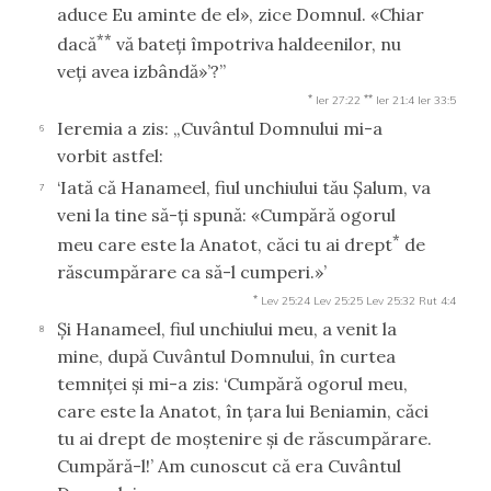
aduce Eu aminte de el», zice Domnul. «Chiar
**
dacă
vă bateţi împotriva haldeenilor, nu
veţi avea izbândă»’?”
*
**
Ier 27:22
Ier 21:4
Ier 33:5
Ieremia a zis: „Cuvântul Domnului mi-a
6
vorbit astfel:
‘Iată că Hanameel, fiul unchiului tău Şalum, va
7
veni la tine să-ţi spună: «Cumpără ogorul
*
meu care este la Anatot, căci tu ai drept
de
răscumpărare ca să-l cumperi.»’
*
Lev 25:24
Lev 25:25
Lev 25:32
Rut 4:4
Şi Hanameel, fiul unchiului meu, a venit la
8
mine, după Cuvântul Domnului, în curtea
temniţei şi mi-a zis: ‘Cumpără ogorul meu,
care este la Anatot, în ţara lui Beniamin, căci
tu ai drept de moştenire şi de răscumpărare.
Cumpără-l!’ Am cunoscut că era Cuvântul