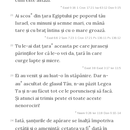
*
Exod 9:16
1 Cron 17:21
Isa 63:12
Dan 9:15
*
Ai scos
din ţara Egiptului pe poporul tău
21
Israel, cu minuni şi semne mari, cu mână
tare şi cu braţ întins şi cu o mare groază.
*
Exod 6:6
2 Sam 7:23
1 Cron 17:21
Ps 136:11
Ps 136:12
*
Tu le-ai dat ţara
aceasta pe care juraseşi
22
părinţilor lor că le-o vei da, ţară în care
curge lapte şi miere.
*
Exod 3:8
Exod 3:17
Ier 11:5
Ei au venit şi au luat-o în stăpânire. Dar n-
23
*
au
ascultat de glasul Tău, n-au păzit Legea
Ta şi n-au făcut tot ce le porunciseşi să facă.
Şi atunci ai trimis peste ei toate aceste
nenorociri!
*
Neem 9:26
Ier 11:8
Dan 9:10-14
Iată, şanţurile de apărare se înalţă împotriva
24
*
cetăţii şi o ameninţă; cetatea va fi
dată în