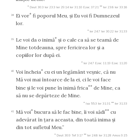
*
**
Deut 30:3
Ier 23:3
Ier 29:14
Ier 31:10
Ezec 37:21
Ier 23:6
Ier 33:16
*
Ei vor
fi poporul Meu, şi Eu voi fi Dumnezeul
38
lor.
*
Ier 24:7
Ier 30:22
Ier 31:33
*
Le voi da o inimă
şi o cale ca să se teamă de
39
Mine totdeauna, spre fericirea lor şi a
copiilor lor după ei.
*
Ier 24:7
Ezec 11:19
Ezec 11:20
*
Voi încheia
cu ei un legământ veşnic, că nu
40
Mă voi mai întoarce de la ei, ci le voi face
**
bine şi le voi pune în inimă frica
de Mine, ca
să nu se depărteze de Mine.
*
**
Isa 55:3
Ier 31:31
Ier 31:33
*
**
Mă voi
bucura să le fac bine, îi voi sădi
cu
41
adevărat în ţara aceasta, din toată inima şi
din tot sufletul Meu.”
*
**
Deut 30:9
Tef 3:17
Ier 24:6
Ier 31:28
Amos 9:15