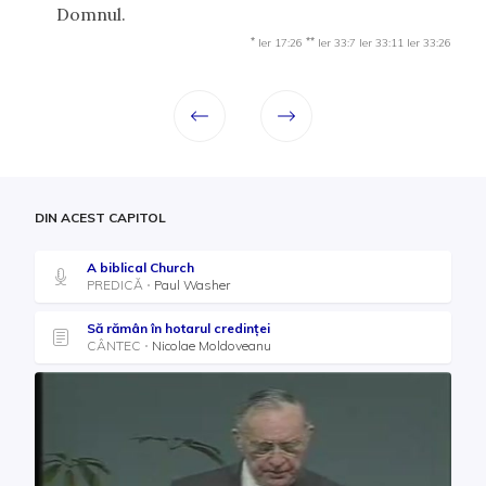
Domnul.
*
**
Ier 17:26
Ier 33:7
Ier 33:11
Ier 33:26
DIN ACEST CAPITOL
A biblical Church
PREDICĂ
Paul Washer
Să rămân în hotarul credinței
CÂNTEC
Nicolae Moldoveanu