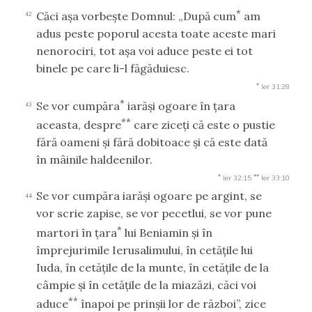
*
Căci aşa vorbeşte Domnul: „După cum
am
42
adus peste poporul acesta toate aceste mari
nenorociri, tot aşa voi aduce peste ei tot
binele pe care li-l făgăduiesc.
*
Ier 31:28
*
Se vor cumpăra
iarăşi ogoare în ţara
43
**
aceasta, despre
care ziceţi că este o pustie
fără oameni şi fără dobitoace şi că este dată
în mâinile haldeenilor.
*
**
Ier 32:15
Ier 33:10
Se vor cumpăra iarăşi ogoare pe argint, se
44
vor scrie zapise, se vor pecetlui, se vor pune
*
martori în ţara
lui Beniamin şi în
împrejurimile Ierusalimului, în cetăţile lui
Iuda, în cetăţile de la munte, în cetăţile de la
câmpie şi în cetăţile de la miazăzi, căci voi
**
aduce
înapoi pe prinşii lor de război”, zice