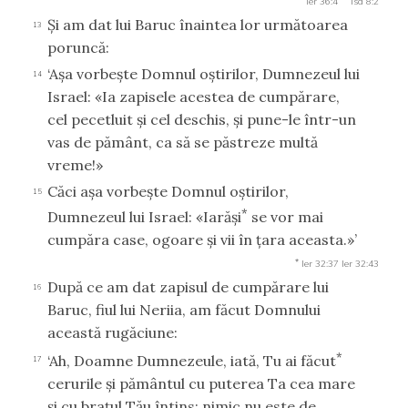
Ier 36:4
Isa 8:2
Şi am dat lui Baruc înaintea lor următoarea
13
poruncă:
‘Aşa vorbeşte Domnul oştirilor, Dumnezeul lui
14
Israel: «Ia zapisele acestea de cumpărare,
cel pecetluit şi cel deschis, şi pune-le într-un
vas de pământ, ca să se păstreze multă
vreme!»
Căci aşa vorbeşte Domnul oştirilor,
15
*
Dumnezeul lui Israel: «Iarăşi
se vor mai
cumpăra case, ogoare şi vii în ţara aceasta.»’
*
Ier 32:37
Ier 32:43
După ce am dat zapisul de cumpărare lui
16
Baruc, fiul lui Neriia, am făcut Domnului
această rugăciune:
*
‘Ah, Doamne Dumnezeule, iată, Tu ai făcut
17
cerurile şi pământul cu puterea Ta cea mare
şi cu braţul Tău întins: nimic nu este de