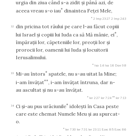
urgia din ziua când s-a zidit şi până azi, de
*
aceea vreau s-o iau
dinaintea Feţei Mele,
*
2 Imp 23:27
2 Imp 24:3
din pricina tot răului pe care l-au făcut copiii
32
*
lui Israel şi copiii lui Iuda ca să Mă mânie, ei
,
împăraţii lor, căpeteniile lor, preoţii lor şi
prorocii lor, oamenii lui Iuda şi locuitorii
Ierusalimului.
*
Isa 1:4
Isa 1:6
Dan 9:8
*
Mi-au întors
spatele, nu s-au uitat la Mine;
33
**
i-am învăţat
, i-am învăţat întruna, dar n-
au ascultat şi nu s-au învăţat.
*
**
Ier 2:27
Ier 7:24
Ier 7:13
*
Ci şi-au pus urâciunile
idoleşti în Casa peste
34
care este chemat Numele Meu şi au spurcat-
o.
*
Ier 7:30
Ier 7:31
Ier 23:11
Ezec 8:5
Ezec 8:6