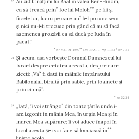
Au zidit înălţimi lui Baal în valea Ben-Hinom,
35
*
**
ca să treacă prin
foc lui Moloh
pe fiii şi
†
fiicele lor; lucru pe care nu
li-l poruncisem
şi nici nu-Mi trecuse prin gând că au să facă
asemenea grozăvii ca să ducă pe Iuda în
păcat.”
*
**
†
Ier 7:31
Ier 19:5
Lev 18:21
1 Imp 11:33
Ier 7:31
Şi acum, aşa vorbeşte Domnul Dumnezeul lui
36
Israel despre cetatea aceasta, despre care
*
ziceţi: „Va
fi dată în mâinile împăratului
Babilonului, biruită prin sabie, prin foamete şi
prin ciumă”:
*
Ier 32:24
*
„Iată, îi voi strânge
din toate ţările unde i-
37
am izgonit în mânia Mea, în urgia Mea şi în
marea Mea supărare; îi voi aduce înapoi în
**
locul acesta şi-i voi face să locuiască în
linişte acolo.