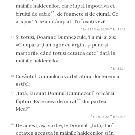
mâinile haldeenilor, care luptă împotriva ei,
**
biruită de sabie
, de foamete şi de ciumă. Ce
ai spus Tu s-a întâmplat: Tu Însuţi vezi!
*
**
Ier 32:25
Ier 32:36
Ier 14:12
Şi totuşi, Doamne Dumnezeule, Tu mi-ai zis:
25
«Cumpără-ţi un ogor cu argint şi pune şi
*
martori!», când totuşi cetatea este
dată în
mâinile haldeenilor!’”
*
Ier 32:24
Cuvântul Domnului a vorbit atunci lui Ieremia
26
astfel:
*
„Iată, Eu sunt Domnul Dumnezeul
oricărei
27
**
făpturi. Este ceva de mirat
din partea
Mea?”
*
**
Num 16:22
Ier 32:17
*
De aceea, aşa vorbeşte Domnul: „Iată, dau
28
cetatea aceasta în mâinile haldeenilor şi în