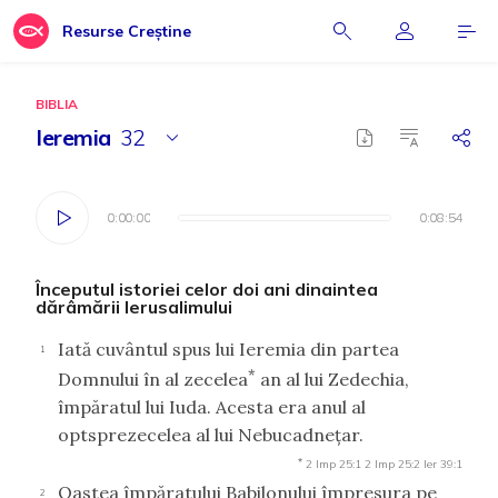
Resurse Creștine
BIBLIA
Ieremia
32
0:00:00
0:00:00
0:08:54
0:08:54
Începutul istoriei celor doi ani dinaintea
dărâmării Ierusalimului
Iată cuvântul spus lui Ieremia din partea
1
*
Domnului în al zecelea
an al lui Zedechia,
împăratul lui Iuda. Acesta era anul al
optsprezecelea al lui Nebucadneţar.
*
2 Imp 25:1
2 Imp 25:2
Ier 39:1
Oastea împăratului Babilonului împresura pe
2