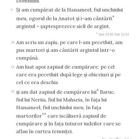
Domnului.
Şi am cumpărat de la Hanameel, fiul unchiului
9
*
meu, ogorul de la Anatot şi i-am cântărit
argintul – şaptesprezece sicli de argint.
*
Gen 23:16
Zah 11:12
Am scris un zapis, pe care l-am pecetluit, am
10
pus martori şi am cântărit argintul într-o
cumpănă.
Am luat apoi zapisul de cumpărare, pe cel
11
care era pecetluit după lege şi obiceiuri şi pe
cel ce era deschis
*
şi am dat zapisul de cumpărare lui
Baruc,
12
fiul lui Neriia, fiul lui Mahseia, în faţa lui
Hanameel, fiul unchiului meu, în faţa
**
martorilor
care iscăliseră zapisul de
cumpărare şi în faţa tuturor iudeilor care se
aflau în curtea temniţei.
*
**