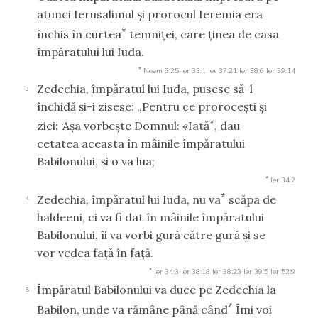
atunci Ierusalimul şi prorocul Ieremia era
*
închis în curtea
temniţei, care ţinea de casa
împăratului lui Iuda.
*
Neem 3:25
Ier 33:1
Ier 37:21
Ier 38:6
Ier 39:14
Zedechia, împăratul lui Iuda, pusese să-l
3
închidă şi-i zisese: „Pentru ce proroceşti şi
*
zici: ‘Aşa vorbeşte Domnul: «Iată
, dau
cetatea aceasta în mâinile împăratului
Babilonului, şi o va lua;
*
Ier 34:2
*
Zedechia, împăratul lui Iuda, nu va
scăpa de
4
haldeeni, ci va fi dat în mâinile împăratului
Babilonului, îi va vorbi gură către gură şi se
vor vedea faţă în faţă.
*
Ier 34:3
Ier 38:18
Ier 38:23
Ier 39:5
Ier 52:9
Împăratul Babilonului va duce pe Zedechia la
5
*
Babilon, unde va rămâne până când
Îmi voi