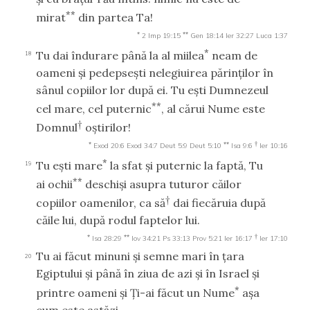
**
mirat
din partea Ta!
*
**
2 Imp 19:15
Gen 18:14
Ier 32:27
Luca 1:37
*
Tu dai îndurare până la al miilea
neam de
18
oameni şi pedepseşti nelegiuirea părinţilor în
sânul copiilor lor după ei. Tu eşti Dumnezeul
**
cel mare, cel puternic
, al cărui Nume este
†
Domnul
oştirilor!
*
**
†
Exod 20:6
Exod 34:7
Deut 5:9
Deut 5:10
Isa 9:6
Ier 10:16
*
Tu eşti mare
la sfat şi puternic la faptă, Tu
19
**
ai ochii
deschişi asupra tuturor căilor
†
copiilor oamenilor, ca să
dai fiecăruia după
căile lui, după rodul faptelor lui.
*
**
†
Isa 28:29
Iov 34:21
Ps 33:13
Prov 5:21
Ier 16:17
Ier 17:10
Tu ai făcut minuni şi semne mari în ţara
20
Egiptului şi până în ziua de azi şi în Israel şi
*
printre oameni şi Ţi-ai făcut un Nume
aşa
cum este astăzi.