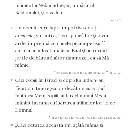
mâinile lui Nebucadneţar, împăratul
Babilonului, şi o va lua.
*
Ier 32:3
Haldeenii, care luptă împotriva cetăţii
29
*
acesteia, vor intra, îi vor pune
foc şi o vor
**
arde, împreună cu casele pe acoperişul
cărora au adus tămâie lui Baal şi au turnat
jertfe de băutură altor dumnezei, ca să Mă
mânie.
*
**
Ier 12:10
Ier 37:8
Ier 37:10
Ier 52:13
Ier 19:13
Căci copiii lui Israel şi copiii lui Iuda n-au
30
*
făcut din tinereţea lor decât ce este rău
înaintea Mea; copiii lui Israel numai M-au
mâniat întruna cu lucrarea mâinilor lor”, zice
Domnul.
*
Ier 2:7
Ier 3:25
Ier 7:22
Ier 7:26
Ier 22:21
Ezec 20:28
„Căci cetatea aceasta Îmi aţâţă mânia şi
31