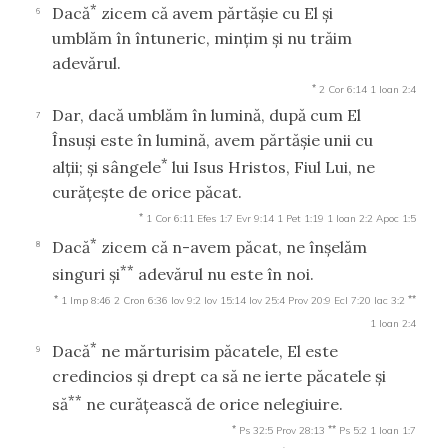
*
Dacă
zicem că avem părtăşie cu El şi
6
umblăm în întuneric, minţim şi nu trăim
adevărul.
*
2 Cor 6:14
1 Ioan 2:4
Dar, dacă umblăm în lumină, după cum El
7
Însuşi este în lumină, avem părtăşie unii cu
*
alţii; şi sângele
lui Isus Hristos, Fiul Lui, ne
curăţeşte de orice păcat.
*
1 Cor 6:11
Efes 1:7
Evr 9:14
1 Pet 1:19
1 Ioan 2:2
Apoc 1:5
*
Dacă
zicem că n-avem păcat, ne înşelăm
8
**
singuri şi
adevărul nu este în noi.
*
**
1 Imp 8:46
2 Cron 6:36
Iov 9:2
Iov 15:14
Iov 25:4
Prov 20:9
Ecl 7:20
Iac 3:2
1 Ioan 2:4
*
Dacă
ne mărturisim păcatele, El este
9
credincios şi drept ca să ne ierte păcatele şi
**
să
ne curăţească de orice nelegiuire.
*
**
Ps 32:5
Prov 28:13
Ps 5:2
1 Ioan 1:7