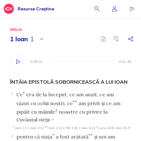
Resurse Creștine
BIBLIA
1 Ioan
1
0:00:00
0:00:00
0:01:49
0:01:49
ÎNTÂIA EPISTOLĂ SOBORNICEASCĂ A LUI IOAN
*
Ce
era de la început, ce am auzit, ce am
1
**
văzut cu ochii noştri, ce
am privit şi ce am
†
pipăit cu mâinile
noastre cu privire la
Cuvântul vieţii –
*
**
†
Ioan 1:1
1 Ioan 2:13
Ioan 1:14
2 Pet 1:16
1 Ioan 4:14
Luca 24:39
Ioan 20:27
*
**
pentru că viaţa
a fost arătată
şi noi am
2