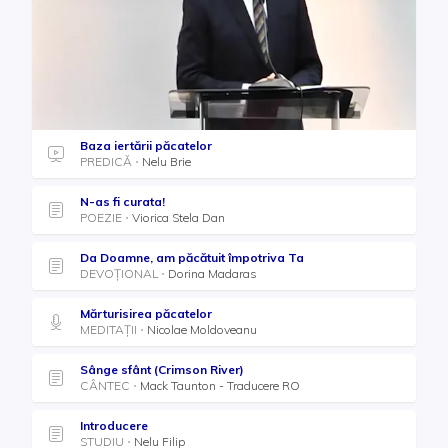
Baza iertării păcatelor
PREDICĂ
Nelu Brie
N-as fi curata!
POEZIE
Viorica Stela Dan
Da Doamne, am păcătuit împotriva Ta
DEVOȚIONAL
Dorina Madaras
Mărturisirea păcatelor
MEDITAȚII
Nicolae Moldoveanu
Sânge sfânt (Crimson River)
CÂNTEC
Mack Taunton - Traducere RO
Introducere
STUDIU
Nelu Filip