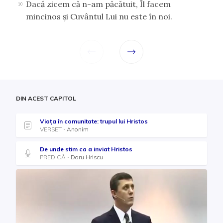
Dacă zicem că n-am păcătuit, Îl facem
10
mincinos şi Cuvântul Lui nu este în noi.
DIN ACEST CAPITOL
Viața în comunitate: trupul lui Hristos
VERSET
Anonim
De unde stim ca a inviat Hristos
PREDICĂ
Doru Hriscu