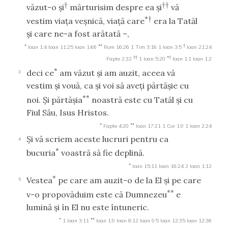
†
††
văzut-o şi
mărturisim despre ea şi
vă
*†
vestim viaţa veşnică, viaţă care
era la Tatăl
şi care ne-a fost arătată –,
*
**
†
Ioan 1:4
Ioan 11:25
Ioan 14:6
Rom 16:26
1 Tim 3:16
1 Ioan 3:5
Ioan 21:24
††
*†
Fapte 2:32
1 Ioan 5:20
Ioan 1:1
Ioan 1:2
*
deci ce
am văzut şi am auzit, aceea vă
3
vestim şi vouă, ca şi voi să aveţi părtăşie cu
**
noi. Şi părtăşia
noastră este cu Tatăl şi cu
Fiul Său, Isus Hristos.
*
**
Fapte 4:20
Ioan 17:21
1 Cor 1:9
1 Ioan 2:24
Şi vă scriem aceste lucruri pentru ca
4
*
bucuria
voastră să fie deplină.
*
Ioan 15:11
Ioan 16:24
2 Ioan 1:12
*
Vestea
pe care am auzit-o de la El şi pe care
5
**
v-o propovăduim este că Dumnezeu
e
lumină şi în El nu este întuneric.
*
**
1 Ioan 3:11
Ioan 1:9
Ioan 8:12
Ioan 9:5
Ioan 12:35
Ioan 12:36